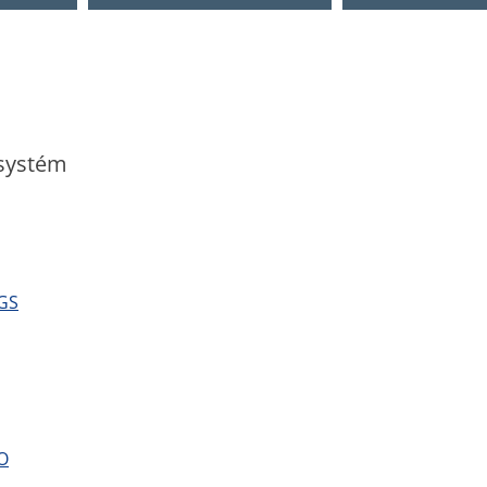
 systém
GS
O