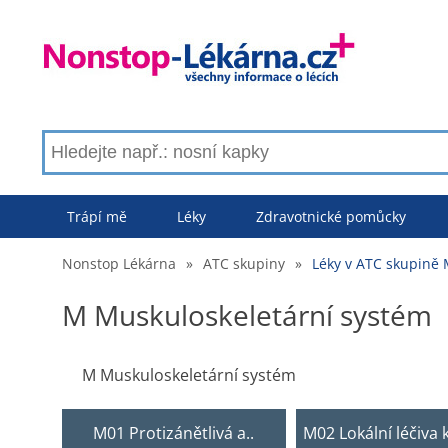
Trápí mě
Léky
Zdravotnické pomůcky
Nonstop Lékárna
»
ATC skupiny
»
Léky v ATC skupině 
M Muskuloskeletární systém
M Muskuloskeletární systém
M01 Protizánětlivá a..
M02 Lokální léčiva k