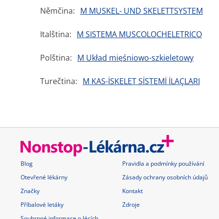
Němčina:
M MUSKEL- UND SKELETTSYSTEM
Italština:
M SISTEMA MUSCOLOCHELETRICO
Polština:
M Układ mięśniowo-szkieletowy
Turečtina:
M KAS-İSKELET SİSTEMİ İLAÇLARI
Blog
Pravidla a podmínky používání
Otevřené lékárny
Zásady ochrany osobních údajů
Značky
Kontakt
Příbalové letáky
Zdroje
Souhrnné informace o lécích