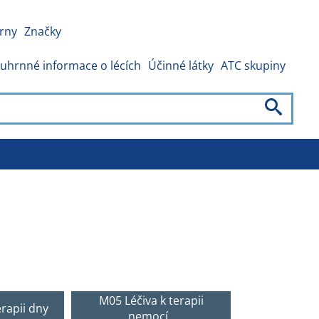
rny
Značky
uhrnné informace o lécích
Účinné látky
ATC skupiny
M05 Léčiva k terapii
erapii dny
nemocí..