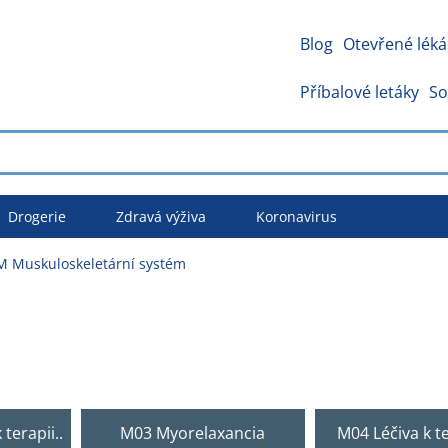
Blog
Otevřené léká
Příbalové letáky
So
Drogerie
Zdravá výživa
Koronavirus
M Muskuloskeletární systém
 terapii..
M03 Myorelaxancia
M04 Léčiva k t