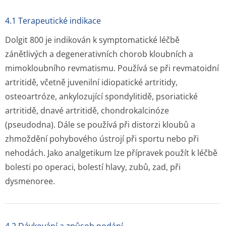
4.1 Terapeutické indikace
Dolgit 800 je indikován k symptomatické léčbě
zánětlivých a degenerativních chorob kloubních a
mimokloubního revmatismu. Používá se při revmatoidní
artritidě, včetně juvenilní idiopatické artritidy,
osteoartróze, ankylozující spondylitidě, psoriatické
artritidě, dnavé artritidě, chondrokalcinóze
(pseudodna). Dále se používá při distorzi kloubů a
zhmoždění pohybového ústrojí při sportu nebo při
nehodách. Jako analgetikum lze přípravek použít k léčbě
bolesti po operaci, bolestí hlavy, zubů, zad, při
dysmenoree.