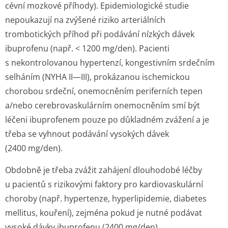
cévní mozkové příhody). Epidemiologické studie
nepoukazují na zvýšené riziko arteriálních
trombotických příhod při podávání nízkých dávek
ibuprofenu (např. < 1200 mg/den). Pacienti
s nekontrolovanou hypertenzí, kongestivním srdečním
selháním (NYHA II—III), prokázanou ischemickou
chorobou srdeční, onemocněním periferních tepen
a/nebo cerebrovaskulárním onemocněním smí být
léčeni ibuprofenem pouze po důkladném zvážení a je
třeba se vyhnout podávání vysokých dávek
(2400 mg/den).
Obdobně je třeba zvážit zahájení dlouhodobé léčby
u pacientů s rizikovými faktory pro kardiovaskulární
choroby (např. hypertenze, hyperlipidemie, diabetes
mellitus, kouření), zejména pokud je nutné podávat
vysoké dávky ibuprofenu (2400 mg/den).