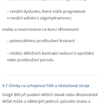
– renální dysfunkci, která může progredovat
v renální selhání s oligohydramnion;
matku a novorozence na konci těhotenství:
– potenciálnímu prodloužení krvácení;
– inhibici děložních kontrakcí vedoucí k opoždění
nebo prodloužení porodu.
4.7 Účinky na schopnost řídit a obsluhovat stroje
Dolgit 800 při podání větších dávek nebo dlouhodobé
léčbě může u některých jedinců způsobit únavu a