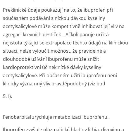
Preklinické údaje poukazují na to, že ibuprofen při
současném podávání s nízkou dávkou kyseliny
acetylsalicylové může kompetitivně inhibovat její vliv na
agregaci krevních destiček. . Ačkoli panuje určitá
nejistota týkající se extrapolace těchto údajů na klinickou
situaci, nelze vyloučit možnost, že pravidelné a
dlouhodobé užívání ibuprofenu může snížit
kardioprotektivní účinek nízké dávky kyseliny
acetylsalicylové. Při občasném užití ibuprofenu není
klinicky významný vliv pravděpodobný (viz bod
5.1).
Fenobarbital zrychluje metabolizaci ibuprofenu.
Ibuprofen zvyšuje plazmatické hladiny lithia, digoxinu a