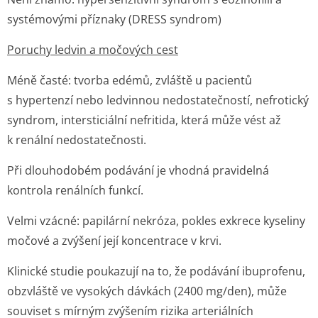
systémovými příznaky (DRESS syndrom)
Poruchy ledvin a močových cest
Méně časté:
tvorba edémů, zvláště u pacientů
s hypertenzí nebo ledvinnou nedostatečností, nefrotický
syndrom, intersticiální nefritida, která může vést až
k renální nedostatečnosti.
Při dlouhodobém podávání je vhodná pravidelná
kontrola renálních funkcí.
Velmi vzácné:
papilární nekróza, pokles exkrece kyseliny
močové a zvýšení její koncentrace v krvi.
Klinické studie poukazují na to, že podávání ibuprofenu,
obzvláště ve vysokých dávkách (2400 mg/den), může
souviset s mírným zvýšením rizika arteriálních