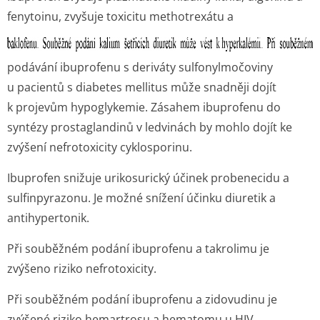
fenytoinu, zvyšuje toxicitu methotrexátu a
podávání ibuprofenu s deriváty sulfonylmočoviny
u pacientů s diabetes mellitus může snadněji dojít
k projevům hypoglykemie. Zásahem ibuprofenu do
syntézy prostaglandinů v ledvinách by mohlo dojít ke
zvýšení nefrotoxicity cyklosporinu.
Ibuprofen snižuje urikosurický účinek probenecidu a
sulfinpyrazonu. Je možné snížení účinku diuretik a
antihypertonik.
Při souběžném podání ibuprofenu a takrolimu je
zvýšeno riziko nefrotoxicity.
Při souběžném podání ibuprofenu a zidovudinu je
zvýšené riziko hemartrosu a hematomu u HIV