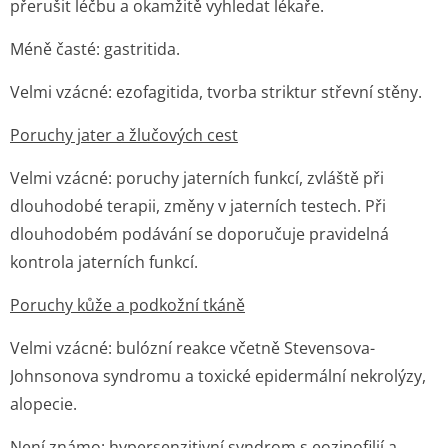
přerušit léčbu a okamžitě vyhledat lékaře.
Méně časté:
gastritida.
Velmi vzácné:
ezofagitida, tvorba striktur střevní stěny.
Poruchy jater a žlučových cest
Velmi vzácné:
poruchy jaterních funkcí, zvláště při
dlouhodobé terapii, změny v jaterních testech. Při
dlouhodobém podávání se doporučuje pravidelná
kontrola jaterních funkcí.
Poruchy kůže a podkožní tkáně
Velmi vzácné:
bulózní reakce včetně Stevensova-
Johnsonova syndromu a toxické epidermální nekrolýzy,
alopecie.
Není známo
: hypersenzitivní syndrom s eozinofilií a