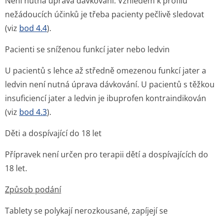
Není nutná úprava dávkování. Vzhledem k profilu
nežádoucích účinků je třeba pacienty pečlivě sledovat
(viz
bod 4.4
).
Pacienti se sníženou funkcí jater nebo ledvin
U pacientů s lehce až středně omezenou funkcí jater a
ledvin není nutná úprava dávkování. U pacientů s těžkou
insuficiencí jater a ledvin je ibuprofen kontraindikován
(viz
bod 4.3
).
Děti a dospívající do 18 let
Přípravek není určen pro terapii dětí a dospívajících do
18 let.
Způsob podání
Tablety se polykají nerozkousané, zapíjejí se