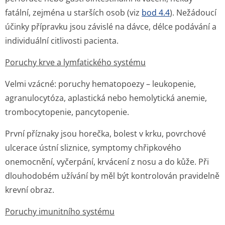
fatální, zejména u starších osob (viz
bod 4.4
). Nežádoucí
účinky přípravku jsou závislé na dávce, délce podávání a
individuální citlivosti pacienta.
Poruchy krve a lymfatického systému
Velmi vzácné:
poruchy hematopoezy – leukopenie,
agranulocytóza, aplastická nebo hemolytická anemie,
trombocytopenie, pancytopenie.
První příznaky jsou horečka, bolest v krku, povrchové
ulcerace ústní sliznice, symptomy chřipkového
onemocnění, vyčerpání, krvácení z nosu a do kůže. Při
dlouhodobém užívání by měl být kontrolován pravidelně
krevní obraz.
Poruchy imunitního systému