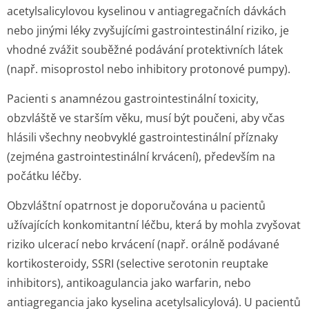
acetylsalicylovou kyselinou v antiagregačních dávkách
nebo jinými léky zvyšujícími gastrointestinální riziko, je
vhodné zvážit souběžné podávání protektivních látek
(např. misoprostol nebo inhibitory protonové pumpy).
Pacienti s anamnézou gastrointestinální toxicity,
obzvláště ve starším věku, musí být poučeni, aby včas
hlásili všechny neobvyklé gastrointestinální příznaky
(zejména gastrointestinální krvácení), především na
počátku léčby.
Obzvláštní opatrnost je doporučována u pacientů
užívajících konkomitantní léčbu, která by mohla zvyšovat
riziko ulcerací nebo krvácení (např. orálně podávané
kortikosteroidy, SSRI (selective serotonin reuptake
inhibitors), antikoagulancia jako warfarin, nebo
antiagregancia jako kyselina acetylsalicylová). U pacientů