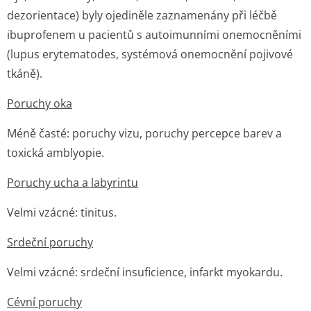
dezorientace) byly ojediněle zaznamenány při léčbě
ibuprofenem u pacientů s autoimunními onemocněními
(lupus erytematodes, systémová onemocnění pojivové
tkáně).
Poruchy oka
Méně časté:
poruchy vizu, poruchy percepce barev a
toxická amblyopie.
Poruchy ucha a labyrintu
Velmi vzácné:
tinitus.
Srdeční poruchy
Velmi vzácné:
srdeční insuficience, infarkt myokardu.
Cévní poruchy