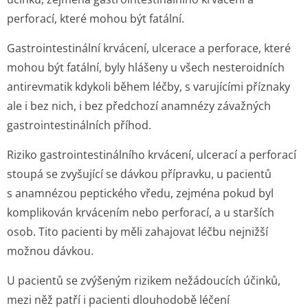
perforací, které mohou být fatální.
Gastrointestinální krvácení, ulcerace a perforace, které
mohou být fatální, byly hlášeny u všech nesteroidních
antirevmatik kdykoli během léčby, s varujícími příznaky
ale i bez nich, i bez předchozí anamnézy závažných
gastrointesti­nálních příhod.
Riziko gastrointesti­nálního krvácení, ulcerací a perforací
stoupá se zvyšující se dávkou přípravku, u pacientů
s anamnézou peptického vředu, zejména pokud byl
komplikován krvácením nebo perforací, a u starších
osob. Tito pacienti by měli zahajovat léčbu nejnižší
možnou dávkou.
U pacientů se zvýšeným rizikem nežádoucích účinků,
mezi něž patří i pacienti dlouhodobě léčení