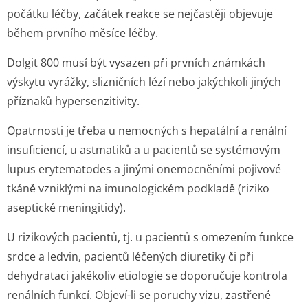
počátku léčby, začátek reakce se nejčastěji objevuje
během prvního měsíce léčby.
Dolgit 800 musí být vysazen při prvních známkách
výskytu vyrážky, slizničních lézí nebo jakýchkoli jiných
příznaků hypersenzitivity.
Opatrnosti je třeba u nemocných s hepatální a renální
insuficiencí, u astmatiků a u pacientů se systémovým
lupus erytematodes a jinými onemocněními pojivové
tkáně vzniklými na imunologickém podkladě (riziko
aseptické meningitidy).
U rizikových pacientů, tj. u pacientů s omezením funkce
srdce a ledvin, pacientů léčených diuretiky či při
dehydrataci jakékoliv etiologie se doporučuje kontrola
renálních funkcí. Objeví-li se poruchy vizu, zastřené