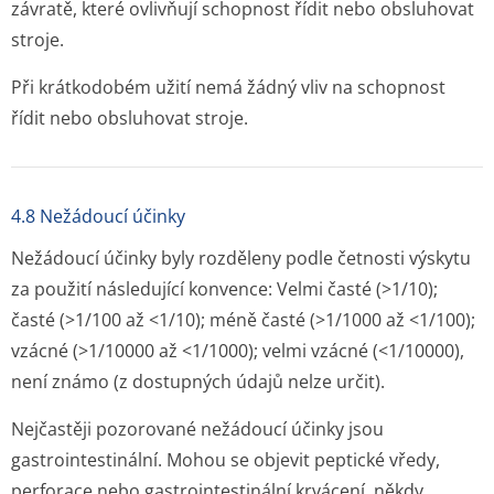
závratě, které ovlivňují schopnost řídit nebo obsluhovat
stroje.
Při krátkodobém užití nemá žádný vliv na schopnost
řídit nebo obsluhovat stroje.
4.8 Nežádoucí účinky
Nežádoucí účinky byly rozděleny podle četnosti výskytu
za použití následující konvence: Velmi časté (>1/10);
časté (>1/100 až <1/10); méně časté (>1/1000 až <1/100);
vzácné (>1/10000 až <1/1000); velmi vzácné (<1/10000),
není známo (z dostupných údajů nelze určit).
Nejčastěji pozorované nežádoucí účinky jsou
gastrointestinální. Mohou se objevit peptické vředy,
perforace nebo gastrointestinální krvácení, někdy