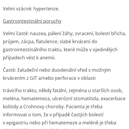
Velmi vzácné:
hypertenze.
Gastrointestinální poruchy
Velmi časté:
nauzea, pálení žáhy, zvracení, bolesti břicha,
průjem, zácpa, flatulence, slabé krvácení do
gastrointesti­nálního traktu, které může v ojedinělých
případech vést k anemii.
Časté:
žaludeční nebo duodenální vřed s možným
krvácením z GIT a/nebo perforace v oblasti
trávicího traktu, někdy fatální, zejména u starších osob,
meléna, hematemeza, ulcerózní stomatitida, exacerbace
kolitidy a Crohnovy choroby. Pacienta je třeba
informovat o tom, že v případě častých bolestí
v epigastriu nebo při hematemeze a meléně je třeba