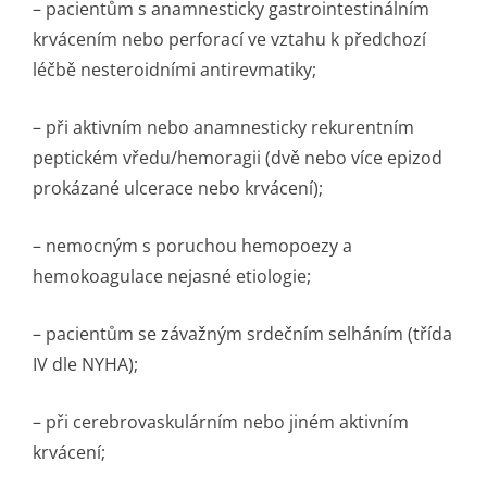
– pacientům s anamnesticky gastrointestinálním
krvácením nebo perforací ve vztahu k předchozí
léčbě nesteroidními antirevmatiky;
– při aktivním nebo anamnesticky rekurentním
peptickém vředu/hemoragii (dvě nebo více epizod
prokázané ulcerace nebo krvácení);
– nemocným s poruchou hemopoezy a
hemokoagulace nejasné etiologie;
– pacientům se závažným srdečním selháním (třída
IV dle NYHA);
– při cerebrovaskulárním nebo jiném aktivním
krvácení;