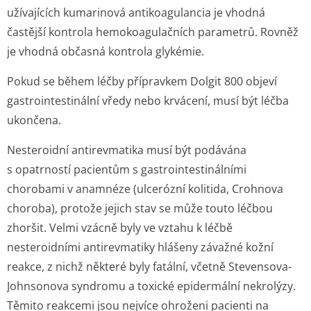
užívajících kumarinová antikoagulancia je vhodná
častější kontrola hemokoagulačních parametrů. Rovněž
je vhodná občasná kontrola glykémie.
Pokud se během léčby přípravkem Dolgit 800 objeví
gastrointestinální vředy nebo krvácení, musí být léčba
ukončena.
Nesteroidní antirevmatika musí být podávána
s opatrností pacientům s gastrointes­tinálními
chorobami v anamnéze (ulcerózní kolitida, Crohnova
choroba), protože jejich stav se může touto léčbou
zhoršit. Velmi vzácně byly ve vztahu k léčbě
nesteroidními antirevmatiky hlášeny závažné kožní
reakce, z nichž některé byly fatální, včetně Stevensova-
Johnsonova syndromu a toxické epidermální nekrolýzy.
Těmito reakcemi jsou nejvíce ohroženi pacienti na