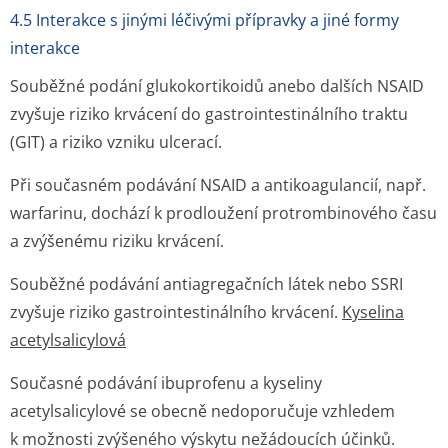
4.5 Interakce s jinými léčivými přípravky a jiné formy
interakce
Souběžné podání glukokortikoidů anebo dalších NSAID
zvyšuje riziko krvácení do gastrointesti­nálního traktu
(GIT) a riziko vzniku ulcerací.
Při současném podávání NSAID a antikoagulancií, např.
warfarinu, dochází k prodloužení protrombinového času
a zvýšenému riziku krvácení.
Souběžné podávání antiagregačních látek nebo SSRI
zvyšuje riziko gastrointesti­nálního krvácení.
Kyselina
acetylsalicylová
Současné podávání ibuprofenu a kyseliny
acetylsalicylové se obecně nedoporučuje vzhledem
k možnosti zvýšeného výskytu nežádoucích účinků.