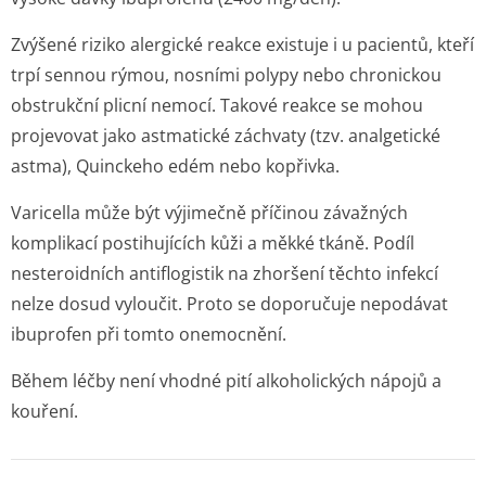
Zvýšené riziko alergické reakce existuje i u pacientů, kteří
trpí sennou rýmou, nosními polypy nebo chronickou
obstrukční plicní nemocí. Takové reakce se mohou
projevovat jako astmatické záchvaty (tzv. analgetické
astma), Quinckeho edém nebo kopřivka.
Varicella může být výjimečně příčinou závažných
komplikací postihujících kůži a měkké tkáně. Podíl
nesteroidních antiflogistik na zhoršení těchto infekcí
nelze dosud vyloučit. Proto se doporučuje nepodávat
ibuprofen při tomto onemocnění.
Během léčby není vhodné pití alkoholických nápojů a
kouření.