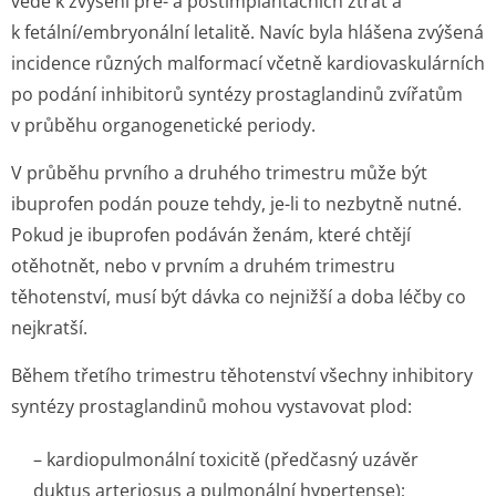
vede k zvýšení pre- a postimplantačních ztrát a
k fetální/embry­onální letalitě. Navíc byla hlášena zvýšená
incidence různých malformací včetně kardiovaskulárních
po podání inhibitorů syntézy prostaglandinů zvířatům
v průběhu organogenetické periody.
V průběhu prvního a druhého trimestru může být
ibuprofen podán pouze tehdy, je-li to nezbytně nutné.
Pokud je ibuprofen podáván ženám, které chtějí
otěhotnět, nebo v prvním a druhém trimestru
těhotenství, musí být dávka co nejnižší a doba léčby co
nejkratší.
Během třetího trimestru těhotenství všechny inhibitory
syntézy prostaglandinů mohou vystavovat
plod:
– kardiopulmonální toxicitě (předčasný uzávěr
duktus arteriosus a pulmonální hypertense);