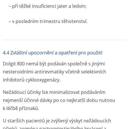
– při těžké insuficienci jater a ledvin;
– v posledním trimestru těhotenství.
4.4 Zvláštní upozornění a opatření pro použití
Dolgit 800 nemá být podáván společně s jinými
nesteroidními antirevmatiky včetně selektivních
inhibitorů cyklooxygenázy.
Nežádoucí účinky lze minimalizovat podáváním
nejmenší účinné dávky po co nejkratší dobu nutnou
k léčbě příznaků.
U starších pacientů je zvýšený výskyt nežádoucích
účinků, zejména gastrointesti­nálního krvácení a