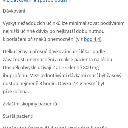
4.2 Dávkování a způsob podání
Dávkování
Výskyt nežádoucích účinků lze minimalizovat podáváním
nejnižší účinné dávky po nejkratší dobu nutnou
k potlačení příznaků onemocnění (viz
bod 4.4
).
Délku léčby a přesné dávkování určí lékař podle
závažnosti onemocnění a reakce pacienta na léčbu.
Dospělí obvykle užívají 2 až 3× denně 800 mg
ibuprofenu. Mezi jednotlivými dávkami musí být časový
odstup nejméně 8 hodin. Dávka 2,4 g nesmí být
překročena.
Zvláštní skupiny pacientů
Starší pacienti