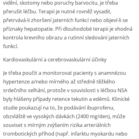
vidění, skotomy nebo poruchy barvocitu, je třeba
přerušit léčbu. Terapii je nutné rovněž vysadit,
přetrvává-li zhoršení jaterních funkcí nebo objeví-li se
příznaky hepatopatie. Při dlouhodobé terapii je vhodná
kontrola krevního obrazu a rutinní sledování jaterních
funkcí.
Kardiovaskulární a cerebrovaskulární účinky
Je třeba poučit a monitorovat pacienty s anamnézou
hypertenze a/nebo mírného až středně těžkého
srdečního selhání, protože v souvislosti s léčbou NSA
byly hlášeny případy retence tekutin a edémů. Klinické
studie poukazují na to, že podávání ibuprofenu,
obzvláště ve vysokých dávkách (2400 mg/den), může
souviset s mírným zvýšením rizika arteriálních
trombotických příhod (např. infarktu myokardu nebo