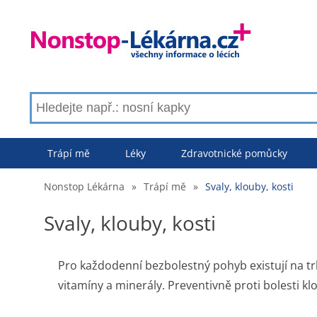
Trápí mě
Léky
Zdravotnické pomůcky
Nonstop Lékárna
»
Trápí mě
»
Svaly, klouby, kosti
Svaly, klouby, kosti
Pro každodenní bezbolestný pohyb existují na tr
vitamíny a minerály. Preventivně proti bolesti klo