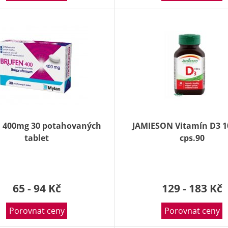
 400mg 30 potahovaných
JAMIESON Vitamín D3 1
tablet
cps.90
65 - 94 Kč
129 - 183 Kč
Porovnat ceny
Porovnat ceny