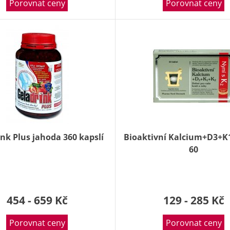
Porovnat ceny
Porovnat ceny
nk Plus jahoda 360 kapslí
Bioaktivní Kalcium+D3+K1
60
454 - 659 Kč
129 - 285 Kč
Porovnat ceny
Porovnat ceny