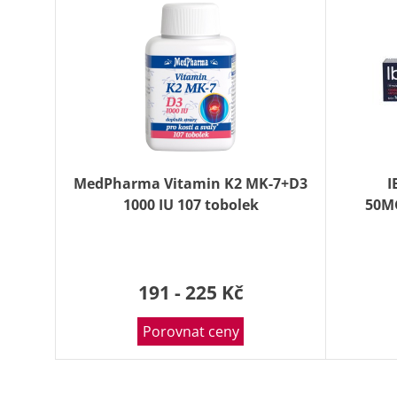
MedPharma Vitamin K2 MK-7+D3
I
1000 IU 107 tobolek
50M
191 - 225 Kč
Porovnat ceny