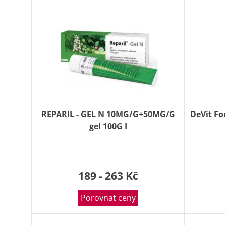
REPARIL - GEL N 10MG/G+50MG/G
DeVit Fo
gel 100G I
189 - 263 Kč
Porovnat ceny