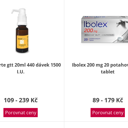
rte gtt 20ml 440 dávek 1500
Ibolex 200 mg 20 potah
I.U.
tablet
109 - 239 Kč
89 - 179 Kč
Porovnat ceny
Porovnat ceny