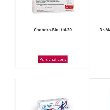
Chondro-Biol tbl.30
Dr.M
Porovnat ceny