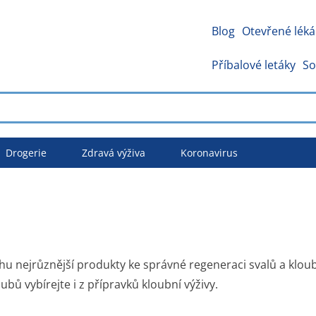
Blog
Otevřené léká
Příbalové letáky
So
Drogerie
Zdravá výživa
Koronavirus
hu nejrůznější produkty ke správné regeneraci svalů a kloub
ubů vybírejte i z přípravků kloubní výživy.