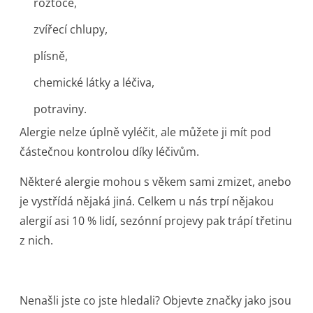
roztoče,
zvířecí chlupy,
plísně,
chemické látky a léčiva,
potraviny.
Alergie nelze úplně vyléčit, ale můžete ji mít pod
částečnou kontrolou díky léčivům.
Některé alergie mohou s věkem sami zmizet, anebo
je vystřídá nějaká jiná. Celkem u nás trpí nějakou
alergií asi 10 % lidí, sezónní projevy pak trápí třetinu
z nich.
Nenašli jste co jste hledali? Objevte značky jako jsou