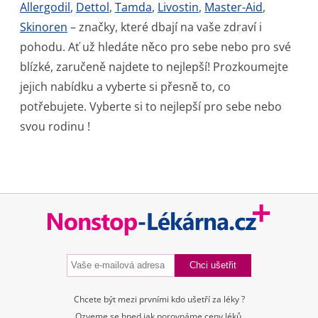
Allergodil
,
Dettol
,
Tamda
,
Livostin
,
Master-Aid
,
Skinoren
– značky, které dbají na vaše zdraví i
pohodu. Ať už hledáte něco pro sebe nebo pro své
blízké, zaručeně najdete to nejlepší! Prozkoumejte
jejich nabídku a vyberte si přesně to, co
potřebujete. Vyberte si to nejlepší pro sebe nebo
svou rodinu !
Chcete být mezi prvními kdo ušetří za léky ?
Ozveme se hned jak porovnáme ceny léků.