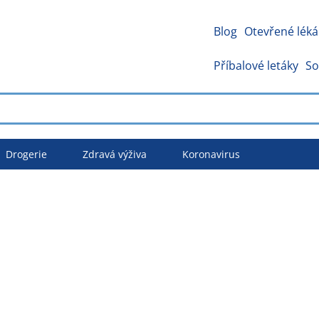
Blog
Otevřené léká
Příbalové letáky
So
Drogerie
Zdravá výživa
Koronavirus