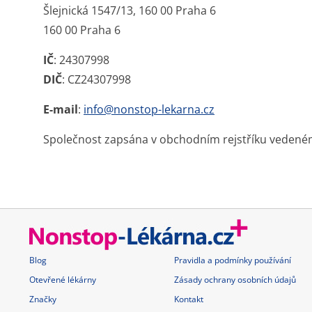
Šlejnická 1547/13, 160 00 Praha 6
160 00 Praha 6
IČ
: 24307998
DIČ
: CZ24307998
E-mail
:
info@nonstop-lekarna.cz
Společnost zapsána v obchodním rejstříku vedeném
Blog
Pravidla a podmínky používání
Otevřené lékárny
Zásady ochrany osobních údajů
Značky
Kontakt