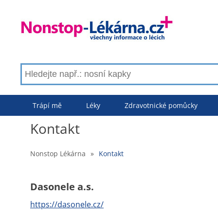
Trápí mě
Léky
Zdravotnické pomůcky
Kontakt
Nonstop Lékárna
»
Kontakt
Dasonele a.s.
https://dasonele.cz/