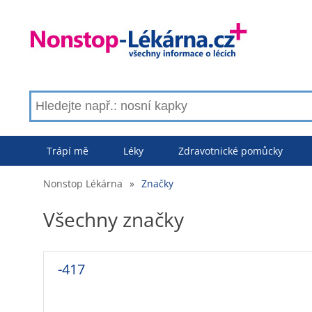
Trápí mě
Léky
Zdravotnické pomůcky
Nonstop Lékárna
»
Značky
Všechny značky
-417