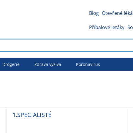
Blog
Otevřené léká
Příbalové letáky
So
Drogerie
Zdravá výživa
Koronavirus
1.SPECIALISTÉ