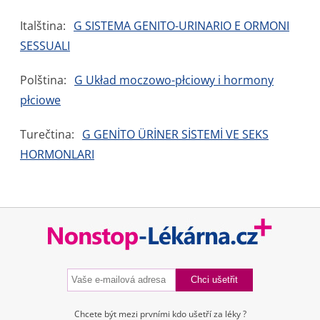
Italština:
G SISTEMA GENITO-URINARIO E ORMONI
SESSUALI
Polština:
G Układ moczowo-płciowy i hormony
płciowe
Turečtina:
G GENİTO ÜRİNER SİSTEMİ VE SEKS
HORMONLARI
Chcete být mezi prvními kdo ušetří za léky ?