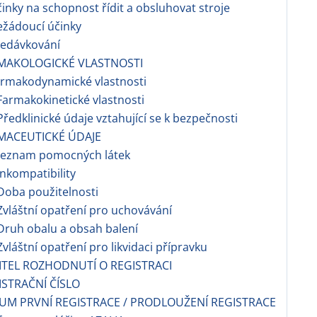
činky na schopnost řídit a obsluhovat stroje
ežádoucí účinky
ředávkování
MAKOLOGICKÉ VLASTNOSTI
armakodynamické vlastnosti
armakokinetické vlastnosti
ředklinické údaje vztahující se k bezpečnosti
MACEUTICKÉ ÚDAJE
Seznam pomocných látek
nkompatibility
oba použitelnosti
vláštní opatření pro uchovávání
ruh obalu a obsah balení
vláštní opatření pro likvidaci přípravku
ITEL ROZHODNUTÍ O REGISTRACI
ISTRAČNÍ ČÍSLO
UM PRVNÍ REGISTRACE / PRODLOUŽENÍ REGISTRACE