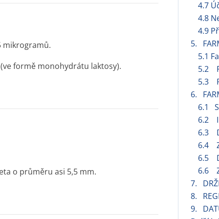
4.7 Ú
4.8 N
4.9 P
5. FAR
5 mikrogramů.
5.1 F
y (ve formě monohydrátu laktosy).
5.2 F
5.3 P
6. FAR
6.1 
6.2 I
6.3 D
6.4 Z
6.5 D
6.6 Z
bleta o průměru asi 5,5 mm.
7. DRŽ
8. REG
9. DAT