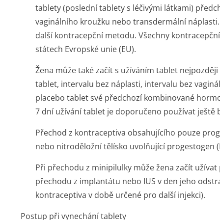
tablety (poslední tablety s léčivými látkami) pře
vaginálního kroužku nebo transdermální náplasti.
další kontracepční metodu. Všechny kontracepčn
státech Evropské unie (EU).
Žena může také začít s užíváním tablet nejpozději 
tablet, intervalu bez náplasti, intervalu bez vagi
placebo tablet své předchozí kombinované hormo
7 dní užívání tablet je doporučeno používat ješt
Přechod z kontraceptiva obsahujícího pouze proges
nebo nitroděložní tělísko uvolňující progestogen (
Při přechodu z minipilulky může žena začít užívat p
přechodu z implantátu nebo IUS v den jeho odstr
kontraceptiva v době určené pro další injekci).
Postup při vynechání tablety