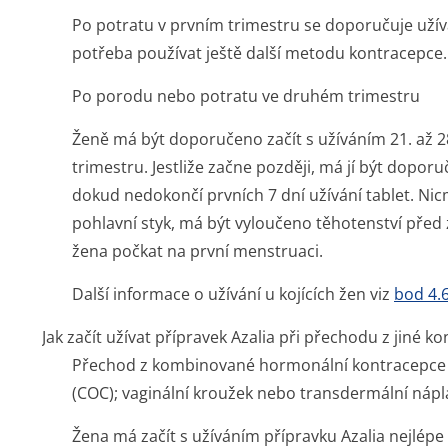
Po potratu v prvním trimestru se doporučuje užív
potřeba používat ještě další metodu kontracepce.
Po porodu nebo potratu ve druhém trimestru
Ženě má být doporučeno začít s užíváním 21. až 
trimestru. Jestliže začne později, má jí být dopo
dokud nedokončí prvních 7 dní užívání tablet. Nic
pohlavní styk, má být vyloučeno těhotenství před
žena počkat na první menstruaci.
Další informace o užívání u kojících žen viz
bod 4.
Jak začít užívat přípravek Azalia při přechodu z jiné 
Přechod z kombinované hormonální kontracepce 
(COC); vaginální kroužek nebo transdermální nápla
Ž
ena má začít s užíváním přípravku Azalia nejlépe 