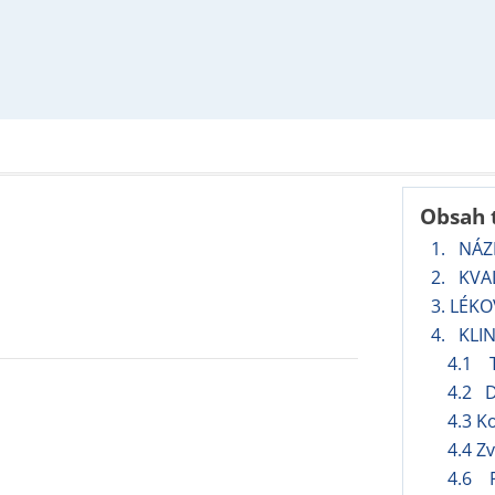
Obsah 
1. NÁZ
2. KVAL
3. LÉK
4. KLI
4.1 T
4.2 D
4.3 K
4.4 Z
4.6 F