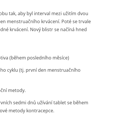
obu tak, aby byl interval mezi užitím dvou
 den menstruačního krvácení. Poté se trvale
dné krvácení. Nový blistr se načíná hned
tiva (během posledního měsíce)
ého cyklu (tj. první den menstruačního
pční metody.
 prvních sedmi dnů užívání tablet se během
rové metody kontracepce.