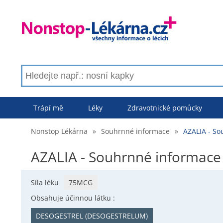
Trápí mě
Léky
Zdravotnické pomůcky
Nonstop Lékárna
»
Souhrnné informace
»
AZALIA - S
AZALIA - Souhrnné informace
Síla léku
75MCG
Obsahuje účinnou látku :
DESOGESTREL (DESOGESTRELUM)