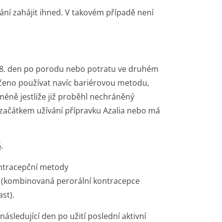
ání zahájit ihned. V takovém případě není
28. den po porodu nebo potratu ve druhém
ručeno používat navíc bariérovou metodu,
méně jestliže již proběhl nechráněný
 začátkem užívání přípravku Azalia nebo má
6
.
kontracepční metody
(kombinovaná perorální kontracepce
st).
následující den po užití poslední aktivní