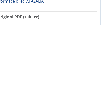
nformace o léčivu AZALIA
riginál PDF (sukl.cz)