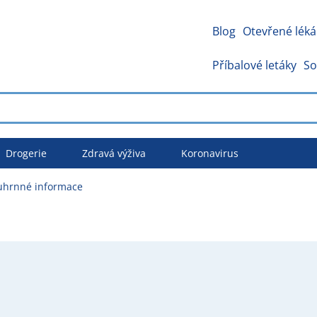
Blog
Otevřené léká
Příbalové letáky
So
Drogerie
Zdravá výživa
Koronavirus
ouhrnné informace