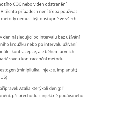
dchozího COC nebo v den odstranění
 V těchto případech není třeba používat
í metody nemusí být dostupné ve všech
v den následující po intervalu bez užívání
nálního kroužku nebo po intervalu užívání
nální kontracepce, ale během prvních
ě bariérovou kontracepční metodu.
togen (minipilulka, injekce, implantát)
IUS)
řípravek Azalia kterýkoli den (při
anění, při přechodu z injekčně podávaného