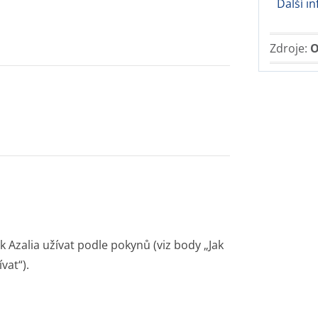
Další i
Zdroje:
O
 Azalia užívat podle pokynů (viz body „Jak
vat“).