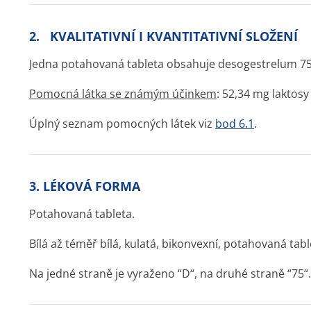
2. KVALITATIVNÍ I KVANTITATIVNÍ SLOŽENÍ
Jedna potahovaná tableta obsahuje desogestrelum 7
Pomocná látka se známým účinkem
: 52,34 mg laktos
Úplný seznam pomocných látek viz
bod 6.1
.
3. LÉKOVÁ FORMA
Potahovaná tableta.
Bílá až téměř bílá, kulatá, bikonvexní, potahovaná ta
Na jedné straně je vyraženo “D“, na druhé straně “75“.