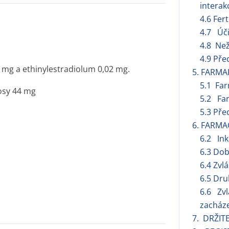
interak
4.6 Fert
4.7 Úči
4.8 Než
4.9 Pře
mg a ethinylestradiolum 0,02 mg.
5. FARMA
5.1 Fa
osy 44 mg
5.2 Far
5.3 Pře
6. FARMA
6.2 Ink
6.3 Dob
6.4 Zvl
6.5 Dru
6.6 Zvl
zacháze
7. DRŽIT