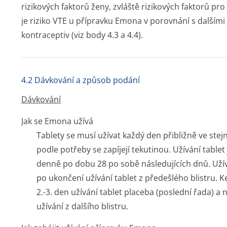
rizikových faktorů ženy, zvláště rizikových faktorů pr
je riziko VTE u přípravku Emona v porovnání s další
kontraceptiv (viz body 4.3 a 4.4).
4.2 Dávkování a způsob podání
Dávkování
Jak se Emona užívá
Tablety se musí užívat každý den přibližně ve ste
podle potřeby se zapíjejí tekutinou. Užívání table
denně po dobu 28 po sobě následujících dnů. Užívá
po ukončení užívání tablet z předešlého blistru. K
2.-3. den užívání tablet placeba (poslední řada) 
užívání z dalšího blistru.