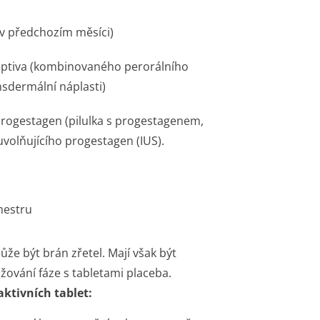
(v předchozím měsíci)
ptiva (kombinovaného perorálního
nsdermální náplasti)
rogestagen (pilulka s progestagenem,
uvolňujícího progestagen (IUS).
mestru
ůže být brán zřetel. Mají však být
žování fáze s tabletami placeba.
ktivních tablet: