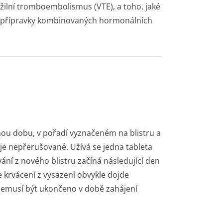
o žilní tromboembolismus (VTE), a toho, jaké
mi přípravky kombinovaných hormonálních
jnou dobu, v pořadí vyznačeném na blistru a
t je nepřerušované. Užívá se jedna tableta
ní z nového blistru začíná následující den
e krvácení z vysazení obvykle dojde
a nemusí být ukončeno v době zahájení