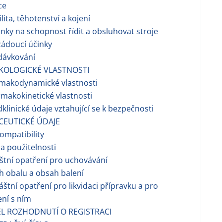
ce
ilita, těhotenství a kojení
nky na schopnost řídit a obsluhovat stroje
ádoucí účinky
dávkování
KOLOGICKÉ VLASTNOSTI
rmakodynamické vlastnosti
makokinetické vlastnosti
dklinické údaje vztahující se k bezpečnosti
CEUTICKÉ ÚDAJE
ompatibility
a použitelnosti
áštní opatření pro uchovávání
h obalu a obsah balení
áštní opatření pro likvidaci přípravku a pro
ní s ním
EL ROZHODNUTÍ O REGISTRACI