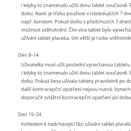
i kdyby to znamenalo užití dvou tablet současně. 
dobu. Navíc je třeba používat v následujících 7 
např. kondom. Pokud došlo v předchozích 7 dnech 
možnost otěhotnění. Čím více tablet bylo vynecháno
užívání tablet placeba, tím větší je riziko otěhotněn
Den 8–14
Uživatelka musí užít poslední vynechanou tabletu
i kdyby to znamenalo užití dvou tablet současně. 
dobu. Pokud žena užívala tablety pravidelně po 
další kontracepční opatření nejsou nutná. Vynechal
doporučit zvláštní kontracepční opatření po dobu
Den 15–24
Vzhledem k nadcházející fázi užívání tablet placeba