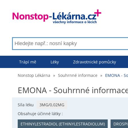
Trápí mě
Léky
Zdravotnické pomůcky
Nonstop Lékárna
»
Souhrnné informace
»
EMONA - So
EMONA - Souhrnné informac
Síla léku
3MG/0,02MG
Obsahuje účinné látky :
ETHINYLESTRADIOL (ETHINYLESTRADIOLUM)
DROSP