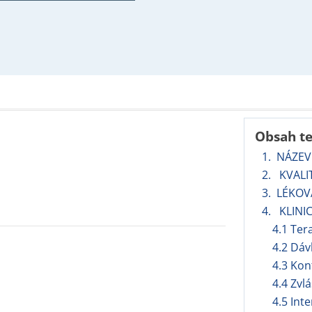
Obsah t
1. NÁZEV
2. KVALI
3. LÉKO
4. KLINI
4.1 Ter
4.2 Dáv
4.3 Kon
4.4 Zvl
4.5 Int