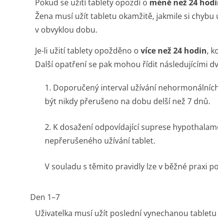
Pokud se užití tablety opozdí o
méně než 24 hod
Žena musí užít tabletu okamžitě, jakmile si chybu 
v obvyklou dobu.
Je-li užití tablety opožděno o
více než 24 hodin
, 
Další opatření se pak mohou řídit následujícími d
1. Doporučený interval užívání nehormonálních 
být nikdy přerušeno na dobu delší než 7 dnů.
2. K dosažení odpovídající suprese hypothalamo
nepřerušeného užívání tablet.
V souladu s těmito pravidly lze v běžné praxi p
Den 1–7
Uživatelka musí užít poslední vynechanou tabletu