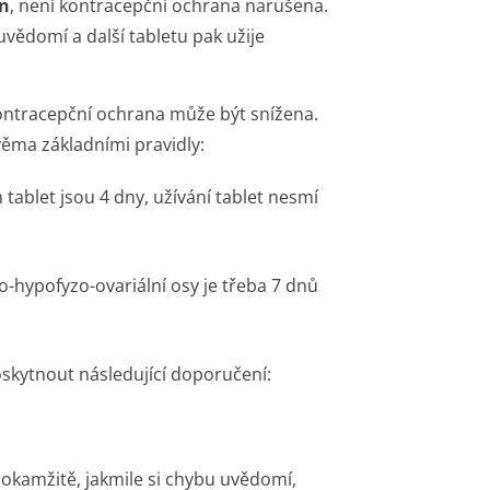
in
, není kontracepční ochrana narušena.
uvědomí a další tabletu pak užije
kontracepční ochrana může být snížena.
věma základními pravidly:
tablet jsou 4 dny, užívání tablet nesmí
-hypofyzo-ovariální osy je třeba 7 dnů
oskytnout následující doporučení:
 okamžitě, jakmile si chybu uvědomí,