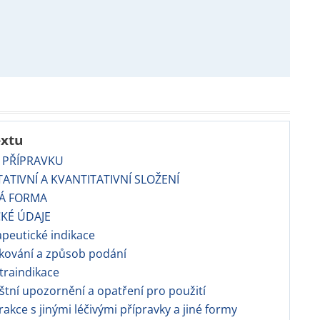
extu
 PŘÍPRAVKU
TATIVNÍ A KVANTITATIVNÍ SLOŽENÍ
VÁ FORMA
CKÉ ÚDAJE
apeutické indikace
kování a způsob podání
traindikace
áštní upozornění a opatření pro použití
erakce s jinými léčivými přípravky a jiné formy