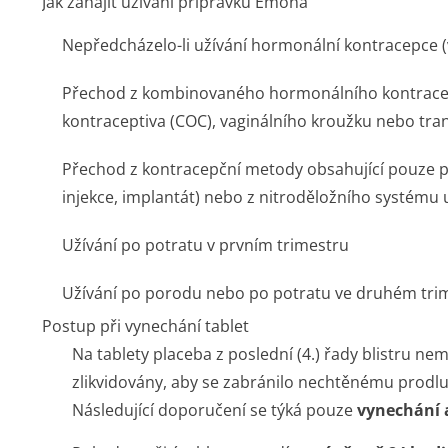
Jak zahájit užívání přípravku Emona
Nepředcházelo-li užívání hormonální kontracepce 
Přechod z kombinovaného hormonálního kontrace
kontraceptiva (COC), vaginálního kroužku nebo tra
Přechod z kontracepční metody obsahující pouze p
injekce, implantát) nebo z nitroděložního systému 
Užívání po potratu v prvním trimestru
Užívání po porodu nebo po potratu ve druhém tri
Postup při vynechání tablet
Na tablety placeba z poslední (4.) řady blistru nem
zlikvidovány, aby se zabránilo nechtěnému prodlu
Následující doporučení se týká pouze
vynechání a