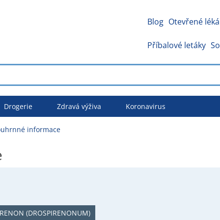
Blog
Otevřené léká
Příbalové letáky
So
Drogerie
Zdravá výživa
Koronavirus
uhrnné informace
e
IRENON (DROSPIRENONUM)