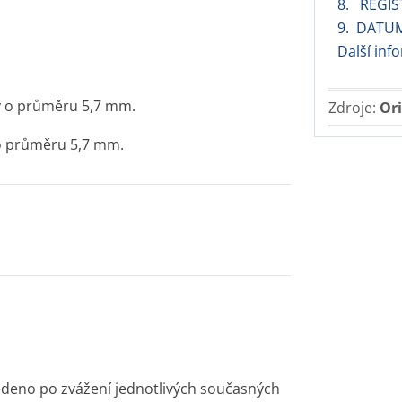
8. REGIS
9. DATUM
Další inf
ty o průměru 5,7 mm.
Zdroje:
Ori
y o průměru 5,7 mm.
deno po zvážení jednotlivých současných