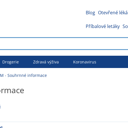
Blog
Otevřené léká
Příbalové letáky
So
Drogerie
Zdravá výživa
Koronavirus
M - Souhrnné informace
ormace
G
0G