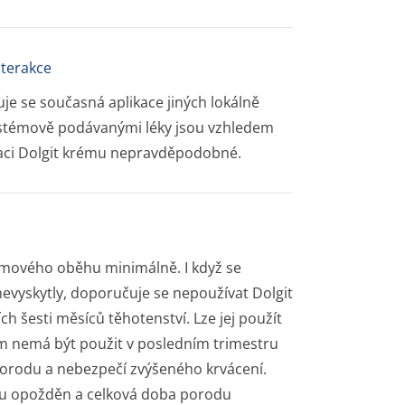
nterakce
je se současná aplikace jiných lokálně
 systémově podávanými léky jsou vzhledem
ikaci Dolgit krému nepravděpodobné.
émového oběhu minimálně. I když se
evyskytly, doporučuje se nepoužívat Dolgit
 šesti měsíců těhotenství. Lze jej použít
ém nemá být použit v posledním trimestru
porodu a nebezpečí zvýšeného krvácení.
du opožděn a celková doba porodu