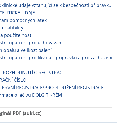
dklinické údaje vztahující se k bezpečnosti přípravku
CEUTICKÉ ÚDAJE
znam pomocných látek
ompatibility
a použitelnosti
áštní opatření pro uchovávání
h obalu a velikost balení
áštní opatření pro likvidaci přípravku a pro zacházení
EL ROZHODNUTÍ O REGISTRACI
TRAČNÍ ČÍSLO
 PRVNÍ REGISTRACE/PRODLOUŽENÍ REGISTRACE
ormace o léčivu DOLGIT KRÉM
ginál PDF (sukl.cz)