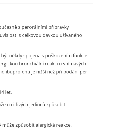
oučasně s perorálními přípravky
ouvislosti s celkovou dávkou užívaného
e být někdy spojena s poškozením funkce
lergickou bronchiální reakci u vnímavých
o ibuprofenu je nižší než při podání per
4 let.
e u citlivých jedinců způsobit
 může způsobit alergické reakce.