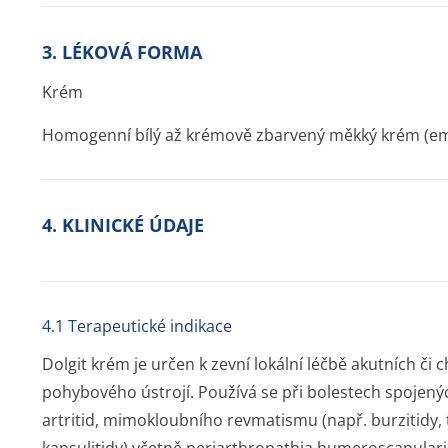
3. LÉKOVÁ FORMA
Krém
Homogenní bílý až krémově zbarvený měkký krém (emu
4. KLINICKÉ ÚDAJE
4.1 Terapeutické indikace
Dolgit krém je určen k zevní lokální léčbě akutních či 
pohybového ústrojí. Používá se při bolestech spojený
artritid, mimokloubního revmatismu (např. burzitidy, t