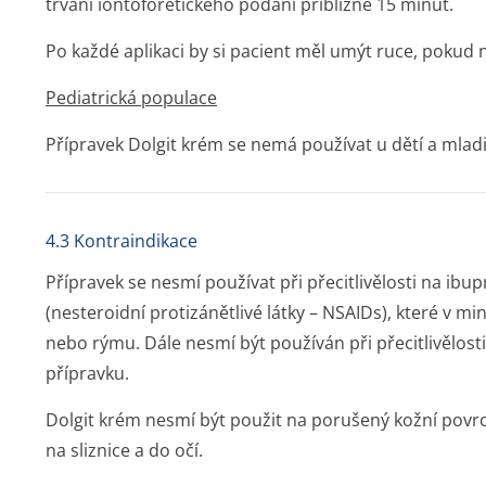
trvání iontoforetického podání přibližně 15 minut.
Po každé aplikaci by si pacient měl umýt ruce, pokud 
Pediatrická populace
Přípravek Dolgit krém se nemá používat u dětí a mladi
4.3 Kontraindikace
Přípravek se nesmí používat při přecitlivělosti na ibupr
(nesteroidní protizánětlivé látky – NSAIDs), které v mi
nebo rýmu. Dále nesmí být používán při přecitlivělos
přípravku.
Dolgit krém nesmí být použit na porušený kožní povr
na sliznice a do očí.