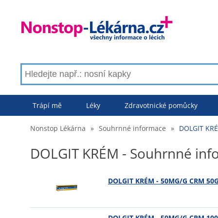
Trápí mě
Léky
Zdravotnické pomůcky
Nonstop Lékárna
»
Souhrnné informace
»
DOLGIT KRÉ
DOLGIT KRÉM - Souhrnné inf
DOLGIT KRÉM - 50MG/G CRM 50
DOLGIT KRÉM - 50MG/G CRM 10