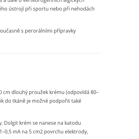
s a dále u vertebrogenních algických
o ústrojí při sportu nebo při nehodách
oučasně s perorálními přípravky
10 cm dlouhý proužek krému (odpovídá 80–
nik do tkáně je možné podpořit také
y. Dolgit krém se nanese na katodu
,1–0,5 mA na 5 cm
2
povrchu elektrody,