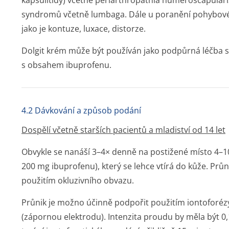
kapsulitidy) včetně periarthropathia humeroscapulari
syndromů včetně lumbaga. Dále u poranění pohybovéh
jako je kontuze, luxace, distorze.
Dolgit krém může být používán jako podpůrná léčba s
s obsahem ibuprofenu.
4.2 Dávkování a způsob podání
Dospělí včetně starších pacientů a mladiství od 14 let
Obvykle se nanáší 3–4× denně na postižené místo 4–
200 mg ibuprofenu), který se lehce vtírá do kůže. Prů
použitím okluzivního obvazu.
Průnik je možno účinně podpořit použitím iontoforéz
(zápornou elektrodu). Intenzita proudu by měla být 0