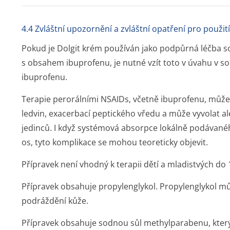
4.4 Zvláštní upozornění a zvláštní opatření pro použití
Pokud je Dolgit krém používán jako podpůrná léčba s
s obsahem ibuprofenu, je nutné vzít toto v úvahu v s
ibuprofenu.
Terapie perorálními NSAIDs, včetně ibuprofenu, můž
ledvin, exacerbací peptického vředu a může vyvolat a
jedinců. I když systémová absorpce lokálně podávanéh
os, tyto komplikace se mohou teoreticky objevit.
Přípravek není vhodný k terapii dětí a mladistvých do 1
Přípravek obsahuje propylenglykol. Propylenglykol můž
podráždění kůže.
Přípravek obsahuje sodnou sůl methylparabenu, který