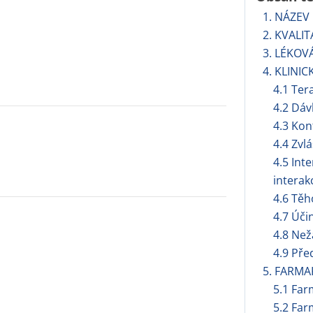
1. NÁZEV
2. KVALIT
3. LÉKOV
4. KLINIC
4.1 Ter
4.2 Dáv
4.3 Kon
4.4 Zvl
4.5 Int
interak
4.6 Těh
4.7 Úči
4.8 Než
4.9 Pře
5. FARMA
5.1 Far
5.2 Far