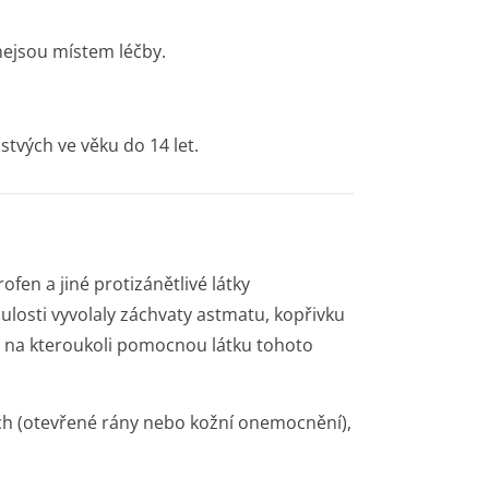
nejsou místem léčby.
stvých ve věku do 14 let.
ofen a jiné protizánětlivé látky
nulosti vyvolaly záchvaty astmatu, kopřivku
ti na kteroukoli pomocnou látku tohoto
ch (otevřené rány nebo kožní onemocnění),