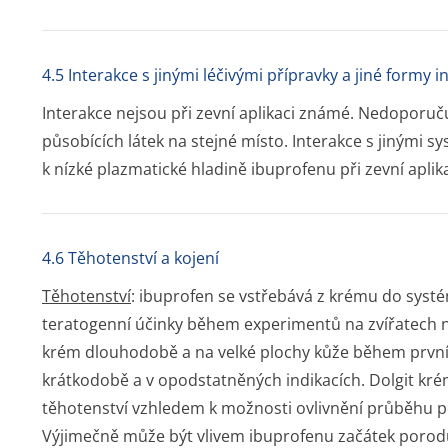
4.5 Interakce s jinými léčivými přípravky a jiné formy i
Interakce nejsou při zevní aplikaci známé. Nedoporuču
působících látek na stejné místo. Interakce s jinými
k nízké plazmatické hladině ibuprofenu při zevní apl
4.6 Těhotenství a kojení
Těhotenství
: ibuprofen se vstřebává z krému do syst
teratogenní účinky během experimentů na zvířatech n
krém dlouhodobě a na velké plochy kůže během prvních
krátkodobě a v opodstatněných indikacích. Dolgit kr
těhotenství vzhledem k možnosti ovlivnění průběhu 
Výjimečně může být vlivem ibuprofenu začátek poro