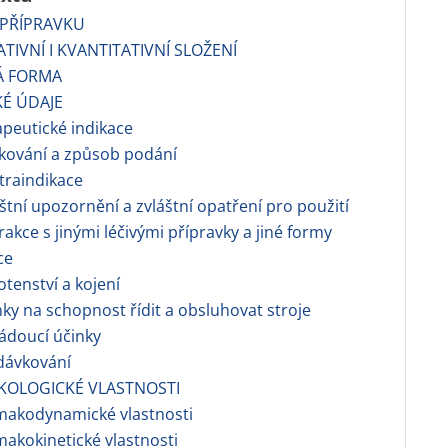
 PŘÍPRAVKU
ATIVNÍ I KVANTITATIVNÍ SLOŽENÍ
Á FORMA
KÉ ÚDAJE
apeutické indikace
kování a způsob podání
traindikace
áštní upozornění a zvláštní opatření pro použití
erakce s jinými léčivými přípravky a jiné formy
ce
otenství a kojení
nky na schopnost řídit a obsluhovat stroje
ádoucí účinky
dávkování
KOLOGICKÉ VLASTNOSTI
makodynamické vlastnosti
makokinetické vlastnosti