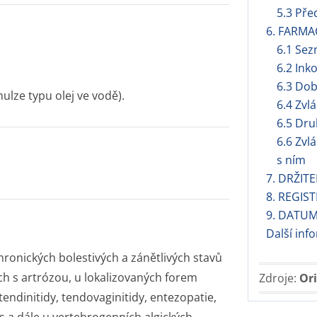
5.3 Pře
6. FARMA
6.1 Se
6.2 Ink
6.3 Dob
lze typu olej ve vodě).
6.4 Zvl
6.5 Dru
6.6 Zvl
s ním
7. DRŽIT
8. REGIS
9. DATUM
Další inf
chronických bolestivých a zánětlivých stavů
ch s artrózou, u lokalizovaných forem
Zdroje:
Ori
endinitidy, tendovaginitidy, entezopatie,