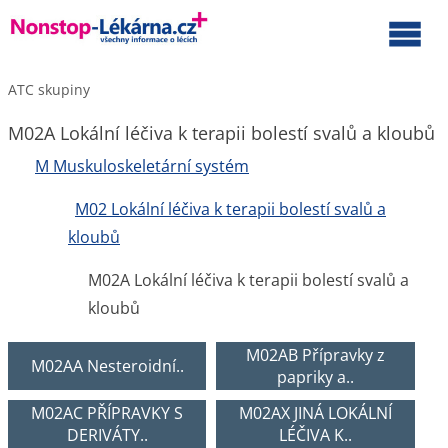
ATC skupiny
M02A Lokální léčiva k terapii bolestí svalů a kloubů
M Muskuloskeletární systém
M02 Lokální léčiva k terapii bolestí svalů a
kloubů
M02A Lokální léčiva k terapii bolestí svalů a
kloubů
M02AB Přípravky z
M02AA Nesteroidní..
papriky a..
M02AC PŘÍPRAVKY S
M02AX JINÁ LOKÁLNÍ
DERIVÁTY..
LÉČIVA K..