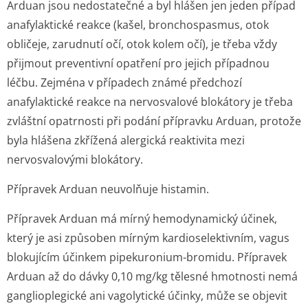
Arduan jsou nedostatečné a byl hlášen jen jeden případ
anafylaktické reakce (kašel, bronchospasmus, otok
obličeje, zarudnutí očí, otok kolem očí), je třeba vždy
přijmout preventivní opatření pro jejich případnou
léčbu. Zejména v případech známé předchozí
anafylaktické reakce na nervosvalové blokátory je třeba
zvláštní opatrnosti při podání přípravku Arduan, protože
byla hlášena zkřížená alergická reaktivita mezi
nervosvalovými blokátory.
Přípravek Arduan neuvolňuje histamin.
Přípravek Arduan má mírný hemodynamický účinek,
který je asi způsoben mírným kardioselektivním, vagus
blokujícím účinkem pipekuronium-bromidu. Přípravek
Arduan až do dávky 0,10 mg/kg tělesné hmotnosti nemá
ganglioplegické ani vagolytické účinky, může se objevit