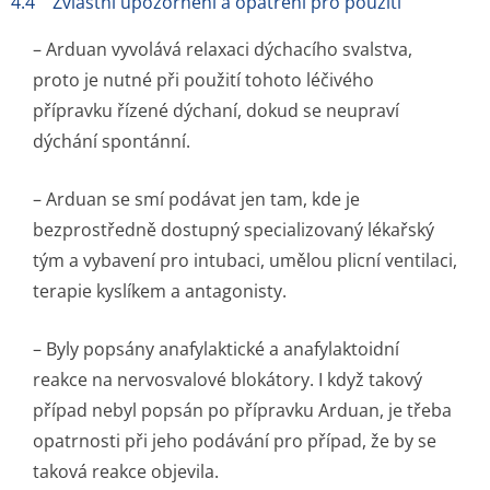
4.4 Zvláštní upozornění a opatření pro použití
– Arduan vyvolává relaxaci dýchacího svalstva,
proto je nutné při použití tohoto léčivého
přípravku řízené dýchaní, dokud se neupraví
dýchání spontánní.
– Arduan se smí podávat jen tam, kde je
bezprostředně dostupný specializovaný lékařský
tým a vybavení pro intubaci, umělou plicní ventilaci,
terapie kyslíkem a antagonisty.
– Byly popsány anafylaktické a anafylaktoidní
reakce na nervosvalové blokátory. I když takový
případ nebyl popsán po přípravku Arduan, je třeba
opatrnosti při jeho podávání pro případ, že by se
taková reakce objevila.