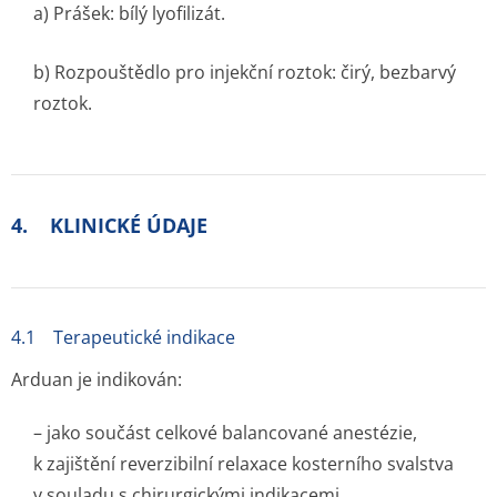
a) Prášek: bílý lyofilizát.
b) Rozpouštědlo pro injekční roztok: čirý, bezbarvý
roztok.
4. KLINICKÉ ÚDAJE
4.1 Terapeutické indikace
Arduan je indikován:
– jako součást celkové balancované anestézie,
k zajištění reverzibilní relaxace kosterního svalstva
v souladu s chirurgickými indikacemi,