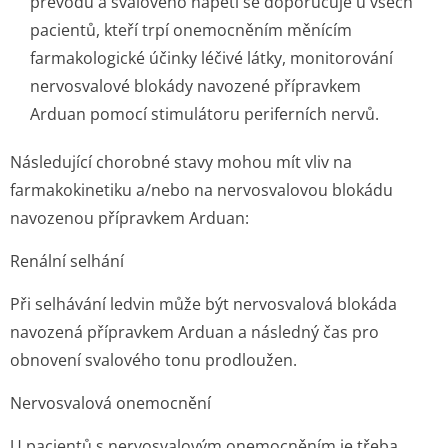
převodu a svalového napětí se doporučuje u všech
pacientů, kteří trpí onemocněním měnícím
farmakologické účinky léčivé látky, monitorování
nervosvalové blokády navozené přípravkem
Arduan pomocí stimulátoru periferních nervů.
Následující chorobné stavy mohou mít vliv na
farmakokinetiku a/nebo na nervosvalovou blokádu
navozenou přípravkem Arduan:
Renální selhání
Při selhávání ledvin může být nervosvalová blokáda
navozená přípravkem Arduan a následný čas pro
obnovení svalového tonu prodloužen.
Nervosvalová onemocnění
U pacientů s nervosvalovým onemocněním je třeba