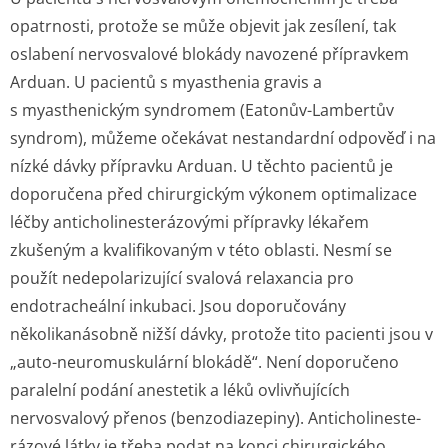
opatrnosti, protože se může objevit jak zesílení, tak
oslabení nervosvalové blokády navozené přípravkem
Arduan. U pacientů s myasthenia gravis a
s myasthenickým syndromem (Eatonův-Lambertův
syndrom), můžeme očekávat nestandardní odpověď i na
nízké dávky přípravku Arduan. U těchto pacientů je
doporučena před chirurgickým výkonem optimalizace
léčby anticholineste­rázovými přípravky lékařem
zkušeným a kvalifikovaným v této oblasti. Nesmí se
použít nedepolarizující svalová relaxancia pro
endotracheální inkubaci. Jsou doporučovány
několikanásobně nižší dávky, protože tito pacienti jsou v
„auto-neuromuskulární blokádě“. Není doporučeno
paralelní podání anestetik a léků ovlivňujících
nervosvalový přenos (benzodiazepiny). Anticholineste­
rázové látky je třeba podat na konci chirurgického