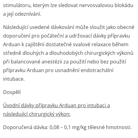
stimulátoru, kterým lze sledovat nervosvalovou blokádu
a její odeznívání.
Následující uvedené dávkování může sloužit jako obecné
doporučení pro počáteční a udržovací dávky přípravku
Arduan k zajištění dostatečné svalové relaxace během
středně dlouhých a dlouhodobých chirurgických výkonů
při balancované anestézii za použití nebo bez použití
přípravku Arduan pro usnadnění endotrachální
intubace.
Dospělí
Úvodní dávky přípravku Arduan pro intubaci a
následující chirurgický výkon:
Doporučená dávka: 0,08 – 0,1 mg/kg tělesné hmotnosti.