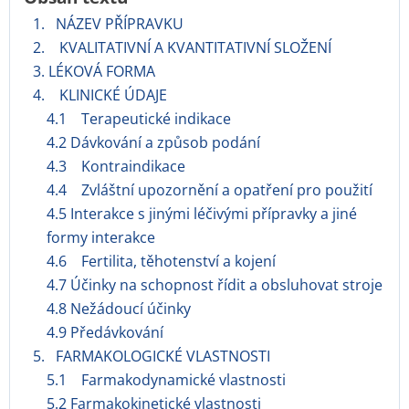
1. NÁZEV PŘÍPRAVKU
2. KVALITATIVNÍ A KVANTITATIVNÍ SLOŽENÍ
3. LÉKOVÁ FORMA
4. KLINICKÉ ÚDAJE
4.1 Terapeutické indikace
4.2 Dávkování a způsob podání
4.3 Kontraindikace
4.4 Zvláštní upozornění a opatření pro použití
4.5 Interakce s jinými léčivými přípravky a jiné
formy interakce
4.6 Fertilita, těhotenství a kojení
4.7 Účinky na schopnost řídit a obsluhovat stroje
4.8 Nežádoucí účinky
4.9 Předávkování
5. FARMAKOLOGICKÉ VLASTNOSTI
5.1 Farmakodynamické vlastnosti
5.2 Farmakokinetické vlastnosti