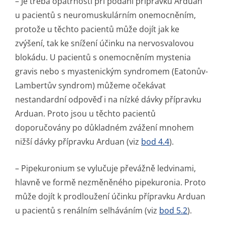
– Je třeba opatrnosti při podání přípravku Arduan
u pacientů s neuromuskulárním onemocněním,
protože u těchto pacientů může dojít jak ke
zvýšení, tak ke snížení účinku na nervosvalovou
blokádu. U pacientů s onemocněním mystenia
gravis nebo s myastenickým syndromem (Eatonův-
Lambertův syndrom) můžeme očekávat
nestandardní odpověď i na nízké dávky přípravku
Arduan. Proto jsou u těchto pacientů
doporučovány po důkladném zvážení mnohem
nižší dávky přípravku Arduan (viz
bod 4.4
).
– Pipekuronium se vylučuje převážně ledvinami,
hlavně ve formě nezměněného pipekuronia. Proto
může dojít k prodloužení účinku přípravku Arduan
u pacientů s renálním selháváním (viz
bod 5.2
).