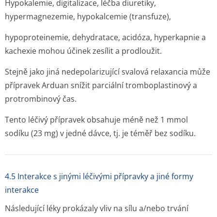
Hypokalemie, digitalizace, léčba diuretiky,
hypermagnezemie, hypokalcemie (transfuze),
hypoproteinemie, dehydratace, acidóza, hyperkapnie a
kachexie mohou účinek zesílit a prodloužit.
Stejně jako jiná nedepolarizující svalová relaxancia může
přípravek Arduan snížit parciální tromboplastinový a
protrombinový čas.
Tento léčivý přípravek obsahuje méně než 1 mmol
sodíku (23 mg) v jedné dávce, tj. je téměř bez sodíku.
4.5 Interakce s jinými léčivými přípravky a jiné formy
interakce
Následující léky prokázaly vliv na sílu a/nebo trvání