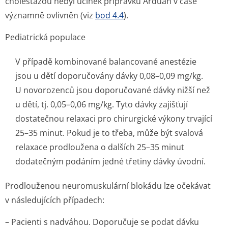
cholestázou nebyl účinek přípravku Arduan v čase
významně ovlivněn (viz
bod 4.4
).
Pediatrická populace
V případě kombinované balancované anestézie
jsou u dětí doporučovány dávky 0,08–0,09 mg/kg.
U novorozenců jsou doporučované dávky nižší než
u dětí, tj. 0,05–0,06 mg/kg. Tyto dávky zajišťují
dostatečnou relaxaci pro chirurgické výkony trvající
25–35 minut. Pokud je to třeba, může být svalová
relaxace prodloužena o dalších 25–35 minut
dodatečným podáním jedné třetiny dávky úvodní.
Prodlouženou neuromuskulární blokádu lze očekávat
v následujících případech:
– Pacienti s nadváhou. Doporučuje se podat dávku