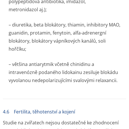
polypeptidová antibiotika, imidazol,
metronidazol aj.);
– diuretika, beta blokátory, thiamin, inhibitory MAO,
guanidin, protamin, fenytoin, alfa-adrenergní
blokátory, blokátory vápníkových kanálů, soli
hořčíku;
– většina antiarytmik včetně chinidinu a
intravenózně podaného lidokainu zesiluje blokádu
vyvolanou nedepolarizujícími svalovými relaxancii.
4.6 Fertilita, těhotenství a kojení
Studie na zvířatech nejsou dostatečné ke zhodnocení