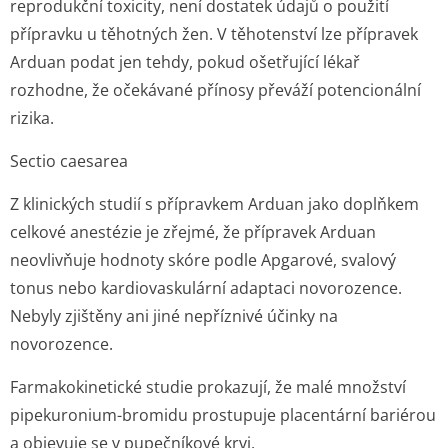
reprodukční toxicity, není dostatek údajů o použití
přípravku u těhotných žen. V těhotenství lze přípravek
Arduan podat jen tehdy, pokud ošetřující lékař
rozhodne, že očekávané přínosy převáží potencionální
rizika.
Sectio caesarea
Z klinických studií s přípravkem Arduan jako doplňkem
celkové anestézie je zřejmé, že přípravek Arduan
neovlivňuje hodnoty skóre podle Apgarové, svalový
tonus nebo kardiovaskulární adaptaci novorozence.
Nebyly zjištěny ani jiné nepříznivé účinky na
novorozence.
Farmakokinetické studie prokazují, že malé množství
pipekuronium-bromidu prostupuje placentární bariérou
a objevuje se v pupečníkové krvi.