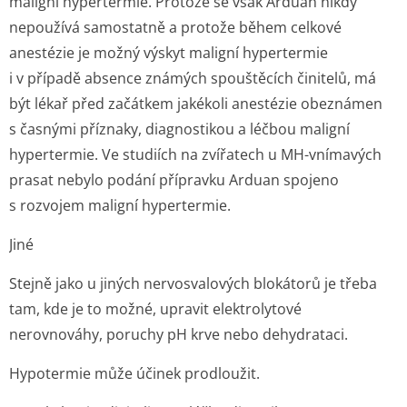
maligní hypertermie. Protože se však Arduan nikdy
nepoužívá samostatně a protože během celkové
anestézie je možný výskyt maligní hypertermie
i v případě absence známých spouštěcích činitelů, má
být lékař před začátkem jakékoli anestézie obeznámen
s časnými příznaky, diagnostikou a léčbou maligní
hypertermie. Ve studiích na zvířatech u MH-vnímavých
prasat nebylo podání přípravku Arduan spojeno
s rozvojem maligní hypertermie.
Jiné
Stejně jako u jiných nervosvalových blokátorů je třeba
tam, kde je to možné, upravit elektrolytové
nerovnováhy, poruchy pH krve nebo dehydrataci.
Hypotermie může účinek prodloužit.