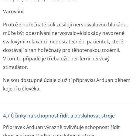
Varování
Protože hořečnaté soli zesilují nervosvalovou blokádu,
může být odeznívání nervosvalové blokády navozené
svalovými relaxancii nedostatečné u pacientek, které
dostávají síran hořečnatý pro těhotenskou toxémii.
V tomto případě je třeba užít periferní nervový
stimulátor.
Nejsou dostupné údaje o užití přípravku Arduan během
kojení u člověka.
4.7 Účinky na schopnost řídit a obsluhovat stroje
Přípravek Arduan výrazně ovlivňuje schopnost řídit
dopravní prostředky a obsluhovat stroje.