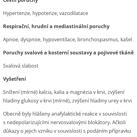
Cévní poruchy
Hypertenze, hypotenze, vazodilatace
Respirační, hrudní a mediastinální poruchy
Apnoe, dyspnoe, hypoventilace, bronchospasmus, kašel
Poruchy svalové a kosterní soustavy a pojivové tkáně
Svalová slabost
Vyšetření
Snížení (mírné) kalcia, kalia a magnézia v krvi, zvýšení
hladiny glukosy v krvi (mírné), zvýšení hladiny urey v krvi
Obecně byly hlášeny anafylaktické reakce v souvislosti
s nedepolarizu­jícími nervosvalovými blokátory. Ačkoli
důkazy o jejich vzniku v souvislosti s podáním přípravku