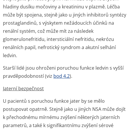
hladiny dusíku močoviny a kreatininu v plazmě. Léčba
může být spojena, stejně jako u jiných inhibitorů syntézy
prostaglandinů, s výskytem nežádoucích účinků na
renální systém, což může mít za následek
glomerulonefritidu, intersticiální nefritidu, nekrózu
renálních papil, nefrotický syndrom a akutní selhání
ledvin.
Starší lidé jsou ohroženi poruchou funkce ledvin s vyšší
pravděpodobností (viz
bod 4.2
).
Jaterní bezpečnost
U pacientů s poruchou funkce jater by se mělo
postupovat opatrně. Stejně jako u jiných NSA může dojít
k přechodnému mírnému zvýšení některých jaterních
parametrů, a také k signifikantnímu zvýšení sérové