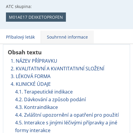
ATC skupina:
M01AE17 DEXKETOPROFEN
Příbalový leták
Souhrnné informace
Obsah textu
1. NÁZEV PŘÍPRAVKU
2. KVALITATIVNÍ A KVANTITATIVNÍ SLOŽENÍ
3. LÉKOVÁ FORMA
4. KLINICKÉ ÚDAJE
4.1. Terapeutické indikace
4.2. Dávkování a způsob podání
4.3. Kontraindikace
4.4. Zvláštní upozornění a opatření pro použití
4.5. Interakce s jinými léčivými přípravky a jiné
formy interakce