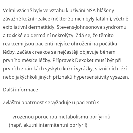
Velmi vzácně byly ve vztahu k užívání NSA hlášeny
závažné kožní reakce (některé z nich byly fatální), včetně
exfoliativní dermatitidy, Stevens-Johnsonova syndromu
a toxické epidermální nekrolýzy. Zdá se, že těmito
reakcemi jsou pacienti nejvíce ohroženi na počátku
léčby, začátek reakce se nejčastěji objevuje během
prvního měsíce léčby. Přípravek Dexoket musí být při
prvních známkách výskytu kožní vyrážky, slizničních lézí
nebo jakýchkoli jiných příznaků hypersensitivity vysazen.
Další informace
Zvláštní opatrnost se vyžaduje u pacientů s:
– vrozenou poruchou metabolismu porfyrinů
(např. akutní intermitentní porfyrií)