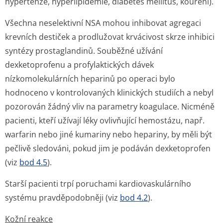
hypertenze, hyperlipidemie, diabetes mellitus, kouření).
Všechna neselektivní NSA mohou inhibovat agregaci
krevních destiček a prodlužovat krvácivost skrze inhibici
syntézy prostaglandinů. Souběžné užívání
dexketoprofenu a profylaktických dávek
nízkomolekulárních heparinů po operaci bylo
hodnoceno v kontrolovaných klinických studiích a nebyl
pozorován žádný vliv na parametry koagulace. Nicméně
pacienti, kteří užívají léky ovlivňující hemostázu, např.
warfarin nebo jiné kumariny nebo hepariny, by měli být
pečlivě sledováni, pokud jim je podáván dexketoprofen
(viz
bod 4.5
).
Starší pacienti trpí poruchami kardiovaskulárního
systému pravděpodobněji (viz
bod 4.2
).
Kožní reakce