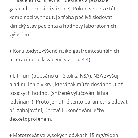
inhibice funkcí krevních destiček a poškození
gastroduodenální sliznice). Pokud se nelze této
kombinaci vyhnout, je třeba pečlivě sledovat
klinický stav pacienta a hodnoty laboratorních
vyšetření.
♦ Kortikoidy: zvýšené riziko gastrointesti­nálních
ulcerací nebo krvácení (viz
bod 4.4
).
♦ Lithium (popsáno u několika NSA): NSA zvyšují
hladinu lithia v krvi, která tak může dosáhnout až
toxických hodnot (snížené vylučování lithia
ledvinami). Proto je nutné tento parametr sledovat
při zahajování, úpravě i ukončování léčby
dexketoprofenem.
♦ Metotrexát ve vysokých dávkách 15 mg/týden