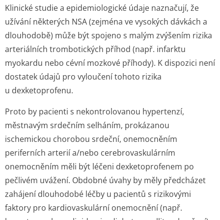
Klinické studie a epidemiologické údaje naznačují, že
užívání některých NSA (zejména ve vysokých dávkách a
dlouhodobě) může být spojeno s malým zvýšením rizika
arteriálních trombotických příhod (např. infarktu
myokardu nebo cévní mozkové příhody). K dispozici není
dostatek údajů pro vyloučení tohoto rizika
u dexketoprofenu.
Proto by pacienti s nekontrolovanou hypertenzí,
městnavým srdečním selháním, prokázanou
ischemickou chorobou srdeční, onemocněním
periferních arterií a/nebo cerebrovaskulárním
onemocněním měli být léčeni dexketoprofenem po
pečlivém uvážení. Obdobné úvahy by měly předcházet
zahájení dlouhodobé léčby u pacientů s rizikovými
faktory pro kardiovaskulární onemocnění (např.