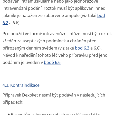
podáván intramuskulárně nebo jako jednorázové
intravenózní podání, roztok musí být aplikován ihned,
jakmile je natažen ze zabarvené ampule (viz také
bod
6.2
a 6.6).
Pro použití ve formě intravenózní infúze musí být roztok
zředěn za aseptických podmínek a chráněn před
přirozeným denním světlem (viz také
bod 6.3
a 6.6).
Návod k naředění tohoto léčivého přípravku před jeho
podáním je uveden v
bodě 6.6
.
4.3. Kontraindikace
Přípravek Dexoket nesmí být podáván v následujících
případech:
♦ Pacientům s hypersenzitivitou na léčivou látku,