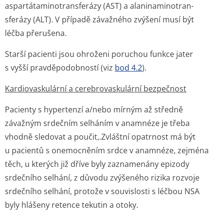
aspartátamino­transferázy (AST) a alaninaminotran­
sferázy (ALT). V případě závažného zvýšení musí být
léčba přerušena.
Starší pacienti jsou ohroženi poruchou funkce jater
s vyšší pravděpodobností (viz
bod 4.2
).
Kardiovaskulární a cerebrovaskulární bezpečnost
Pacienty s hypertenzí a/nebo mírným až středně
závažným srdečním selháním v anamnéze je třeba
vhodně sledovat a poučit,.Zvláštní opatrnost má být
u pacientů s onemocněním srdce v anamnéze, zejména
těch, u kterých již dříve byly zaznamenány epizody
srdečního selhání, z důvodu zvýšeného rizika rozvoje
srdečního selhání, protože v souvislosti s léčbou NSA
byly hlášeny retence tekutin a otoky.