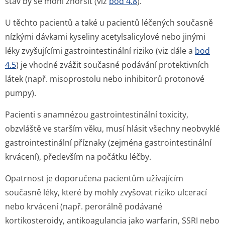
stav by se mohl zhoršit (viz
bod 4.8
).
U těchto pacientů a také u pacientů léčených současně
nízkými dávkami kyseliny acetylsalicylové nebo jinými
léky zvyšujícími gastrointestinální riziko (viz dále a
bod
4.5
) je vhodné zvážit současné podávání protektivních
látek (např. misoprostolu nebo inhibitorů protonové
pumpy).
Pacienti s anamnézou gastrointestinální toxicity,
obzvláště ve starším věku, musí hlásit všechny neobvyklé
gastrointestinální příznaky (zejména gastrointestinální
krvácení), především na počátku léčby.
Opatrnost je doporučena pacientům užívajícím
současně léky, které by mohly zvyšovat riziko ulcerací
nebo krvácení (např. perorálně podávané
kortikosteroidy, antikoagulancia jako warfarin, SSRI nebo