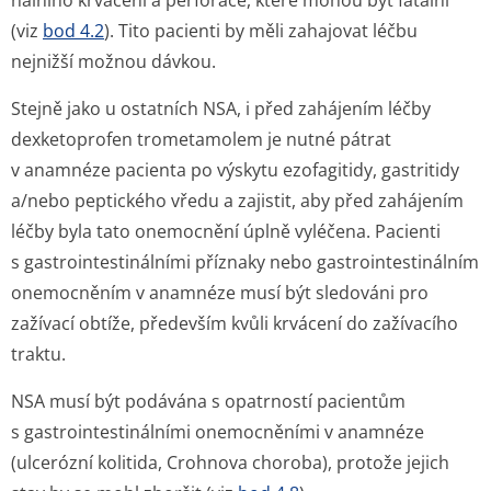
nálního krvácení a perforace, které mohou být fatální
(viz
bod 4.2
). Tito pacienti by měli zahajovat léčbu
nejnižší možnou dávkou.
Stejně jako u ostatních NSA, i před zahájením léčby
dexketoprofen trometamolem je nutné pátrat
v anamnéze pacienta po výskytu ezofagitidy, gastritidy
a/nebo peptického vředu a zajistit, aby před zahájením
léčby byla tato onemocnění úplně vyléčena. Pacienti
s gastrointes­tinálními příznaky nebo gastrointestinálním
onemocněním v anamnéze musí být sledováni pro
zažívací obtíže, především kvůli krvácení do zažívacího
traktu.
NSA musí být podávána s opatrností pacientům
s gastrointes­tinálními onemocněními v anamnéze
(ulcerózní kolitida, Crohnova choroba), protože jejich