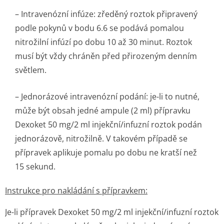
– Intravenózní infúze: zředěný roztok připravený
podle pokynů v bodu 6.6 se podává pomalou
nitrožilní infúzí po dobu 10 až 30 minut. Roztok
musí být vždy chráněn před přirozeným denním
světlem.
– Jednorázové intravenózní podání: je-li to nutné,
může být obsah jedné ampule (2 ml) přípravku
Dexoket 50 mg/2 ml injekční/infuzní roztok podán
jednorázově, nitrožilně. V takovém případě se
přípravek aplikuje pomalu po dobu ne kratší než
15 sekund.
Instrukce pro nakládání s přípravkem:
Je-li přípravek Dexoket 50 mg/2 ml injekční/infuzní roztok