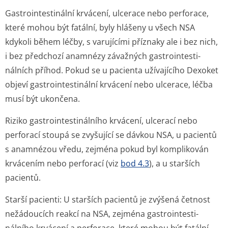
Gastrointestinální krvácení, ulcerace nebo perforace,
které mohou být fatální, byly hlášeny u všech NSA
kdykoli během léčby, s varujícími příznaky ale i bez nich,
i bez předchozí anamnézy závažných gastrointesti­
nálních příhod. Pokud se u pacienta užívajícího Dexoket
objeví gastrointestinální krvácení nebo ulcerace, léčba
musí být ukončena.
Riziko gastrointesti­nálního krvácení, ulcerací nebo
perforací stoupá se zvyšující se dávkou NSA, u pacientů
s anamnézou vředu, zejména pokud byl komplikován
krvácením nebo perforací (viz
bod 4.3
), a u starších
pacientů.
Starší pacienti: U starších pacientů je zvýšená četnost
nežádoucích reakcí na NSA, zejména gastrointesti­