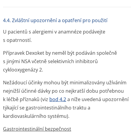
4.4. Zvláštní upozornění a opatření pro použití
U pacientů s alergiemi v anamnéze podávejte
s opatrností.
Přípravek Dexoket by neměl být podáván společně
s jinými NSA včetně selektivních inhibitorů
cyklooxygenázy 2.
Nežádoucí účinky mohou být minimalizovány užíváním
nejnižší účinné dávky po co nejkratší dobu potřebnou
k léčbě příznaků (viz
bod 4.2
a níže uvedená upozornění
týkající se gastrointesti­nálního traktu a
kardiovaskulárního systému).
Gastrointestinální bezpečnost