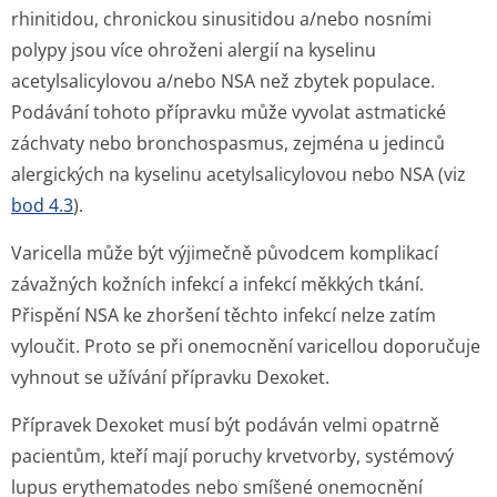
rhinitidou, chronickou sinusitidou a/nebo nosními
polypy jsou více ohroženi alergií na kyselinu
acetylsalicylovou a/nebo NSA než zbytek populace.
Podávání tohoto přípravku může vyvolat astmatické
záchvaty nebo bronchospasmus, zejména u jedinců
alergických na kyselinu acetylsalicylovou nebo NSA (viz
bod 4.3
).
Varicella může být výjimečně původcem komplikací
závažných kožních infekcí a infekcí měkkých tkání.
Přispění NSA ke zhoršení těchto infekcí nelze zatím
vyloučit. Proto se při onemocnění varicellou doporučuje
vyhnout se užívání přípravku Dexoket.
Přípravek Dexoket musí být podáván velmi opatrně
pacientům, kteří mají poruchy krvetvorby, systémový
lupus erythematodes nebo smíšené onemocnění