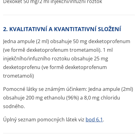
Dexoket 50 mg/2 ml injekční/infuzní roztok
2. KVALITATIVNÍ A KVANTITATIVNÍ SLOŽENÍ
Jedna ampule (2 ml) obsahuje 50 mg dexketoprofenum
(ve formě dexketoprofenum trometamoli). 1 ml
injekčního/in­fuzního roztoku obsahuje 25 mg
dexketoprofenu (ve formě dexketoprofenum
trometamoli)
Pomocné látky se známým účinkem: Jedna ampule (2ml)
obsahuje 200 mg ethanolu (96%) a 8,0 mg chloridu
sodného.
Úplný seznam pomocných látek viz
bod 6.1
.