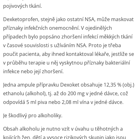
pojivových tkání.
Dexketoprofen, stejně jako ostatní NSA, může maskovat
příznaky infekčních onemocnění. V ojedinělých
případech bylo popsáno zhoršení infekcí měkkých tkání
v časové souvislosti s užíváním NSA. Proto je třeba
poučit pacienta, aby ihned kontaktoval lékaře, jestliže se
v průběhu terapie u něj vyskytnou příznaky bakteriální
infekce nebo její zhoršení.
Jedna ampule přípravku Dexoket obsahuje 12,35 % (obj.)
ethanolu (alkohol), tj. až do 200 mg v jedné dávce, což
odpovídá 5 ml piva nebo 2,08 ml vína v jedné dávce.
Je škodlivý pro alkoholiky.
Obsah alkoholu je nutno vzít v úvahu u těhotných a
kojících žen, dětí a vysoce rizikových skupin jako jsou