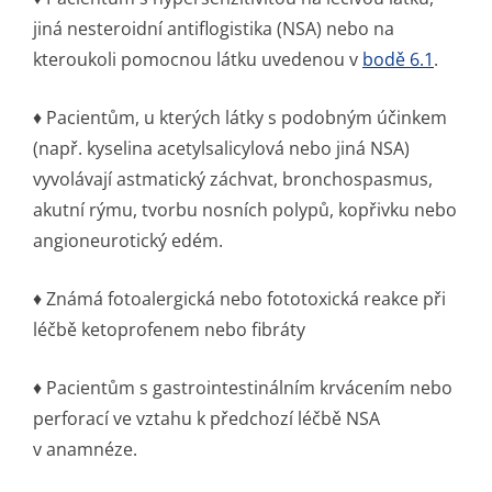
jiná nesteroidní antiflogistika (NSA) nebo na
kteroukoli pomocnou látku uvedenou v
bodě 6.1
.
♦ Pacientům, u kterých látky s podobným účinkem
(např. kyselina acetylsalicylová nebo jiná NSA)
vyvolávají astmatický záchvat, bronchospasmus,
akutní rýmu, tvorbu nosních polypů, kopřivku nebo
angioneurotic­ký edém.
♦ Známá fotoalergická nebo fototoxická reakce při
léčbě ketoprofenem nebo fibráty
♦ Pacientům s gastrointes­tinálním krvácením nebo
perforací ve vztahu k předchozí léčbě NSA
v anamnéze.