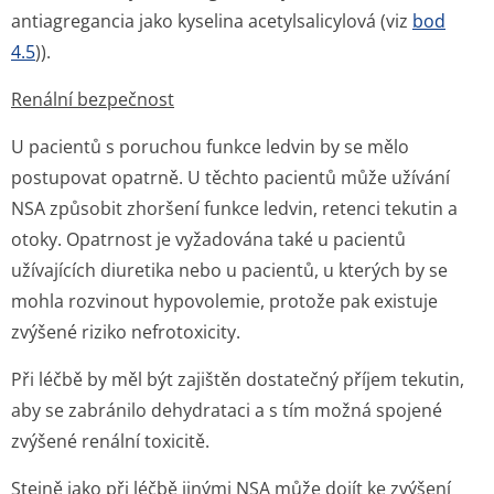
antiagregancia jako kyselina acetylsalicylová (viz
bod
4.5
)).
Renální bezpečnost
U pacientů s poruchou funkce ledvin by se mělo
postupovat opatrně. U těchto pacientů může užívání
NSA způsobit zhoršení funkce ledvin, retenci tekutin a
otoky. Opatrnost je vyžadována také u pacientů
užívajících diuretika nebo u pacientů, u kterých by se
mohla rozvinout hypovolemie, protože pak existuje
zvýšené riziko nefrotoxicity.
Při léčbě by měl být zajištěn dostatečný příjem tekutin,
aby se zabránilo dehydrataci a s tím možná spojené
zvýšené renální toxicitě.
Stejně jako při léčbě jinými NSA může dojít ke zvýšení