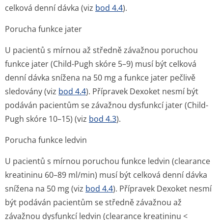
celková denní dávka (viz
bod 4.4
).
Porucha funkce jater
U pacientů s mírnou až středně závažnou poruchou
funkce jater (Child-Pugh skóre 5–9) musí být celková
denní dávka snížena na 50 mg a funkce jater pečlivě
sledovány (viz
bod 4.4
). Přípravek Dexoket nesmí být
podáván pacientům se závažnou dysfunkcí jater (Child-
Pugh skóre 10–15) (viz
bod 4.3
).
Porucha funkce ledvin
U pacientů s mírnou poruchou funkce ledvin (clearance
kreatininu 60–89 ml/min) musí být celková denní dávka
snížena na 50 mg (viz
bod 4.4
). Přípravek Dexoket nesmí
být podáván pacientům se středně závažnou až
závažnou dysfunkcí ledvin (clearance kreatininu <