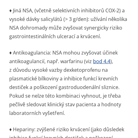
♦ Jiná NSA, (včetně selektivních inhibitorů COX-2) a
vysoké dávky salicylátů (> 3 g/den): užívání několika
NSA dohromady může zvyšovat synergicky riziko
gastrointesti­nálních ulcerací a krvácení.
♦ Antikoagulancia: NSA mohou zvyšovat účinek
antikoagulancií, např. warfarinu (viz
bod 4.4
),
z důvodu vysoké vazby dexketoprofenu na
plasmatické bílkoviny a inhibice funkcí krevních
destiček a poškození gastroduodenální sliznice.
Pokud se nelze této kombinaci vyhnout, je třeba
pečlivě sledovat klinický stav pacienta a hodnoty
laboratorních vyšetření.
♦ Hepariny: zvýšené riziko krvácení (jako důsledek