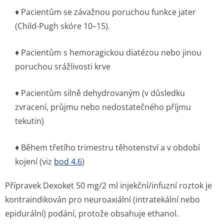
♦ Pacientům se závažnou poruchou funkce jater
(Child-Pugh skóre 10–15).
♦ Pacientům s hemoragickou diatézou nebo jinou
poruchou srážlivosti krve
♦ Pacientům silně dehydrovaným (v důsledku
zvracení, průjmu nebo nedostatečného příjmu
tekutin)
♦ Během třetího trimestru těhotenství a v období
kojení (viz
bod 4.6
)
Přípravek Dexoket 50 mg/2 ml injekční/infuzní roztok je
kontraindikován pro neuroaxiální (intratekální nebo
epidurální) podání, protože obsahuje ethanol.