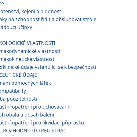
ce
hotenství, kojení a plodnost
inky na schopnost řídit a obsluhovat stroje
žádoucí účinky
KOLOGICKÉ VLASTNOSTI
rmakodynamické vlastnosti
rmakokinetické vlastnosti
edklinické údaje vztahující se k bezpečnosti
CEUTICKÉ ÚDAJE
eznam pomocných látek
ompatibility
ba použitelnosti
láštní opatření pro uchovávání
uh obalu a obsah balení
láštní opatření pro likvidaci přípravku
EL ROZHODNUTÍ O REGISTRACI