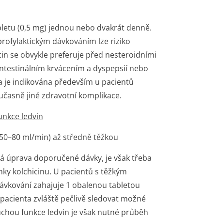
abletu (0,5 mg) jednou nebo dvakrát denně.
profylaktickým dávkováním lze riziko
icin se obvykle preferuje před nesteroidními
intestinálním krvácením a dyspepsií nebo
čba je indikována především u pacientů
oučasně jiné zdravotní komplikace.
unkce ledvin
 50–80 ml/min) až středně těžkou
ná úprava doporučené dávky, je však třeba
nky kolchicinu. U pacientů s těžkým
dávkování zahajuje 1 obalenou tabletou
u pacienta zvláště pečlivě sledovat možné
uchou funkce ledvin je však nutné průběh