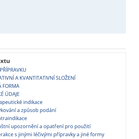
extu
 PŘÍPRAVKU
TATIVNÍ A KVANTITATIVNÍ SLOŽENÍ
Á FORMA
KÉ ÚDAJE
rapeutické indikace
vkování a způsob podání
ntraindikace
láštní upozornění a opatření pro použití
terakce s jinými léčivými přípravky a jiné formy