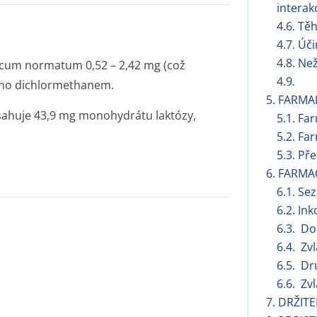
interak
4.6. Tě
4.7. Úč
4.8. Ne
iccum normatum 0,52 – 2,42 mg (což
4.9.
váno dichlormethanem.
5. FARMA
sahuje 43,9 mg monohydrátu laktózy,
5.1. Fa
5.2. Fa
5.3. Př
6. FARMA
6.1. S
6.2. Ink
6.3. Do
6.4. Zv
6.5. Dr
6.6. Zv
7. DRŽIT