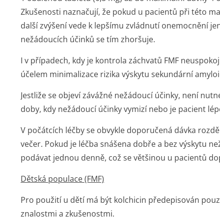
Zkušenosti naznačují, že pokud u pacientů při této ma
další zvýšení vede k lepšímu zvládnutí onemocnění jen
nežádoucích účinků se tím zhoršuje.
I v případech, kdy je kontrola záchvatů FMF neuspokoj
účelem minimalizace rizika výskytu sekundární amyloi
Jestliže se objeví závážné nežádoucí účinky, není nutné
doby, kdy nežádoucí účinky vymizí nebo je pacient lép
V počátcích léčby se obvykle doporučená dávka rozdělí 
večer. Pokud je léčba snášena dobře a bez výskytu n
podávat jednou denně, což se většinou u pacientů do
Dětská populace (FMF)
Pro použití u dětí má být kolchicin předepisován po
znalostmi a zkušenostmi.