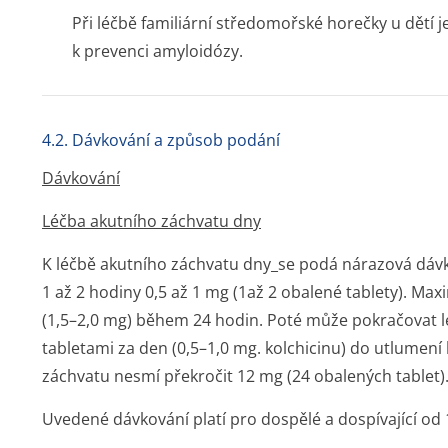
Při léčbě familiární středomořské horečky u dětí je
k prevenci amyloidózy.
4.2. Dávkování a způsob podání
Dávkování
Léčba akutního záchvatu dny
K léčbě akutního záchvatu dny_se podá nárazová dávk
1 až 2 hodiny 0,5 až 1 mg (1až 2 obalené tablety). Max
(1,5–2,0 mg) během 24 hodin. Poté může pokračovat 
tabletami za den (0,5–1,0 mg. kolchicinu) do utlumení
záchvatu nesmí překročit 12 mg (24 obalených tablet)
Uvedené dávkování platí pro dospělé a dospívající od 1