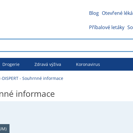
Blog
Otevřené léká
Příbalové letáky
So
Drogerie
Zdravá výživa
Koronavirus
DISPERT - Souhrnné informace
nné informace
UM)