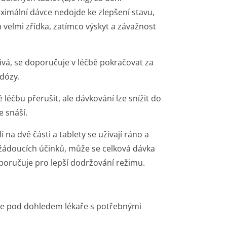
ximální dávce nedojde ke zlepšení stavu,
 velmi zřídka, zatímco výskyt a závažnost
ivá, se doporučuje v léčbě pokračovat za
dózy.
 léčbu přerušit, ale dávkování lze snížit do
e snáší.
na dvě části a tablety se užívají ráno a
ežádoucích účinků, může se celková dávka
poručuje pro lepší dodržování režimu.
uze pod dohledem lékaře s potřebnými