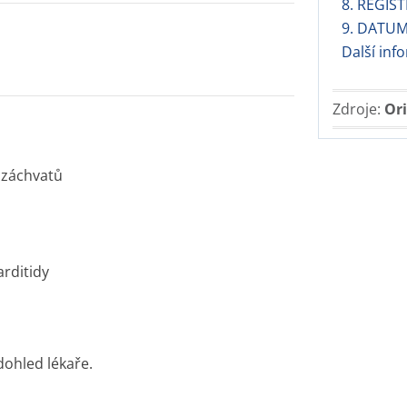
8. REGIS
9. DATUM
Další in
Zdroje:
Ori
 záchvatů
arditidy
dohled lékaře.