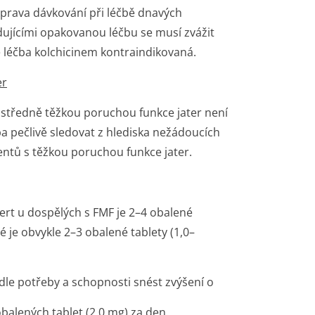
úprava dávkování při léčbě dnavých
dujícími opakovanou léčbu se musí zvážit
e léčba kolchicinem kontraindikovaná.
er
 středně těžkou poruchou funkce jater není
a pečlivě sledovat z hlediska nežádoucích
ientů s těžkou poruchou funkce jater.
rt u dospělých s FMF je 2–4 obalené
 je obvykle 2–3 obalené tablety (1,0–
dle potřeby a schopnosti snést zvýšení o
balených tablet (2,0 mg) za den.