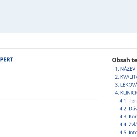
SPERT
Obsah t
1. NÁZEV
2. KVALI
3. LÉKOV
4. KLINIC
4.1. Te
4.2. Dá
4.3. Ko
4.4. Zv
4.5. In