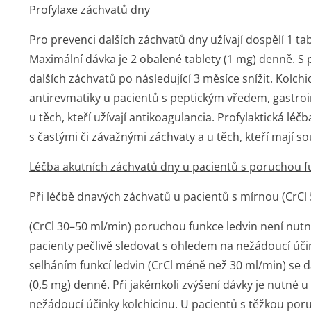
Profylaxe záchvatů dny
Pro prevenci dalších záchvatů dny užívají dospělí 1 t
Maximální dávka je 2 obalené tablety (1 mg) denně. S 
dalších záchvatů po následující 3 měsíce snížit. Kolch
antirevmatiky u pacientů s peptickým vředem, gastro
u těch, kteří užívají antikoagulancia. Profylaktická lé
s častými či závažnými záchvaty a u těch, kteří mají s
Léčba akutních záchvatů dny u pacientů s poruchou f
Při léčbě dnavých záchvatů u pacientů s mírnou (CrCl
(CrCl 30–50 ml/min) poruchou funkce ledvin není nut
pacienty pečlivě sledovat s ohledem na nežádoucí úči
selháním funkcí ledvin (CrCl méně než 30 ml/min) se 
(0,5 mg) denně. Při jakémkoli zvýšení dávky je nutné 
nežádoucí účinky kolchicinu. U pacientů s těžkou por