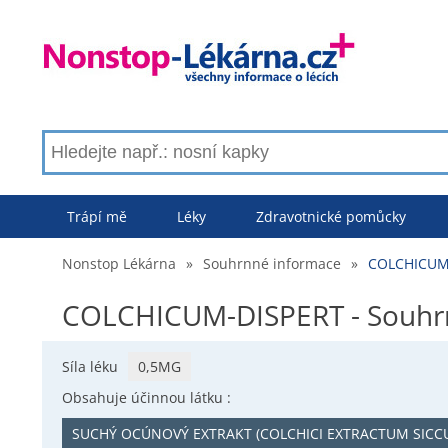
Trápí mě
Léky
Zdravotnické pomůcky
Nonstop Lékárna
»
Souhrnné informace
»
COLCHICUM-
COLCHICUM-DISPERT - Souhr
Síla léku
0,5MG
Obsahuje účinnou látku :
SUCHÝ OCÚNOVÝ EXTRAKT (COLCHICI EXTRACTUM SICC