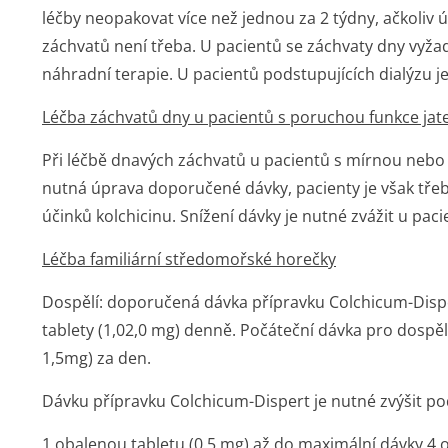
léčby neopakovat více než jednou za 2 týdny, ačkoliv 
záchvatů není třeba. U pacientů se záchvaty dny vyža
náhradní terapie. U pacientů podstupujících dialýzu j
Léčba záchvatů dny u pacientů s poruchou funkce jat
Při léčbě dnavých záchvatů u pacientů s mírnou nebo
nutná úprava doporučené dávky, pacienty je však třeb
účinků kolchicinu. Snížení dávky je nutné zvážit u pac
Léčba familiární středomořské horečky
Dospělí: doporučená dávka přípravku Colchicum-Dispe
tablety (1,02,0 mg) denně. Počáteční dávka pro dospělé
1,5mg) za den.
Dávku přípravku Colchicum-Dispert je nutné zvýšit po
1 obalenou tabletu (0,5 mg) až do maximální dávky 4 o