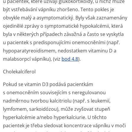
u pacientek, které užívají glukokortikoidy, u nichž může
být vstřebávání vápníku zhoršeno. Tento pokles je
obvykle malý a asymptomatický. Byly však zaznamenány
ojedinělé zprávy o symptomatické hypokalcémii, která
byla v některých případech závažná a často se vyskytla
u pacientek s predisponujícími onemocněními (např.
hypoparatyreo­idismem, nedostatkem vitaminu D a
malabsorpcí vápníku), (viz
bod 4.8
).
Cholekalciferol
Pokud se vitamin D3 podává pacientkám
s onemocněním souvisejícím s neregulovanou
nadměrnou tvorbou kalcitriolu (např. s leukemií,
lymfomem, sarkoidózou), může zvyšovat stupeň
hyperkalcémie a/nebo hyperkalciurie. U těchto
pacientek je třeba sledovat koncentrace vápníku v moči