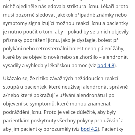
nichž ojediněle následovala striktura jícnu. Lékaři proto
musí pozorně sledovat jakékoli případné známky nebo
symptomy signalizující možnou reakci jícnu a pacientky
je nutno poučit o tom, aby – pokud by se u nich objevily
příznaky podrážení jícnu, jako je dysfagie, bolest při
polykání nebo retrosternální bolest nebo pálení žáhy,
které by se objevilo nově nebo se zhoršilo – alendronát
vysadily a vyhledaly lékařskou pomoc (viz
bod 4.8
).
Ukázalo se, že riziko závažných nežádoucích reakcí
stoupá u pacientek, které neužívají alendronát správně
a/nebo které pokračují v užívání alendronátu i po
objevení se symptomů, které mohou znamenat
podráždění jícnu. Proto je velice důležité, aby byly
pacientkám poskytnuty všechny pokyny pro užívání a
aby jim pacientky porozuměly (viz
bod 4.2
). Pacientky