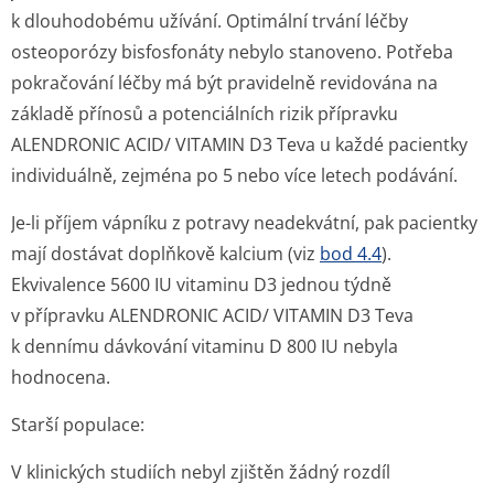
k dlouhodobému užívání. Optimální trvání léčby
osteoporózy bisfosfonáty nebylo stanoveno. Potřeba
pokračování léčby má být pravidelně revidována na
základě přínosů a potenciálních rizik přípravku
ALENDRONIC ACID/ VITAMIN D3 Teva u každé pacientky
individuálně, zejména po 5 nebo více letech podávání.
Je-li příjem vápníku z potravy neadekvátní, pak pacientky
mají dostávat doplňkově kalcium (viz
bod 4.4
).
Ekvivalence 5600 IU vitaminu D3 jednou týdně
v přípravku ALENDRONIC ACID/ VITAMIN D3 Teva
k dennímu dávkování vitaminu D 800 IU nebyla
hodnocena.
Starší populace:
V klinických studiích nebyl zjištěn žádný rozdíl