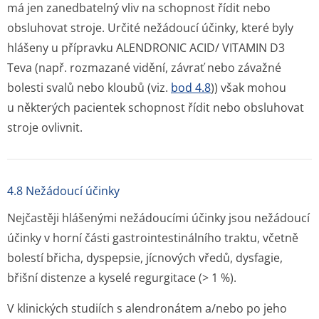
má jen zanedbatelný vliv na schopnost řídit nebo
obsluhovat stroje. Určité nežádoucí účinky, které byly
hlášeny u přípravku ALENDRONIC ACID/ VITAMIN D3
Teva (např. rozmazané vidění, závrať nebo závažné
bolesti svalů nebo kloubů (viz.
bod 4.8
)) však mohou
u některých pacientek schopnost řídit nebo obsluhovat
stroje ovlivnit.
4.8 Nežádoucí účinky
Nejčastěji hlášenými nežádoucími účinky jsou nežádoucí
účinky v horní části gastrointesti­nálního traktu, včetně
bolestí břicha, dyspepsie, jícnových vředů, dysfagie,
břišní distenze a kyselé regurgitace (> 1 %).
V klinických studiích s alendronátem a/nebo po jeho