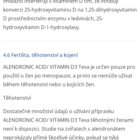
imidazol interferují s vitaminem D tím, že inhibují
konverzi 25-hydroxyvitaminu D na 1,25-dihydroxyvitamin
D prostřednictvím enzymu v ledvinách, 25-
hydroxyvitamin D-1-hydroxylasy.
4.6 Fertilita, těhotenství a kojení
ALENDRONIC ACID/ VITAMIN D3 Teva je určen pouze pro
použití u žen po menopauze, a proto se nemůže užívat
během těhotenství nebo u kojících žen.
Těhotenství
Dostatečné množství údajů o užívání přípravku
ALENDRONIC ACID/ VITAMIN D3 Teva těhotnými ženami
není k dispozici. Studie na zvířatech s alendronátem
neprokázaly přímé škodlivé účinky, pokud se týká