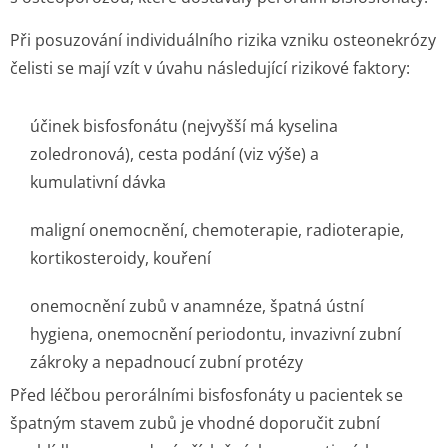
Při posuzování individuálního rizika vzniku osteonekrózy
čelisti se mají vzít v úvahu následující rizikové faktory:
účinek bisfosfonátu (nejvyšší má kyselina
zoledronová), cesta podání (viz výše) a
kumulativní dávka
maligní onemocnění, chemoterapie, radioterapie,
kortikosteroidy, kouření
onemocnění zubů v anamnéze, špatná ústní
hygiena, onemocnění periodontu, invazivní zubní
zákroky a nepadnoucí zubní protézy
Před léčbou perorálními bisfosfonáty u pacientek se
špatným stavem zubů je vhodné doporučit zubní