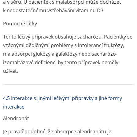
a v séru. U pacientek s malabsorpcí může docházet
k nedostatečnému vstřebávání vitaminu D3.
Pomocné látky
Tento léčivý přípravek obsahuje sacharózu. Pacientky se
vzácnými dědičnými problémy s intolerancí fruktózy,
malabsorpcí glukózy a galaktózy nebo sacharózo-
izomaltázové deficienci by tento přípravek neměly
užívat.
4.5 Interakce s jinými léčivými přípravky a jiné formy
interakce
Alendronát
Je pravděpodobné, že absorpce alendronátu je