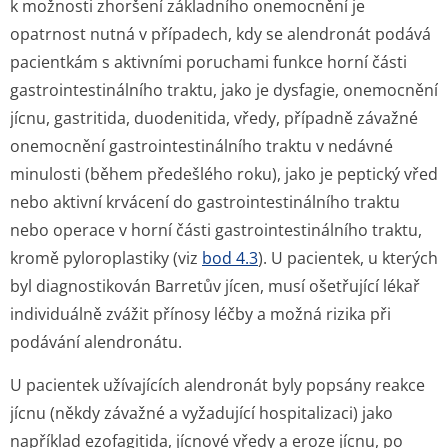
k možnosti zhoršení základního onemocnění je
opatrnost nutná v případech, kdy se alendronát podává
pacientkám s aktivními poruchami funkce horní části
gastrointesti­nálního traktu, jako je dysfagie, onemocnění
jícnu, gastritida, duodenitida, vředy, případně závažné
onemocnění gastrointesti­nálního traktu v nedávné
minulosti (během předešlého roku), jako je peptický vřed
nebo aktivní krvácení do gastrointesti­nálního traktu
nebo operace v horní části gastrointesti­nálního traktu,
kromě pyloroplastiky (viz
bod 4.3
). U pacientek, u kterých
byl diagnostikován Barretův jícen, musí ošetřující lékař
individuálně zvážit přínosy léčby a možná rizika při
podávání alendronátu.
U pacientek užívajících alendronát byly popsány reakce
jícnu (někdy závažné a vyžadující hospitalizaci) jako
například ezofagitida, jícnové vředy a eroze jícnu, po