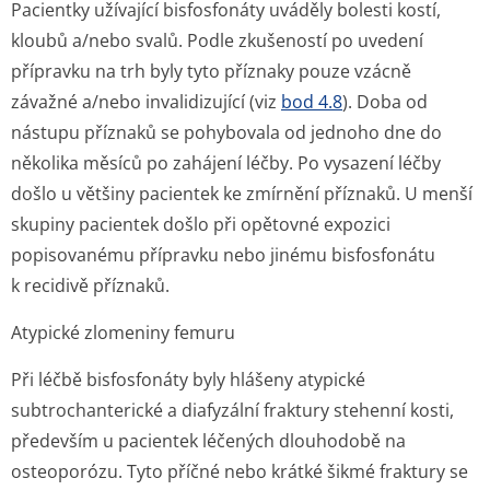
Pacientky užívající bisfosfonáty uváděly bolesti kostí,
kloubů a/nebo svalů. Podle zkušeností po uvedení
přípravku na trh byly tyto příznaky pouze vzácně
závažné a/nebo invalidizující (viz
bod 4.8
). Doba od
nástupu příznaků se pohybovala od jednoho dne do
několika měsíců po zahájení léčby. Po vysazení léčby
došlo u většiny pacientek ke zmírnění příznaků. U menší
skupiny pacientek došlo při opětovné expozici
popisovanému přípravku nebo jinému bisfosfonátu
k recidivě příznaků.
Atypické zlomeniny femuru
Při léčbě bisfosfonáty byly hlášeny atypické
subtrochanterické a diafyzální fraktury stehenní kosti,
především u pacientek léčených dlouhodobě na
osteoporózu. Tyto příčné nebo krátké šikmé fraktury se