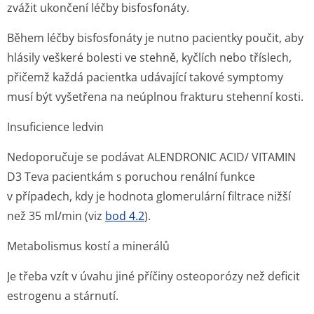
zvážit ukončení léčby bisfosfonáty.
Během léčby bisfosfonáty je nutno pacientky poučit, aby
hlásily veškeré bolesti ve stehně, kyčlích nebo tříslech,
přičemž každá pacientka udávající takové symptomy
musí být vyšetřena na neúplnou frakturu stehenní kosti.
Insuficience ledvin
Nedoporučuje se podávat ALENDRONIC ACID/ VITAMIN
D3 Teva pacientkám s poruchou renální funkce
v případech, kdy je hodnota glomerulární filtrace nižší
než 35 ml/min (viz
bod 4.2
).
Metabolismus kostí a minerálů
Je třeba vzít v úvahu jiné příčiny osteoporózy než deficit
estrogenu a stárnutí.