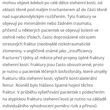
mohou objevit kdekoli po celé délce stehenní kosti, od
oblasti těsně pod malým trochanterem až do části těsně
nad suprakondylickým rozšířením. Tyto fraktury se
objevují po minimálním nebo žádném traumatu,
přičemž u některých pacientek se objevují bolesti ve
stehně nebo tříslech, často doprovázené obrazem
stresových fraktur (neobvyklé nízkotraumatické
zlomeniny, v angličtině známé jako „insufficiency
fractures“) týdny až měsíce před projevy úplné fraktury
stehenní kosti. Fraktury jsou často oboustranné; proto
je nutno u pacientek léčených bisfosfonáty, které utrpěly
frakturu těla stehenní kosti, vyšetřit kontralaterální
femur. Rovněž bylo hlášeno špatné hojení těchto
fraktur. V průběhu vyšetřování pacientek s podezřením
na atypickou frakturu stehenní kosti je nutno na základě
individuálního vyhodnocení poměru rizik a přínosů