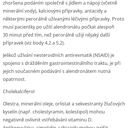
zhoršena podáním společně s jídlem a nápoji (včetně
minerální vody), kalciovými přípravky, antacidy a
některými perorálně užívanými léčivými přípravky. Proto
musí pacientky po užití alendronátu počkat alespoň
30 minut před tím, než perorálně užijí nějaký další
přípravek (viz body 4.2 a 5.2).
Jelikož užívání nesteroidních antirevmatik (NSAID) je
spojeno s drážděním gastrointesti­nálního traktu, je při
jejich současném podávání s alendronátem nutná
opatrnost.
Cholekalciferol
Olestra, minerální oleje, orlistat a sekvestranty žlučových
kyselin (např. cholestyramin, kolestipol) mohou
negativně ovlivnit vstřebávání vitaminu D.
Antikonvulziva, cimetidin a thiazidy mohou zvýšit