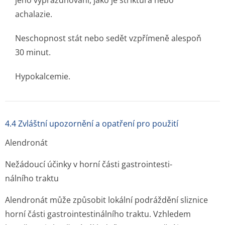
jeho vyprazdňování, jako je striktura nebo
achalazie.
Neschopnost stát nebo sedět vzpřímeně alespoň
30 minut.
Hypokalcemie.
4.4 Zvláštní upozornění a opatření pro použití
Alendronát
Nežádoucí účinky v horní části gastrointesti­
nálního traktu
Alendronát může způsobit lokální podráždění sliznice
horní části gastrointesti­nálního traktu. Vzhledem