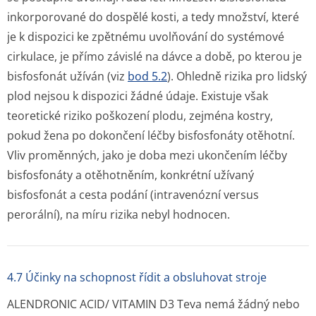
inkorporované do dospělé kosti, a tedy množství, které
je k dispozici ke zpětnému uvolňování do systémové
cirkulace, je přímo závislé na dávce a době, po kterou je
bisfosfonát užíván (viz
bod 5.2
). Ohledně rizika pro lidský
plod nejsou k dispozici žádné údaje. Existuje však
teoretické riziko poškození plodu, zejména kostry,
pokud žena po dokončení léčby bisfosfonáty otěhotní.
Vliv proměnných, jako je doba mezi ukončením léčby
bisfosfonáty a otěhotněním, konkrétní užívaný
bisfosfonát a cesta podání (intravenózní versus
perorální), na míru rizika nebyl hodnocen.
4.7 Účinky na schopnost řídit a obsluhovat stroje
ALENDRONIC ACID/ VITAMIN D3 Teva nemá žádný nebo