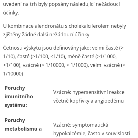
uvedení na trh byly popsány následující nežádoucí
účinky.
U kombinace alendronátu s cholekalciferolem nebyly
zjištěny žádné další nežádoucí účinky.
Četnosti výskytu jsou definovány jako: velmi časté (>
1/10), časté (>1/100, <1/10), méně časté (>1/1000,
<1/100), vzácné (> 1/10000, < 1/1000), velmi vzácné (<
1/10000)
Poruchy
Vzácné:
hypersensitivní reakce
imunitního
včetně kopřivky a angioedému
systému:
Poruchy
Vzácné:
symptomatická
metabolismu a
hypokalcémie, často v souvislosti