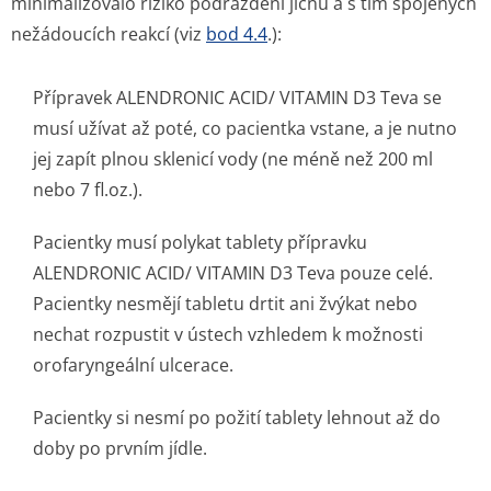
minimalizovalo riziko podráždění jícnu a s tím spojených
nežádoucích reakcí (viz
bod 4.4
.):
Přípravek ALENDRONIC ACID/ VITAMIN D3 Teva se
musí užívat až poté, co pacientka vstane, a je nutno
jej zapít plnou sklenicí vody (ne méně než 200 ml
nebo 7 fl.oz.).
Pacientky musí polykat tablety přípravku
ALENDRONIC ACID/ VITAMIN D3 Teva pouze celé.
Pacientky nesmějí tabletu drtit ani žvýkat nebo
nechat rozpustit v ústech vzhledem k možnosti
orofaryngeální ulcerace.
Pacientky si nesmí po požití tablety lehnout až do
doby po prvním jídle.