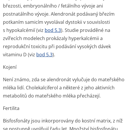
březosti, embryonálního / fetálního vývoje ani
postnatálního vývoje. Alendronát podávaný březím
potkaním samicím vyvolával dystokii v souvislosti
s hypokalcémií (viz
bod 5.3
). Studie prováděné na
zvířecích modelech prokázaly hyperkalcémii a
reprodukční toxicitu při podávání vysokých dávek
vitaminu D (viz
bod 5.3
).
Kojení
Není známo, zda se alendronát vylučuje do mateřského
mléka lidí. Cholekalciferol a některé z jeho aktivních
metabolitů do mateřského mléka přecházejí.
Fertilita
Bisfosfonáty jsou inkorporovány do kostní matrix, z níž
se postupně uvolňují řadu let. Množství bisfosfonátu