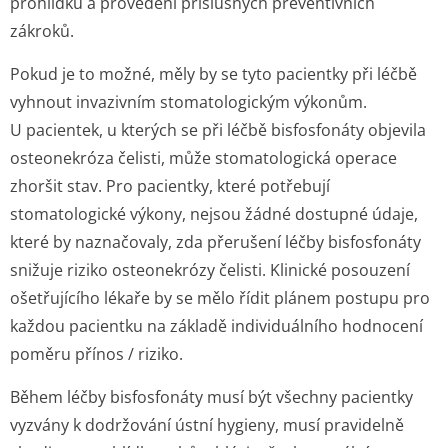
prohlídku a provedení příslušných preventivních
zákroků.
Pokud je to možné, měly by se tyto pacientky při léčbě
vyhnout invazivním stomatologickým výkonům.
U pacientek, u kterých se při léčbě bisfosfonáty objevila
osteonekróza čelisti, může stomatologická operace
zhoršit stav. Pro pacientky, které potřebují
stomatologické výkony, nejsou žádné dostupné údaje,
které by naznačovaly, zda přerušení léčby bisfosfonáty
snižuje riziko osteonekrózy čelisti. Klinické posouzení
ošetřujícího lékaře by se mělo řídit plánem postupu pro
každou pacientku na základě individuálního hodnocení
poměru přínos / riziko.
Během léčby bisfosfonáty musí být všechny pacientky
vyzvány k dodržování ústní hygieny, musí pravidelně