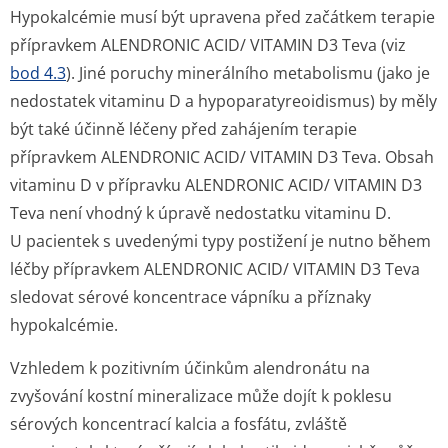
Hypokalcémie musí být upravena před začátkem terapie
přípravkem ALENDRONIC ACID/ VITAMIN D3 Teva (viz
bod 4.3
). Jiné poruchy minerálního metabolismu (jako je
nedostatek vitaminu D a hypoparatyreo­idismus) by měly
být také účinně léčeny před zahájením terapie
přípravkem ALENDRONIC ACID/ VITAMIN D3 Teva. Obsah
vitaminu D v přípravku ALENDRONIC ACID/ VITAMIN D3
Teva není vhodný k úpravě nedostatku vitaminu D.
U pacientek s uvedenými typy postižení je nutno během
léčby přípravkem ALENDRONIC ACID/ VITAMIN D3 Teva
sledovat sérové koncentrace vápníku a příznaky
hypokalcémie.
Vzhledem k pozitivním účinkům alendronátu na
zvyšování kostní mineralizace může dojít k poklesu
sérových koncentrací kalcia a fosfátu, zvláště