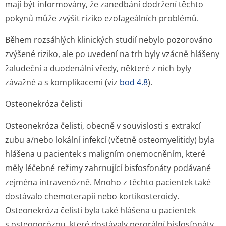
mají být informovány, že zanedbání dodržení těchto
pokynů může zvýšit riziko ezofageálních problémů.
Během rozsáhlých klinických studií nebylo pozorováno
zvýšené riziko, ale po uvedení na trh byly vzácně hlášeny
žaludeční a duodenální vředy, některé z nich byly
závažné a s komplikacemi (viz
bod 4.8
).
Osteonekróza čelisti
Osteonekróza čelisti, obecně v souvislosti s extrakcí
zubu a/nebo lokální infekcí (včetně osteomyelitidy) byla
hlášena u pacientek s maligním onemocněním, které
měly léčebné režimy zahrnující bisfosfonáty podávané
zejména intravenózně. Mnoho z těchto pacientek také
dostávalo chemoterapii nebo kortikosteroidy.
Osteonekróza čelisti byla také hlášena u pacientek
s osteoporózou, které dostávaly perorální bisfosfonáty.