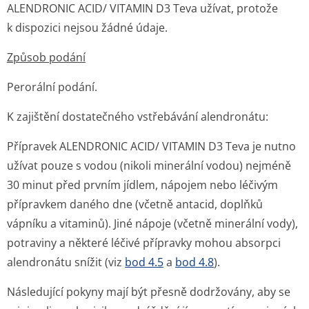
ALENDRONIC ACID/ VITAMIN D3 Teva užívat, protože
k dispozici nejsou žádné údaje.
Způsob podání
Perorální podání.
K zajištění dostatečného vstřebávání alendronátu:
Přípravek ALENDRONIC ACID/ VITAMIN D3 Teva je nutno
užívat pouze s vodou (nikoli minerální vodou) nejméně
30 minut před prvním jídlem, nápojem nebo léčivým
přípravkem daného dne (včetně antacid, doplňků
vápníku a vitaminů). Jiné nápoje (včetně minerální vody),
potraviny a některé léčivé přípravky mohou absorpci
alendronátu snížit (viz
bod 4.5
a
bod 4.8
).
Následující pokyny mají být přesně dodržovány, aby se