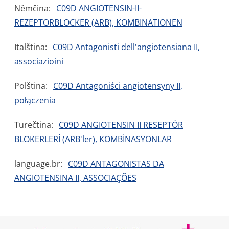
Němčina:
C09D ANGIOTENSIN-II-
REZEPTORBLOCKER (ARB), KOMBINATIONEN
Italština:
C09D Antagonisti dell'angiotensiana II,
associazioini
Polština:
C09D Antagoniści angiotensyny II,
połączenia
Turečtina:
C09D ANGIOTENSIN II RESEPTÖR
BLOKERLERİ (ARB'ler), KOMBİNASYONLAR
language.br:
C09D ANTAGONISTAS DA
ANGIOTENSINA II, ASSOCIAÇÕES