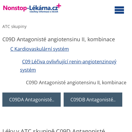
ATC skupiny
C09D Antagonisté angiotensinu II, kombinace
C Kardiovaskulární systém
C09 Léčiva ovlivňující renin-angiotenzinový
systém
C09D Antagonisté angiotensinu II, kombinace
C09DA Antagonisté..
C09DB Antagonisté..
Léky v ATC skupině C09D Antagonisté