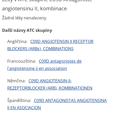
angiotensinu II, kombinace
Žádné léky nenalezeny.
Další názvy ATC skupiny
Angličtina:
C09D ANGIOTENSIN II RECEPTOR
BLOCKERS (ARBs), COMBINATIONS
Francouzština:
C09D antagonistes de
l'angiotensine ii en association
Němčina:
C09D ANGIOTENSIN-II-
REZEPTORBLOCKER (ARB), KOMBINATIONEN
Španělština:
C09D ANTAGONISTAS ANGIOTENSINA
II EN ASOCIACION