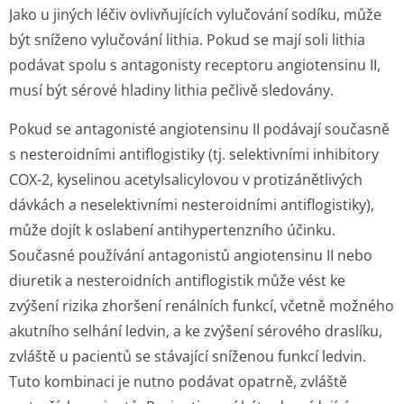
Jako u jiných léčiv ovlivňujících vylučování sodíku, může
být sníženo vylučování lithia. Pokud se mají soli lithia
podávat spolu s antagonisty receptoru angiotensinu II,
musí být sérové hladiny lithia pečlivě sledovány.
Pokud se antagonisté angiotensinu II podávají současně
s nesteroidními antiflogistiky (tj. selektivními inhibitory
COX-2, kyselinou acetylsalicylovou v protizánětlivých
dávkách a neselektivními nesteroidními antiflogistiky),
může dojít k oslabení antihypertenzního účinku.
Současné používání antagonistů angiotensinu II nebo
diuretik a nesteroidních antiflogistik může vést ke
zvýšení rizika zhoršení renálních funkcí, včetně možného
akutního selhání ledvin, a ke zvýšení sérového draslíku,
zvláště u pacientů se stávající sníženou funkcí ledvin.
Tuto kombinaci je nutno podávat opatrně, zvláště