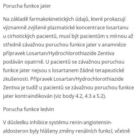
Porucha funkce jater
Na základě farmakokinetických údajů, které prokazují
významně zvýšené plazmatické koncentrace losartanu
u cirhotických pacientů, musí být pacientům s mírnou až
středně závažnou poruchou funkce jater v anamnéze
přípravek Losartan/Hydrochlo­rothiazide Zentiva
podáván opatrně. U pacientů se závažnou poruchou
funkce jater nejsou s losartanem žádné terapeutické
zkušenosti. Přípravek Losartan/Hydrochlo­rothiazide
Zentiva je tudíž u pacientů se závažnou poruchou funkce
jater kontraindikován (viz body 4.2, 4.3 a 5.2).
Porucha funkce ledvin
V důsledku inhibice systému renin-angiotensin-
aldosteron byly hlášeny změny renálních funkcí, včetně