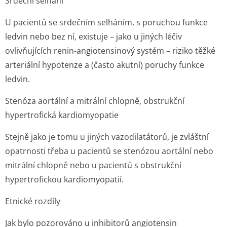
Srdeční selhání
U pacientů se srdečním selháním, s poruchou funkce
ledvin nebo bez ní, existuje – jako u jiných léčiv
ovlivňujících renin-angiotensinový systém – riziko těžké
arteriální hypotenze a (často akutní) poruchy funkce
ledvin.
Stenóza aortální a mitrální chlopně, obstrukční
hypertrofická kardiomyopatie
Stejně jako je tomu u jiných vazodilatátorů, je zvláštní
opatrnosti třeba u pacientů se stenózou aortální nebo
mitrální chlopně nebo u pacientů s obstrukční
hypertrofickou kardiomyopatií.
Etnické rozdíly
Jak bylo pozorováno u inhibitorů angiotensin