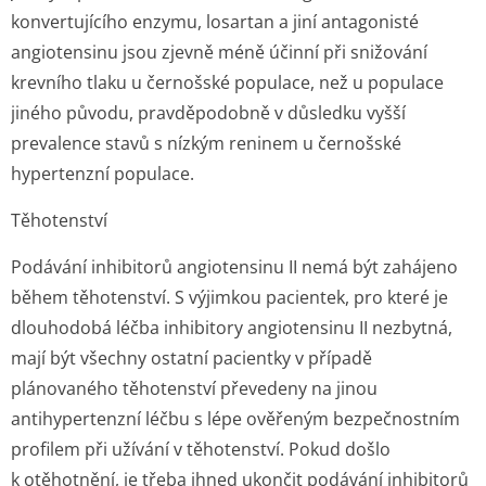
konvertujícího enzymu, losartan a jiní antagonisté
angiotensinu jsou zjevně méně účinní při snižování
krevního tlaku u černošské populace, než u populace
jiného původu, pravděpodobně v důsledku vyšší
prevalence stavů s nízkým reninem u černošské
hypertenzní populace.
Těhotenství
Podávání inhibitorů angiotensinu II nemá být zahájeno
během těhotenství. S výjimkou pacientek, pro které je
dlouhodobá léčba inhibitory angiotensinu II nezbytná,
mají být všechny ostatní pacientky v případě
plánovaného těhotenství převedeny na jinou
antihypertenzní léčbu s lépe ověřeným bezpečnostním
profilem při užívání v těhotenství. Pokud došlo
k otěhotnění, je třeba ihned ukončit podávání inhibitorů