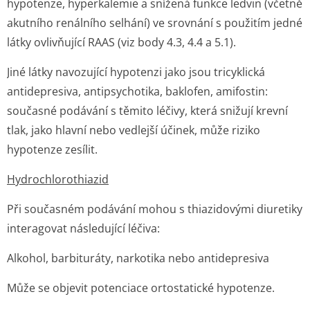
hypotenze, hyperkalemie a snížená funkce ledvin (včetně
akutního renálního selhání) ve srovnání s použitím jedné
látky ovlivňující RAAS (viz body 4.3, 4.4 a 5.1).
Jiné látky navozující hypotenzi jako jsou tricyklická
antidepresiva, antipsychotika, baklofen, amifostin:
současné podávání s těmito léčivy, která snižují krevní
tlak, jako hlavní nebo vedlejší účinek, může riziko
hypotenze zesílit.
Hydrochlorothi­azid
Při současném podávání mohou s thiazidovými diuretiky
interagovat následující léčiva:
Alkohol, barbituráty, narkotika nebo antidepresiva
Může se objevit potenciace ortostatické hypotenze.