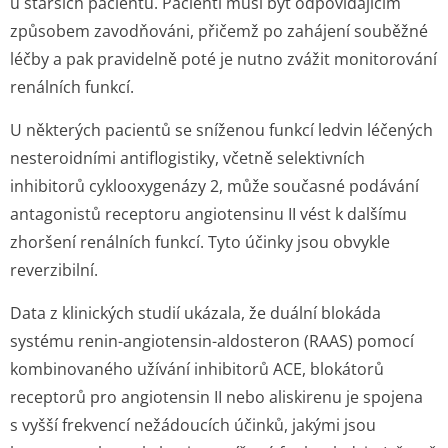
u starších pacientů. Pacienti musí být odpovídajícím
způsobem zavodňováni, přičemž po zahájení souběžné
léčby a pak pravidelně poté je nutno zvážit monitorování
renálních funkcí.
U některých pacientů se sníženou funkcí ledvin léčených
nesteroidními antiflogistiky, včetně selektivních
inhibitorů cyklooxygenázy 2, může současné podávání
antagonistů receptoru angiotensinu II vést k dalšímu
zhoršení renálních funkcí. Tyto účinky jsou obvykle
reverzibilní.
Data z klinických studií ukázala, že duální blokáda
systému renin-angiotensin-aldosteron (RAAS) pomocí
kombinovaného užívání inhibitorů ACE, blokátorů
receptorů pro angiotensin II nebo aliskirenu je spojena
s vyšší frekvencí nežádoucích účinků, jakými jsou