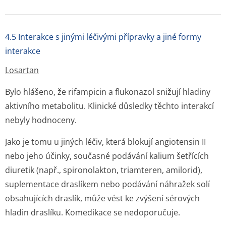
4.5 Interakce s jinými léčivými přípravky a jiné formy
interakce
Losartan
Bylo hlášeno, že rifampicin a flukonazol snižují hladiny
aktivního metabolitu. Klinické důsledky těchto interakcí
nebyly hodnoceny.
Jako je tomu u jiných léčiv, která blokují angiotensin II
nebo jeho účinky, současné podávání kalium šetřících
diuretik (např., spironolakton, triamteren, amilorid),
suplementace draslíkem nebo podávání náhražek solí
obsahujících draslík, může vést ke zvýšení sérových
hladin draslíku. Komedikace se nedoporučuje.