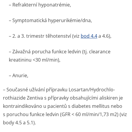
– Refrakterní hyponatrémie,
– Symptomatická hyperurikémie/dna,
– 2. a 3. trimestr těhotenství (viz
bod 4.4
a 4.6),
– Závažná porucha funkce ledvin (tj. clearance
kreatininu <30 ml/min),
– Anurie,
– Současné užívání přípravku Losartan/Hydrochlo­
rothiazide Zentiva s přípravky obsahujícími aliskiren je
kontraindikováno u pacientů s diabetes mellitus nebo
s poruchou funkce ledvin (GFR < 60 ml/min/1,73 m2) (viz
body 4.5 a 5.1).