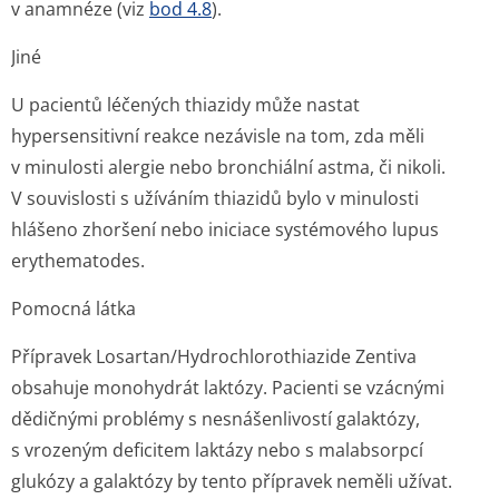
v anamnéze (viz
bod 4.8
).
Jiné
U pacientů léčených thiazidy může nastat
hypersensitivní reakce nezávisle na tom, zda měli
v minulosti alergie nebo bronchiální astma, či nikoli.
V souvislosti s užíváním thiazidů bylo v minulosti
hlášeno zhoršení nebo iniciace systémového lupus
erythematodes.
Pomocná látka
Přípravek Losartan/Hydrochlo­rothiazide Zentiva
obsahuje monohydrát laktózy. Pacienti se vzácnými
dědičnými problémy s nesnášenlivostí galaktózy,
s vrozeným deficitem laktázy nebo s malabsorpcí
glukózy a galaktózy by tento přípravek neměli užívat.