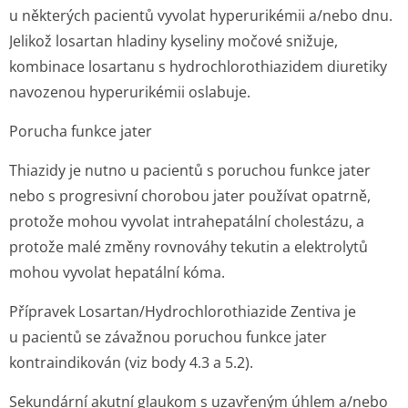
u některých pacientů vyvolat hyperurikémii a/nebo dnu.
Jelikož losartan hladiny kyseliny močové snižuje,
kombinace losartanu s hydrochlorot­hiazidem diuretiky
navozenou hyperurikémii oslabuje.
Porucha funkce jater
Thiazidy je nutno u pacientů s poruchou funkce jater
nebo s progresivní chorobou jater používat opatrně,
protože mohou vyvolat intrahepatální cholestázu, a
protože malé změny rovnováhy tekutin a elektrolytů
mohou vyvolat hepatální kóma.
Přípravek Losartan/Hydrochlo­rothiazide Zentiva je
u pacientů se závažnou poruchou funkce jater
kontraindikován (viz body 4.3 a 5.2).
Sekundární akutní glaukom s uzavřeným úhlem a/nebo