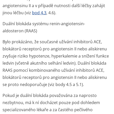
angiotensinu II a v případě nutnosti další léčby zahájit
jinou léčbu (viz
bod 4.3
, 4.6).
Duální blokáda systému renin-angiotensin-
aldosteron (RAAS)
Bylo prokázáno, že současné užívání inhibitorů ACE,
blokátorů receptorů pro angiotensin II nebo aliskirenu
zvyšuje riziko hypotenze, hyperkalemie a snížení funkce
ledvin (včetně akutního selhání ledvin). Duální blokáda
RAAS pomocí kombinovaného užívání inhibitorů ACE,
blokátorů receptorů pro angiotensin II nebo aliskirenu
se proto nedoporučuje (viz body 4.5 a 5.1).
Pokud je duální blokáda považována za naprosto
nezbytnou, má k ní docházet pouze pod dohledem
specializovaného lékaře a za častého pečlivého