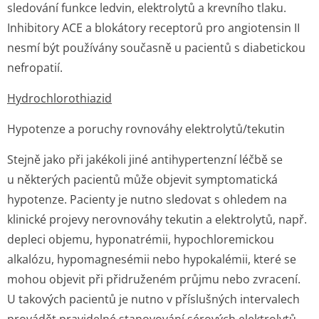
sledování funkce ledvin, elektrolytů a krevního tlaku.
Inhibitory ACE a blokátory receptorů pro angiotensin II
nesmí být používány současně u pacientů s diabetickou
nefropatií.
Hydrochlorothi­azid
Hypotenze a poruchy rovnováhy elektrolytů/te­kutin
Stejně jako při jakékoli jiné antihypertenzní léčbě se
u některých pacientů může objevit symptomatická
hypotenze. Pacienty je nutno sledovat s ohledem na
klinické projevy nerovnováhy tekutin a elektrolytů, např.
depleci objemu, hyponatrémii, hypochloremickou
alkalózu, hypomagnesémii nebo hypokalémii, které se
mohou objevit při přidruženém průjmu nebo zvracení.
U takových pacientů je nutno v příslušných intervalech