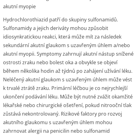
akutní myopie
Hydrochlorothiazid patří do skupiny sulfonamidů.
Sulfonamidy a jejich deriváty mohou způsobit
idiosynkratickou reakci, která může mít za následek
sekundární akutní glaukom s uzavřeným úhlem a/nebo
akutní myopii. Symptomy zahrnují akutní nástup snížené
ostrosti zraku nebo bolest oka a obvykle se objeví
během několika hodin až týdnů po zahájení užívání léku.
Neléčený akutní glaukom s uzavřeným úhlem může vést
k trvalé ztrátě zraku. Primární léčbou je co nejrychlejší
ukončení podávání léku. Může být nutné zvážit okamžité
lékařské nebo chirurgické ošetření, pokud nitrooční tlak
zůstává nekontrolovaný. Rizikové faktory pro rozvoj
akutního glaukomu s uzavřeným úhlem mohou
zahrnovat alergii na penicilin nebo sulfonamid