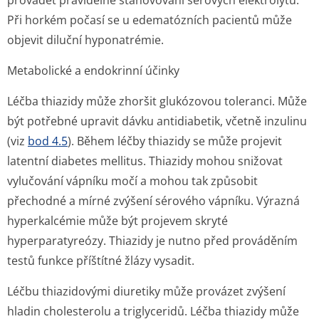
provádět pravidelné stanovování sérových elektrolytů.
Při horkém počasí se u edematózních pacientů může
objevit diluční hyponatrémie.
Metabolické a endokrinní účinky
Léčba thiazidy může zhoršit glukózovou toleranci. Může
být potřebné upravit dávku antidiabetik, včetně inzulinu
(viz
bod 4.5
). Během léčby thiazidy se může projevit
latentní diabetes mellitus. Thiazidy mohou snižovat
vylučování vápníku močí a mohou tak způsobit
přechodné a mírné zvýšení sérového vápníku. Výrazná
hyperkalcémie může být projevem skryté
hyperparatyreózy. Thiazidy je nutno před prováděním
testů funkce příštítné žlázy vysadit.
Léčbu thiazidovými diuretiky může provázet zvýšení
hladin cholesterolu a triglyceridů. Léčba thiazidy může