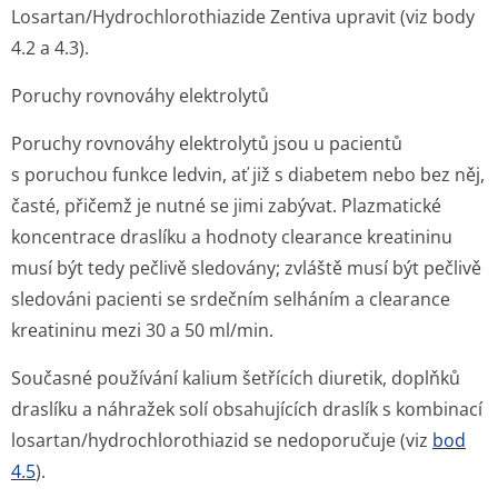
Losartan/Hydrochlo­rothiazide Zentiva upravit (viz body
4.2 a 4.3).
Poruchy rovnováhy elektrolytů
Poruchy rovnováhy elektrolytů jsou u pacientů
s poruchou funkce ledvin, ať již s diabetem nebo bez něj,
časté, přičemž je nutné se jimi zabývat. Plazmatické
koncentrace draslíku a hodnoty clearance kreatininu
musí být tedy pečlivě sledovány; zvláště musí být pečlivě
sledováni pacienti se srdečním selháním a clearance
kreatininu mezi 30 a 50 ml/min.
Současné používání kalium šetřících diuretik, doplňků
draslíku a náhražek solí obsahujících draslík s kombinací
losartan/hydrochlo­rothiazid se nedoporučuje (viz
bod
4.5
).