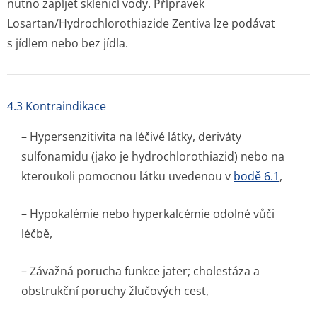
nutno zapíjet sklenicí vody. Přípravek
Losartan/Hydrochlo­rothiazide Zentiva lze podávat
s jídlem nebo bez jídla.
4.3 Kontraindikace
– Hypersenzitivita na léčivé látky, deriváty
sulfonamidu (jako je hydrochlorothiazid) nebo na
kteroukoli pomocnou látku uvedenou v
bodě 6.1
,
– Hypokalémie nebo hyperkalcémie odolné vůči
léčbě,
– Závažná porucha funkce jater; cholestáza a
obstrukční poruchy žlučových cest,