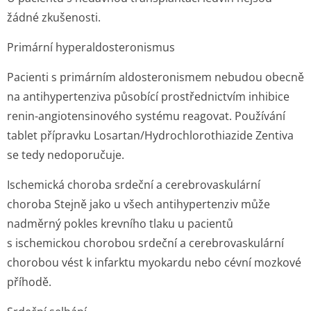
žádné zkušenosti.
Primární hyperaldostero­nismus
Pacienti s primárním aldosteronismem nebudou obecně
na antihypertenziva působící prostřednictvím inhibice
renin-angiotensinového systému reagovat. Používání
tablet přípravku Losartan/Hydrochlo­rothiazide Zentiva
se tedy nedoporučuje.
Ischemická choroba srdeční a cerebrovaskulární
choroba
Stejně jako u všech antihypertenziv může
nadměrný pokles krevního tlaku u pacientů
s ischemickou chorobou srdeční a cerebrovaskulární
chorobou vést k infarktu myokardu nebo cévní mozkové
příhodě.