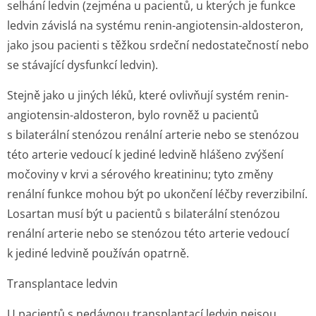
selhání ledvin (zejména u pacientů, u kterých je funkce
ledvin závislá na systému renin-angiotensin-aldosteron,
jako jsou pacienti s těžkou srdeční nedostatečností nebo
se stávající dysfunkcí ledvin).
Stejně jako u jiných léků, které ovlivňují systém renin-
angiotensin-aldosteron, bylo rovněž u pacientů
s bilaterální stenózou renální arterie nebo se stenózou
této arterie vedoucí k jediné ledvině hlášeno zvýšení
močoviny v krvi a sérového kreatininu; tyto změny
renální funkce mohou být po ukončení léčby reverzibilní.
Losartan musí být u pacientů s bilaterální stenózou
renální arterie nebo se stenózou této arterie vedoucí
k jediné ledvině používán opatrně.
Transplantace ledvin
U pacientů s nedávnou transplantací ledvin nejsou