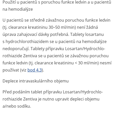
Použití u pacientů s poruchou funkce ledvin a u pacientů
na hemodialýze
U pacientů se středně závažnou poruchou funkce ledvin
(tj. clearance kreatininu 30–50 ml/min) není žádná
úprava zahajovací dávky potřebná. Tablety losartanu
s hydrochlorot­hiazidem se u pacientů na hemodialýze
nedoporučují. Tablety přípravku Losartan/Hydrochlo­
rothiazide Zentiva se u pacientů se závažnou poruchou
funkce ledvin (tj. clearance kreatininu < 30 ml/min) nesmí
používat (viz
bod 4.3
).
Deplece intravaskulárního objemu
Před podáním tablet přípravku Losartan/Hydrochlo­
rothiazide Zentiva je nutno upravit depleci objemu
a/nebo sodíku.