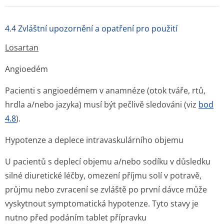
4.4 Zvláštní upozornění a opatření pro použití
Losartan
Angioedém
Pacienti s angioedémem v anamnéze (otok tváře, rtů,
hrdla a/nebo jazyka) musí být pečlivě sledováni (viz
bod
4.8
).
Hypotenze a deplece intravaskulárního objemu
U pacientů s deplecí objemu a/nebo sodíku v důsledku
silné diuretické léčby, omezení příjmu solí v potravě,
průjmu nebo zvracení se zvláště po první dávce může
vyskytnout symptomatická hypotenze. Tyto stavy je
nutno před podáním tablet přípravku