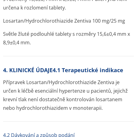
určena k rozlomení tablety.
Losartan/Hydrochlo­rothiazide Zentiva 100 mg/25 mg
Světle žluté podlouhlé tablety s rozměry 15,6±0,4 mm x
8,9±0,4 mm.
4. KLINICKÉ ÚDAJE4.1 Terapeutické indikace
Přípravek Losartan/Hydrochlo­rothiazide Zentiva je
určen k léčbě esenciální hypertenze u pacientů, jejichž
krevní tlak není dostatečně kontrolován losartanem
nebo hydrochlorothi­azidem v monoterapii.
4.2 Dávkování a způsob podání