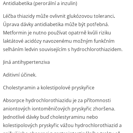
Antidiabetika (perorální a inzulin)
Léčba thiazidy může ovlivnit glukózovou toleranci
.
Úprava dávky antidiabetika může být potřebná.
Metformin je nutno používat opatrně kvůli riziku
laktátové acidózy navozenému možným funkčním
selháním ledvin souvisejícím s hydrochlorot­hiazidem.
Jiná antihypertenziva
Aditivní účinek.
Cholestyramin a kolestipolové pryskyřice
Absorpce hydrochlorothiazidu je za přítomnosti
aniontových iontoměničových pryskyřic zhoršena.
Jednotlivé dávky buď cholestyraminu nebo
kolestipolových pryskyřic vážou hydrochlorothiazid a