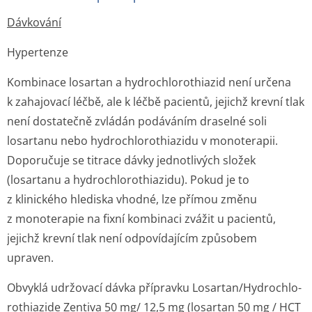
Dávkování
Hypertenze
Kombinace losartan a hydrochlorothiazid není určena
k zahajovací léčbě, ale k léčbě pacientů, jejichž krevní tlak
není dostatečně zvládán podáváním draselné soli
losartanu nebo hydrochlorothiazidu v monoterapii.
Doporučuje se titrace dávky jednotlivých složek
(losartanu a hydrochlorothi­azidu). Pokud je to
z klinického hlediska vhodné, lze přímou změnu
z monoterapie na fixní kombinaci zvážit u pacientů,
jejichž krevní tlak není odpovídajícím způsobem
upraven.
Obvyklá udržovací dávka přípravku Losartan/Hydrochlo­
rothiazide Zentiva 50 mg/ 12,5 mg (losartan 50 mg / HCT