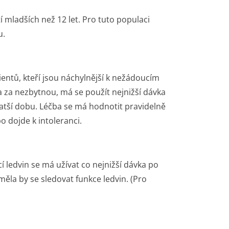
 mladších než 12 let. Pro tuto populaci
u.
ientů, kteří jsou náchylnější k nežádoucím
a za nezbytnou, má se použít nejnižší dávka
tší dobu. Léčba se má hodnotit pravidelně
o dojde k intoleranci.
 ledvin se má užívat co nejnižší dávka po
měla by se sledovat funkce ledvin. (Pro