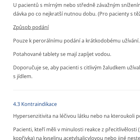
U pacientů s mírným nebo středně závažným snížením 
dávka po co nejkratší nutnou dobu. (Pro pacienty s těž
Způsob podání
Pouze k perorálnímu podání a krátkodobému užívání.
Potahované tablety se mají zapíjet vodou.
Doporučuje se, aby pacienti s citlivým žaludkem užíva
s jídlem.
4.3 Kontraindikace
Hypersenzitivita na léčivou látku nebo na kteroukol
Pacienti, kteří měli v minulosti reakce z přecitlivělost
kopřivka) na kyselinu acetylsalicylovou nebo jiné nester