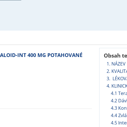
LKALOID-INT 400 MG POTAHOVANÉ
Obsah t
1. NÁZEV
2. KVALI
3. LÉKO
4. KLINIC
4.1 Ter
4.2 Dáv
4.3 Kon
4.4 Zvl
4.5 Int