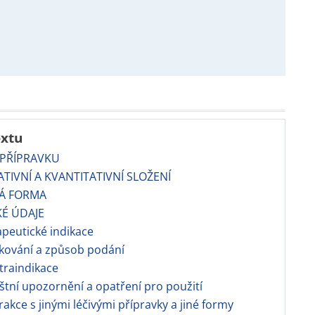
extu
 PŘÍPRAVKU
TATIVNÍ A KVANTITATIVNÍ SLOŽENÍ
VÁ FORMA
KÉ ÚDAJE
apeutické indikace
kování a způsob podání
traindikace
áštní upozornění a opatření pro použití
erakce s jinými léčivými přípravky a jiné formy