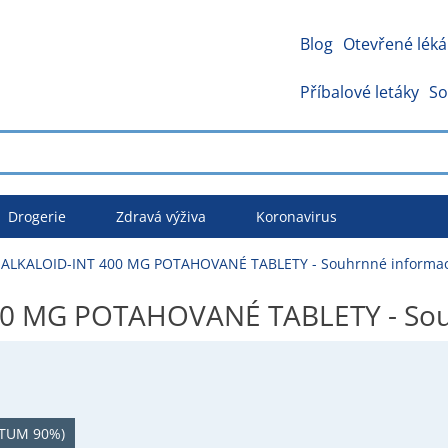
Blog
Otevřené léká
Příbalové letáky
So
Drogerie
Zdravá výživa
Koronavirus
ALKALOID-INT 400 MG POTAHOVANÉ TABLETY - Souhrnné informa
0 MG POTAHOVANÉ TABLETY - Sou
TUM 90%)