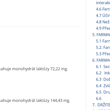
interak
4.6 Fert
4.7 Úči
4.8 Než
4.9 Pře
5. FARMA
5.1 Far
5.2. Fa
5.3 Pře
6. FARMA
6.1 Se
sahuje monohydrát laktózy 72,22 mg.
6.2 Ink
6.3 Dob
6.4 Zvl
6.5 Dru
6.6
sahuje monohydrát laktózy 144,43 mg.
7. DRŽIT