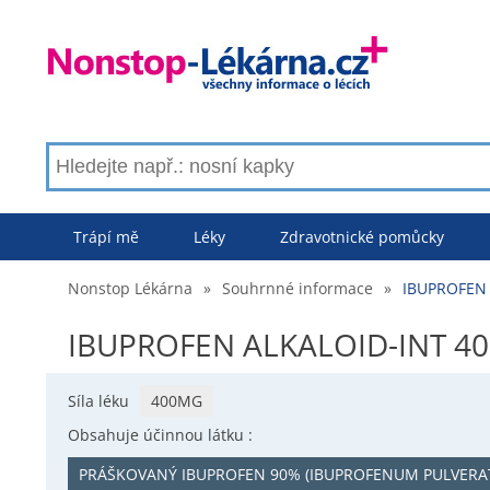
Trápí mě
Léky
Zdravotnické pomůcky
Nonstop Lékárna
»
Souhrnné informace
»
IBUPROFEN 
IBUPROFEN ALKALOID-INT 40
Síla léku
400MG
Obsahuje účinnou látku :
PRÁŠKOVANÝ IBUPROFEN 90% (IBUPROFENUM PULVERA