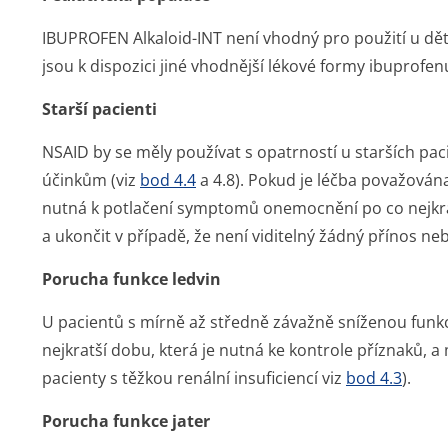
IBUPROFEN Alkaloid-INT není vhodný pro použití u dětí
jsou k dispozici jiné vhodnější lékové formy ibuprofen
Starší pacienti
NSAID by se měly používat s opatrností u starších pac
účinkům (viz
bod 4.4
a 4.8). Pokud je léčba považován
nutná k potlačení symptomů onemocnění po co nejkra
a ukončit v případě, že není viditelný žádný přínos neb
Porucha funkce ledvin
U pacientů s mírně až středně závažně sníženou funkcí
nejkratší dobu, která je nutná ke kontrole příznaků, a 
pacienty s těžkou renální insuficiencí viz
bod 4.3
).
Porucha funkce jater