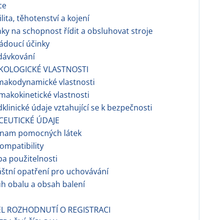
ce
ilita, těhotenství a kojení
nky na schopnost řídit a obsluhovat stroje
ádoucí účinky
dávkování
KOLOGICKÉ VLASTNOSTI
makodynamické vlastnosti
rmakokinetické vlastnosti
dklinické údaje vztahující se k bezpečnosti
CEUTICKÉ ÚDAJE
znam pomocných látek
ompatibility
a použitelnosti
áštní opatření pro uchovávání
h obalu a obsah balení
EL ROZHODNUTÍ O REGISTRACI