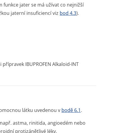
funkce jater se má užívat co nejnižší
kou jaterní insuficiencí viz
bod 4.3
).
li přípravek IBUPROFEN Alkaloid-INT
i pomocnou látku uvedenou v
bodě 6.1
.
i (např. astma, rinitida, angioedém nebo
oidní protizánětlivé lé­ky.