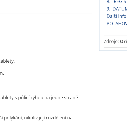
8. REGIS
9. DATU
Další in
POTAHOV
Zdroje:
Ori
ablety.
m.
ablety s půlicí rýhou na jedné straně.
 polykání, nikoliv její rozdělení na