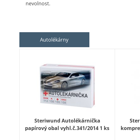
nevolnost.
Autolékárny
Steriwund Autolékárnička
Ste
papírový obal vyhl.č.341/2014 1 ks
kompres