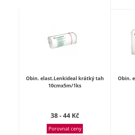
Obin. elast.Lenkideal krátký tah
Obin. e
10cmx5m/1ks
38 - 44 Kč
Porovnat ceny