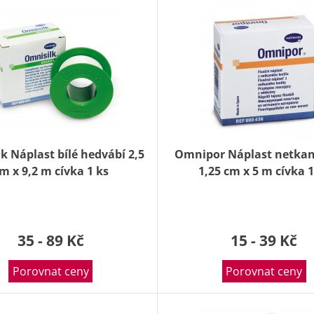
k Náplast bílé hedvábí 2,5
Omnipor Náplast netkaný
m x 9,2 m cívka 1 ks
1,25 cm x 5 m cívka 1
35 - 89 Kč
15 - 39 Kč
Porovnat ceny
Porovnat ceny