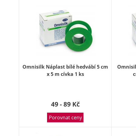
Omnisilk Náplast bílé hedvábí 5 cm
Omnisil
x 5 m cívka 1 ks
c
49 - 89 Kč
Porovnat ceny