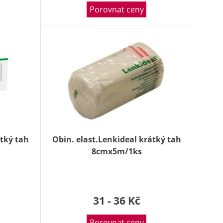
Porovnat ceny
átký tah
Obin. elast.Lenkideal krátký tah
8cmx5m/1ks
31 - 36 Kč
Porovnat ceny