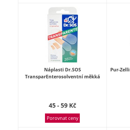
Náplasti Dr.SOS
Pur-Zell
TransparEnterosolventní měkká
voděodolné elastické mix 20 ks
45 - 59 Kč
Porovnat ceny