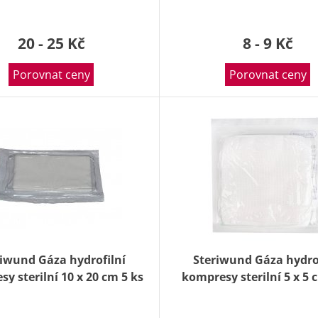
20 - 25 Kč
8 - 9 Kč
Porovnat ceny
Porovnat ceny
riwund Gáza hydrofilní
Steriwund Gáza hydro
y sterilní 10 x 20 cm 5 ks
kompresy sterilní 5 x 5 