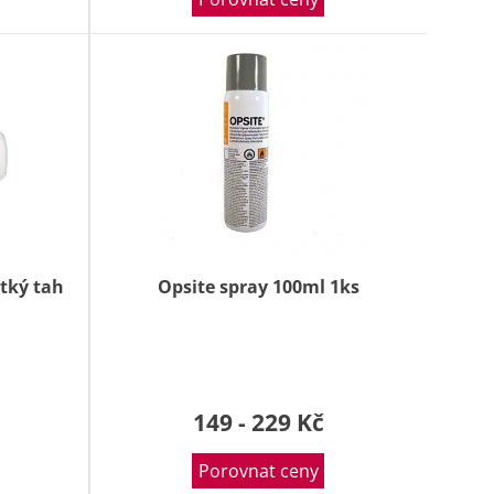
átký tah
Opsite spray 100ml 1ks
149 - 229 Kč
Porovnat ceny