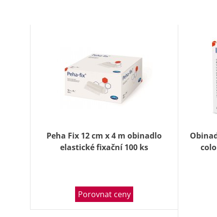
Peha Fix 12 cm x 4 m obinadlo
Obinadl
elastické fixační 100 ks
col
Porovnat ceny