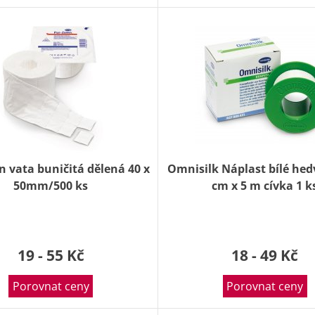
in vata buničitá dělená 40 x
Omnisilk Náplast bílé hed
50mm/500 ks
cm x 5 m cívka 1 k
19 - 55 Kč
18 - 49 Kč
Porovnat ceny
Porovnat ceny