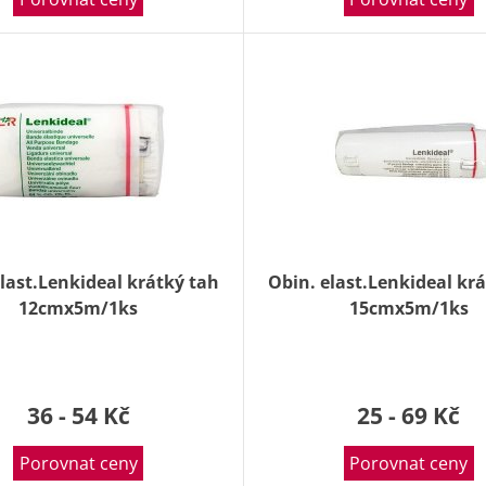
last.Lenkideal krátký tah
Obin. elast.Lenkideal kr
12cmx5m/1ks
15cmx5m/1ks
36 - 54 Kč
25 - 69 Kč
Porovnat ceny
Porovnat ceny