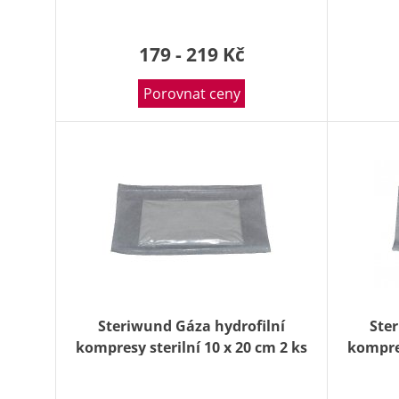
179 - 219 Kč
Porovnat ceny
Steriwund Gáza hydrofilní
Ste
kompresy sterilní 10 x 20 cm 2 ks
kompres