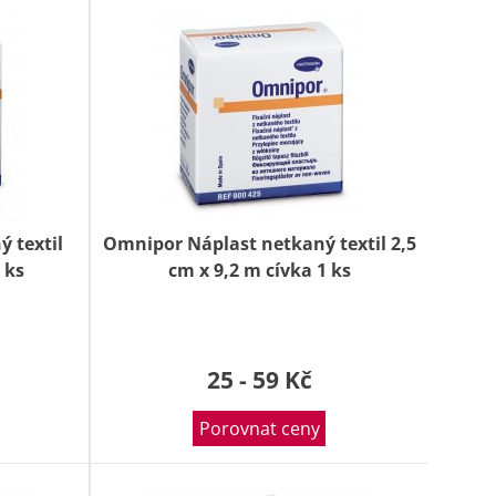
 textil
Omnipor Náplast netkaný textil 2,5
 ks
cm x 9,2 m cívka 1 ks
25 - 59 Kč
Porovnat ceny