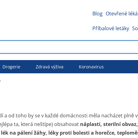
Blog
Otevřené léká
Příbalové letáky
So
Drogerie
Zdravá výživa
Koronavirus
y
dí a od toho by se v každé domácnosti měla nacházet plně v
ejlépa ta, která neštípe)
obsahovat
náplasti, sterilní obvaz
 lék na pálení žáhy, léky proti bolesti a horečce, teploměr