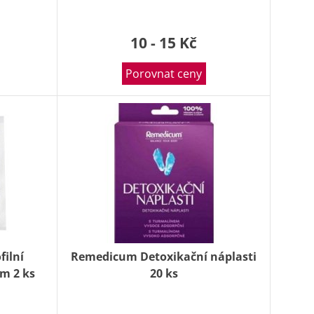
10 - 15 Kč
Porovnat ceny
filní
Remedicum Detoxikační náplasti
cm 2 ks
20 ks