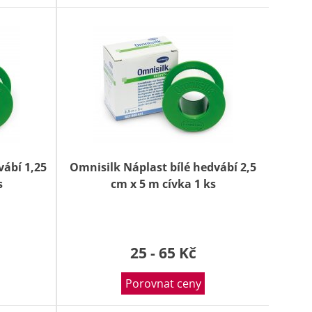
vábí 1,25
Omnisilk Náplast bílé hedvábí 2,5
s
cm x 5 m cívka 1 ks
25 - 65 Kč
Porovnat ceny