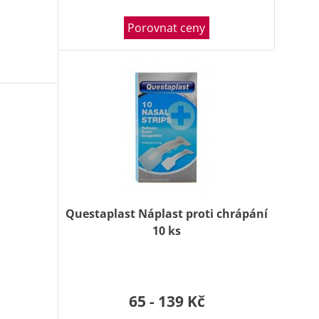
Porovnat ceny
Questaplast Náplast proti chrápání
10 ks
65 - 139 Kč