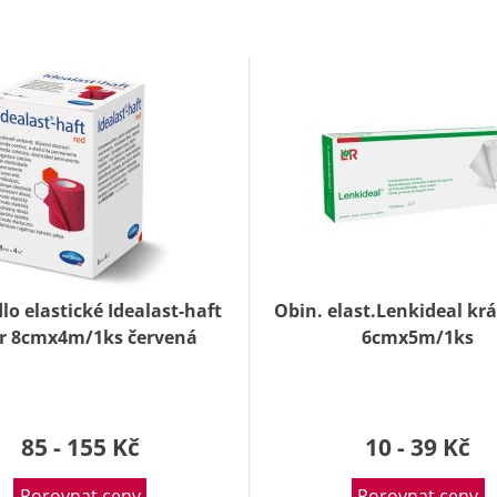
o elastické Idealast-haft
Obin. elast.Lenkideal kr
or 8cmx4m/1ks červená
6cmx5m/1ks
85 - 155 Kč
10 - 39 Kč
Porovnat ceny
Porovnat ceny