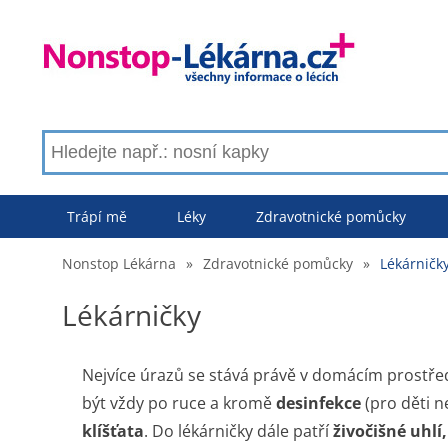
Trápí mě
Léky
Zdravotnické pomůcky
Nonstop Lékárna
»
Zdravotnické pomůcky
»
Lékárničk
Lékárničky
Nejvíce úrazů se stává právě v domácím prostře
být vždy po ruce a kromě
desinfekce
(pro děti n
klíšťata
. Do lékárničky dále patří
živočišné uhlí,