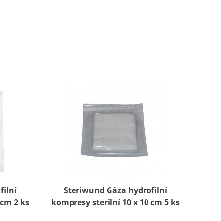
filní
Steriwund Gáza hydrofilní
 cm 2 ks
kompresy sterilní 10 x 10 cm 5 ks