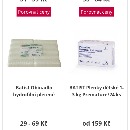
Porovnat ceny
Porovnat ceny
Batist Obinadlo
BATIST Plenky dětské 1-
hydrofilní pletené
3 kg Premature/24 ks
nesterilní 8 cm x 5 m 10
ks
29 - 69 Kč
od 159 Kč