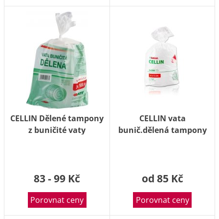
CELLIN Dělené tampony
CELLIN vata
z buničité vaty
bunič.dělená tampony
40x50mm 2x500ks
4x5cm 2x500ks
83 - 99 Kč
od 85 Kč
Porovnat ceny
Porovnat ceny