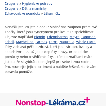
Drogerie
»
Hygienické potřeby
Drogerie
»
Děti a maminky
Zdravotnické pomůcky
»
Lékárničky
Nenašli jste, co jste hledali? Možná vás zaujmou prémiové
značky, které jsou synonymem pro kvalitu a spolehlivost.
Objevte například
Biomin
,
Edenpharma
,
Meyra
,
Famosan
,
Scholl
,
Maybelline
,
Farmax
,
Leros
,
Naturella
,
Whole Earth
–
lídry v oblasti péče o zdraví, kteří jsou zárukou kvality a
spolehlivosti. Ať už jde o doplňky stravy, ortopedické
pomůcky nebo osvědčené léky, s těmito značkami máte
jistotu, že si vybíráte to nejlepší pro sebe i svou rodinu.
Prozkoumejte jejich sortiment a najděte řešení, které vám
opravdu pomůže.