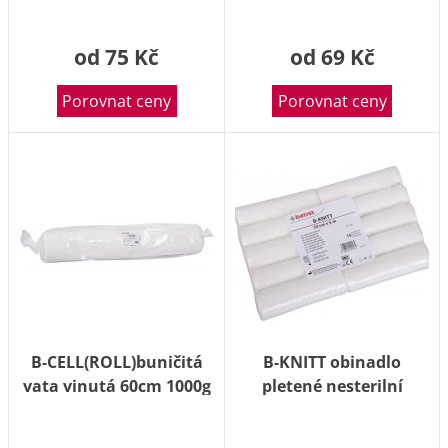
od 75 Kč
od 69 Kč
Porovnat ceny
Porovnat ceny
B-CELL(ROLL)buničitá
B-KNITT obinadlo
vata vinutá 60cm 1000g
pletené nesterilní
10cmx5m 10ks