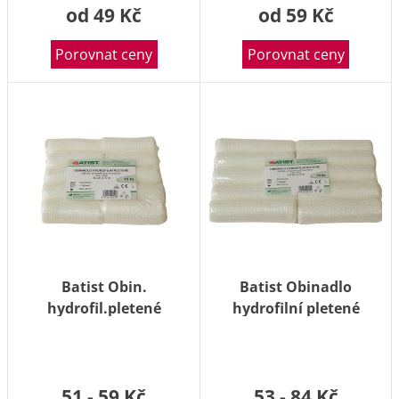
od 49 Kč
od 59 Kč
Porovnat ceny
Porovnat ceny
Batist Obin.
Batist Obinadlo
hydrofil.pletené
hydrofilní pletené
nester.6cmx5m/10ks
nesterilní 10 cm x 5 m
10 ks
51 - 59 Kč
53 - 84 Kč