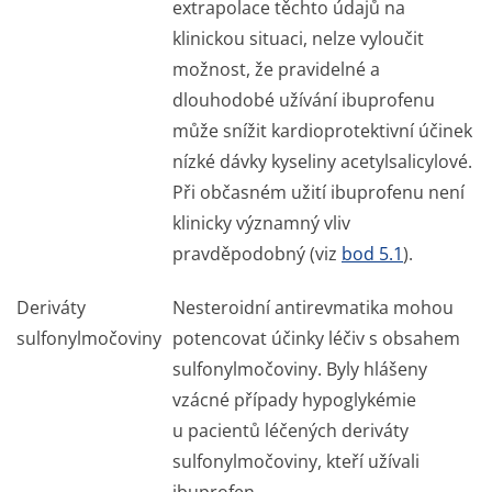
extrapolace těchto údajů na
klinickou situaci, nelze vyloučit
možnost, že pravidelné a
dlouhodobé užívání ibuprofenu
může snížit kardioprotektivní účinek
nízké dávky kyseliny acetylsalicylové.
Při občasném užití ibuprofenu není
klinicky významný vliv
pravděpodobný (viz
bod 5.1
).
Deriváty
Nesteroidní antirevmatika mohou
sulfonylmočoviny
potencovat účinky léčiv s obsahem
sulfonylmočoviny. Byly hlášeny
vzácné případy hypoglykémie
u pacientů léčených deriváty
sulfonylmočoviny, kteří užívali