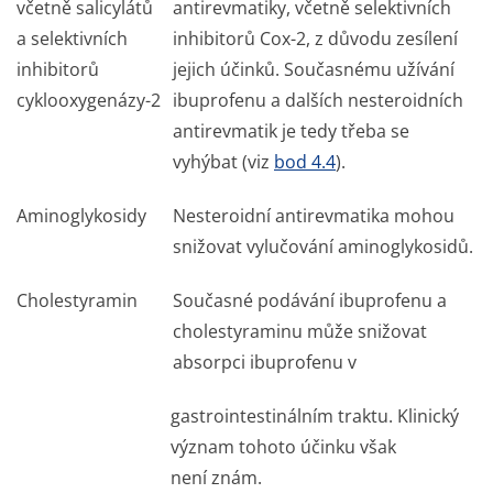
včetně salicylátů
antirevmatiky, včetně selektivních
a selektivních
inhibitorů Cox-2, z důvodu zesílení
inhibitorů
jejich účinků. Současnému užívání
cyklooxygenázy-2
ibuprofenu a dalších nesteroidních
antirevmatik je tedy třeba se
vyhýbat (viz
bod 4.4
).
Aminoglykosidy
Nesteroidní antirevmatika mohou
snižovat vylučování aminoglykosidů.
Cholestyramin
Současné podávání ibuprofenu a
cholestyraminu může snižovat
absorpci ibuprofenu v
gastrointestinálním traktu. Klinický
význam tohoto účinku však
není znám.