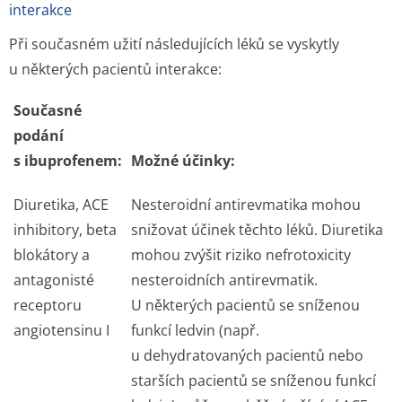
interakce
Při současném užití následujících léků se vyskytly
u některých pacientů interakce:
Současné
podání
s ibuprofenem:
Možné účinky:
Diuretika, ACE
Nesteroidní antirevmatika mohou
inhibitory, beta
snižovat účinek těchto léků. Diuretika
blokátory a
mohou zvýšit riziko nefrotoxicity
antagonisté
nesteroidních antirevmatik.
receptoru
U některých pacientů se sníženou
angiotensinu I
funkcí ledvin (např.
u dehydratovaných pacientů nebo
starších pacientů se sníženou funkcí