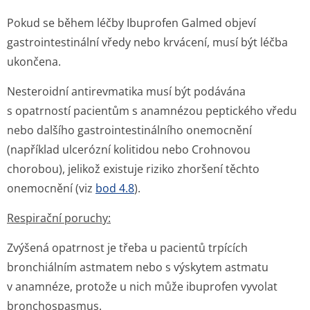
Pokud se během léčby Ibuprofen Galmed objeví
gastrointestinální vředy nebo krvácení, musí být léčba
ukončena.
Nesteroidní antirevmatika musí být podávána
s opatrností pacientům s anamnézou peptického vředu
nebo dalšího gastrointesti­nálního onemocnění
(například ulcerózní kolitidou nebo Crohnovou
chorobou), jelikož existuje riziko zhoršení těchto
onemocnění (viz
bod 4.8
).
Respirační poruchy:
Zvýšená opatrnost je třeba u pacientů trpících
bronchiálním astmatem nebo s výskytem astmatu
v anamnéze, protože u nich může ibuprofen vyvolat
bronchospasmus.