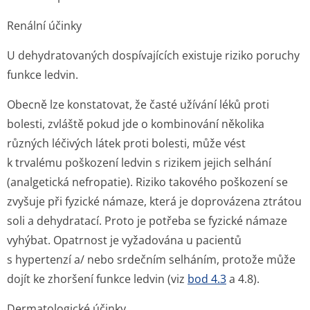
Renální účinky
U dehydratovaných dospívajících existuje riziko poruchy
funkce ledvin.
Obecně lze konstatovat, že časté užívání léků proti
bolesti, zvláště pokud jde o kombinování několika
různých léčivých látek proti bolesti, může vést
k trvalému poškození ledvin s rizikem jejich selhání
(analgetická nefropatie). Riziko takového poškození se
zvyšuje při fyzické námaze, která je doprovázena ztrátou
soli a dehydratací. Proto je potřeba se fyzické námaze
vyhýbat. Opatrnost je vyžadována u pacientů
s hypertenzí a/ nebo srdečním selháním, protože může
dojít ke zhoršení funkce ledvin (viz
bod 4.3
a 4.8).
Dermatologické účinky