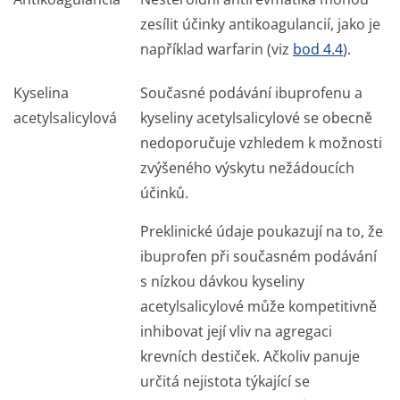
zesílit účinky antikoagulancií, jako je
například warfarin (viz
bod 4.4
).
Kyselina
Současné podávání ibuprofenu a
acetylsalicylová
kyseliny acetylsalicylové se obecně
nedoporučuje vzhledem k možnosti
zvýšeného výskytu nežádoucích
účinků.
Preklinické údaje poukazují na to, že
ibuprofen při současném podávání
s nízkou dávkou kyseliny
acetylsalicylové může kompetitivně
inhibovat její vliv na agregaci
krevních destiček. Ačkoliv panuje
určitá nejistota týkající se