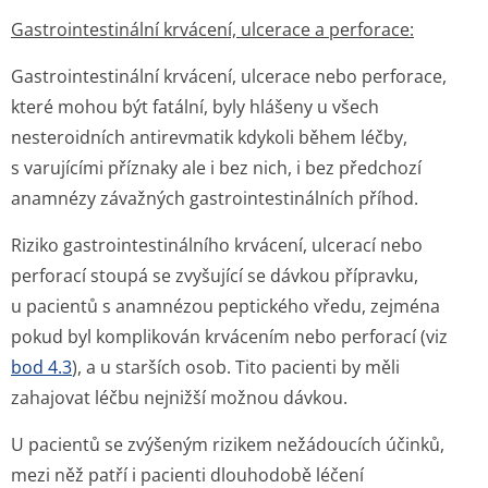
Gastrointestinální krvácení, ulcerace a perforace:
Gastrointestinální krvácení, ulcerace nebo perforace,
které mohou být fatální, byly hlášeny u všech
nesteroidních antirevmatik kdykoli během léčby,
s varujícími příznaky ale i bez nich, i bez předchozí
anamnézy závažných gastrointesti­nálních příhod.
Riziko gastrointesti­nálního krvácení, ulcerací nebo
perforací stoupá se zvyšující se dávkou přípravku,
u pacientů s anamnézou peptického vředu, zejména
pokud byl komplikován krvácením nebo perforací (viz
bod 4.3
), a u starších osob. Tito pacienti by měli
zahajovat léčbu nejnižší možnou dávkou.
U pacientů se zvýšeným rizikem nežádoucích účinků,
mezi něž patří i pacienti dlouhodobě léčení