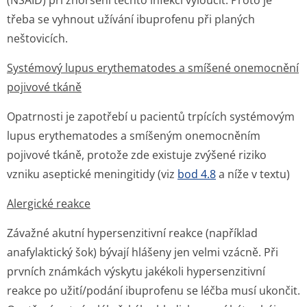
(NSAID) při zhoršení těchto infekcí vyloučit. Proto je
třeba se vyhnout užívání ibuprofenu při planých
neštovicích.
Systémový lupus erythematodes a smíšené onemocnění
pojivové tkáně
Opatrnosti je zapotřebí u pacientů trpících systémovým
lupus erythematodes a smíšeným onemocněním
pojivové tkáně, protože zde existuje zvýšené riziko
vzniku aseptické meningitidy (viz
bod 4.8
a níže v textu)
Alergické reakce
Závažné akutní hypersenzitivní reakce (například
anafylaktický šok) bývají hlášeny jen velmi vzácně. Při
prvních známkách výskytu jakékoli hypersenzitivní
reakce po užití/podání ibuprofenu se léčba musí ukončit.