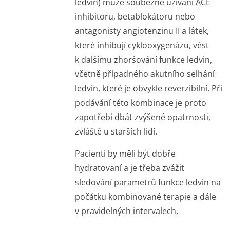
ledvin) může souběžné užívání ACE
inhibitoru, betablokátoru nebo
antagonisty angiotenzinu II a látek,
které inhibují cyklooxygenázu, vést
k dalšímu zhoršování funkce ledvin,
včetně případného akutního selhání
ledvin, které je obvykle reverzibilní. Při
podávání této kombinace je proto
zapotřebí dbát zvýšené opatrnosti,
zvláště u starších lidí.
Pacienti by měli být dobře
hydratovaní a je třeba zvážit
sledování parametrů funkce ledvin na
počátku kombinované terapie a dále
v pravidelných intervalech.