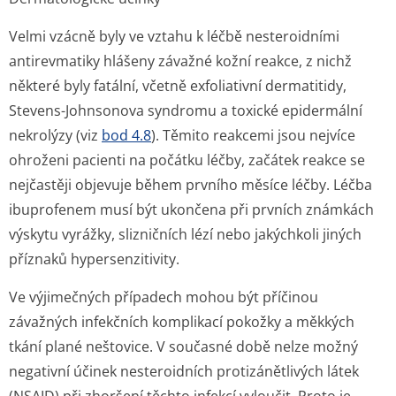
Velmi vzácně byly ve vztahu k léčbě nesteroidními
antirevmatiky hlášeny závažné kožní reakce, z nichž
některé byly fatální, včetně exfoliativní dermatitidy,
Stevens-Johnsonova syndromu a toxické epidermální
nekrolýzy (viz
bod 4.8
). Těmito reakcemi jsou nejvíce
ohroženi pacienti na počátku léčby, začátek reakce se
nejčastěji objevuje během prvního měsíce léčby. Léčba
ibuprofenem musí být ukončena při prvních známkách
výskytu vyrážky, slizničních lézí nebo jakýchkoli jiných
příznaků hypersenzitivity.
Ve výjimečných případech mohou být příčinou
závažných infekčních komplikací pokožky a měkkých
tkání plané neštovice. V současné době nelze možný
negativní účinek nesteroidních protizánětlivých látek