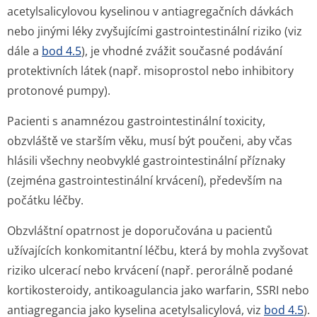
acetylsalicylovou kyselinou v antiagregačních dávkách
nebo jinými léky zvyšujícími gastrointestinální riziko (viz
dále a
bod 4.5
), je vhodné zvážit současné podávání
protektivních látek (např. misoprostol nebo inhibitory
protonové pumpy).
Pacienti s anamnézou gastrointestinální toxicity,
obzvláště ve starším věku, musí být poučeni, aby včas
hlásili všechny neobvyklé gastrointestinální příznaky
(zejména gastrointestinální krvácení), především na
počátku léčby.
Obzvláštní opatrnost je doporučována u pacientů
užívajících konkomitantní léčbu, která by mohla zvyšovat
riziko ulcerací nebo krvácení (např. perorálně podané
kortikosteroidy, antikoagulancia jako warfarin, SSRI nebo
antiagregancia jako kyselina acetylsalicylová, viz
bod 4.5
).