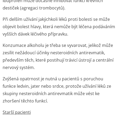
Ibuprofen může dočasně inhibovat funkci krevních
destiček (agregaci trombocytů).
Při delším užívání jakýchkoli léků proti bolesti se může
objevit bolest hlavy, která nemůže být léčena podáváním
vyšších dávek léčivého přípravku.
Konzumace alkoholu je třeba se vyvarovat, jelikož může
zesílit nežádoucí účinky nesteroidních antirevmatik,
především těch, které postihují trávicí ústrojí a centrální
nervový systém.
Zvýšená opatrnost je nutná u pacientů s poruchou
funkce ledvin, jater nebo srdce, protože užívání léků ze
skupiny nesteroidních antirevmatik může vést ke
zhoršení těchto funkcí.
Starší pacienti