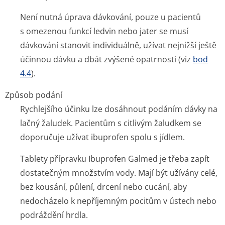
Není nutná úprava dávkování, pouze u pacientů
s omezenou funkcí ledvin nebo jater se musí
dávkování stanovit individuálně, užívat nejnižší ještě
účinnou dávku a dbát zvýšené opatrnosti (viz
bod
4.4
).
Způsob podání
Rychlejšího účinku lze dosáhnout podáním dávky na
lačný žaludek. Pacientům s citlivým žaludkem se
doporučuje užívat ibuprofen spolu s jídlem.
Tablety přípravku Ibuprofen Galmed je třeba zapít
dostatečným množstvím vody. Mají být užívány celé,
bez kousání, půlení, drcení nebo cucání, aby
nedocházelo k nepříjemným pocitům v ústech nebo
podráždění hrdla.