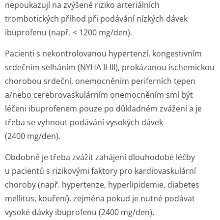
nepoukazují na zvýšené riziko arteriálních
trombotických příhod při podávání nízkých dávek
ibuprofenu (např. < 1200 mg/den).
Pacienti s nekontrolovanou hypertenzí, kongestivním
srdečním selháním (NYHA II-III), prokázanou ischemickou
chorobou srdeční, onemocněním periferních tepen
a/nebo cerebrovaskulárním onemocněním smí být
léčeni ibuprofenem pouze po důkladném zvážení a je
třeba se vyhnout podávání vysokých dávek
(2400 mg/den).
Obdobně je třeba zvážit zahájení dlouhodobé léčby
u pacientů s rizikovými faktory pro kardiovaskulární
choroby (např. hypertenze, hyperlipidemie, diabetes
mellitus, kouření), zejména pokud je nutné podávat
vysoké dávky ibuprofenu (2400 mg/den).