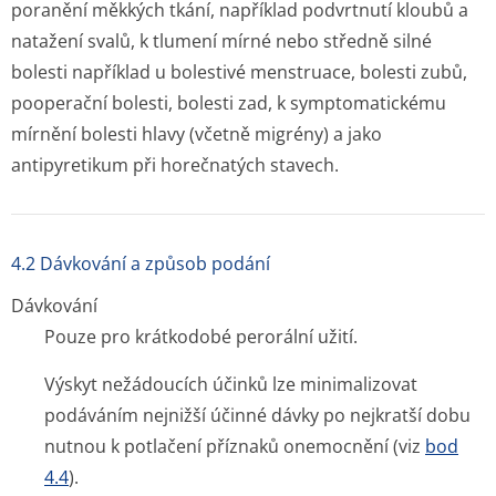
poranění měkkých tkání, například podvrtnutí kloubů a
natažení svalů, k tlumení mírné nebo středně silné
bolesti například u bolestivé menstruace, bolesti zubů,
pooperační bolesti, bolesti zad, k symptomatickému
mírnění bolesti hlavy (včetně migrény) a jako
antipyretikum při horečnatých stavech.
4.2 Dávkování a způsob podání
Dávkování
Pouze pro krátkodobé perorální užití.
Výskyt nežádoucích účinků lze minimalizovat
podáváním nejnižší účinné dávky po nejkratší dobu
nutnou k potlačení příznaků onemocnění (viz
bod
4.4
).