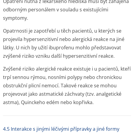
Opatření nutná z lékařského hlediska musí být zahájena
odborným personálem v souladu s existujícími
symptomy.
Opatrnosti je zapotřebí u těch pacientů, u kterých se
projevila hypersenzitivní nebo alergická reakce na jiné
látky. U nich by užití ibuprofenu mohlo představovat
zvýšené riziko vzniku další hypersenzitivní reakce.
Zvýšené riziko alergické reakce existuje i u pacientů, kteří
trpí sennou rýmou, nosními polypy nebo chronickou
obstrukční plicní nemocí. Takové reakce se mohou
projevovat jako astmatické záchvaty (tzv. analgetické
astma), Quinckeho edém nebo kopřivka.
4.5 Interakce s jinými léčivými přípravky a jiné formy