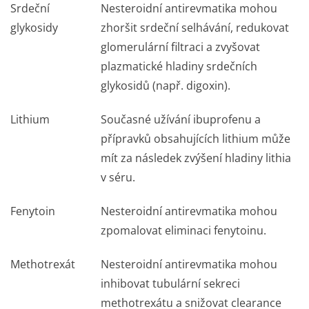
Srdeční
Nesteroidní antirevmatika mohou
glykosidy
zhoršit srdeční selhávání, redukovat
glomerulární filtraci a zvyšovat
plazmatické hladiny srdečních
glykosidů (např. digoxin).
Lithium
Současné užívání ibuprofenu a
přípravků obsahujících lithium může
mít za následek zvýšení hladiny lithia
v séru.
Fenytoin
Nesteroidní antirevmatika mohou
zpomalovat eliminaci fenytoinu.
Methotrexát
Nesteroidní antirevmatika mohou
inhibovat tubulární sekreci
methotrexátu a snižovat clearance