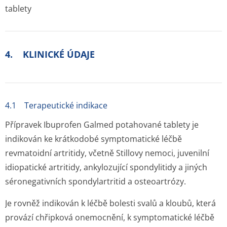
tablety
4. KLINICKÉ ÚDAJE
4.1 Terapeutické indikace
Přípravek Ibuprofen Galmed potahované tablety je
indikován ke krátkodobé symptomatické léčbě
revmatoidní artritidy, včetně Stillovy nemoci, juvenilní
idiopatické artritidy, ankylozující spondylitidy a jiných
séronegativních spondylartritid a osteoartrózy.
Je rovněž indikován k léčbě bolesti svalů a kloubů, která
provází chřipková onemocnění, k symptomatické léčbě