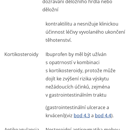
dozrávání děložního hrdla nebo
děložní
kontraktilitu a nesnižuje klinickou
účinnost léčivy vyvolaného ukončení
těhotenství.
Kortikosteroidy
Ibuprofen by měl být užíván
s opatrností v kombinaci
s kortikosteroidy, protože může
dojít ke zvýšení rizika výskytu
nežádoucích účinků, zejména
v gastrointes­tinálním trak­tu
(gastrointestinální ulcerace a
krvácení)(viz
bod 4.3
a
bod 4.4
).
Antikoagulancia
Nesteroidní antirevmatika mohou