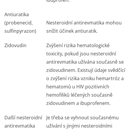
ibuprofen.
Antiuratika
(probenecid,
Nesteroidní antirevmatika mohou
sulfinpyrazon)
snížit účinek antiuratik.
Zidovudin
Zvýšení rizika hematologické
toxicity, pokud jsou nesteroidní
antirevmatika užívána současně se
zidovudinem. Existují údaje svědčící
o zvýšení rizika vzniku hemartróz a
hematomů u HIV pozitivních
hemofiliků léčených současně
zidovudinem a ibuprofenem.
Další nesteroidní
Je třeba se vyhnout současnému
antirevmatika
užívání s jinými nesteroidními