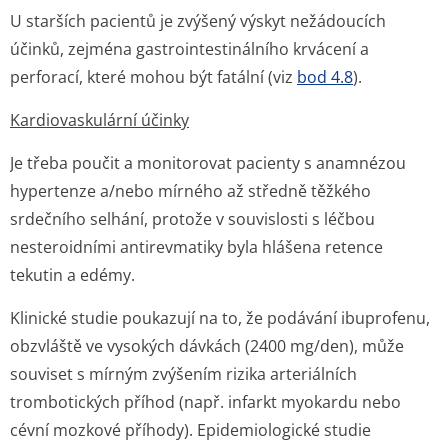
U starších pacientů je zvýšený výskyt nežádoucích
účinků, zejména gastrointesti­nálního krvácení a
perforací, které mohou být fatální (viz
bod 4.8
).
Kardiovaskulární účinky
Je třeba poučit a monitorovat pacienty s anamnézou
hypertenze a/nebo mírného až středně těžkého
srdečního selhání, protože v souvislosti s léčbou
nesteroidními antirevmatiky byla hlášena retence
tekutin a edémy.
Klinické studie poukazují na to, že podávání ibuprofenu,
obzvláště ve vysokých dávkách (2400 mg/den), může
souviset s mírným zvýšením rizika arteriálních
trombotických příhod (např. infarkt myokardu nebo
cévní mozkové příhody). Epidemiologické studie