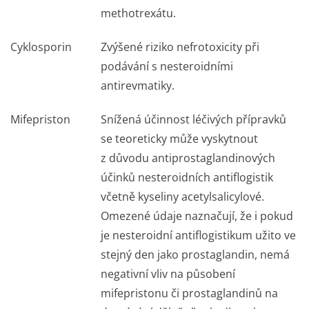
methotrexátu.
Cyklosporin
Zvýšené riziko nefrotoxicity při
podávání s nesteroidními
antirevmatiky.
Mifepriston
Snížená účinnost léčivých přípravků
se teoreticky může vyskytnout
z důvodu antiprostaglan­dinových
účinků nesteroidních antiflogistik
včetně kyseliny acetylsalicylové.
Omezené údaje naznačují, že i pokud
je nesteroidní antiflogistikum užito ve
stejný den jako prostaglandin, nemá
negativní vliv na působení
mifepristonu či prostaglandinů na