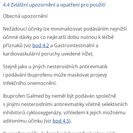
4.4 Zvláštní upozornění a opatření pro použití
Obecná upozornění
Nežádoucí účinky lze minimalizovat podáváním nejnižší
účinné dávky po co nejkratší dobu nutnou k léčbě
příznaků (viz
bod 4.2
a Gastrointestinální a
kardiovaskulární poruchy uvedené níže).
Stejně jako u jiných nesteroidních antirevmatik
i podávání ibuprofenu může maskovat projevy
infekčního onemocnění.
Ibuprofen Galmed by neměl být podáván společně
s jinými nesteroidními antirevmatiky včetně selektivních
inhibitorů cyklooxygenázy, vzhledem k jejich možnému
aditivnímu účinku (viz
bod 4.5
).