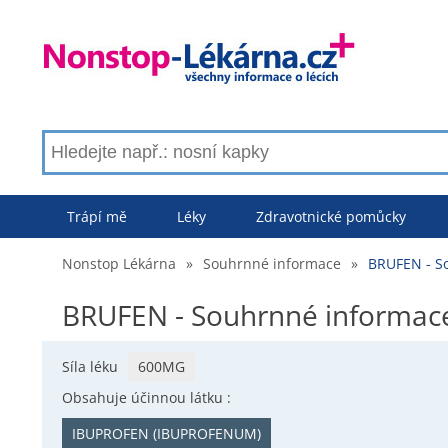
Trápí mě
Léky
Zdravotnické pomůcky
Nonstop Lékárna
»
Souhrnné informace
»
BRUFEN - S
BRUFEN - Souhrnné informac
Síla léku
600MG
Obsahuje účinnou látku :
IBUPROFEN (IBUPROFENUM)