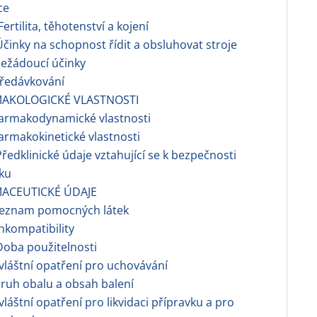
ce
tilita, těhotenství a kojení
nky na schopnost řídit a obsluhovat stroje
žádoucí účinky
edávkování
AKOLOGICKÉ VLASTNOSTI
rmakodynamické vlastnosti
rmakokinetické vlastnosti
dklinické údaje vztahující se k bezpečnosti
ku
ACEUTICKÉ ÚDAJE
znam pomocných látek
kompatibility
ba použitelnosti
láštní opatření pro uchovávání
uh obalu a obsah balení
áštní opatření pro likvidaci přípravku a pro