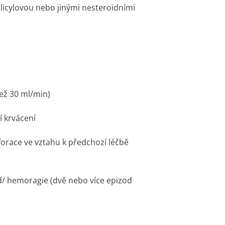
alicylovou nebo jinými nesteroidními
než 30 ml/min)
í krvácení
forace ve vztahu k předchozí léčbě
d/ hemoragie (dvě nebo více epizod