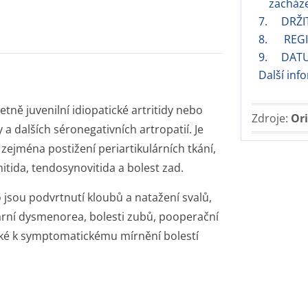
zacháze
7. DRŽI
8. REGI
9. DATU
Další inf
etně juvenilní idiopatické artritidy nebo
Zdroje:
Ori
 a dalších séronegativních artropatií. Je
ejména postižení periartikulárních tkání,
nitida, tendosynovitida a bolest zad.
 jsou podvrtnutí kloubů a natažení svalů,
imární dysmenorea, bolesti zubů, pooperační
také k symptomatickému mírnění bolestí