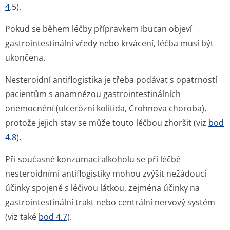
4
.5).
Pokud se během léčby přípravkem Ibucan objeví
gastrointestinální vředy nebo krvácení, léčba musí být
ukončena.
Nesteroidní antiflogistika je třeba podávat s opatrností
pacientům s anamnézou gastrointesti­nálních
onemocnění (ulcerózní kolitida, Crohnova choroba),
protože jejich stav se může touto léčbou zhoršit (viz
bod
4.8
).
Při současné konzumaci alkoholu se při léčbě
nesteroidními antiflogistiky mohou zvýšit nežádoucí
účinky spojené s léčivou látkou, zejména účinky na
gastrointestinální trakt nebo centrální nervový systém
(viz také
bod 4.7
).