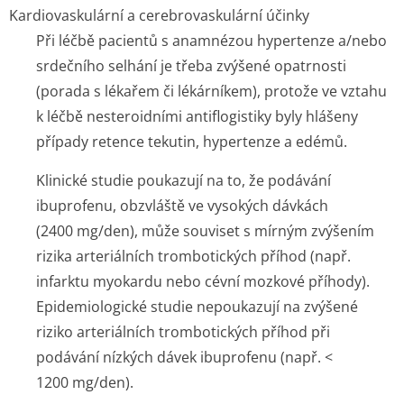
Kardiovaskulární a cerebrovaskulární účinky
Při léčbě pacientů s anamnézou hypertenze a/nebo
srdečního selhání je třeba zvýšené opatrnosti
(porada s lékařem či lékárníkem), protože ve vztahu
k léčbě nesteroidními antiflogistiky byly hlášeny
případy retence tekutin, hypertenze a edémů.
Klinické studie poukazují na to, že podávání
ibuprofenu, obzvláště ve vysokých dávkách
(2400 mg/den), může souviset s mírným zvýšením
rizika arteriálních trombotických příhod (např.
infarktu myokardu nebo cévní mozkové příhody).
Epidemiologické studie nepoukazují na zvýšené
riziko arteriálních trombotických příhod při
podávání nízkých dávek ibuprofenu (např. <
1200 mg/den).