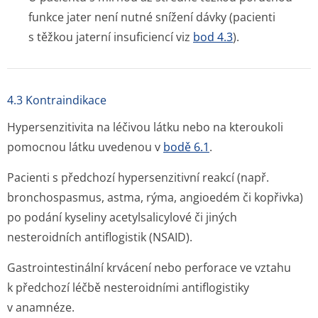
funkce jater není nutné snížení dávky (pacienti
s těžkou jaterní insuficiencí viz
bod 4.3
).
4.3 Kontraindikace
Hypersenzitivita na léčivou látku nebo na kteroukoli
pomocnou látku uvedenou v
bodě 6.1
.
Pacienti s předchozí hypersenzitivní reakcí (např.
bronchospasmus, astma, rýma, angioedém či kopřivka)
po podání kyseliny acetylsalicylové či jiných
nesteroidních antiflogistik (NSAID).
Gastrointestinální krvácení nebo perforace ve vztahu
k předchozí léčbě nesteroidními antiflogistiky
v anamnéze.