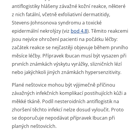
antiflogistiky hlášeny závažné kožní reakce, některé
z nich fatální, včetně exfoliativní dermatitidy,
Stevens-Johnsonova syndromu a toxické
epidermální nekrolýzy (viz
bod 4.8
). Těmito reakcemi
jsou nejvíce ohrožení pacienti na počátku léčby:
začátek reakce se nejčastěji objevuje během prvního
měsíce léčby. Přípravek Ibucan musí být vysazen při
prvních známkách výskytu vyrážky, slizničních lézí
nebo jakýchkoli jiných známkách hypersenzitivity.
Plané neštovice mohou být výjimečně příčinou
závažných infekčních komplikací postihujících kůži a
měkké tkáně. Podíl nesteroidních antiflogistik na
zhoršení těchto infekcí nelze dosud vyloučit. Proto
se doporučuje nepodávat přípravek Ibucan při
planých neštovicích.