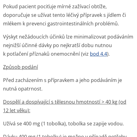
Pokud pacient pociťuje mírné zažívací obtíže,
doporučuje se užívat tento léčivý přípravek s jídlem či
mlékem k prevenci gastrointesti­nálních problémů.
Výskyt nežádoucích účinků lze minimalizovat podáváním
nejnižší účinné dávky po nejkratší dobu nutnou
k potlačení příznaků onemocnění (viz
bod 4.4
).
Způsob podání
Před zacházením s přípravkem a jeho podáváním je
nutná opatrnost.
Dospělí a dospívající s tělesnou hmotností > 40 kg (od
12 let věku):
Užívá se 400 mg (1 tobolka), tobolka se zapije vodou.
Dávku 400 mg (1 tobolku) je možno v případě potřeby