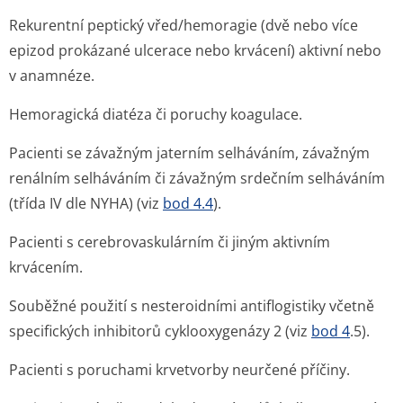
Rekurentní peptický vřed/hemoragie (dvě nebo více
epizod prokázané ulcerace nebo krvácení) aktivní nebo
v anamnéze.
Hemoragická diatéza či poruchy koagulace.
Pacienti se závažným jaterním selháváním, závažným
renálním selháváním či závažným srdečním selháváním
(třída IV dle NYHA) (viz
bod 4.4
).
Pacienti s cerebrovasku­lárním či jiným aktivním
krvácením.
Souběžné použití s nesteroidními antiflogistiky včetně
specifických inhibitorů cyklooxygenázy 2 (viz
bod 4
.5).
Pacienti s poruchami krvetvorby neurčené příčiny.