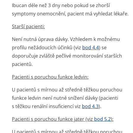
Ibucan déle než 3 dny nebo pokud se zhorší
symptomy onemocnění, pacient má vyhledat lékaře.
Starší pacienti:
Není nutná úprava dávky. Vzhledem k možnému
profilu nežádoucích účinků (viz
bod 4.4
) se
doporučuje zvláště pečlivé monitorování starších
pacientů.
Pacienti s poruchou funkce ledvin:
U pacientů s mírnou až středně těžkou poruchou
funkce ledvin není nutné snížení dávky (pacienti
s těžkou renální insuficiencí viz
bod 4.3
).
Pacienti s poruchou funkce jater (viz
bod 5.2
):
U pacientů s mírnou až středně těžkou poruchou