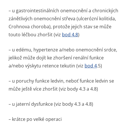
– u gastrointes­tinálních onemocnění a chronických
zánětlivých onemocnění střeva (ulcerózní kolitida,
Crohnova choroba), protože jejich stav se může
touto léčbou zhoršit (viz
bod 4.8
)
– u edému, hypertenze a/nebo onemocnění srdce,
jelikož může dojít ke zhoršení renální funkce
a/nebo výskytu retence tekutin (viz
bod 4
.5)
– u poruchy funkce ledvin, neboť funkce ledvin se
může ještě více zhoršit (viz body 4.3 a 4.8)
– u jaterní dysfunkce (viz body 4.3 a 4.8)
– krátce po velké operaci