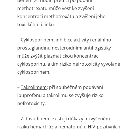
během 24 hodin před či po podání
methotrexátu může vést ke zvýšení
koncentrací methotrexátu a zvýšení jeho
toxického účinku.
–
Cyklosporinem
: inhibice aktivity renálního
prostaglandinu nesteroidními antiflogistiky
může zvýšit plazmatickou koncentraci
cyklosporinu, a tím riziko nefrotoxicity vyvolané
cyklosporinem.
–
Takrolimem
: při souběžném podávání
ibuprofenu a takrolimu se zvyšuje riziko
nefrotoxicity.
–
Zidovudinem
: existují důkazy o zvýšeném
riziku hemartróz a hematomů u HIV-pozitivních