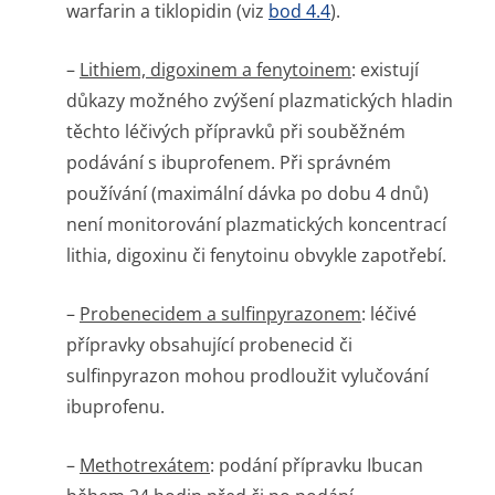
warfarin a tiklopidin (viz
bod 4.4
).
–
Lithiem, digoxinem a fenytoinem
: existují
důkazy možného zvýšení plazmatických hladin
těchto léčivých přípravků při souběžném
podávání s ibuprofenem. Při správném
používání (maximální dávka po dobu 4 dnů)
není monitorování plazmatických koncentrací
lithia, digoxinu či fenytoinu obvykle zapotřebí.
–
Probenecidem a sulfinpyrazonem
: léčivé
přípravky obsahující probenecid či
sulfinpyrazon mohou prodloužit vylučování
ibuprofenu.
–
Methotrexátem
: podání přípravku Ibucan