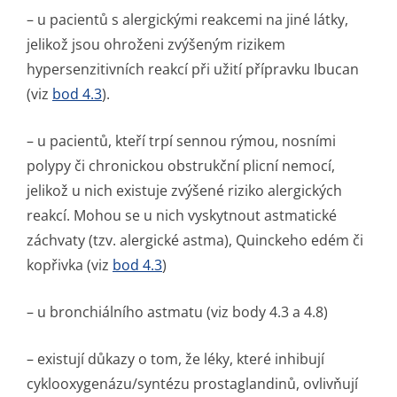
– u pacientů s alergickými reakcemi na jiné látky,
jelikož jsou ohroženi zvýšeným rizikem
hypersenzitivních reakcí při užití přípravku Ibucan
(viz
bod 4.3
).
– u pacientů, kteří trpí sennou rýmou, nosními
polypy či chronickou obstrukční plicní nemocí,
jelikož u nich existuje zvýšené riziko alergických
reakcí. Mohou se u nich vyskytnout astmatické
záchvaty (tzv. alergické astma), Quinckeho edém či
kopřivka (viz
bod 4.3
)
– u bronchiálního astmatu (viz body 4.3 a 4.8)
– existují důkazy o tom, že léky, které inhibují
cyklooxygenázu/syn­tézu prostaglandinů, ovlivňují