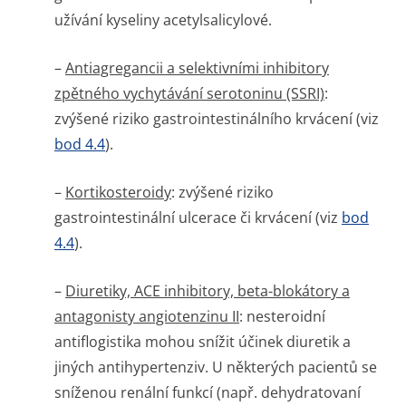
užívání kyseliny acetylsalicylové.
–
Antiagregancii a selektivními inhibitory
zpětného vychytávání serotoninu (SSRI)
:
zvýšené riziko gastrointesti­nálního krvácení (viz
bod 4.4
).
–
Kortikosteroidy
: zvýšené riziko
gastrointestinální ulcerace či krvácení (viz
bod
4.4
).
–
Diuretiky, ACE inhibitory, beta-blokátory a
antagonisty angiotenzinu II
: nesteroidní
antiflogistika mohou snížit účinek diuretik a
jiných antihypertenziv. U některých pacientů se
sníženou renální funkcí (např. dehydratovaní