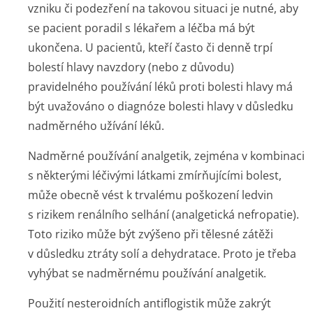
vzniku či podezření na takovou situaci je nutné, aby
se pacient poradil s lékařem a léčba má být
ukončena. U pacientů, kteří často či denně trpí
bolestí hlavy navzdory (nebo z důvodu)
pravidelného používání léků proti bolesti hlavy má
být uvažováno o diagnóze bolesti hlavy v důsledku
nadměrného užívání léků.
Nadměrné používání analgetik, zejména v kombinaci
s některými léčivými látkami zmírňujícími bolest,
může obecně vést k trvalému poškození ledvin
s rizikem renálního selhání (analgetická nefropatie).
Toto riziko může být zvýšeno při tělesné zátěži
v důsledku ztráty solí a dehydratace. Proto je třeba
vyhýbat se nadměrnému používání analgetik.
Použití nesteroidních antiflogistik může zakrýt