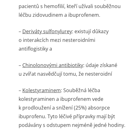
pacientů s hemofilií, kteří užívali souběžnou
léčbu zidovudinem a ibuprofenem.
–
Deriváty sulfonylurey
: existují důkazy
o interakcích mezi nesteroidními
antiflogistiky a
–
Chinolonovými antibiotiky
: údaje získané
u zvířat nasvědčují tomu, že nesteroidní
–
Kolestyraminem
: Souběžná léčba
kolestyraminen a ibuprofenem vede
k prodloužení a snížení (25%) absorpce
ibuprofenu. Tyto léčivé přípravky mají být
podávány s odstupem nejméně jedné hodiny.