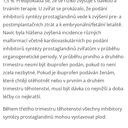
1,5 %. Předpokládá se, že se riziko zvyšuje s dávkou a
trváním terapie. U zvířat se prokázalo, že podání
inhibitorů syntézy prostaglandinů vede k zvýšení pre- a
postimplantačních ztrát a k embryonální/fe­tální letalitě.
Navíc byla hlášena zvýšená incidence různých
malformací včetně kardiovaskulárních po podání
inhibitorů syntézy prostaglandinů zvířatům v průběhu
organogenetické periody. V průběhu prvního a druhého
trimestru nesmí být ibuprofen podán, pokud to není
zcela nezbytné. Pokud je ibuprofen podáván ženám,
které chtějí otěhotnět nebo v prvním a druhém
trimestru těhotenství, musí být dávka co nejnižší a doba
léčby co nejkratší.
Během třetího trimestru těhotenství všechny inhibitory
syntézy prostaglandinů mohou vystavovat plod: