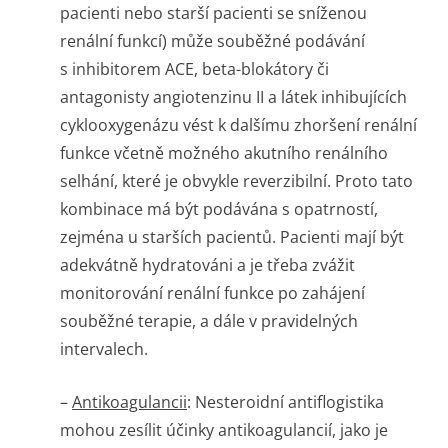
pacienti nebo starší pacienti se sníženou
renální funkcí) může souběžné podávání
s inhibitorem ACE, beta-blokátory či
antagonisty angiotenzinu II a látek inhibujících
cyklooxygenázu vést k dalšímu zhoršení renální
funkce včetně možného akutního renálního
selhání, které je obvykle reverzibilní. Proto tato
kombinace má být podávána s opatrností,
zejména u starších pacientů. Pacienti mají být
adekvátně hydratováni a je třeba zvážit
monitorování renální funkce po zahájení
souběžné terapie, a dále v pravidelných
intervalech.
–
Antikoagulancii
: Nesteroidní antiflogistika
mohou zesílit účinky antikoagulancií, jako je