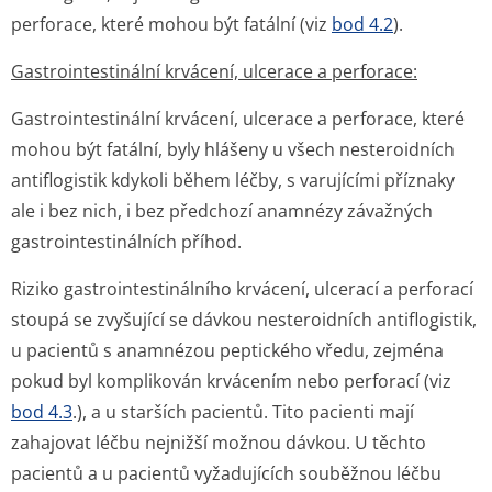
perforace, které mohou být fatální (viz
bod 4.2
).
Gastrointestinální krvácení, ulcerace a perforace:
Gastrointestinální krvácení, ulcerace a perforace, které
mohou být fatální, byly hlášeny u všech nesteroidních
antiflogistik kdykoli během léčby, s varujícími příznaky
ale i bez nich, i bez předchozí anamnézy závažných
gastrointesti­nálních příhod.
Riziko gastrointesti­nálního krvácení, ulcerací a perforací
stoupá se zvyšující se dávkou nesteroidních antiflogistik,
u pacientů s anamnézou peptického vředu, zejména
pokud byl komplikován krvácením nebo perforací (viz
bod 4.3
.), a u starších pacientů. Tito pacienti mají
zahajovat léčbu nejnižší možnou dávkou. U těchto
pacientů a u pacientů vyžadujících souběžnou léčbu