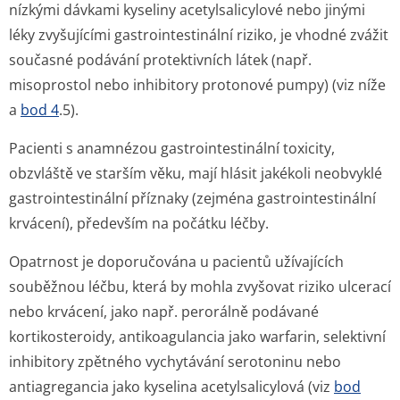
nízkými dávkami kyseliny acetylsalicylové nebo jinými
léky zvyšujícími gastrointestinální riziko, je vhodné zvážit
současné podávání protektivních látek (např.
misoprostol nebo inhibitory protonové pumpy) (viz níže
a
bod 4
.5).
Pacienti s anamnézou gastrointestinální toxicity,
obzvláště ve starším věku, mají hlásit jakékoli neobvyklé
gastrointestinální příznaky (zejména gastrointestinální
krvácení), především na počátku léčby.
Opatrnost je doporučována u pacientů užívajících
souběžnou léčbu, která by mohla zvyšovat riziko ulcerací
nebo krvácení, jako např. perorálně podávané
kortikosteroidy, antikoagulancia jako warfarin, selektivní
inhibitory zpětného vychytávání serotoninu nebo
antiagregancia jako kyselina acetylsalicylová (viz
bod