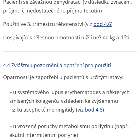
Pacienti se závažnou dehydratací (v důsledku zvracení,
průjmu či nedostatečného příjmu tekutin)
Použití ve 3. trimestru těhotenství (viz
bod 4.6
)
Dospívající s tělesnou hmotností nižší než 40 kg a děti.
4.4 Zvláštní upozornění a opatření pro použití
Opatrnosti je zapotřebí u pacientů s určitými stavy:
– u systémového lupus erythematodes a některých
smíšených kolagenóz vzhledem ke zvýšenému
riziku aseptické meningitidy (viz
bod 4.8
)
– u vrozené poruchy metabolismu porfyrinu (např.
akutní intermitentní porfyrie)