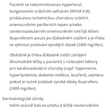
Pacienti se nekontrolovanou hypertenzí,
kongestivním srdečním selháním (NYHA II-III),
prokázanou ischemickou chorobou srdeční,
onemocněním periferních tepen a/nebo
cerebrovaskulárním onemocněním smí být léčeni
ibuprofenem pouze po důkladném zvážení a je třeba
se vyhnout podávání vysokých dávek (2400 mg/den).
Obdobně je třeba důkladně zvážit zahájení
dlouhodobé léčby u pacientů s rizikovými faktory
pro kardiovaskulární choroby (např. hypertenze,
hyperlipidemie, diabetes mellitus, kouření), zejména
pokud je nutné podávat vysoké dávky ibuprofenu
(2400 mg/den).
Dermatologické účinky
Velmi vzácně byly ve vztahu k léčbě nesteroidními