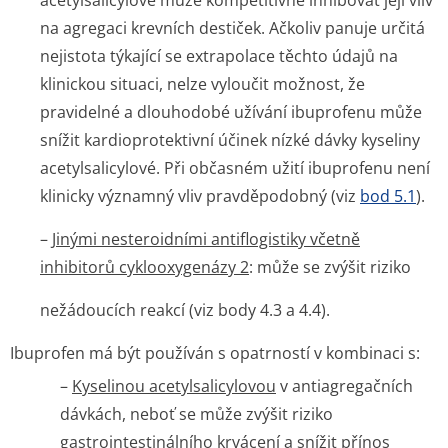
acetylsalicylové může kompetitivně inhibovat její vliv
na agregaci krevních destiček. Ačkoliv panuje určitá
nejistota týkající se extrapolace těchto údajů na
klinickou situaci, nelze vyloučit možnost, že
pravidelné a dlouhodobé užívání ibuprofenu může
snížit kardioprotektivní účinek nízké dávky kyseliny
acetylsalicylové. Při občasném užití ibuprofenu není
klinicky významný vliv pravděpodobný (viz
bod 5.1
).
–
Jinými nesteroidními antiflogistiky včetně
inhibitorů cyklooxygenázy 2
: může se zvýšit riziko
nežádoucích reakcí (viz body 4.3 a 4.4).
Ibuprofen má být používán s opatrností v kombinaci s:
–
Kyselinou acetylsalicylovou
v antiagregačních
dávkách, neboť se může zvýšit riziko
gastrointesti­nálního krvácení a snížit přínos