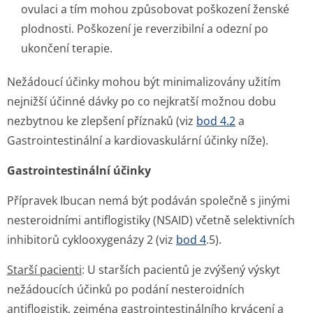
ovulaci a tím mohou způsobovat poškození ženské
plodnosti. Poškození je reverzibilní a odezní po
ukončení terapie.
Nežádoucí účinky mohou být minimalizovány užitím
nejnižší účinné dávky po co nejkratší možnou dobu
nezbytnou ke zlepšení příznaků (viz
bod 4.2
a
Gastrointestinální a kardiovaskulární účinky níže).
Gastrointestinální účinky
Přípravek Ibucan nemá být podáván společně s jinými
nesteroidními antiflogistiky (NSAID) včetně selektivních
inhibitorů cyklooxygenázy 2 (viz
bod 4
.5).
Starší pacienti
: U starších pacientů je zvýšený výskyt
nežádoucích účinků po podání nesteroidních
antiflogistik, zejména gastrointesti­nálního krvácení a