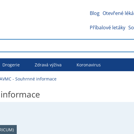
Blog
Otevřené léká
Příbalové letáky
So
Drogerie
Zdravá výživa
Koronavirus
VMC - Souhrnné informace
informace
RICUM)