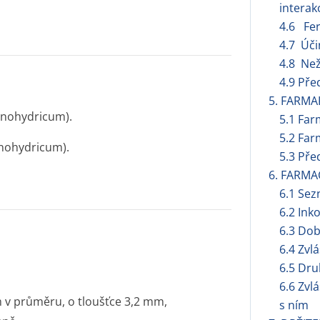
interak
4.6 Fert
4.7 Úči
4.8 Než
4.9 Pře
5. FARMA
onohydricum).
5.1 Far
5.2 Far
nohydricum).
5.3 Pře
6. FARMA
6.1 Se
6.2 Ink
6.3 Dob
6.4 Zvl
6.5 Dru
6.6 Zvl
m v průměru, o tloušťce 3,2 mm,
s ním