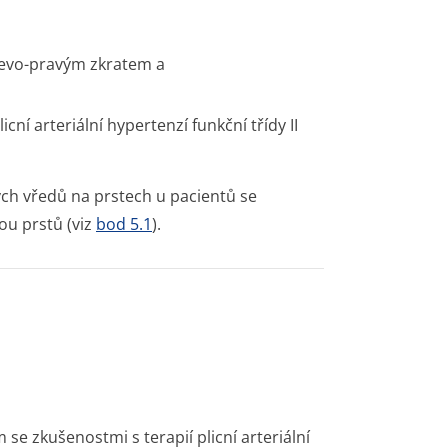
 levo-pravým zkratem a
ní arteriální hypertenzí funkční třídy II
ch vředů na prstech u pacientů se
ou prstů (viz
bod 5.1
).
e zkušenostmi s terapií plicní arteriální