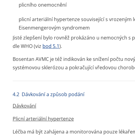
plicního onemocnění
plicní arteriální hypertenze související s vrozeným
Eisenmengerovým syndromem
Jisté zlepšení bylo rovněž prokázáno u nemocných s plic
dle WHO (viz
bod 5.1
).
Bosentan AVMC je též indikován ke snížení počtu nový
systémovou sklerózou a pokračující vředovou chorob
4.2 Dávkování a způsob podání
Dávkování
Plicní arteriální hypertenze
Léčba má být zahájena a monitorována pouze lékařem s