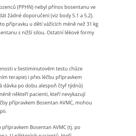
orozenců (PPHN) nebyl přínos bosentanu ve
át žádné doporučení (viz body 5.1 a 5.2).
 přípravku u dětí vážících méně než 31 kg
ntanu s nižší silou. Ostatní lékové formy
lenosti v šestiminutovém testu chůze
ím terapie) i přes léčbu přípravkem
 dávka po dobu alespoň čtyř týdnů)
éně někteří pacienti, kteří nevykazují
léčby přípravkem Bosentan AVMC, mohou
pii.
bu přípravkem Bosentan AVMC (tj. po
na. U některých pacientů, kteří