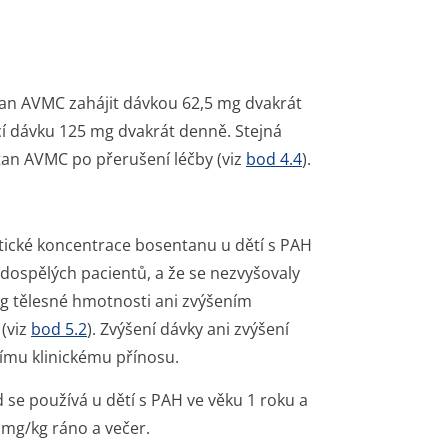
an AVMC zahájit dávkou 62,5 mg dvakrát
í dávku 125 mg dvakrát denně. Stejná
an AVMC po přerušení léčby (viz
bod 4.4
).
atické koncentrace bosentanu u dětí s PAH
 dospělých pacientů, a že se nezvyšovaly
g tělesné hmotnosti ani zvýšením
 (viz
bod 5.2
). Zvýšení dávky ani zvýšení
ímu klinickému přínosu.
 se používá u dětí s PAH ve věku 1 roku a
 mg/kg ráno a večer.