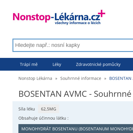
Trápí mě
Léky
Zdravotnické pomůcky
Nonstop Lékárna
»
Souhrnné informace
»
BOSENTAN A
BOSENTAN AVMC - Souhrnné 
Síla léku
62,5MG
Obsahuje účinnou látku :
MONOHYDRÁT BOSENTANU (BOSENTANUM MONOHYD