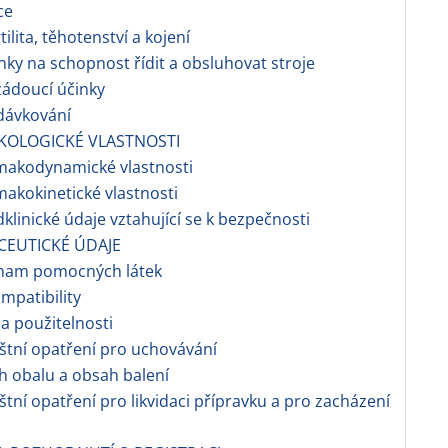
ce
ilita, těhotenství a kojení
nky na schopnost řídit a obsluhovat stroje
ádoucí účinky
dávkování
KOLOGICKÉ VLASTNOSTI
makodynamické vlastnosti
makokinetické vlastnosti
dklinické údaje vztahující se k bezpečnosti
CEUTICKÉ ÚDAJE
znam pomocných látek
ompatibility
a použitelnosti
áštní opatření pro uchovávání
h obalu a obsah balení
áštní opatření pro likvidaci přípravku a pro zacházení