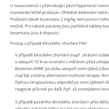
U novorozenců s přetrvávající plicní hypertenzí nov
standardní léčbě prokázán. Ohledně dávkování nelze d
Podávání dávek bosentanu 2 mg/kg není pomocí tohoto
možné. Pro takové pacienty jsou potřebné tablety bose
bosentanu jsou k dispozici.
Postup v případě klinického zhoršení PAH
V případě klinického zhoršení (např. zkrácení vzdá
o alespoň 10 % ve srovnání s měřením před zahájen
Bosentan AVMC po dobu alespoň osmi týdnů (cílová
mají být zváženy alternativní možnosti terapie. Nicm
žádnou terapeutickou odpověď po osmi týdnech 
reagovat příznivě po další čtyř- až osmitýdenní tera
V případě pozdního klinického zhoršení i přes léč
několika měsících léčby) má být terapie přehodnoce