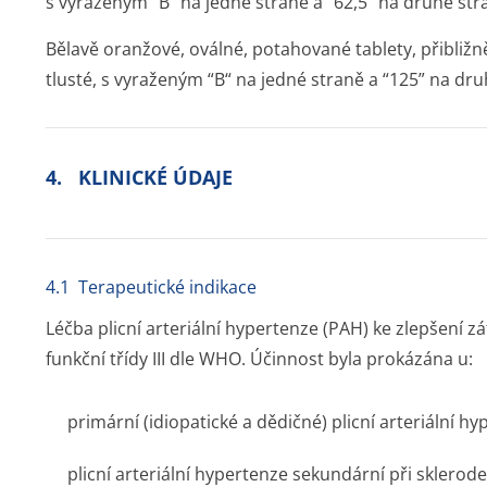
s vyraženým “B“ na jedné straně a “62,5” na druhé str
Bělavě oranžové, oválné, potahované tablety, přibli
tlusté, s vyraženým “B“ na jedné straně a “125” na dru
4. KLINICKÉ ÚDAJE
4.1 Terapeutické indikace
Léčba plicní arteriální hypertenze (PAH) ke zlepšení 
funkční třídy III dle WHO. Účinnost byla prokázána u:
primární (idiopatické a dědičné) plicní arteriální h
plicní arteriální hypertenze sekundární při sklerode