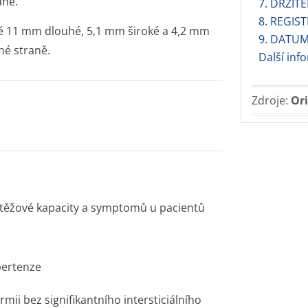
aně.
7. DRŽIT
8. REGIST
žně 11 mm dlouhé, 5,1 mm široké a 4,2 mm
9. DATUM
hé straně.
Další in
Zdroje:
Ori
zátěžové kapacity a symptomů u pacientů
ypertenze
rmii bez signifikantního intersticiálního