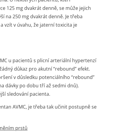
ce 125 mg dvakrát denně, se může jejich
ýší na 250 mg dvakrát denně. Je třeba
zít v úvahu, že jaterní toxicita je
 u pacientů s plicní arteriální hypertenzí
žádný důkaz pro akutní “rebound” efekt.
ršení v důsledku potenciálního “rebound”
na dávky po dobu tří až sedmi dnů).
ší sledování pacienta.
tan AVMC, je třeba tak učinit postupně se
cněním prstů