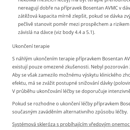
nereagují dobře na přípravek Bosentan AVMC v dáv
zátěžová kapacita mírně zlepšit, pokud se dávka zv
pečlivě stanovit poměr mezi prospěchem a rizikem a v
závislá na dávce (viz body 4.4 a 5.1).
Ukončení terapie
S náhlým ukončením terapie přípravkem Bosentan AVMC
existují pouze omezené zkušenosti. Nebyl pozorován 
Aby se však zamezilo možnému výskytu klinického zho
efektu, má se zvážit postupné snižování dávky (polovi
V průběhu ukončování léčby se doporučuje intenzivněj
Pokud se rozhodne o ukončení léčby přípravkem Bosen
současným zaváděním alternativního způsobu léčby.
Systémová skleróza s probíhajícím vředovým onemo