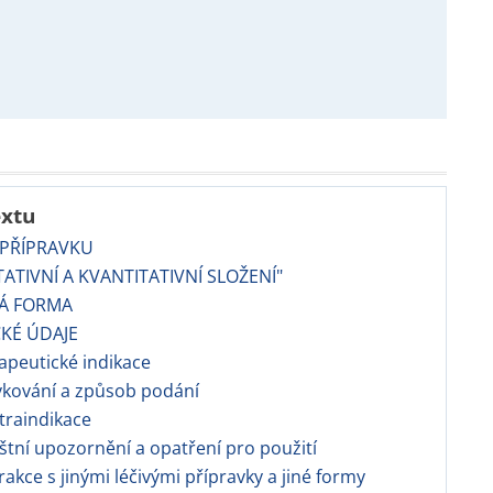
extu
 PŘÍPRAVKU
TATIVNÍ A KVANTITATIVNÍ SLOŽENÍ"
VÁ FORMA
CKÉ ÚDAJE
apeutické indikace
vkování a způsob podání
traindikace
áštní upozornění a opatření pro použití
erakce s jinými léčivými přípravky a jiné formy