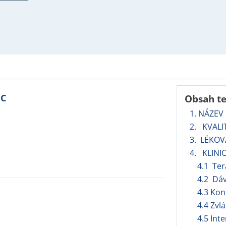
MC
Obsah t
1. NÁZEV
2. KVALI
3. LÉKO
4. KLINI
4.1 Ter
4.2 Dá
4.3 Kon
4.4 Zvl
4.5 Int