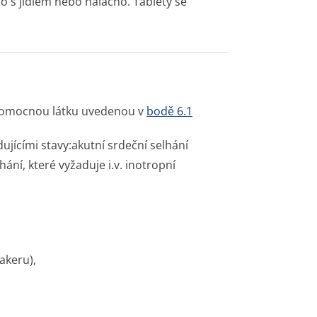
no s jídlem nebo nalačno. Tablety se
i pomocnou látku uvedenou v
bodě 6.1
ujícími stavy:akutní srdeční selhání
í, které vyžaduje i.v. inotropní
akeru),