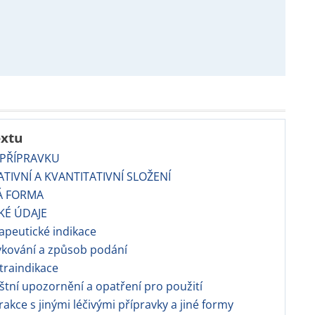
extu
 PŘÍPRAVKU
TATIVNÍ A KVANTITATIVNÍ SLOŽENÍ
Á FORMA
CKÉ ÚDAJE
apeutické indikace
vkování a způsob podání
traindikace
áštní upozornění a opatření pro použití
erakce s jinými léčivými přípravky a jiné formy