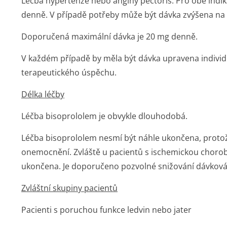
Léčba hypertenze nebo anginy pectoris: Pro obě indik
denně. V případě potřeby může být dávka zvýšena na
Doporučená maximální dávka je 20 mg denně.
V každém případě by měla být dávka upravena individu
terapeutického úspěchu.
Délka léčby
Léčba bisoprololem je obvykle dlouhodobá.
Léčba bisoprololem nesmí být náhle ukončena, proto
onemocnění. Zvláště u pacientů s ischemickou chorob
ukončena. Je doporučeno pozvolné snižování dávková
Zvláštní skupiny pacientů
Pacienti s poruchou funkce ledvin nebo jater