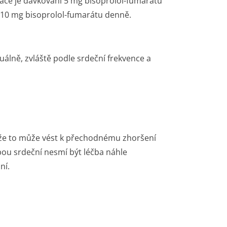
ace je dávkování 5 mg bisoprolol-fumarátu
 10 mg bisoprolol-fumarátu denně.
álně, zvláště podle srdeční frekvence a
že to může vést k přechodnému zhoršení
ou srdeční nesmí být léčba náhle
ní.