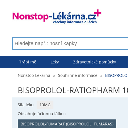
Trápí mě
Léky
Zdravotnické pomůcky
Nonstop Lékárna
»
Souhrnné informace
»
BISOPROLOL
BISOPROLOL-RATIOPHARM 10 
Síla léku
10MG
Obsahuje účinnou látku :
BISOPROLOL-FUMARÁT (BISOPROLOLI FUMARAS)