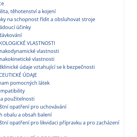
ce
ilita, těhotenství a kojení
nky na schopnost řídit a obsluhovat stroje
ádoucí účinky
dávkování
KOLOGICKÉ VLASTNOSTI
makodynamické vlastnosti
makokinetické vlastnosti
dklinické údaje vztahující se k bezpečnosti
CEUTICKÉ ÚDAJE
znam pomocných látek
ompatibility
a použitelnosti
áštní opatření pro uchovávání
h obalu a obsah balení
áštní opatření pro likvidaci přípravku a pro zacházení