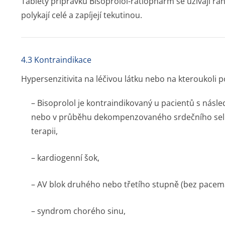
Tablety přípravku Bisoprolol-ratiopharm se užívají rá
polykají celé a zapíjejí tekutinou.
4.3 Kontraindikace
Hypersenzitivita na léčivou látku nebo na kteroukol
– Bisoprolol je kontraindikovaný u pacientů s násled
nebo v průběhu dekompenzovaného srdečního selhán
terapii,
– kardiogenní šok,
– AV blok druhého nebo třetího stupně (bez pacem
– syndrom chorého sinu,