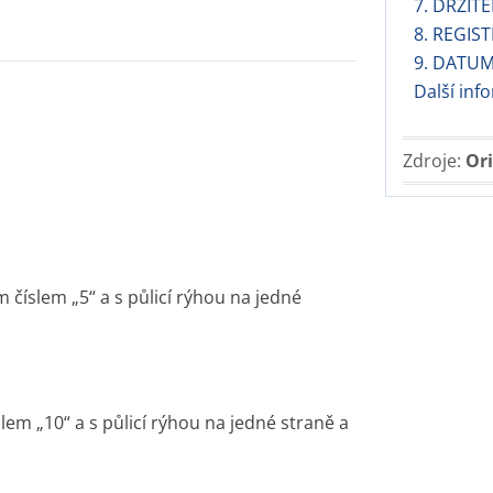
7. DRŽIT
8. REGIS
9. DATUM
Další in
Zdroje:
Ori
m číslem „5“ a s půlicí rýhou na jedné
lem „10“ a s půlicí rýhou na jedné straně a