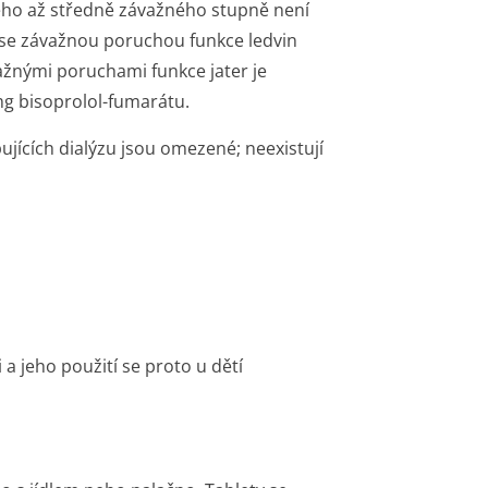
ého až středně závažného stupně není
se závažnou poruchou funkce ledvin
ažnými poruchami funkce jater je
g bisoprolol-fumarátu.
jících dialýzu jsou omezené; neexistují
a jeho použití se proto u dětí