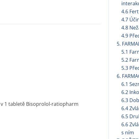
interak
4.6 Fert
4.7 Úči
4.8 Než
4.9 Pře
5. FARMA
5.1 Far
5.2 Far
5.3 Pře
6. FARMA
6.1 Se
6.2 Ink
6.3 Dob
 1 tabletě Bisoprolol-ratiopharm
6.4 Zvl
6.5 Dru
6.6 Zvl
s ním