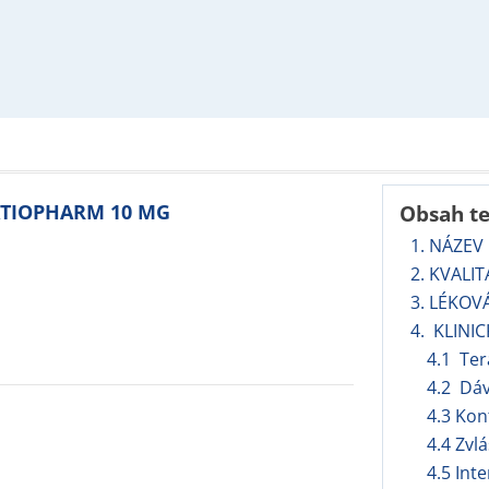
RATIOPHARM 10 MG
Obsah t
1. NÁZEV
2. KVALI
3. LÉKOV
4. KLINI
4.1 Ter
4.2 Dá
4.3 Kon
4.4 Zvl
4.5 Int