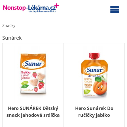
Značky
Sunárek
Hero SUNÁREK Dětský
Hero Sunárek Do
snack jahodová srdíčka
ručičky jablko
50 g
MERUŇKA 100g