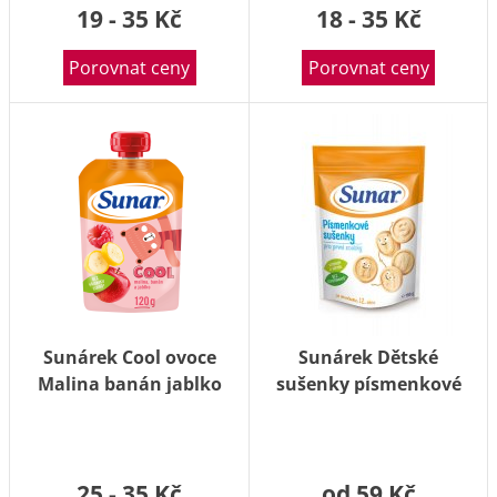
19 - 35 Kč
18 - 35 Kč
Porovnat ceny
Porovnat ceny
Sunárek Cool ovoce
Sunárek Dětské
Malina banán jablko
sušenky písmenkové
kapsička 120 g
150 g
25 - 35 Kč
od 59 Kč