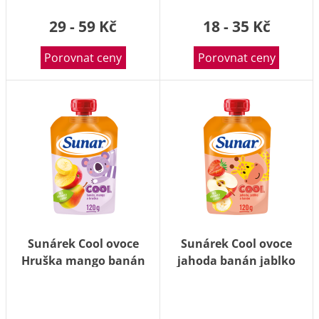
29 - 59 Kč
18 - 35 Kč
Porovnat ceny
Porovnat ceny
Sunárek Cool ovoce
Sunárek Cool ovoce
Hruška mango banán
jahoda banán jablko
kapsička 120 g
120 g