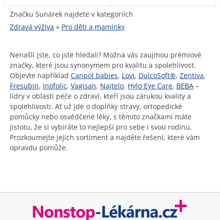
Značku Sunárek najdete v kategoriích
Zdravá výživa
»
Pro děti a maminky
Nenašli jste, co jste hledali? Možná vás zaujmou prémiové
značky, které jsou synonymem pro kvalitu a spolehlivost.
Objevte například
Canpol babies
,
Lovi
,
DulcoSoft®
,
Zentiva
,
Fresubin
,
Inofolic
,
Vagisan
,
Najtelo
,
Hylo Eye Care
,
BEBA
–
lídry v oblasti péče o zdraví, kteří jsou zárukou kvality a
spolehlivosti. Ať už jde o doplňky stravy, ortopedické
pomůcky nebo osvědčené léky, s těmito značkami máte
jistotu, že si vybíráte to nejlepší pro sebe i svou rodinu.
Prozkoumejte jejich sortiment a najděte řešení, které vám
opravdu pomůže.