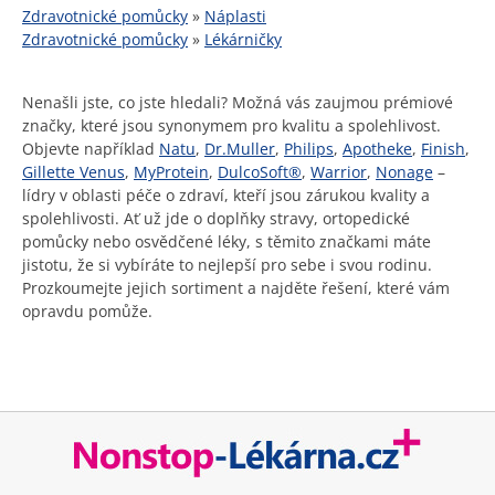
Zdravotnické pomůcky
»
Náplasti
Zdravotnické pomůcky
»
Lékárničky
Nenašli jste, co jste hledali? Možná vás zaujmou prémiové
značky, které jsou synonymem pro kvalitu a spolehlivost.
Objevte například
Natu
,
Dr.Muller
,
Philips
,
Apotheke
,
Finish
,
Gillette Venus
,
MyProtein
,
DulcoSoft®
,
Warrior
,
Nonage
–
lídry v oblasti péče o zdraví, kteří jsou zárukou kvality a
spolehlivosti. Ať už jde o doplňky stravy, ortopedické
pomůcky nebo osvědčené léky, s těmito značkami máte
jistotu, že si vybíráte to nejlepší pro sebe i svou rodinu.
Prozkoumejte jejich sortiment a najděte řešení, které vám
opravdu pomůže.