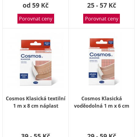
od 59 Kč
25 - 57 Kč
Porovnat ceny
Porovnat ceny
Cosmos Klasická textilní
Cosmos Klasická
1 m x 8 cm náplast
voděodolná 1 m x 6 cm
náplast
39 - 55 Kč
29 - 59 Kč