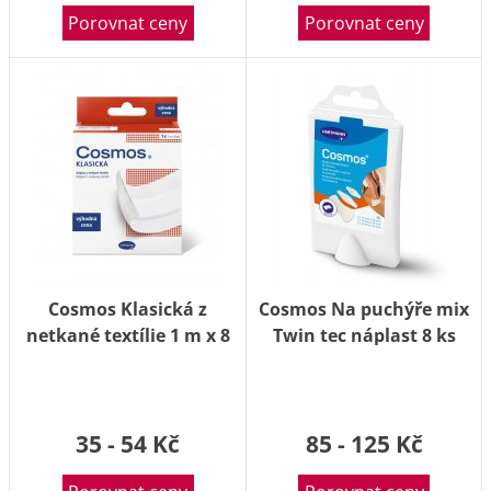
Porovnat ceny
Porovnat ceny
Cosmos Klasická z
Cosmos Na puchýře mix
netkané textílie 1 m x 8
Twin tec náplast 8 ks
cm náplast
35 - 54 Kč
85 - 125 Kč