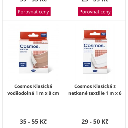
Porovnat ceny
Porovnat ceny
Cosmos Klasická
Cosmos Klasická z
voděodolná 1 m x 8 cm
netkané textílie 1 m x 6
náplast
cm náplast
35 - 55 Kč
29 - 50 Kč