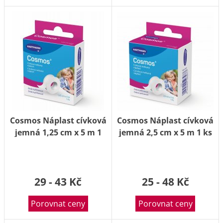
Cosmos Náplast cívková
Cosmos Náplast cívková
jemná 1,25 cm x 5 m 1
jemná 2,5 cm x 5 m 1 ks
ks
29 - 43 Kč
25 - 48 Kč
Porovnat ceny
Porovnat ceny