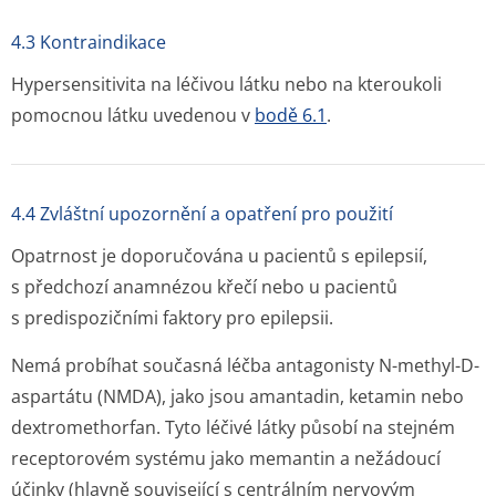
4.3 Kontraindikace
Hypersensitivita na léčivou látku nebo na kteroukoli
pomocnou látku uvedenou v
bodě 6.1
.
4.4 Zvláštní upozornění a opatření pro použití
Opatrnost je doporučována u pacientů s epilepsií,
s předchozí anamnézou křečí nebo u pacientů
s predispozičními faktory pro epilepsii.
Nemá probíhat současná léčba antagonisty N-methyl-D-
aspartátu (NMDA), jako jsou amantadin, ketamin nebo
dextromethorfan. Tyto léčivé látky působí na stejném
receptorovém systému jako memantin a nežádoucí
účinky (hlavně související s centrálním nervovým