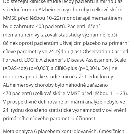
Do stěžejní klinické studie léčby pacientů s mírnou až
střední formou Alzheimerovy choroby (celkové skóre
MMSE před léčbou 10–22) monoterapií memantinem
bylo zahrnuto 403 pacientů. Pacienti léčení
memantinem vykazovali statisticky významně lepší
účinek oproti pacientům užívajícím placebo na primární
cílové parametry ve 24. týdnu (Last Observation Carried
Forward, LOCF): Alzheimer's Disease Assessment Scale
(ADAS-cog) (p=0,003) a CIBIC-plus (p=0,004). Do jiné
monoterapeutické studie mírné až střední formy
Alzheimerovy choroby bylo náhodně zařazeno
470 pacientů (celkové skóre MMSE před léčbou 11 – 23).
V prospektivně definované primární analýze nebylo ve
24. týdnu dosaženo statistické významnosti v ovlivnění
primárního cílového parametru účinnosti.
Meta-analýza 6 placebem kontrolovaných, 6měsíčních