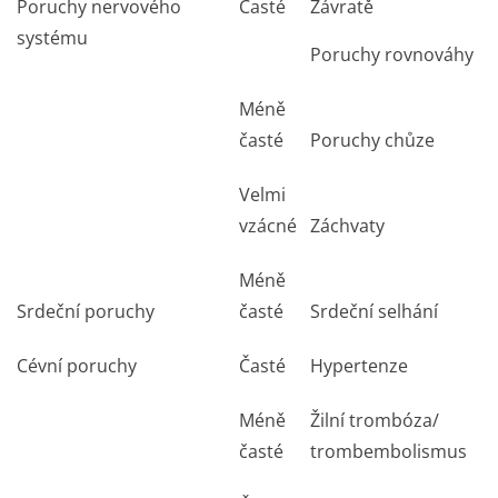
Poruchy nervového
Časté
Závratě
systému
Poruchy rovnováhy
Méně
časté
Poruchy chůze
Velmi
vzácné
Záchvaty
Méně
Srdeční poruchy
časté
Srdeční selhání
Cévní poruchy
Časté
Hypertenze
Méně
Žilní trombóza/
časté
trombembolismus