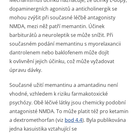
Mechanismus účinku naznačuje, že účinky L-dopy,
dopaminergních agonistů a anticholinergik se
mohou zvýšit při současné léčbě antagonisty
NMDA, mezi něž patří memantin. Účinek
barbiturátů a neuroleptik se může snížit. Při
současném podání memantinu s myorelaxancii
dantrolenem nebo baklofenem může dojít
k ovlivnění jejich účinku, což může vyžadovat
úpravu dávky.
Současné užití memantinu a amantadinu není
vhodné, vzhledem k riziku farmakotoxické
psychózy. Obě léčivé látky jsou chemicky podobní
antagonisté NMDA. To může platit též pro ketamin
a dextromethorfan (viz
bod 4.4
). Byla publikována
jedna kasuistika vztahující se