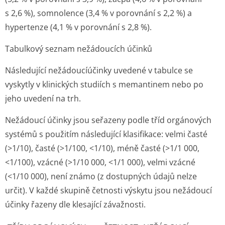
s 2,6 %), somnolence (3,4 % v porovnání s 2,2 %) a
hypertenze (4,1 % v porovnání s 2,8 %).
Tabulkový seznam nežádoucích účinků
Následující nežádoucíúčinky uvedené v tabulce se
vyskytly v klinických studiích s memantinem nebo po
jeho uvedení na trh.
Nežádoucí účinky jsou seřazeny podle tříd orgánových
systémů s použitím následující klasifikace: velmi časté
(>1/10), časté (>1/100, <1/10), méně časté (>1/1 000,
<1/100), vzácné (>1/10 000, <1/1 000), velmi vzácné
(<1/10 000), není známo (z dostupných údajů nelze
určit). V každé skupině četnosti výskytu jsou nežádoucí
účinky řazeny dle klesající závažnosti.