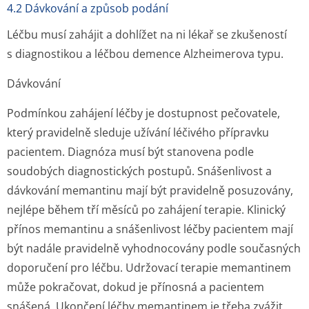
4.2 Dávkování a způsob podání
Léčbu musí zahájit a dohlížet na ni lékař se zkušeností
s diagnostikou a léčbou demence Alzheimerova typu.
Dávkování
Podmínkou zahájení léčby je dostupnost pečovatele,
který pravidelně sleduje užívání léčivého přípravku
pacientem. Diagnóza musí být stanovena podle
soudobých diagnostických postupů. Snášenlivost a
dávkování memantinu mají být pravidelně posuzovány,
nejlépe během tří měsíců po zahájení terapie. Klinický
přínos memantinu a snášenlivost léčby pacientem mají
být nadále pravidelně vyhodnocovány podle současných
doporučení pro léčbu. Udržovací terapie memantinem
může pokračovat, dokud je přínosná a pacientem
snášená. Ukončení léčby memantinem je třeba zvážit,