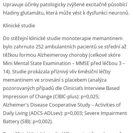
Upravuje účinky patologicky zvýšené excitačně působící
hladiny glutamátu, která může vést k dysfunkci neuronů.
Klinické studie
Do stěžejní klinické studie monoterapie memantinem
bylo zahrnuto 252 ambulantních pacientů se střední až
těžkou formou Alzheimerovy choroby (celkové skóre
Mini Mental State Examination – MMSE před léčbou 3 –
14). Studie prokázala příznivý vliv 6měsíční léčby
memantinem ve srovnání s placebem (analýza
pozorovaných případů dle Cliniciaťs Interview Based
Impression of Change (CIBIC-plus): p=0,025;
Alzheimer's Disease Cooperative Study – Activities of
Daily Living (ADCS-ADLsev): p=0,003; Severe Impairment
Battery (SIB): p=0,002).