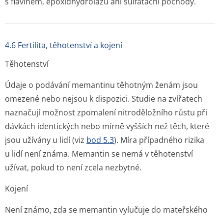
s flavinem, epoxidhydrolázu ani sulfatační pochody.
4.6 Fertilita, těhotenství a kojení
Těhotenství
Údaje o podávání memantinu těhotným ženám jsou
omezené nebo nejsou k dispozici. Studie na zvířatech
naznačují možnost zpomalení nitroděložního růstu při
dávkách identických nebo mírně vyšších než těch, které
jsou užívány u lidí (viz
bod 5.3
). Míra případného rizika
u lidí není známa. Memantin se nemá v těhotenství
užívat, pokud to není zcela nezbytné.
Kojení
Není známo, zda se memantin vylučuje do mateřského