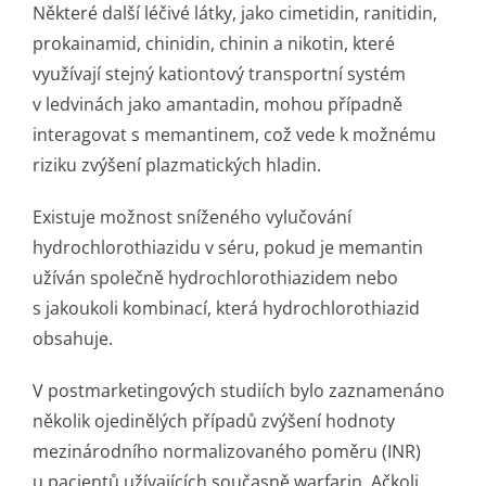
Některé další léčivé látky, jako cimetidin, ranitidin,
prokainamid, chinidin, chinin a nikotin, které
využívají stejný kationtový transportní systém
v ledvinách jako amantadin, mohou případně
interagovat s memantinem, což vede k možnému
riziku zvýšení plazmatických hladin.
Existuje možnost sníženého vylučování
hydrochlorothiazidu v séru, pokud je memantin
užíván společně hydrochlorothi­azidem nebo
s jakoukoli kombinací, která hydrochlorothiazid
obsahuje.
V postmarketin­gových studiích bylo zaznamenáno
několik ojedinělých případů zvýšení hodnoty
mezinárodního normalizovaného poměru (INR)
u pacientů užívajících současně warfarin. Ačkoli