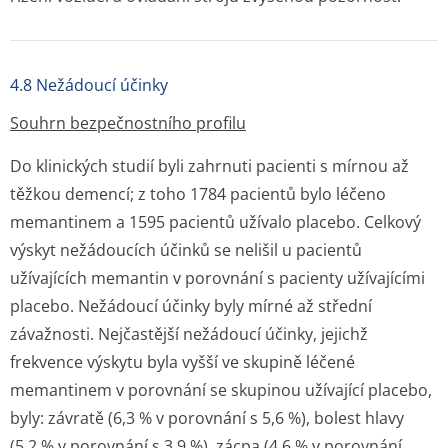
4.8 Nežádoucí účinky
Souhrn bezpečnostního profilu
Do klinických studií byli zahrnuti pacienti s mírnou až
těžkou demencí; z toho 1784 pacientů bylo léčeno
memantinem a 1595 pacientů užívalo placebo. Celkový
výskyt nežádoucích účinků se nelišil u pacientů
užívajících memantin v porovnání s pacienty užívajícími
placebo. Nežádoucí účinky byly mírné až střední
závažnosti. Nejčastější nežádoucí účinky, jejichž
frekvence výskytu byla vyšší ve skupině léčené
memantinem v porovnání se skupinou užívající placebo,
byly: závratě (6,3 % v porovnání s 5,6 %), bolest hlavy
(5,2 % v porovnání s 3,9 %), zácpa (4,6 % v porovnání