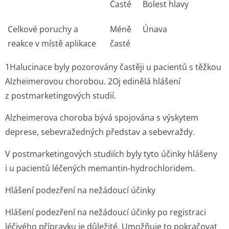
Časté
Bolest hlavy
Celkové poruchy a
Méně
Únava
reakce v místě aplikace
časté
1
Halucinace byly pozorovány častěji u pacientů s těžkou
Alzheimerovou chorobou.
2
Oj edinělá hlášení
z postmarketin­gových studií.
Alzheimerova choroba bývá spojována s výskytem
deprese, sebevražedných představ a sebevraždy.
V postmarketin­gových studiích byly tyto účinky hlášeny
i u pacientů léčených memantin-hydrochloridem.
Hlášení podezření na nežádoucí účinky
Hlášení podezření na nežádoucí účinky po registraci
léčivého přípravku je důležité. Umožňuje to pokračovat