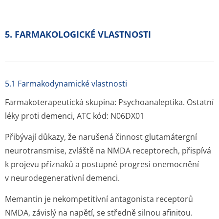
5. FARMAKOLOGICKÉ VLASTNOSTI
5.1 Farmakodynamické vlastnosti
Farmakoterapeutická skupina: Psychoanaleptika. Ostatní
léky proti demenci, ATC kód: N06DX01
Přibývají důkazy, že narušená činnost glutamátergní
neurotransmise, zvláště na NMDA receptorech, přispívá
k projevu příznaků a postupné progresi onemocnění
v neurodegene­rativní demenci.
Memantin je nekompetitivní antagonista receptorů
NMDA, závislý na napětí, se středně silnou afinitou.