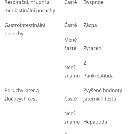
Respirační, hrudní a
Časté
Dyspnoe
mediastinální poruchy
Gastrointestinální
Časté
Zácpa
poruchy
Méně
časté
Zvracení
2
Není
známo
Pankreatitida
Poruchy jater a
Zvýšené hodnoty
žlučových cest
Časté
jaterních testů
Není
známo
Hepatitida