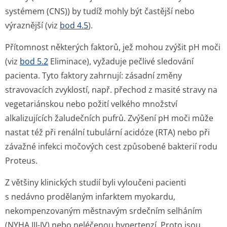
systémem (CNS)) by tudíž mohly být častější nebo
výraznější (viz
bod 4.5
).
Přítomnost některých faktorů, jež mohou zvýšit pH moči
(viz
bod 5.2
Eliminace), vyžaduje pečlivé sledování
pacienta. Tyto faktory zahrnují: zásadní změny
stravovacích zvyklostí, např. přechod z masité stravy na
vegetariánskou nebo požití velkého množství
alkalizujících žaludečních pufrů. Zvýšení pH moči může
nastat též při renální tubulární acidóze (RTA) nebo při
závažné infekci močových cest způsobené bakterií rodu
Proteus.
Z většiny klinických studií byli vyloučeni pacienti
s nedávno prodělaným infarktem myokardu,
nekompenzovaným městnavým srdečním selháním
(NYHA III-IV) nebo neléčenou hypertenzí. Proto jsou