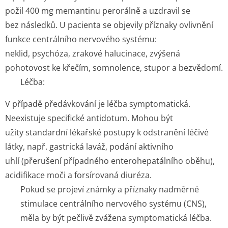
požil 400 mg memantinu perorálně a uzdravil se
bez následků. U pacienta se objevily příznaky ovlivnění
funkce centrálního nervového systému:
neklid, psychóza, zrakové halucinace, zvýšená
pohotovost ke křečím, somnolence, stupor a bezvědomí.
Léčba:
V případě předávkování je léčba symptomatická.
Neexistuje specifické antidotum. Mohou být
užity standardní lékařské postupy k odstranění léčivé
látky, např. gastrická laváž, podání aktivního
uhlí (přerušení případného enterohepatálního oběhu),
acidifikace moči a forsírovaná diuréza.
Pokud se projeví známky a příznaky nadměrné
stimulace centrálního nervového systému (CNS),
měla by být pečlivě zvážena symptomatická léč­ba.