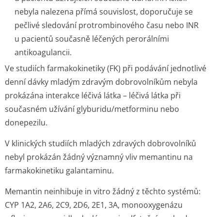
nebyla nalezena přímá souvislost, doporučuje se
pečlivé sledování protrombinového času nebo INR
u pacientů současně léčených perorálními
antikoagulancii.
Ve studiích farmakokinetiky (FK) při podávání jednotlivé
denní dávky mladým zdravým dobrovolníkům nebyla
prokázána interakce léčivá látka – léčivá látka při
současném užívání glyburidu/met­forminu nebo
donepezilu.
V klinických studiích mladých zdravých dobrovolníků
nebyl prokázán žádný významný vliv memantinu na
farmakokinetiku galantaminu.
Memantin neinhibuje
in vitro
žádný z těchto systémů:
CYP 1A2, 2A6, 2C9, 2D6, 2E1, 3A, monooxygenázu