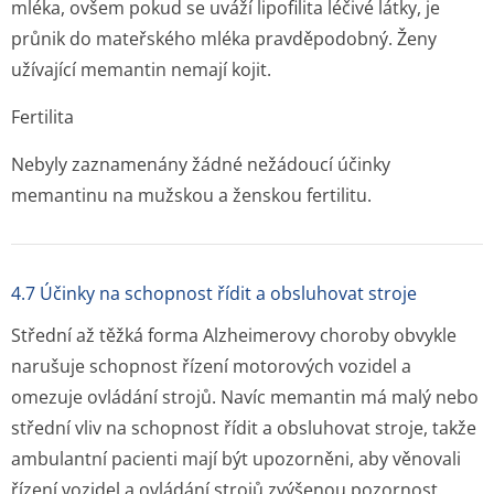
mléka, ovšem pokud se uváží lipofilita léčivé látky, je
průnik do mateřského mléka pravděpodobný. Ženy
užívající memantin nemají kojit.
Fertilita
Nebyly zaznamenány žádné nežádoucí účinky
memantinu na mužskou a ženskou fertilitu.
4.7 Účinky na schopnost řídit a obsluhovat stroje
Střední až těžká forma Alzheimerovy choroby obvykle
narušuje schopnost řízení motorových vozidel a
omezuje ovládání strojů. Navíc memantin má malý nebo
střední vliv na schopnost řídit a obsluhovat stroje, takže
ambulantní pacienti mají být upozorněni, aby věnovali
řízení vozidel a ovládání strojů zvýšenou pozornost.