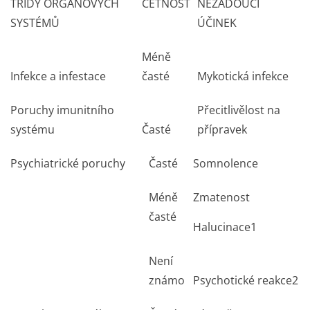
TŘÍDY ORGÁNOVÝCH
ČETNOST
NEŽÁDOUCÍ
SYSTÉMŮ
ÚČINEK
Méně
Infekce a infestace
časté
Mykotická infekce
Poruchy imunitního
Přecitlivělost na
systému
Časté
přípravek
Psychiatrické poruchy
Časté
Somnolence
Méně
Zmatenost
časté
Halucinace
1
Není
známo
Psychotické reakce
2