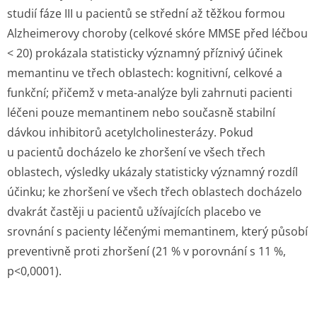
studií fáze III u pacientů se střední až těžkou formou
Alzheimerovy choroby (celkové skóre MMSE před léčbou
< 20) prokázala statisticky významný příznivý účinek
memantinu ve třech oblastech: kognitivní, celkové a
funkční; přičemž v meta-analýze byli zahrnuti pacienti
léčeni pouze memantinem nebo současně stabilní
dávkou inhibitorů acetylcholines­terázy. Pokud
u pacientů docházelo ke zhoršení ve všech třech
oblastech, výsledky ukázaly statisticky významný rozdíl
účinku; ke zhoršení ve všech třech oblastech docházelo
dvakrát častěji u pacientů užívajících placebo ve
srovnání s pacienty léčenými memantinem, který působí
preventivně proti zhoršení (21 % v porovnání s 11 %,
p<0,0001).