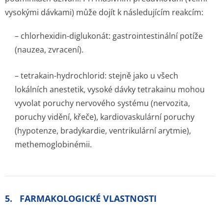
vysokými dávkami) může dojít k následujícím reakcím:
– chlorhexidin-diglukonát: gastrointestinální potíže
(nauzea, zvracení).
– tetrakain-hydrochlorid: stejně jako u všech
lokálních anestetik, vysoké dávky tetrakainu mohou
vyvolat poruchy nervového systému (nervozita,
poruchy vidění, křeče), kardiovaskulární poruchy
(hypotenze, bradykardie, ventrikulární arytmie),
methemoglobinémii.
5. FARMAKOLOGICKÉ VLASTNOSTI