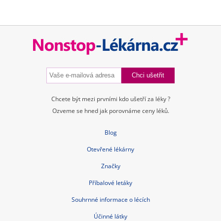
ATC skupiny
Pravidla a podmínky používání
Zásady ochrany osobních údajů
Kontakt
Blog
Tuková bulka pod kůží
Příčiny a léčba průjmu
Nitroděložní tělísko – cena, spolehlivost, rizika, hormony
Jarní detox těla i mysli
Bolest břicha
Czech Republic nonstop-lekarna.cz