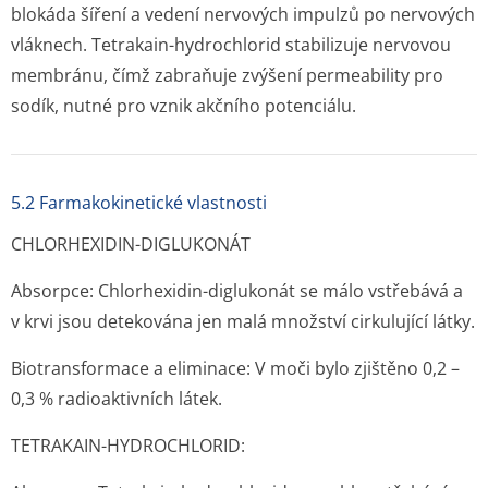
blokáda šíření a vedení nervových impulzů po nervových
vláknech. Tetrakain-hydrochlorid stabilizuje nervovou
membránu, čímž zabraňuje zvýšení permeability pro
sodík, nutné pro vznik akčního potenciálu.
5.2 Farmakokinetické vlastnosti
CHLORHEXIDIN-DIGLUKONÁT
Absorpce: Chlorhexidin-diglukonát se málo vstřebává a
v krvi jsou detekována jen malá množství cirkulující látky.
Biotransformace a eliminace: V moči bylo zjištěno 0,2 –
0,3 % radioaktivních lá­tek.
TETRAKAIN-HYDROCHLORID: