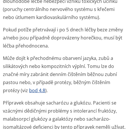
dlouhodobé léčbě nebezpečí vzniku toxických účinků
(poruchy centrálního nervového systému s křečemi
nebo útlumem kardiovaskulárního systému).
Pokud potíže přetrvávají i po 5 dnech léčby beze změny
a/nebo jsou případně doprovázeny horečkou, musí být
léčba přehodnocena.
Může dojít k přechodnému obarvení jazyka, zubů a
silikátových nebo kompozitních výplní. Tomu lze do
značné míry zabránit denním čištěním běžnou zubní
pastou nebo, v případě protézy, běžným čištěním
protézy (viz
bod 4.8
).
Přípravek obsahuje sacharózu a glukózu. Pacienti se
vzácnými dědičnými problémy s intolerancí fruktózy,
malabsorpcí glukózy a galaktózy nebo sacharázo-
isomaltázové deficienci by tento přípravek neměli užívat.