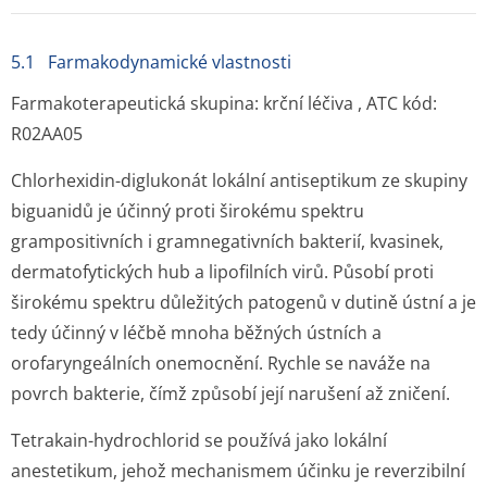
5.1 Farmakodynamické vlastnosti
Farmakoterapeutická skupina: krční léčiva , ATC kód:
R02AA05
Chlorhexidin-diglukonát lokální antiseptikum ze skupiny
biguanidů je účinný proti širokému spektru
grampositivních i gramnegativních bakterií, kvasinek,
dermatofytických hub a lipofilních virů. Působí proti
širokému spektru důležitých patogenů v dutině ústní a je
tedy účinný v léčbě mnoha běžných ústních a
orofaryngeálních onemocnění. Rychle se naváže na
povrch bakterie, čímž způsobí její narušení až zničení.
Tetrakain-hydrochlorid se používá jako lokální
anestetikum, jehož mechanismem účinku je reverzibilní