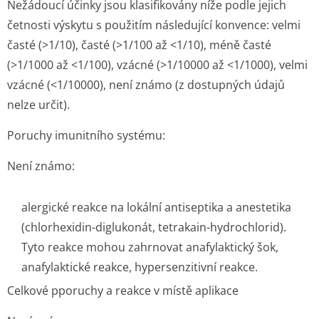
Nežádoucí účinky jsou klasifikovány níže podle jejich
četnosti výskytu s použitím následující konvence: velmi
časté (>1/10), časté (>1/100 až <1/10), méně časté
(>1/1000 až <1/100), vzácné (>1/10000 až <1/1000), velmi
vzácné (<1/10000), není známo (z dostupných údajů
nelze určit).
Poruchy imunitního systému
:
Není známo:
alergické reakce na lokální antiseptika a anestetika
(chlorhexidin-diglukonát, tetrakain-hydrochlorid).
Tyto reakce mohou zahrnovat anafylaktický šok,
anafylaktické reakce, hypersenzitivní reakce.
Celkové pporuchy a reakce v místě aplikace