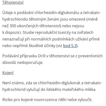
Těhotenství
Údaje o podávání chlorhexidin-diglukonátu a tetrakain-
hydrochloridu těhotným ženám jsou omezené (méně
než 300 ukončených těhotenství) nebo nejsou
k dispozici. Studie reprodukční toxicity na zvířatech
nenaznačují při normálních podmínkách užívání přímé
nebo nepřímé škodlivé účinky (viz
bod 5.3
).
Podávání přípravku Drill v těhotenství se z preventivních
důvodů nedoporučuje.
Kojení
Není známo, zda se chlorhexidin-diglukonát a tetrakain-
hydrochlorid vylučují do lidského mateřského mléka.
Riziko pro kojené novorozence /děti nelze vyloučit.