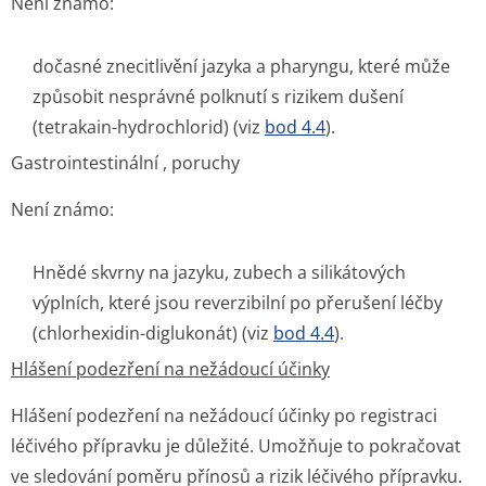
Není známo:
dočasné znecitlivění jazyka a pharyngu, které může
způsobit nesprávné polknutí s rizikem dušení
(tetrakain-hydrochlorid) (viz
bod 4.4
).
Gastrointestinální , poruchy
Není známo:
Hnědé skvrny na jazyku, zubech a silikátových
výplních, které jsou reverzibilní po přerušení léčby
(chlorhexidin-diglukonát) (viz
bod 4.4
).
Hlášení podezření na nežádoucí účinky
Hlášení podezření na nežádoucí účinky po registraci
léčivého přípravku je důležité. Umožňuje to pokračovat
ve sledování poměru přínosů a rizik léčivého přípravku.