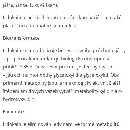
játra, srdce, tuková tkáň).
Lidokain prochází hematoencefalickou bariérou a také
placentou a do mateřského mléka.
Biotransformace
Lidokain se metabolizuje během prvního průchodu játry
a po perorálním podání je biologická dostupnost
přibližně 35%. Devadesát procent je deethylováno
v játrech na monoethylglyci­nexylid a glycinexylid. Oba
primární metabolity jsou farmakologicky aktivní. Další
štěpení amidových vazeb vytváří metabolity xylidin a 4-
hydroxyxylidin.
Eliminace
Lidokain je eliminován ledvinami ve formě metabolitů.