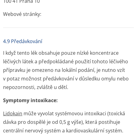
100 41 Praha 10
Webové stránky:
4.9 Předávkování
I když tento lék obsahuje pouze nízké koncentrace
léčivých látek a předpokládané použití tohoto léčivého
přípravku je omezeno na lokální podání, je nutno vzít
v potaz možnost předávkování v důsledku omylu nebo
nepozornosti, zvláště u dětí.
Symptomy intoxikace:
Lidokain
může vyvolat systémovou intoxikaci (toxická
dávka pro dospělé je od 0,5 g výše), která postihuje
centrální nervový systém a kardiovaskulární systém.