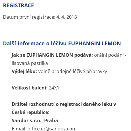
Chcete být mezi prvními kdo ušetří za léky ?
Ozveme se hned jak porovnáme ceny léků.
Blog
Otevřené lékárny
Značky
Příbalové letáky
Souhrnné informace o lécích
Účinné látky
ATC skupiny
Pravidla a podmínky používání
Zásady ochrany osobních údajů