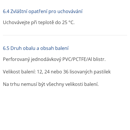
6.4 Zvláštní opatření pro uchovávání
Uchovávejte při teplotě do 25 °C.
6.5 Druh obalu a obsah balení
Perforovaný jednodávkový PVC/PCTFE/Al blistr.
Velikost balení: 12, 24 nebo 36 lisovaných pastilek
Na trhu nemusí být všechny velikosti balení.
6.6 Zvláštní opatření pro likvidaci přípravku a pro
zacházení s ním
Žádné zvláštní požadavky.