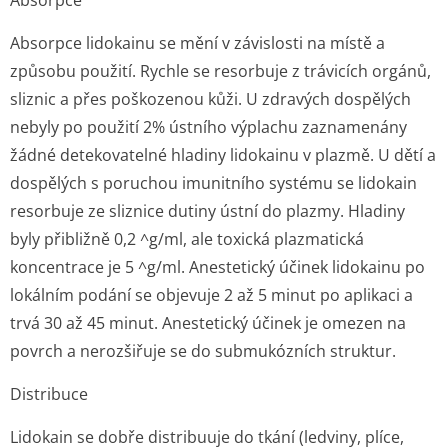
Absorpce
Absorpce lidokainu se mění v závislosti na místě a
způsobu použití. Rychle se resorbuje z trávicích orgánů,
sliznic a přes poškozenou kůži. U zdravých dospělých
nebyly po použití 2% ústního výplachu zaznamenány
žádné detekovatelné hladiny lidokainu v plazmě. U dětí a
dospělých s poruchou imunitního systému se lidokain
resorbuje ze sliznice dutiny ústní do plazmy. Hladiny
byly přibližně 0,2 ^g/ml, ale toxická plazmatická
koncentrace je 5 ^g/ml. Anestetický účinek lidokainu po
lokálním podání se objevuje 2 až 5 minut po aplikaci a
trvá 30 až 45 minut. Anestetický účinek je omezen na
povrch a nerozšiřuje se do submukózních struktur.
Distribuce
Lidokain se dobře distribuuje do tkání (ledviny, plíce,