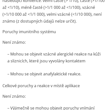
následující konvence: velmi časté (> 1/10), časté (>1/100
až <1/10), méně časté (>1/1 000 až <1/100), vzácné
(>1/10 000 až <1/1 000), velmi vzácné (<1/10 000), není
známo (z dostupných údajů nelze určit).
Poruchy imunitního systému
Není známo:
– Mohou se objevit vzácné alergické reakce na kůži
a sliznicích, které jsou vyvolány kontaktem
– Mohou se objevit anafylaktické reakce.
Celkové poruchy a reakce v místě aplikace
Není známo:
– Výjimečně se mohou objevit poruchy vnímání