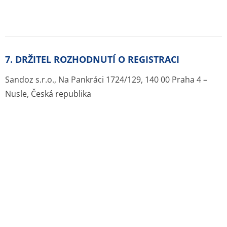
Zdroje:
Originál PDF (sukl.cz)
Lék je zařazen v ATC stromu:
R Respirační systém
R02 Krční léčiva
R02A Krční léčiva
R02AA Antiseptika
R02AA05 CHLORHEXIDIN
Podobné léky