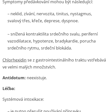
Symptomy předávkování mohou být následující:
– neklid, zívání, nervozita, tinitus, nystagmus,
svalový třes, křeče, deprese, dyspnoe.
– snížená kontraktilita srdečního svalu, periferní
vazodilatace, hypotenze, bradykardie, porucha
srdečního rytmu, srdeční blokáda.
Chlorhexidin
se z gastrointes­tinálního traktu vstřebává
ve velmi malých množstvích.
Antidotum:
neexistuje.
Léčba:
Systémová intoxikace:
– je nutno přerušit používání přípravku.