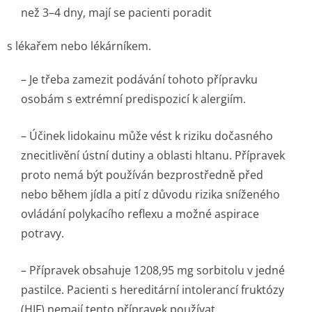
než 3–4 dny, mají se pacienti poradit
s lékařem nebo lékárníkem.
– Je třeba zamezit podávání tohoto přípravku
osobám s extrémní predispozicí k alergiím.
– Účinek lidokainu může vést k riziku dočasného
znecitlivění ústní dutiny a oblasti hltanu. Přípravek
proto nemá být používán bezprostředně před
nebo během jídla a pití z důvodu rizika sníženého
ovládání polykacího reflexu a možné aspirace
potravy.
– Přípravek obsahuje 1208,95 mg sorbitolu v jedné
pastilce. Pacienti s hereditární intolerancí fruktózy
(HIF) nemají tento přípravek používat.