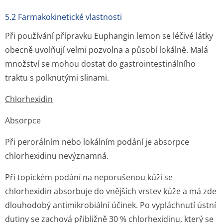
5.2 Farmakokinetické vlastnosti
Při používání přípravku Euphangin lemon se léčivé látky
obecně uvolňují velmi pozvolna a působí lokálně. Malá
množství se mohou dostat do gastrointesti­nálního
traktu s polknutými slinami.
Chlorhexidin
Absorpce
Při perorálním nebo lokálním podání je absorpce
chlorhexidinu nevýznamná.
Při topickém podání na neporušenou kůži se
chlorhexidin absorbuje do vnějších vrstev kůže a má zde
dlouhodobý antimikrobiální účinek. Po vypláchnutí ústní
dutiny se zachová přibližně 30 % chlorhexidinu, který se