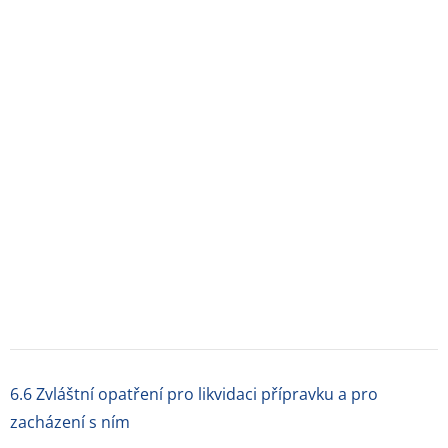
7. DRŽITEL ROZHODNUTÍ O REGISTRACI
Sandoz s.r.o., Na Pankráci 1724/129, 140 00 Praha 4 –
Nusle, Česká republika
8. REGISTRAČNÍ ČÍSLO
69/496/13-C
9. DATUM PRVNÍ REGISTRACE/PRODLOUŽENÍ
REGISTRACE
Datum první registrace: 4. 4. 2018