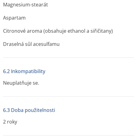
Magnesium-stearát
Aspartam
Citronové aroma (obsahuje ethanol a siřičitany)
Draselná sůl acesulfamu
6.2 Inkompatibility
Neuplatňuje se.
6.3 Doba použitelnosti
2 roky