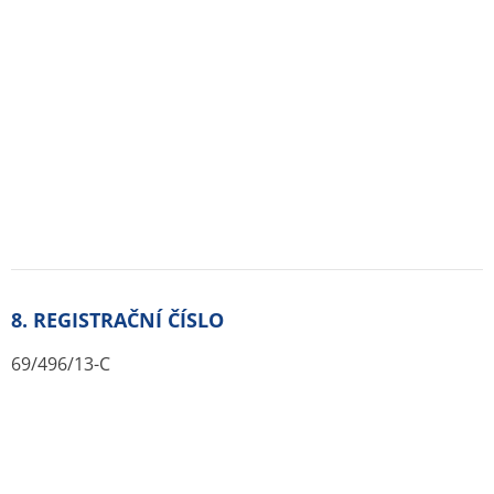
BEPANTHEN PLUS
479 - 539 Kč
PROCTO-GLYVENOL
199 - 239 Kč
KAMISTAD SENZITIV
179 - 183 Kč
DOBEXIL H UNG
95 - 149 Kč