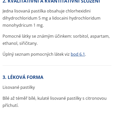
2. KVALITATIVNÍ A KVANTITATIVNÍ SLOŽENÍ
Jedna lisovaná pastilka obsahuje chlorhexidini
dihydrochloridum 5 mg a lidocaini hydrochloridum
monohydricum 1 mg.
Pomocné látky se známým účinkem: sorbitol, aspartam,
ethanol, siřičitany.
Úplný seznam pomocných látek viz
bod 6.1
.
3. LÉKOVÁ FORMA
Lisované pastilky
Bílé až téměř bílé, kulaté lisované pastilky s citronovou
příchutí.