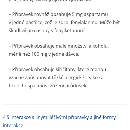
– Přípravek rovněž obsahuje 5 mg aspartamu
v jedné pastilce, což je zdroj fenylalaninu. Může být
škodlivý pro osoby s fenylketonurií.
– Přípravek obsahuje malé množství alkoholu,
méně než 100 mg v jedné dávce.
– Přípravek obsahuje siřičitany, které mohou
vzácně způsobovat těžké alergické reakce a
bronchospasmus (zúžení průdušek).
4.5 Interakce s jinými léčivými přípravky a jiné formy
interakce