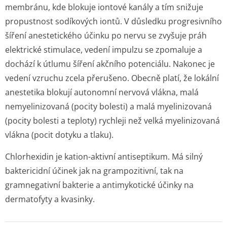
membránu, kde blokuje iontové kanály a tím snižuje
propustnost sodíkových iontů. V důsledku progresivního
šíření anestetického účinku po nervu se zvyšuje práh
elektrické stimulace, vedení impulzu se zpomaluje a
dochází k útlumu šíření akčního potenciálu. Nakonec je
vedení vzruchu zcela přerušeno. Obecně platí, že lokální
anestetika blokují autonomní nervová vlákna, malá
nemyelinizovaná (pocity bolesti) a malá myelinizovaná
(pocity bolesti a teploty) rychleji než velká myelinizovaná
vlákna (pocit dotyku a tlaku).
Chlorhexidin
je kation-aktivní antiseptikum. Má silný
baktericidní účinek jak na grampozitivní, tak na
gramnegativní bakterie a antimykotické účinky na
dermatofyty a kvasinky.