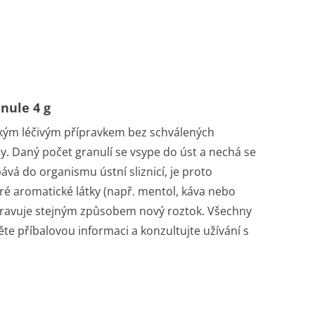
nule 4 g
ým léčivým přípravkem bez schválených
. Daný počet granulí se vsype do úst a nechá se
bává do organismu ústní sliznicí, je proto
ré aromatické látky (např. mentol, káva nebo
řipravuje stejným způsobem nový roztok. Všechny
ěte příbalovou informaci a konzultujte užívání s