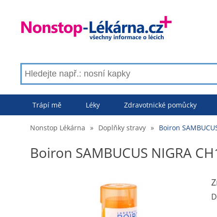
Trápí mě
Léky
Zdravotnické pomůcky
Nonstop Lékárna
»
Doplňky stravy
»
Boiron SAMBUCUS
Boiron SAMBUCUS NIGRA CH15
Z
D