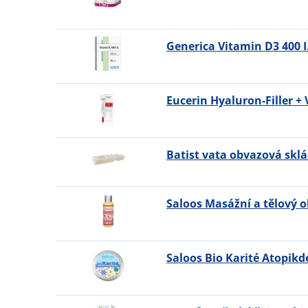
Generica Vitamin D3 400 I.
Eucerin Hyaluron-Filler +
Batist vata obvazová skl
Saloos Masážní a tělový ol
Saloos Bio Karité Atopik