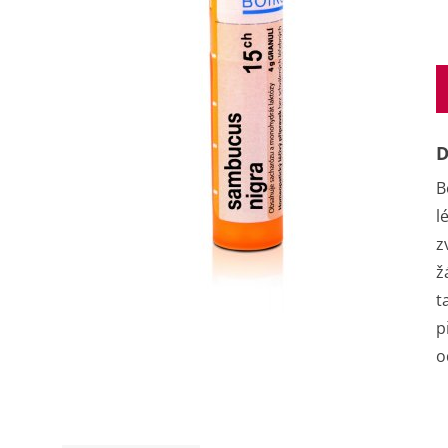
D
B
l
z
ž
t
p
o