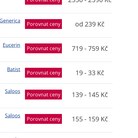
Generica
od 239 Kč
Porovnat ceny
Eucerin
719 - 759 Kč
Porovnat ceny
Batist
19 - 33 Kč
Porovnat ceny
Saloos
139 - 145 Kč
Porovnat ceny
Saloos
155 - 159 Kč
Porovnat ceny