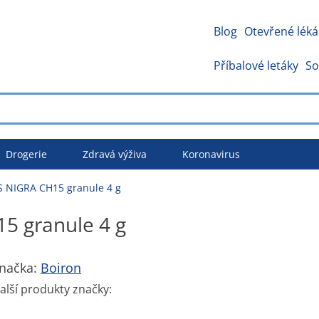
Blog
Otevřené léká
Příbalové letáky
So
Drogerie
Zdravá výživa
Koronavirus
 NIGRA CH15 granule 4 g
 granule 4 g
načka:
Boiron
alší produkty značky: