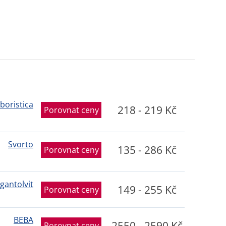
boristica
218 - 219 Kč
Porovnat ceny
Svorto
135 - 286 Kč
Porovnat ceny
igantolvit
149 - 255 Kč
Porovnat ceny
BEBA
2550 - 2590 Kč
Porovnat ceny