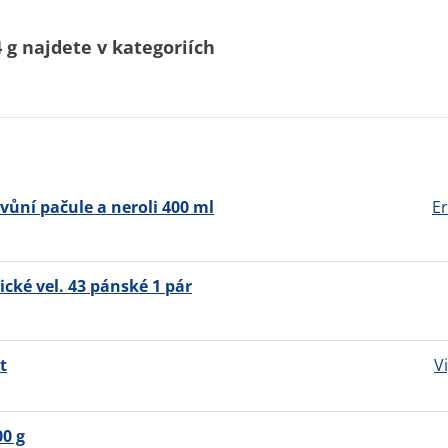
g najdete v kategoriích
 vůní pačule a neroli 400 ml
Er
ické vel. 43 pánské 1 pár
t
V
0 g