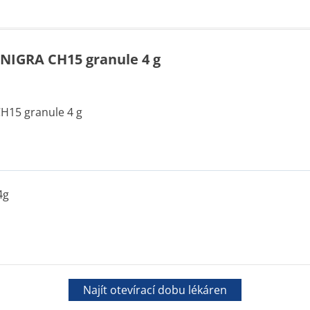
NIGRA CH15 granule 4 g
15 granule 4 g
4g
Najít otevírací dobu lékáren