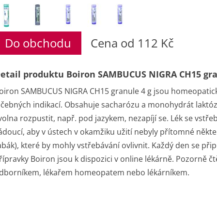
Do obchodu
Cena od 112 Kč
etail produktu Boiron SAMBUCUS NIGRA CH15 gra
oiron SAMBUCUS NIGRA CH15 granule 4 g jsou homeopatick
éčebných indikací. Obsahuje sacharózu a monohydrát laktózy
volna rozpustit, např. pod jazykem, nezapíjí se. Lék se vstře
ádoucí, aby v ústech v okamžiku užití nebyly přítomné někte
abák), které by mohly vstřebávání ovlivnit. Každý den se p
řípravky Boiron jsou k dispozici v online lékárně. Pozorně čt
dborníkem, lékařem homeopatem nebo lékárníkem.