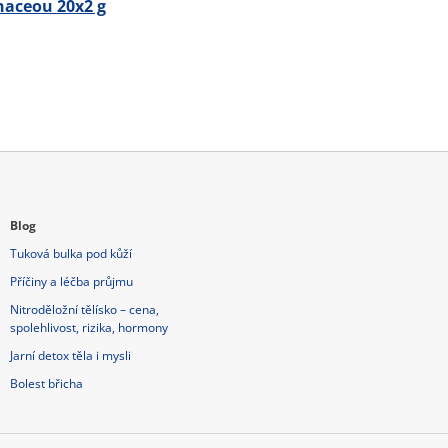
naceou 20x2 g
Blog
Tuková bulka pod kůží
Příčiny a léčba průjmu
Nitroděložní tělísko – cena,
spolehlivost, rizika, hormony
Jarní detox těla i mysli
Bolest břicha