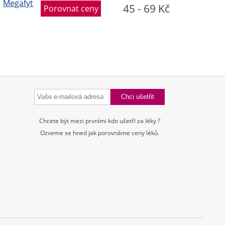
Megafyt
45 - 69 Kč
Porovnat ceny
Chcete být mezi prvními kdo ušetří za léky ?
Ozveme se hned jak porovnáme ceny léků.