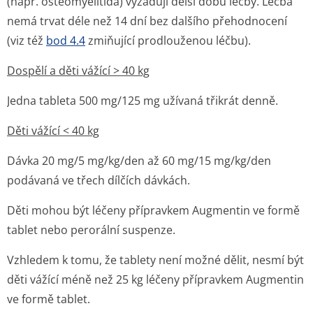
(např. osteomyelitida) vyžadují delší dobu léčby. Léčba
nemá trvat déle než 14 dní bez dalšího přehodnocení
(viz též
bod 4.4
zmiňující prodlouženou léčbu).
Dospělí a děti vážící
>
40 kg
Jedna tableta 500 mg/125 mg užívaná třikrát denně.
Děti vážící < 40 kg
Dávka 20 mg/5 mg/kg/den až 60 mg/15 mg/kg/den
podávaná ve třech dílčích dávkách.
Děti mohou být léčeny přípravkem Augmentin ve formě
tablet nebo perorální suspenze.
Vzhledem k tomu, že tablety není možné dělit, nesmí být
děti vážící méně než 25 kg léčeny přípravkem Augmentin
ve formě tablet.