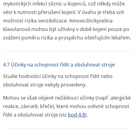
mykotických infekcí sliznic u kojenců, což někdy může
vést k nutnosti přerušení kojení. V úvahu je třeba vzít
možnost rizika senzibilizace. Amoxicilin/kyselina
klavulanová mohou být užívány v době kojení pouze po
zvážení poměru rizika a prospěchu ošetřujícím lékařem.
4.7 Účinky na schopnost řídit a obsluhovat stroje
Studie hodnotící účinky na schopnost řídit nebo
obsluhovat stroje nebyly provedeny.
Mohou se však objevit nežádoucí účinky (např. alergické
reakce, závratě, křeče), které mohou ovlivnit schopnost
řídit a obsluhovat stroje (viz
bod 4.8
).