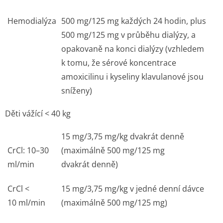
Hemodialýza
500 mg/125 mg každých 24 hodin, plus
500 mg/125 mg v průběhu dialýzy, a
opakovaně na konci dialýzy (vzhledem
k tomu, že sérové koncentrace
amoxicilinu i kyseliny klavulanové jsou
sníženy)
Děti vážící < 40 kg
15 mg/3,75 mg/kg dvakrát denně
CrCl: 10–30
(maximálně 500 mg/125 mg
ml/min
dvakrát denně)
CrCl <
15 mg/3,75 mg/kg v jedné denní dávce
10 ml/min
(maximálně 500 mg/125 mg)