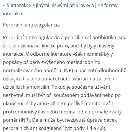
4.5 Interakce s jinými léčivými přípravky a jiné formy
interakce
Perorální antikoagulancia
Perorální antikoagulancia a penicilinová antibiotika jsou
široce užívána v klinické praxi, aniž by byly hlášeny
interakce. V odborné literatuře však nicméně byly
popsány případy zvýšeného mezinárodního
normalizovaného poměru (INR) u pacientů dlouhodobě
užívajících acenokumarol nebo warfarin a zároveň
užívajících amoxicilin. Pokud je současné užívání
nezbytné, musí být při současném podávání nebo po
ukončení léčby amoxicilinem pečlivě monitorován
protrombinový čas nebo mezinárodní normalizovaný
poměr (INR). Dále může být nezbytná úprava dávek
perorálních antikoagulancií (viz body 4.4 a 4.8).