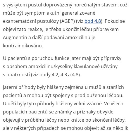
s výskytem pustul doprovázený horečnatým stavem, což
může být symptom akutní generalizované
exantematózní pustulózy (AGEP) (viz
bod 4.8
). Pokud se
objeví tato reakce, je třeba ukončit léčbu přípravkem
Augmentin a další podávání amoxicilinu je
kontraindikováno.
U pacientů s poruchou funkce jater mají být přípravky
s obsahem amoxicilinu/ky­seliny klavulanové užívány
s opatrností (viz body 4.2, 4.3 a 4.8).
Jaterní příhody byly hlášeny zejména u mužů a starších
pacientů a mohou být spojeny s prodlouženou léčbou.
U dětí byly tyto příhody hlášeny velmi vzácně. Ve všech
populacích pacientů se známky a příznaky obvykle
objevují v průběhu léčby nebo krátce po skončení léčby,
ale v některých případech se mohou objevit až za několik