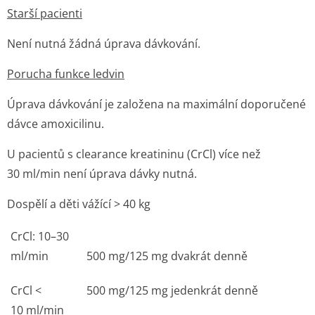
Starší pacienti
Není nutná žádná úprava dávkování.
Porucha funkce ledvin
Úprava dávkování je založena na maximální doporučené
dávce amoxicilinu.
U pacientů s clearance kreatininu (CrCl) více než
30 ml/min není úprava dávky nutná.
Dospělí a děti vážící
>
40 kg
CrCl: 10–30
ml/min
500 mg/125 mg dvakrát denně
CrCl <
500 mg/125 mg jedenkrát denně
10 ml/min