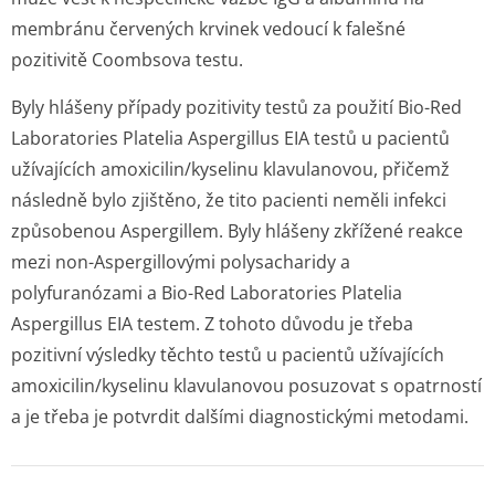
membránu červených krvinek vedoucí k falešné
pozitivitě Coombsova testu.
Byly hlášeny případy pozitivity testů za použití Bio-Red
Laboratories Platelia
Aspergillus
EIA testů u pacientů
užívajících amoxicilin/kyselinu klavulanovou, přičemž
následně bylo zjištěno, že tito pacienti neměli infekci
způsobenou
Aspergillem.
Byly hlášeny zkřížené reakce
mezi non-
Aspergillovými
polysacharidy a
polyfuranózami a Bio-Red Laboratories Platelia
Aspergillus
EIA testem. Z tohoto důvodu je třeba
pozitivní výsledky těchto testů u pacientů užívajících
amoxicilin/kyselinu klavulanovou posuzovat s opatrností
a je třeba je potvrdit dalšími diagnostickými metodami.