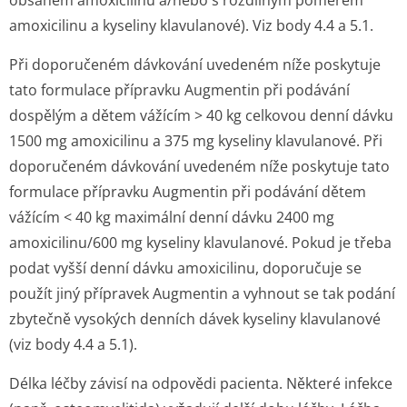
obsahem amoxicilinu a/nebo s rozdílným poměrem
amoxicilinu a kyseliny klavulanové). Viz body 4.4 a 5.1.
Při doporučeném dávkování uvedeném níže poskytuje
tato formulace přípravku Augmentin při podávání
dospělým a dětem vážícím > 40 kg celkovou denní dávku
1500 mg amoxicilinu a 375 mg kyseliny klavulanové. Při
doporučeném dávkování uvedeném níže poskytuje tato
formulace přípravku Augmentin při podávání dětem
vážícím < 40 kg maximální denní dávku 2400 mg
amoxicilinu/600 mg kyseliny klavulanové. Pokud je třeba
podat vyšší denní dávku amoxicilinu, doporučuje se
použít jiný přípravek Augmentin a vyhnout se tak podání
zbytečně vysokých denních dávek kyseliny klavulanové
(viz body 4.4 a 5.1).
Délka léčby závisí na odpovědi pacienta. Některé infekce