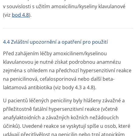
v souvislosti s užitím amoxicilinu/ky­seliny klavulanové
(viz
bod 4.8
).
4.4 Zvláštní upozornění a opatření pro použití
Před zahájením léčby amoxicilinem/ky­selinou
klavulanovou je nutné získat podrobnou anamnézu
zejména s ohledem na předchozí hypersenzitivní reakce
na penicilinová, cefalosporinová nebo další beta-
laktamová antibiotika (viz body 4.3 a 4.8).
U pacientů léčených peniciliny byly hlášeny závažné a
příležitostně fatální hypersenzitivní reakce (včetně
anafylaktoidních a závažných kožních nežádoucích
účinků). Uvedené reakce se vyskytují spíše u osob, které
udávají přecitlivělost na penicilin nebo trpí atopickým