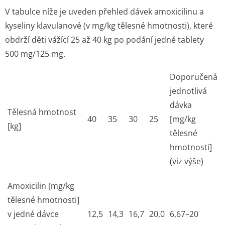
V tabulce níže je uveden přehled dávek amoxicilinu a
kyseliny klavulanové (v mg/kg tělesné hmotnosti), které
obdrží děti vážící 25 až 40 kg po podání jedné tablety
500 mg/125 mg.
Doporučená
jednotlivá
dávka
Tělesná hmotnost
40
35
30
25
[mg/kg
[kg]
tělesné
hmotnosti]
(viz výše)
Amoxicilin [mg/kg
tělesné hmotnosti]
v jedné dávce
12,5
14,3
16,7
20,0
6,67–20