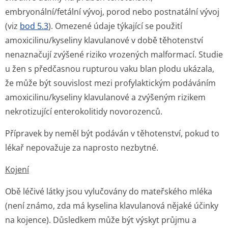
embryonální/fetální vývoj, porod nebo postnatální vývoj
(viz
bod 5.3
). Omezené údaje týkající se použití
amoxicilinu/ky­seliny klavulanové v době těhotenství
nenaznačují zvýšené riziko vrozených malformací. Studie
u žen s předčasnou rupturou vaku blan plodu ukázala,
že může být souvislost mezi profylaktickým podáváním
amoxicilinu/ky­seliny klavulanové a zvýšeným rizikem
nekrotizující enterokolitidy novorozenců.
Přípravek by neměl být podáván v těhotenství, pokud to
lékař nepovažuje za naprosto nezbytné.
Kojení
Obě léčivé látky jsou vylučovány do mateřského mléka
(není známo, zda má kyselina klavulanová nějaké účinky
na kojence). Důsledkem může být výskyt průjmu a