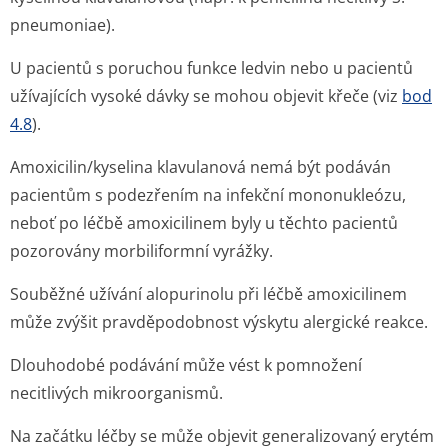
pneumoniae
).
U pacientů s poruchou funkce ledvin nebo u pacientů
užívajících vysoké dávky se mohou objevit křeče (viz
bod
4.8
).
Amoxicilin/kyselina klavulanová nemá být podáván
pacientům s podezřením na infekční mononukleózu,
neboť po léčbě amoxicilinem byly u těchto pacientů
pozorovány morbiliformní vyrážky.
Souběžné užívání alopurinolu při léčbě amoxicilinem
může zvýšit pravděpodobnost výskytu alergické reakce.
Dlouhodobé podávání může vést k pomnožení
necitlivých mikroorganismů.
Na začátku léčby se může objevit generalizovaný erytém