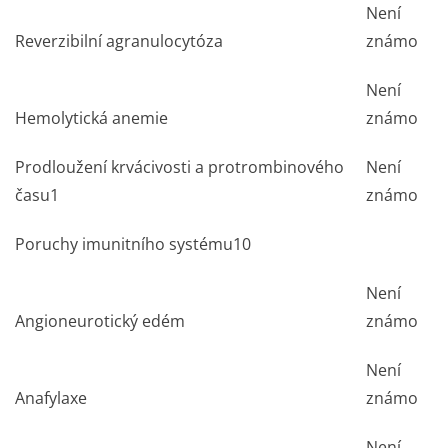
Není
Reverzibilní agranulocytóza
známo
Není
Hemolytická anemie
známo
Prodloužení krvácivosti a protrombinového
Není
času
1
známo
Poruchy imunitního systému
10
Není
Angioneurotický edém
známo
Není
Anafylaxe
známo
Není