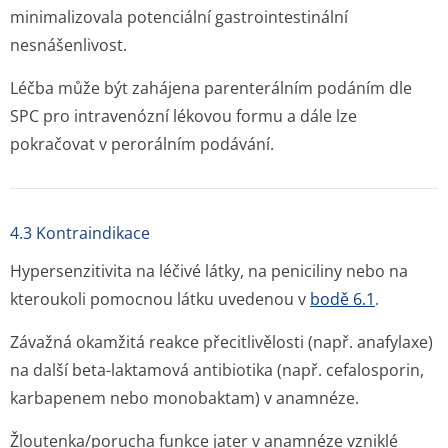
minimalizovala potenciální gastrointestinální
nesnášenlivost.
Léčba může být zahájena parenterálním podáním dle
SPC pro intravenózní lékovou formu a dále lze
pokračovat v perorálním podávání.
4.3 Kontraindikace
Hypersenzitivita na léčivé látky, na peniciliny nebo na
kteroukoli pomocnou látku uvedenou v
bodě 6.1
.
Závažná okamžitá reakce přecitlivělosti (např. anafylaxe)
na další beta-laktamová antibiotika (např. cefalosporin,
karbapenem nebo monobaktam) v anamnéze.
Žloutenka/porucha funkce jater v anamnéze vzniklé