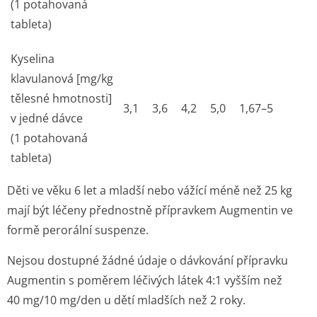
(1 potahovaná
tableta)
Kyselina
klavulanová [mg/kg
tělesné hmotnosti]
3,1
3,6
4,2
5,0
1,67–5
v jedné dávce
(1 potahovaná
tableta)
Děti ve věku 6 let a mladší nebo vážící méně než 25 kg
mají být léčeny přednostně přípravkem Augmentin ve
formě perorální suspenze.
Nejsou dostupné žádné údaje o dávkování přípravku
Augmentin s poměrem léčivých látek 4:1 vyšším než
40 mg/10 mg/den u dětí mladších než 2 roky.