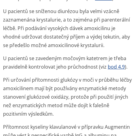
U pacientů se sníženou diurézou byla velmi vzácně
zaznamenána krystalurie, a to zejména při parenterální
léčbě. Při podávání vysokých dávek amoxicilinu je
vhodné udržovat dostatečný příjem a výdej tekutin, aby
se předešlo možné amoxicilinové krystalurii.
U pacientů se zavedeným močovým katetrem je třeba
pravidelně kontrolovat jeho průchodnost (viz
bod 4.9
).
Při určování přítomnosti glukózy v moči v průběhu léčby
amoxicilinem mají být používány enzymatické metody
stanovení glukózové oxidázy, protože při použití jiných
než enzymatických metod může dojít k falešně
pozitivním výsledkům.
Přítomnost kyseliny klavulanové v přípravku Augmentin
může vést k nespecifické vazbě IgG a albuminu na