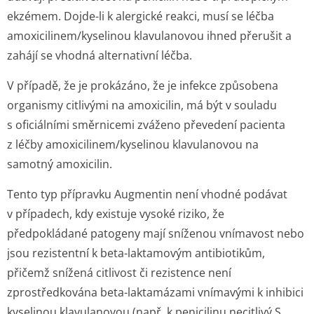
ekzémem. Dojde-li k alergické reakci, musí se léčba
amoxicilinem/ky­selinou klavulanovou ihned přerušit a
zahájí se vhodná alternativní léčba.
V případě, že je prokázáno, že je infekce způsobena
organismy citlivými na amoxicilin, má být v souladu
s oficiálními směrnicemi zváženo převedení pacienta
z léčby amoxicilinem/ky­selinou klavulanovou na
samotný amoxicilin.
Tento typ přípravku Augmentin není vhodné podávat
v případech, kdy existuje vysoké riziko, že
předpokládané patogeny mají sníženou vnímavost nebo
jsou rezistentní k beta-laktamovým antibiotikům,
přičemž snížená citlivost či rezistence není
zprostředkována beta-laktamázami vnímavými k inhibici
kyselinou klavulanovou (např. k penicilinu necitlivý
S.