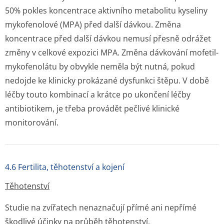
50% pokles koncentrace aktivního metabolitu kyseliny
mykofenolové (MPA) před další dávkou. Změna
koncentrace před další dávkou nemusí přesně odrážet
změny v celkové expozici MPA. Změna dávkování mofetil-
mykofenolátu by obvykle neměla být nutná, pokud
nedojde ke klinicky prokázané dysfunkci štěpu. V době
léčby touto kombinací a krátce po ukončení léčby
antibiotikem, je třeba provádět pečlivé klinické
monitorování.
4.6 Fertilita, těhotenství a kojení
Těhotenství
Studie na zvířatech nenaznačují přímé ani nepřímé
škodlivé účinky na průběh těhotenství,