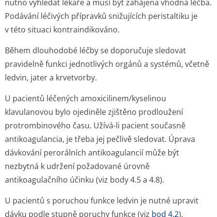
nutno vyhledat lékaře a musí být zahájena vhodná léčba.
Podávání léčivých přípravků snižujících peristaltiku je
v této situaci kontraindikováno.
Během dlouhodobé léčby se doporučuje sledovat
pravidelně funkci jednotlivých orgánů a systémů, včetně
ledvin, jater a krvetvorby.
U pacientů léčených amoxicilinem/ky­selinou
klavulanovou bylo ojediněle zjištěno prodloužení
protrombinového času. Užívá-li pacient současně
antikoagulancia, je třeba jej pečlivě sledovat. Úprava
dávkování perorálních antikoagulancií může být
nezbytná k udržení požadované úrovně
antikoagulačního účinku (viz body 4.5 a 4.8).
U pacientů s poruchou funkce ledvin je nutné upravit
dávku podle stupně poruchy funkce (viz
bod 4.2
).