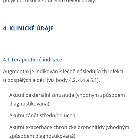
polykání, nikoliv za účelem dělení dávky.
4. KLINICKÉ ÚDAJE
4.1 Terapeutické indikace
Augmentin je indikován k léčbě následujících infekcí
u dospělých a dětí (viz body 4.2, 4.4 a 5.1).
Akutní bakteriální sinusitida (vhodným způsobem
diagnostikovaná);
Akutní zánět středního ucha;
Akutní exacerbace chronické bronchitidy (vhodným
způsobem diagnostikovaná);