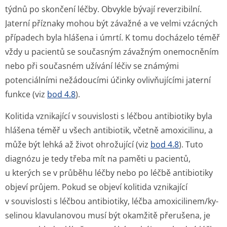
týdnů po skončení léčby. Obvykle bývají reverzibilní.
Jaterní příznaky mohou být závažné a ve velmi vzácných
případech byla hlášena i úmrtí. K tomu docházelo téměř
vždy u pacientů se současným závažným onemocněním
nebo při současném užívání léčiv se známými
potenciálními nežádoucími účinky ovlivňujícími jaterní
funkce (viz
bod 4.8
).
Kolitida vznikající v souvislosti s léčbou antibiotiky byla
hlášena téměř u všech antibiotik, včetně amoxicilinu, a
může být lehká až život ohrožující (viz
bod 4.8
). Tuto
diagnózu je tedy třeba mít na paměti u pacientů,
u kterých se v průběhu léčby nebo po léčbě antibiotiky
objeví průjem. Pokud se objeví kolitida vznikající
v souvislosti s léčbou antibiotiky, léčba amoxicilinem/ky­
selinou klavulanovou musí být okamžitě přerušena, je