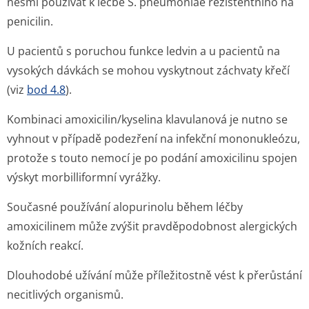
nesmí používat k léčbě
S. pneumoniae
rezistentního na
penicilin.
U pacientů s poruchou funkce ledvin a u pacientů na
vysokých dávkách se mohou vyskytnout záchvaty křečí
(viz
bod 4.8
).
Kombinaci amoxicilin/kyselina klavulanová je nutno se
vyhnout v případě podezření na infekční mononukleózu,
protože s touto nemocí je po podání amoxicilinu spojen
výskyt morbilliformní vyrážky.
Současné používání alopurinolu během léčby
amoxicilinem může zvýšit pravděpodobnost alergických
kožních reakcí.
Dlouhodobé užívání může příležitostně vést k přerůstání
necitlivých organismů.