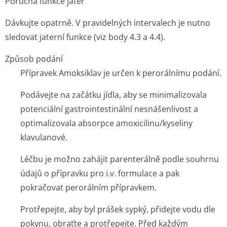
Porucha funkce jater
Dávkujte opatrně. V pravidelných intervalech je nutno
sledovat jaterní funkce (viz body 4.3 a 4.4).
Způsob podání
Přípravek Amoksiklav je určen k perorálnímu podání.
Podávejte na začátku jídla, aby se minimalizovala
potenciální gastrointestinální nesnášenlivost a
optimalizovala absorpce amoxicilinu/ky­seliny
klavulanové.
Léčbu je možno zahájit parenterálně podle souhrnu
údajů o přípravku pro i.v. formulace a pak
pokračovat perorálním přípravkem.
Protřepejte, aby byl prášek sypký, přidejte vodu dle
pokynu, obraťte a protřepejte. Před každým