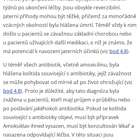
týdnů po ukončení léčby. Jsou obvykle reverzibilní.
Jaterní příhody mohou být těžké, přičemž za mimořádně
vzácných okolností byla hlášena úmrtí. Téměř vždy k nim
došlo u pacientů se závažnou základní chorobou nebo
u pacientů užívajících další medikaci, o níž je známo, že
má potenciál k navození jaterních účinků (viz
bod 4.8
).
U téměř všech antibiotik, včetně amoxicilinu, byla
hlášena kolitida související s antibiotiky, jejíž závažnost
se může pohybovat od mírné až po život ohrožující (viz
bod 4.8
). Proto je důležité, aby tato diagnóza byla
zvážena u pacientů, kteří mají průjem v průběhu nebo
po podávání jakéhokoli antibiotika. Pokud se kolitida
související s antibiotiky objeví, musí být přípravek
Amoksiklav ihned vysazen, musí být konzultován lékař a
nasazena odpovídající léčba. V této situaci jsou