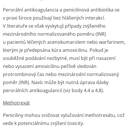
Perorální antikoagulancia a penicilinová antibiotika se
v praxi široce používají bez hlášených interakcí.
V literatuře se však vyskytují případy zvýšeného
mezinárodního normalizovaného poměru (INR)
u pacientů léčených acenokumarolem nebo warfarinem,
kterým je předepsána kúra amoxicilinu. Pokud je
souběžné podávání nezbytné, musí být při nasazení
nebo vysazení amoxicilinu pečlivě sledován
protrombinový čas nebo mezinárodní normalizovaný
poměr (INR). Navíc může být nutná úprava dávky
perorálních antikoagulancií (viz body 4.4 a 4.8).
Methotrexát
Peniciliny mohou snižovat vylučování methotrexátu, což
vede k potenciálnímu zvýšení toxicity.