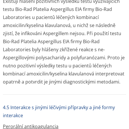
Existují hlášení pozitivních výsledků testů využívajících
testu Bio-Rad Platelia
Aspergillus
EIA firmy Bio-Rad
Laboratories u pacientů léčených kombinací
amoxicilin/kyselina klavulanová, u nichž se následně
zjistí, že infikováni
Aspergillem
nejsou. Při použití testu
Bio-Rad Platelia
Aspergillus
EIA firmy Bio-Rad
Laboratories byly hlášeny zkřížené reakce s ne-
Aspergillovými
polysacharidy a polyfuranózami. Proto je
nutno pozitivní výsledky testu u pacientů léčených
kombinací amoxicilin/kyselina klavulanová interpretovat
opatrně a potvrdit je jinými diagnostickými metodami.
4.5 Interakce s jinými léčivými přípravky a jiné formy
interakce
Perorální antikoagulancia