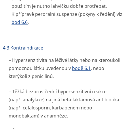
použitím je nutno lahvičku dobře protřepat.
K přípravě perorální suspenze (pokyny k ředění) viz
bod 6.6
.
4.3 Kontraindikace
– Hypersenzitivita na léčivé látky nebo na kteroukoli
pomocnou látku uvedenou v
bodě 6.1
, nebo
kterýkoli z penicilinů.
– Těžká bezprostřední hypersenzitivní reakce
(např. anafylaxe) na jiná beta-laktamová antibiotika
(např. cefalosporin, karbapenem nebo
monobaktam) v anamnéze.