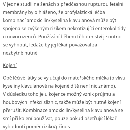
V jedné studii na ženách s předčasnou rupturou fetální
membrány bylo hlášeno, že profylaktická léčba
kombinací amoxicilin/kyselina klavulanová může být
spojena se zvýšeným rizikem nekrotizující enterokolitidy
u novorozenců. Používání během těhotenství je nutno
se vyhnout, ledaže by jej lékař považoval za
nezbytně nutné.
Kojení
Obě léčivé látky se vylučují do mateřského mléka (o vlivu
kyseliny klavulanové na kojené dítě není nic známo).
V důsledku toho je u kojence možný vznik průjmu a
houbových infekcí sliznic, takže může být nutné kojení
přerušit. Kombinace amoxicilin/kyselina klavulanová se
smí při kojení používat, pouze pokud ošetřující lékař
vyhodnotí poměr riziko/přínos.