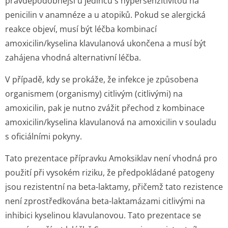
pravděpodobnější u jedinců s hypersenzitivitou na
penicilin v anamnéze a u atopiků. Pokud se alergická
reakce objeví, musí být léčba kombinací
amoxicilin/kyselina klavulanová ukončena a musí být
zahájena vhodná alternativní léčba.
V případě, kdy se prokáže, že infekce je způsobena
organismem (organismy) citlivým (citlivými) na
amoxicilin, pak je nutno zvážit přechod z kombinace
amoxicilin/kyselina klavulanová na amoxicilin v souladu
s oficiálními pokyny.
Tato prezentace přípravku Amoksiklav není vhodná pro
použití při vysokém riziku, že předpokládané patogeny
jsou rezistentní na beta-laktamy, přičemž tato rezistence
není zprostředkována beta-laktamázami citlivými na
inhibici kyselinou klavulanovou. Tato prezentace se