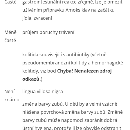
Časté
gastrointestinální reakce zřejmé, lze je omezit
užíváním přípravku Amoksiklav na začátku
jídla. zvracení
Méně
průjem poruchy trávení
časté
kolitida související s antibiotiky (včetně
pseudomembranózní kolitidy a hemorhagické
kolitidy, viz bod
Chyba! Nenalezen zdroj
odkazů.
).
Není
lingua villosa nigra
známo
změna barvy zubů. U dětí byla velmi vzácně
hlášena povrchová změna barvy zubů. Změně
barvy zubů může napomoci zabránit dobrá
ústní hygiena, protože ji lze obvykle odstranit