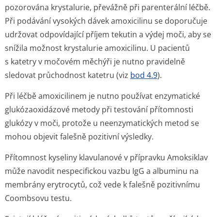
pozorována krystalurie, převážně při parenterální léčbě.
Při podávání vysokých dávek amoxicilinu se doporučuje
udržovat odpovídající příjem tekutin a výdej moči, aby se
snížila možnost krystalurie amoxicilinu. U pacientů
s katetry v močovém měchýři je nutno pravidelně
sledovat průchodnost katetru (viz
bod 4.9
).
Při léčbě amoxicilinem je nutno používat enzymatické
glukózaoxidázové metody při testování přítomnosti
glukózy v moči, protože u neenzymatických metod se
mohou objevit falešně pozitivní výsledky.
Přítomnost kyseliny klavulanové v přípravku Amoksiklav
může navodit nespecifickou vazbu IgG a albuminu na
membrány erytrocytů, což vede k falešně pozitivnímu
Coombsovu testu.