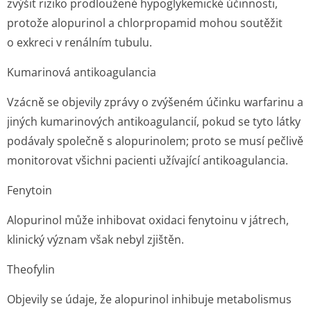
zvýšit riziko prodloužené hypoglykemické účinnosti,
protože alopurinol a chlorpropamid mohou soutěžit
o exkreci v renálním tubulu.
Kumarinová antikoagulancia
Vzácně se objevily zprávy o zvýšeném účinku warfarinu a
jiných kumarinových antikoagulancií, pokud se tyto látky
podávaly společně s alopurinolem; proto se musí pečlivě
monitorovat všichni pacienti užívající antikoagulancia.
Fenytoin
Alopurinol může inhibovat oxidaci fenytoinu v játrech,
klinický význam však nebyl zjištěn.
Theofylin
Objevily se údaje, že alopurinol inhibuje metabolismus