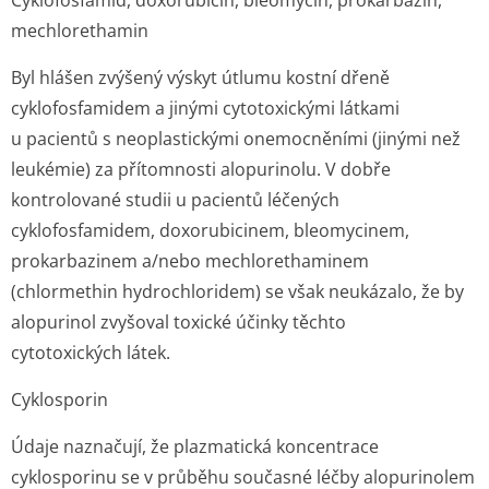
Cyklofosfamid, doxorubicin, bleomycin, prokarbazin,
mechlorethamin
Byl hlášen zvýšený výskyt útlumu kostní dřeně
cyklofosfamidem a jinými cytotoxickými látkami
u pacientů s neoplastickými onemocněními (jinými než
leukémie) za přítomnosti alopurinolu. V dobře
kontrolované studii u pacientů léčených
cyklofosfamidem, doxorubicinem, bleomycinem,
prokarbazinem a/nebo mechlorethaminem
(chlormethin hydrochloridem) se však neukázalo, že by
alopurinol zvyšoval toxické účinky těchto
cytotoxických lá­tek.
Cyklosporin
Údaje naznačují, že plazmatická koncentrace
cyklosporinu se v průběhu současné léčby alopurinolem