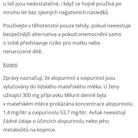
u lidí jsou nedostatečné, i když se hojně používá po
mnoho let bez zjevných negativních následků.
Používejte v těhotenství pouze tehdy, pokud neexistuje
bezpečnější alternativa a pokud onemocnění samo
o sobě představuje riziko pro matku nebo
nenarozené dítě.
Kojení
Zprávy naznačují, že alopurinol a oxipurinol jsou
vylučovány do lidského mateřského mléka. U ženy
užívající 300 mg přípravku Milurit denně byla
v mateřském mléce prokázána koncentrace alopurinolu
1,4 mg/litr a oxipurinolu 53,7 mg/litr. Avšak neexistují
žádné údaje o účincích alopurinolu nebo jeho
metabolitů na kojence.