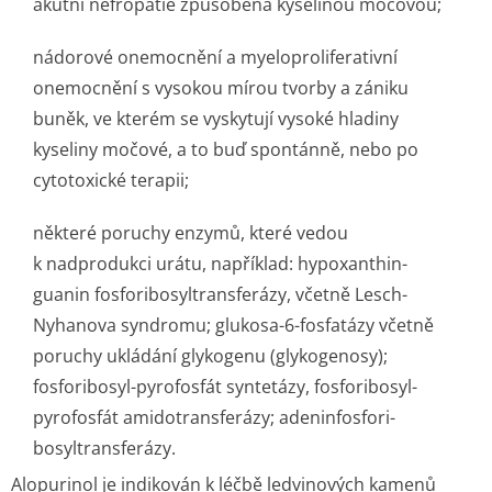
akutní nefropatie způsobená kyselinou močovou;
nádorové onemocnění a myeloproliferativní
onemocnění s vysokou mírou tvorby a zániku
buněk, ve kterém se vyskytují vysoké hladiny
kyseliny močové, a to buď spontánně, nebo po
cytotoxické terapii;
některé poruchy enzymů, které vedou
k nadprodukci urátu, například: hypoxanthin-
guanin fosforibosyltran­sferázy, včetně Lesch-
Nyhanova syndromu; glukosa-6-fosfatázy včetně
poruchy ukládání glykogenu (glykogenosy);
fosforibosyl-pyrofosfát syntetázy, fosforibosyl-
pyrofosfát amidotransferázy; adeninfosfori­
bosyltransferá­zy.
Alopurinol je indikován k léčbě ledvinových kamenů