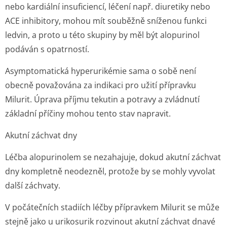
nebo kardiální insuficiencí, léčení např. diuretiky nebo
ACE inhibitory, mohou mít souběžně sníženou funkci
ledvin, a proto u této skupiny by měl být alopurinol
podáván s opatrností.
Asymptomatická hyperurikémie sama o sobě není
obecně považována za indikaci pro užití přípravku
Milurit. Úprava příjmu tekutin a potravy a zvládnutí
základní příčiny mohou tento stav napravit.
Akutní záchvat dny
Léčba alopurinolem se nezahajuje, dokud akutní záchvat
dny kompletně neodezněl, protože by se mohly vyvolat
další záchvaty.
V počátečních stadiích léčby přípravkem Milurit se může
stejně jako u urikosurik rozvinout akutní záchvat dnavé