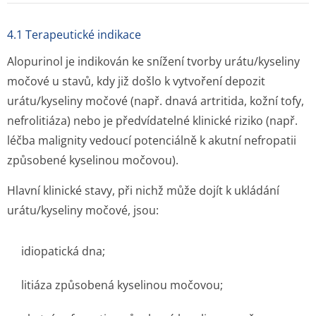
4.1 Terapeutické indikace
Alopurinol je indikován ke snížení tvorby urátu/kyseliny
močové u stavů, kdy již došlo k vytvoření depozit
urátu/kyseliny močové (např. dnavá artritida, kožní tofy,
nefrolitiáza) nebo je předvídatelné klinické riziko (např.
léčba malignity vedoucí potenciálně k akutní nefropatii
způsobené kyselinou močovou).
Hlavní klinické stavy, při nichž může dojít k ukládání
urátu/kyseliny močové, jsou:
idiopatická dna;
litiáza způsobená kyselinou močovou;