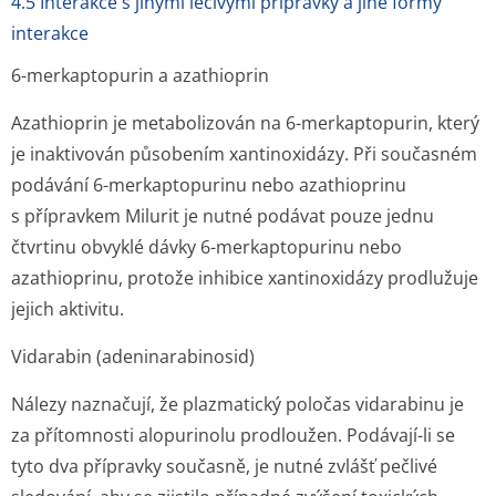
4.5 Interakce s jinými léčivými přípravky a jiné formy
interakce
6-merkaptopurin a azathioprin
Azathioprin je metabolizován na 6-merkaptopurin, který
je inaktivován působením xantinoxidázy. Při současném
podávání 6-merkaptopurinu nebo azathioprinu
s přípravkem Milurit je nutné podávat pouze jednu
čtvrtinu obvyklé dávky 6-merkaptopurinu nebo
azathioprinu, protože inhibice xantinoxidázy prodlužuje
jejich aktivitu.
Vidarabin (adeninarabinosid)
Nálezy naznačují, že plazmatický poločas vidarabinu je
za přítomnosti alopurinolu prodloužen. Podávají-li se
tyto dva přípravky současně, je nutné zvlášť pečlivé