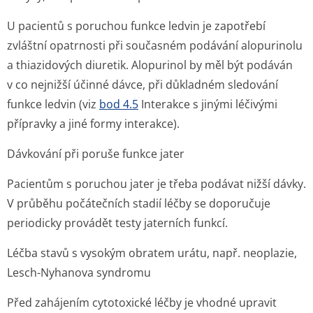
U pacientů s poruchou funkce ledvin je zapotřebí
zvláštní opatrnosti při současném podávání alopurinolu
a thiazidových diuretik. Alopurinol by měl být podáván
v co nejnižší účinné dávce, při důkladném sledování
funkce ledvin (viz
bod 4.5
Interakce s jinými léčivými
přípravky a jiné formy interakce).
Dávkování při poruše funkce jater
Pacientům s poruchou jater je třeba podávat nižší dávky.
V průběhu počátečních stadií léčby se doporučuje
periodicky provádět testy jaterních funkcí.
Léčba stavů s vysokým obratem urátu, např. neoplazie,
Lesch-Nyhanova syndromu
Před zahájením cytotoxické léčby je vhodné upravit