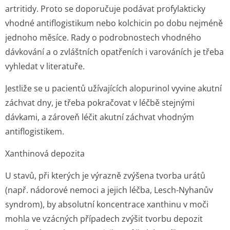
artritidy. Proto se doporučuje podávat profylakticky
vhodné antiflogistikum nebo kolchicin po dobu nejméně
jednoho měsíce. Rady o podrobnostech vhodného
dávkování a o zvláštních opatřeních i varováních je třeba
vyhledat v literatuře.
Jestliže se u pacientů užívajících alopurinol vyvine akutní
záchvat dny, je třeba pokračovat v léčbě stejnými
dávkami, a zároveň léčit akutní záchvat vhodným
antiflogistikem.
Xanthinová depozita
U stavů, při kterých je výrazně zvýšena tvorba urátů
(např. nádorové nemoci a jejich léčba, Lesch-Nyhanův
syndrom), by absolutní koncentrace xanthinu v moči
mohla ve vzácných případech zvýšit tvorbu depozit