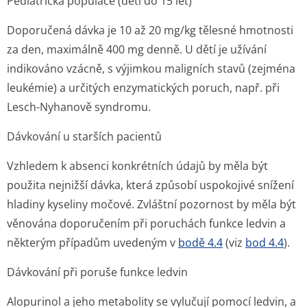
Pediatrická populace (děti do 15 let)
Doporučená dávka je 10 až 20 mg/kg tělesné hmotnosti
za den, maximálně 400 mg denně. U dětí je užívání
indikováno vzácně, s výjimkou maligních stavů (zejména
leukémie) a určitých enzymatických poruch, např. při
Lesch-Nyhanově syndromu.
Dávkování u starších pacientů
Vzhledem k absenci konkrétních údajů by měla být
použita nejnižší dávka, která způsobí uspokojivé snížení
hladiny kyseliny močové. Zvláštní pozornost by měla být
věnována doporučením při poruchách funkce ledvin a
některým případům uvedeným v
bodě 4.4
(viz
bod 4.4
)
.
Dávkování při poruše funkce ledvin
Alopurinol a jeho metabolity se vylučují pomocí ledvin, a