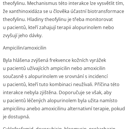
theofylinu. Mechanismus této interakce lze vysvětlit tím,
že xanthinoxidáza se u člověka účastní biotransformace
theofylinu. Hladiny theofylinu je třeba monitorovat
u pacientů, kteří zahajují terapii alopurinolem nebo
zvyšují jeho dávky.
Ampicilin/amo­xicilin
Byla hlášena zvýšená frekvence kožních vyrážek
u pacientů užívajících ampicilin nebo amoxicilin
současně s alopurinolem ve srovnání s incidencí
u pacientů, kteří tuto kombinaci neužívali. Příčina této
interakce nebyla zjištěna. Doporučuje se však, aby
u pacientů léčených alopurinolem byla užita namísto
ampicilinu anebo amoxicilinu alternativní terapie, pokud
je dostupná.