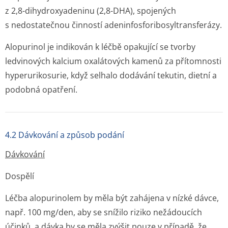
z 2,8-dihydroxyadeninu (2,8-DHA), spojených
s nedostatečnou činností adeninfosfori­bosyltransferá­zy.
Alopurinol je indikován k léčbě opakující se tvorby
ledvinových kalcium oxalátových kamenů za přítomnosti
hyperurikosurie, když selhalo dodávání tekutin, dietní a
podobná opatření.
4.2 Dávkování a způsob podání
Dávkování
Dospělí
Léčba alopurinolem by měla být zahájena v nízké dávce,
např. 100 mg/den, aby se snížilo riziko nežádoucích
účinků, a dávka by se měla zvýšit pouze v případě, že