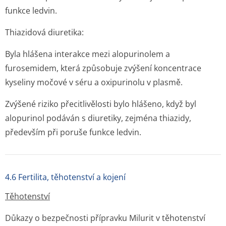
funkce ledvin.
Thiazidová diuretika
:
Byla hlášena interakce mezi alopurinolem a
furosemidem, která způsobuje zvýšení koncentrace
kyseliny močové v séru a oxipurinolu v plasmě.
Zvýšené riziko přecitlivělosti bylo hlášeno, když byl
alopurinol podáván s diuretiky, zejména thiazidy,
především při poruše funkce ledvin.
4.6 Fertilita, těhotenství a kojení
Těhotenství
Důkazy o bezpečnosti přípravku Milurit v těhotenství