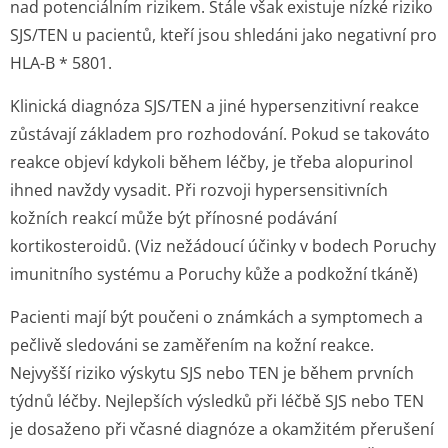
nad potenciálním rizikem. Stále však existuje nízké riziko
SJS/TEN u pacientů, kteří jsou shledáni jako negativní pro
HLA-B * 5801.
Klinická diagnóza SJS/TEN a jiné hypersenzitivní reakce
zůstávají základem pro rozhodování. Pokud se takováto
reakce objeví kdykoli během léčby, je třeba alopurinol
ihned navždy vysadit. Při rozvoji hypersensitivních
kožních reakcí může být přínosné podávání
kortikosteroidů. (Viz nežádoucí účinky v bodech Poruchy
imunitního systému a Poruchy kůže a podkožní tkáně)
Pacienti mají být poučeni o známkách a symptomech a
pečlivě sledováni se zaměřením na kožní reakce.
Nejvyšší riziko výskytu SJS nebo TEN je během prvních
týdnů léčby. Nejlepších výsledků při léčbě SJS nebo TEN
je dosaženo při včasné diagnóze a okamžitém přerušení