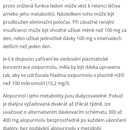
proto snížená funkce ledvin může vést k retenci léčiva
a/nebo jeho metabolitů. Následkem toho může být
prodloužen eliminační poločas. Při závažné renální
insuficienci může být vhodné užívat méně než 100 mg za
den, nebo užívat jednotlivé dávky 100 mg v intervalech
delších než jeden den.
Je-li k dispozici zařízení ke sledování plazmatické
koncentrace oxipurinolu, měla by být dávka upravena
tak, aby se udržovala hladina oxipurinolu v plazmě nižší
než 100 mikromol/l (15,2 mg/l).
Alopurinol i jeho metabolity jsou dialyzovatelné. Pokud
je dialýza vyžadovaná dvakrát až třikrát týdně, lze
uvažovat o alternativním dávkovacím schématu 300 až
400 mg alopurinolu bezprostředně po každém ukončení
dialýzy, bez podávání alopurinolu v mezidobí.