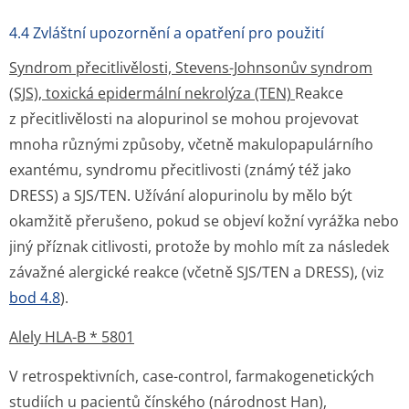
4.4 Zvláštní upozornění a opatření pro použití
Syndrom přecitlivělosti, Stevens-Johnsonův syndrom
(SJS), toxická epidermální nekrolýza (TEN)
Reakce
z přecitlivělosti na alopurinol se mohou projevovat
mnoha různými způsoby, včetně makulopapulárního
exantému, syndromu přecitlivosti (známý též jako
DRESS) a SJS/TEN. Užívání alopurinolu by mělo být
okamžitě přerušeno, pokud se objeví kožní vyrážka nebo
jiný příznak citlivosti, protože by mohlo mít za následek
závažné alergické reakce (včetně SJS/TEN a DRESS), (viz
bod 4.8
).
Alely HLA-B * 5801
V retrospektivních, case-control, farmakogenetických
studiích u pacientů čínského (národnost Han),