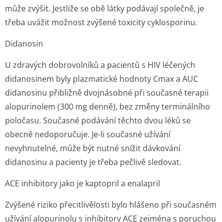
může zvýšit. Jestliže se obě látky podávají společně, je
třeba uvážit možnost zvýšené toxicity cyklosporinu.
Didanosin
U zdravých dobrovolníků a pacientů s HIV léčených
didanosinem byly plazmatické hodnoty Cmax a AUC
didanosinu přibližně dvojnásobné při současné terapii
alopurinolem (300 mg denně), bez změny terminálního
poločasu. Současné podávání těchto dvou léků se
obecně nedoporučuje. Je-li současné užívání
nevyhnutelné, může být nutné snížit dávkování
didanosinu a pacienty je třeba pečlivě sledovat.
ACE inhibitory jako je kaptopril a enalapril
Zvýšené riziko přecitlivělosti bylo hlášeno při současném
užívání alopurinolu s inhibitory ACE zejména s poruchou