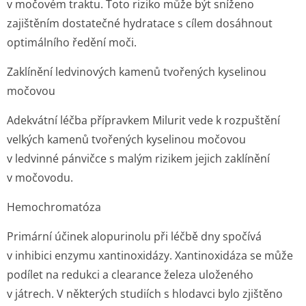
v močovém traktu. Toto riziko může být sníženo
zajištěním dostatečné hydratace s cílem dosáhnout
optimálního ředění moči.
Zaklínění ledvinových kamenů tvořených kyselinou
močovou
Adekvátní léčba přípravkem Milurit vede k rozpuštění
velkých kamenů tvořených kyselinou močovou
v ledvinné pánvičce s malým rizikem jejich zaklínění
v močovodu.
Hemochromatóza
Primární účinek alopurinolu při léčbě dny spočívá
v inhibici enzymu xantinoxidázy. Xantinoxidáza se může
podílet na redukci a clearance železa uloženého
v játrech. V některých studiích s hlodavci bylo zjištěno