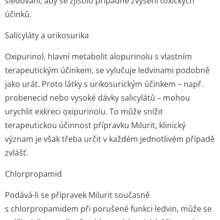
sledování, aby se zjistilo případné zvýšení toxických
účinků.
Salicyláty a urikosurika
Oxipurinol, hlavní metabolit alopurinolu s vlastním
terapeutickým účinkem, se vylučuje ledvinami podobně
jako urát. Proto látky s urikosurickým účinkem – např.
probenecid nebo vysoké dávky salicylátů – mohou
urychlit exkreci oxipurinolu. To může snížit
terapeutickou účinnost přípravku Milurit, klinický
význam je však třeba určit v každém jednotlivém případě
zvlášť.
Chlorpropamid
Podává-li se přípravek Milurit současně
s chlorpropamidem při porušené funkci ledvin, může se