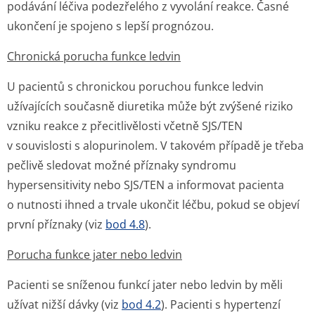
podávání léčiva podezřelého z vyvolání reakce. Časné
ukončení je spojeno s lepší prognózou.
Chronická porucha funkce ledvin
U pacientů s chronickou poruchou funkce ledvin
užívajících současně diuretika může být zvýšené riziko
vzniku reakce z přecitlivělosti včetně SJS/TEN
v souvislosti s alopurinolem. V takovém případě je třeba
pečlivě sledovat možné příznaky syndromu
hypersensitivity nebo SJS/TEN a informovat pacienta
o nutnosti ihned a trvale ukončit léčbu, pokud se objeví
první příznaky (viz
bod 4.8
).
Porucha funkce jater nebo ledvin
Pacienti se sníženou funkcí jater nebo ledvin by měli
užívat nižší dávky (viz
bod 4.2
). Pacienti s hypertenzí