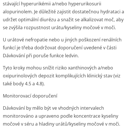
stávající hyperurikémii a/nebo hyperurikosurii
alopurinolem. Je důležité zajistit dostatečnou hydrataci a
udržet optimální diurézu a snažit se alkalizovat moč, aby
se zvýšila rozpustnost urátu/kyseliny močové v moči.
U urátové nefropatie nebo u jiných poškození renálních
funkcí je třeba dodržovat doporučení uvedené v části
Dávkování při poruše funkce ledvin
.
Tyto kroky mohou snížit riziko xanthinových a/nebo
oxipurinolových depozit komplikujících klinický stav (
viz
také body 4.5 a 4.8
).
Monitorovací doporučení
Dávkování by mělo být ve vhodných intervalech
monitorováno a upraveno podle koncentrace kyseliny
močové v séru a hladiny urátů/kyseliny močové v moči.