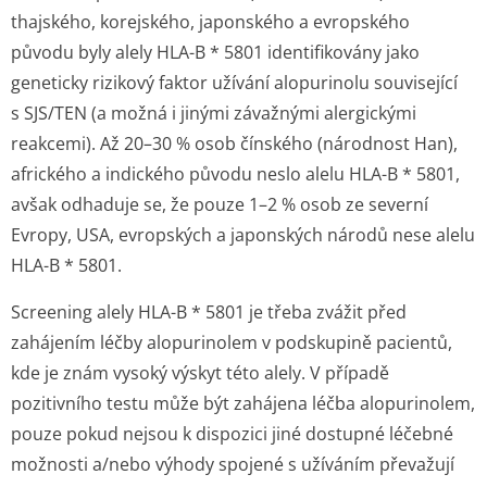
thajského, korejského, japonského a evropského
původu byly alely HLA-B * 5801 identifikovány jako
geneticky rizikový faktor užívání alopurinolu související
s SJS/TEN (a možná i jinými závažnými alergickými
reakcemi). Až 20–30 % osob čínského (národnost Han),
afrického a indického původu neslo alelu HLA-B * 5801,
avšak odhaduje se, že pouze 1–2 % osob ze severní
Evropy, USA, evropských a japonských národů nese alelu
HLA-B * 5801.
Screening alely HLA-B * 5801 je třeba zvážit před
zahájením léčby alopurinolem v podskupině pacientů,
kde je znám vysoký výskyt této alely. V případě
pozitivního testu může být zahájena léčba alopurinolem,
pouze pokud nejsou k dispozici jiné dostupné léčebné
možnosti a/nebo výhody spojené s užíváním převažují