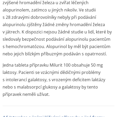
zvýšené hromadění železa u zvířat léčených
alopurinolem, zatímco u jiných nikoliv. Ve studii
s 28 zdravými dobrovolníky nebyly při podávání
alopurinolu zjištěny žádné změny hromadění železa
v játrech. K dispozici nejsou žádné studie u lidí, které by
sledovaly bezpečnost podávání alopurinolu pacientům
s hemochromatózou. Alopurinol by měl být pacientům
nebo jejich blízkým příbuzným podáván s opatrností.
Jedna tableta přípravku Milurit 100 obsahuje 50 mg
laktosy. Pacienti se vzácnými dědičnými problémy
s intolerancí galaktosy, s vrozeným deficitem laktázy
nebo s malabsorpcí glukosy a galaktosy by tento
přípravek neměli užívat.