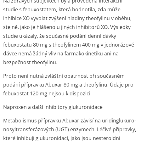
Na zdravých subjektech byla provedena interakční
studie s febuxostatem, která hodnotila, zda může
inhibice XO vyvolat zvýšení hladiny theofylinu v oběhu,
stejně, jako je hlášeno u jiných inhibitorů XO. Výsledky
studie ukázaly, že současné podání denní dávky
febuxostatu 80 mg s theofylinem 400 mg v jednorázové
dávce nemá žádný vliv na farmakokinetiku ani na
bezpečnost theofylinu.
Proto není nutná zvláštní opatrnost při současném
podání přípravku Abuxar 80 mg a theofylinu. Údaje pro
febuxostat 120 mg nejsou k dispozici.
Naproxen a další inhibitory glukuronidace
Metabolismus přípravku Abuxar závisí na uridinglukuro­
nosyltransferá­zových (UGT) enzymech. Léčivé přípravky,
které inhibují glukuronidaci, jako jsou nesteroidní