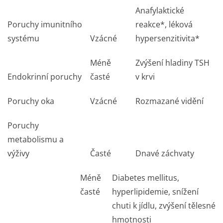
Anafylaktické
Poruchy imunitního
reakce*, léková
systému
Vzácné
hypersenzitivita*
Méně
Zvýšení hladiny TSH
Endokrinní poruchy
časté
v krvi
Poruchy oka
Vzácné
Rozmazané vidění
Poruchy
metabolismu a
výživy
Časté
Dnavé záchvaty
Méně
Diabetes mellitus,
časté
hyperlipidemie, snížení
chuti k jídlu, zvýšení tělesné
hmotnosti