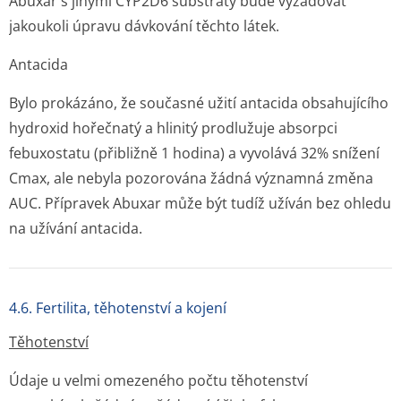
Abuxar s jinými CYP2D6 substráty bude vyžadovat
jakoukoli úpravu dávkování těchto látek.
Antacida
Bylo prokázáno, že současné užití antacida obsahujícího
hydroxid hořečnatý a hlinitý prodlužuje absorpci
febuxostatu (přibližně 1 hodina) a vyvolává 32% snížení
Cmax, ale nebyla pozorována žádná významná změna
AUC. Přípravek Abuxar může být tudíž užíván bez ohledu
na užívání antacida.
4.6. Fertilita, těhotenství a kojení
Těhotenství
Údaje u velmi omezeného počtu těhotenství