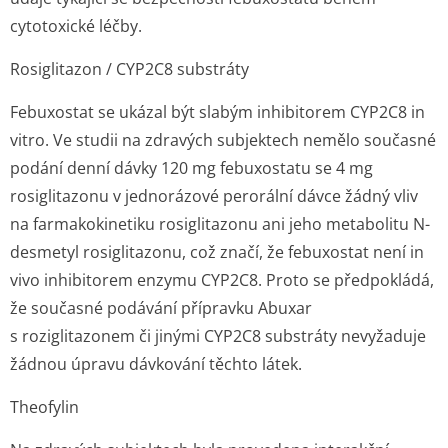
cytotoxické léčby.
Rosiglitazon / CYP2C8 substráty
Febuxostat se ukázal být slabým inhibitorem CYP2C8
in
vitro
. Ve studii na zdravých subjektech nemělo současné
podání denní dávky 120 mg febuxostatu se 4 mg
rosiglitazonu v jednorázové perorální dávce žádný vliv
na farmakokinetiku rosiglitazonu ani jeho metabolitu N-
desmetyl rosiglitazonu, což značí, že febuxostat není
in
vivo
inhibitorem enzymu CYP2C8. Proto se předpokládá,
že současné podávání přípravku Abuxar
s roziglitazonem či jinými CYP2C8 substráty nevyžaduje
žádnou úpravu dávkování těchto látek.
Theofylin