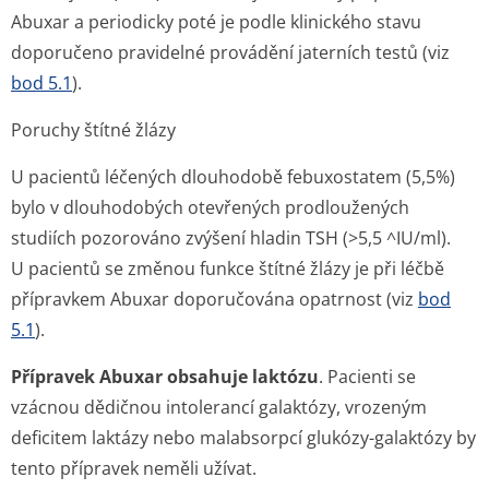
Abuxar a periodicky poté je podle klinického stavu
doporučeno pravidelné provádění jaterních testů (viz
bod 5.1
).
Poruchy štítné žlázy
U pacientů léčených dlouhodobě febuxostatem (5,5%)
bylo v dlouhodobých otevřených prodloužených
studiích pozorováno zvýšení hladin TSH (>5,5 ^IU/ml).
U pacientů se změnou funkce štítné žlázy je při léčbě
přípravkem Abuxar doporučována opatrnost (viz
bod
5.1
).
Přípravek Abuxar obsahuje laktózu
. Pacienti se
vzácnou dědičnou intolerancí galaktózy, vrozeným
deficitem laktázy nebo malabsorpcí glukózy-galaktózy by
tento přípravek neměli užívat.