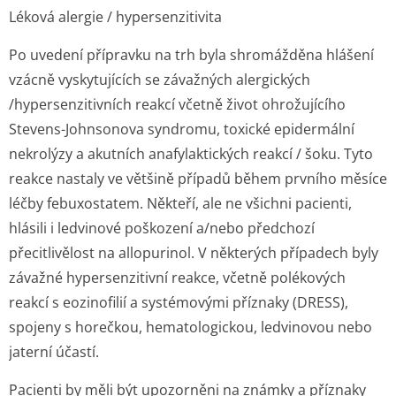
Léková alergie / hypersenzitivita
Po uvedení přípravku na trh byla shromážděna hlášení
vzácně vyskytujících se závažných alergických
/hypersenzitivních reakcí včetně život ohrožujícího
Stevens-Johnsonova syndromu, toxické epidermální
nekrolýzy a akutních anafylaktických reakcí / šoku. Tyto
reakce nastaly ve většině případů během prvního měsíce
léčby febuxostatem. Někteří, ale ne všichni pacienti,
hlásili i ledvinové poškození a/nebo předchozí
přecitlivělost na allopurinol. V některých případech byly
závažné hypersenzitivní reakce, včetně polékových
reakcí s eozinofilií a systémovými příznaky (DRESS),
spojeny s horečkou, hematologickou, ledvinovou nebo
jaterní účastí.
Pacienti by měli být upozorněni na známky a příznaky