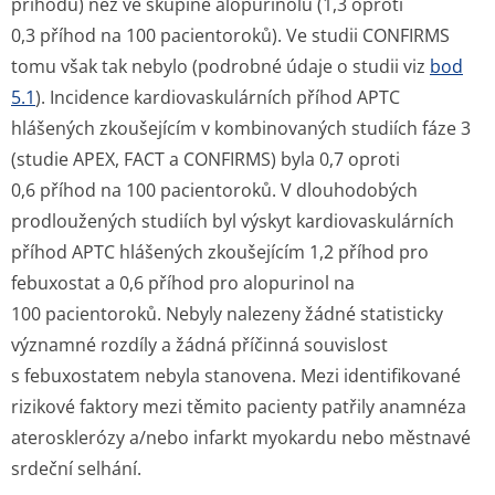
příhodu) než ve skupině alopurinolu (1,3 oproti
0,3 příhod na 100 pacientoroků). Ve studii CONFIRMS
tomu však tak nebylo (podrobné údaje o studii viz
bod
5.1
). Incidence kardiovaskulárních příhod APTC
hlášených zkoušejícím v kombinovaných studiích fáze 3
(studie APEX, FACT a CONFIRMS) byla 0,7 oproti
0,6 příhod na 100 pacientoroků. V dlouhodobých
prodloužených studiích byl výskyt kardiovaskulárních
příhod APTC hlášených zkoušejícím 1,2 příhod pro
febuxostat a 0,6 příhod pro alopurinol na
100 pacientoroků. Nebyly nalezeny žádné statisticky
významné rozdíly a žádná příčinná souvislost
s febuxostatem nebyla stanovena. Mezi identifikované
rizikové faktory mezi těmito pacienty patřily anamnéza
aterosklerózy a/nebo infarkt myokardu nebo městnavé
srdeční selhání.