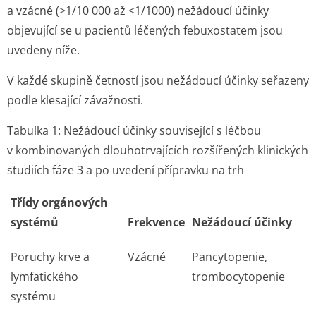
a vzácné (>1/10 000 až <1/1000) nežádoucí účinky
objevující se u pacientů léčených febuxostatem jsou
uvedeny níže.
V každé skupině četností jsou nežádoucí účinky seřazeny
podle klesající závažnosti.
Tabulka 1: Nežádoucí účinky související s léčbou
v kombinovaných dlouhotrvajících rozšířených klinických
studiích fáze 3 a po uvedení přípravku na trh
Třídy orgánových
systémů
Frekvence
Nežádoucí účinky
Poruchy krve a
Vzácné
Pancytopenie,
lymfatického
trombocytopenie
systému