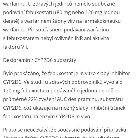
warfarinu. U zdravých jedinců nemělo souběžné
podávání febuxostatu (80 mg nebo 120 mg jednou
denně) s warfarinem žádný vliv na farmakokinetiku
warfarinu. Při současném podávání warfarinu
s febuxostatem nebyl ovlivněn INR ani aktivita
faktoru VII.
Desipramin / CYP2D6 substráty
Bylo prokázáno, že febuxostat je
in vitro
slabý inhibitor
CYP2D6. Ve studii u zdravých dobrovolníků vyvolalo
120 mg febuxostatu podávaného jednou denně
průměrné 22% zvýšení AUC desipraminu, substrátu
CYP2D6, což ukazuje na možný slabý inhibiční účinek
febuxostatu na enzym CYP2D6
in vivo
.
Proto se neočekává, že současné podávání přípravku