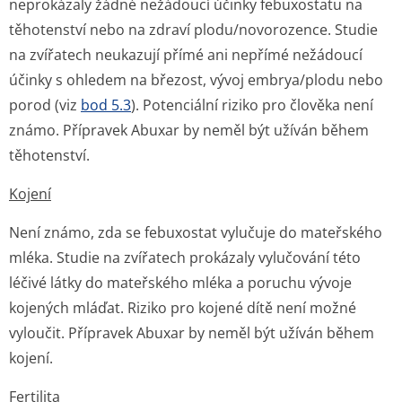
neprokázaly žádné nežádoucí účinky febuxostatu na
těhotenství nebo na zdraví plodu/novorozence. Studie
na zvířatech neukazují přímé ani nepřímé nežádoucí
účinky s ohledem na březost, vývoj embrya/plodu nebo
porod (viz
bod 5.3
). Potenciální riziko pro člověka není
známo. Přípravek Abuxar by neměl být užíván během
těhotenství.
Kojení
Není známo, zda se febuxostat vylučuje do mateřského
mléka. Studie na zvířatech prokázaly vylučování této
léčivé látky do mateřského mléka a poruchu vývoje
kojených mláďat. Riziko pro kojené dítě není možné
vyloučit. Přípravek Abuxar by neměl být užíván během
kojení.
Fertilita