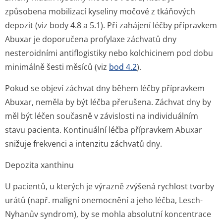
způsobena mobilizací kyseliny močové z tkáňových
depozit (viz body 4.8 a 5.1). Při zahájení léčby přípravkem
Abuxar je doporučena profylaxe záchvatů dny
nesteroidními antiflogistiky nebo kolchicinem pod dobu
minimálně šesti měsíců (viz
bod 4.2
).
Pokud se objeví záchvat dny během léčby přípravkem
Abuxar, neměla by být léčba přerušena. Záchvat dny by
měl být léčen současně v závislosti na individuálním
stavu pacienta. Kontinuální léčba přípravkem Abuxar
snižuje frekvenci a intenzitu záchvatů dny.
Depozita xanthinu
U pacientů, u kterých je výrazně zvýšená rychlost tvorby
urátů (např. maligní onemocnění a jeho léčba, Lesch-
Nyhanův syndrom), by se mohla absolutní koncentrace