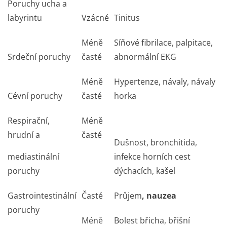
Poruchy ucha a
labyrintu
Vzácné
Tinitus
Méně
Síňové fibrilace, palpitace,
Srdeční poruchy
časté
abnormální EKG
Méně
Hypertenze, návaly, návaly
Cévní poruchy
časté
horka
Respirační,
Méně
hrudní a
časté
Dušnost, bronchitida,
mediastinální
infekce horních cest
poruchy
dýchacích, kašel
Gastrointestinální
Časté
Průjem
, nauzea
poruchy
Méně
Bolest břicha, břišní