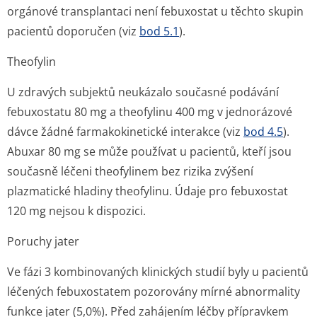
orgánové transplantaci není febuxostat u těchto skupin
pacientů doporučen (viz
bod 5.1
).
Theofylin
U zdravých subjektů neukázalo současné podávání
febuxostatu 80 mg a theofylinu 400 mg v jednorázové
dávce žádné farmakokinetické interakce (viz
bod 4.5
).
Abuxar 80 mg se může používat u pacientů, kteří jsou
současně léčeni theofylinem bez rizika zvýšení
plazmatické hladiny theofylinu. Údaje pro febuxostat
120 mg nejsou k dispozici.
Poruchy jater
Ve fázi 3 kombinovaných klinických studií byly u pacientů
léčených febuxostatem pozorovány mírné abnormality
funkce jater (5,0%). Před zahájením léčby přípravkem