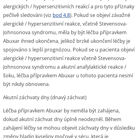
alergických / hypersenzitivních reakcí a pro tyto příznaky
pečlivě sledováni (viz
bod 4.8
). Pokud se objeví závažné
alergické / hypersenzitivní reakce, včetně Stevensova-
Johnsonova syndromu, měla by být léčba přípravkem
Abuxar ihned ukončena, jelikož brzké ukončení léčby je
spojováno s lepší prognózou. Pokud se u pacienta objeví
alergické / hypersenzitivní reakce včetně Stevensova-
Johnsonova syndromu a akutní anafylaktické reakce /
šoku, léčba přípravkem Abuxar u tohoto pacienta nesmí
být nikdy obnovena.
Akutní záchvaty dny (dnavý záchvat)
Léčba přípravkem Abuxar by neměla být zahájena,
dokud akutní záchvat dny úplně neodezněl. Během
zahájení léčby se mohou objevit záchvaty dny v důsledku
změny hladin kyseliny močové v séru, která je