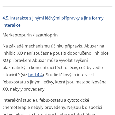
4.5. Interakce s jinými léčivými přípravky a jiné formy
interakce
Merkaptopurin / azathioprin
Na základě mechanismu účinku přípravku Abuxar na
inhibici XO není současné použití doporučeno. Inhibice
XO přípravkem Abuxar může vyvolat zvýšení
plazmatických koncentrací těchto léčiv, což by vedlo
k toxicitě (viz
bod 4.4
). Studie lékových interakcí
febuxostatu s jinými léčivy, která jsou metabolizována
XO, nebyly provedeny.
Interakční studie u febuxostatu a cytotoxické
chemoterapie nebyly provedeny. Nejsou k dispozici
údaje týkající se bezpečnosti febuxostatu během