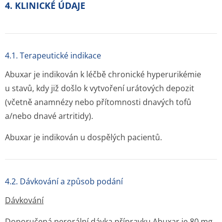
4. KLINICKÉ ÚDAJE
4.1. Terapeutické indikace
Abuxar je indikován k léčbě chronické hyperurikémie
u stavů, kdy již došlo k vytvoření urátových depozit
(včetně anamnézy nebo přítomnosti dnavých tofů
a/nebo dnavé artritidy).
Abuxar je indikován u dospělých pacientů.
4.2. Dávkování a způsob podání
Dávkování
Doporučená perorální dávka přípravku Abuxar je 80 mg