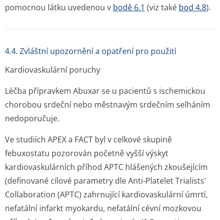
pomocnou látku uvedenou v
bodě 6.1
(viz také
bod 4.8
).
4.4. Zvláštní upozornění a opatření pro použití
Kardiovaskulární poruchy
Léčba přípravkem Abuxar se u pacientů s ischemickou
chorobou srdeční nebo městnavým srdečním selháním
nedoporučuje.
Ve studiích APEX a FACT byl v celkové skupině
febuxostatu pozorován početně vyšší výskyt
kardiovaskulárních příhod APTC hlášených zkoušejícím
(definované cílové parametry dle Anti-Platelet Trialists'
Collaboration (APTC) zahrnující kardiovaskulární úmrtí,
nefatální infarkt myokardu, nefatální cévní mozkovou