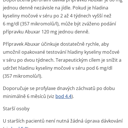
jednou denně nezávisle na jídle. Pokud je hladina
kyseliny močové v séru po 2 až 4 týdnech vyšší než
6 mg/dl (357 mikromolů/l), může být zváženo podání
přípravku Abuxar 120 mg jednou denně.
Přípravek Abuxar účinkuje dostatečně rychle, aby
umožnil opakované testování hladiny kyseliny močové
v séru po dvou týdnech. Terapeutickým cílem je snížit a
udržet hladinu kyseliny močové v séru pod 6 mg/dl
(357 mikromolů/l).
Doporučuje se profylaxe dnavých záchvatů po dobu
minimálně 6 měsíců (viz
bod 4.4
).
Starší osoby
U starších pacientů není nutná žádná úprava dávkování