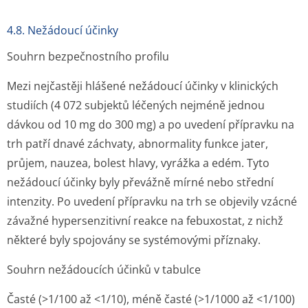
4.8. Nežádoucí účinky
Souhrn bezpečnostního profilu
Mezi nejčastěji hlášené nežádoucí účinky v klinických
studiích (4 072 subjektů léčených nejméně jednou
dávkou od 10 mg do 300 mg) a po uvedení přípravku na
trh patří dnavé záchvaty, abnormality funkce jater,
průjem, nauzea, bolest hlavy, vyrážka a edém. Tyto
nežádoucí účinky byly převážně mírné nebo střední
intenzity. Po uvedení přípravku na trh se objevily vzácné
závažné hypersenzitivní reakce na febuxostat, z nichž
některé byly spojovány se systémovými příznaky.
Souhrn nežádoucích účinků v tabulce
Časté (>1/100 až <1/10), méně časté (>1/1000 až <1/100)