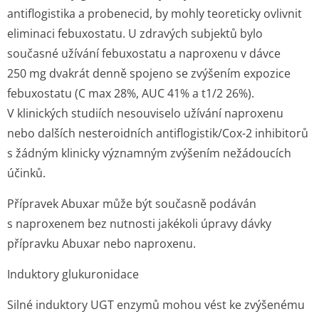
antiflogistika a probenecid, by mohly teoreticky ovlivnit
eliminaci febuxostatu. U zdravých subjektů bylo
současné užívání febuxostatu a naproxenu v dávce
250 mg dvakrát denně spojeno se zvýšením expozice
febuxostatu (C max 28%, AUC 41% a t1/2 26%).
V klinických studiích nesouviselo užívání naproxenu
nebo dalších nesteroidních antiflogistik/Cox-2 inhibitorů
s žádným klinicky významným zvýšením nežádoucích
účinků.
Přípravek Abuxar může být současně podáván
s naproxenem bez nutnosti jakékoli úpravy dávky
přípravku Abuxar nebo naproxenu.
Induktory glukuronidace
Silné induktory UGT enzymů mohou vést ke zvýšenému