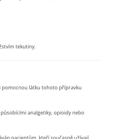
žstvím tekutiny.
oli pomocnou látku tohoto přípravku
 působícími analgetiky, opioidy nebo
ván pacientům, kteří současně užívají