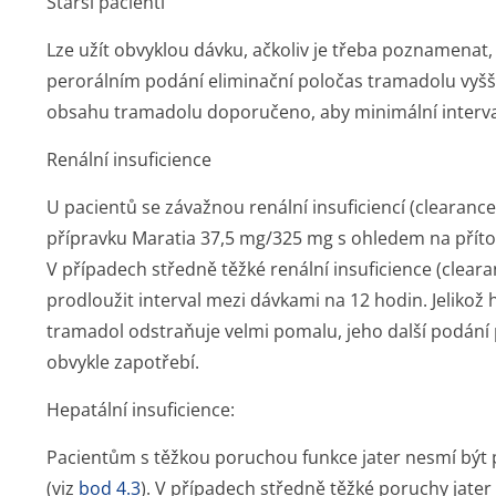
Starší pacienti
Lze užít obvyklou dávku, ačkoliv je třeba poznamenat,
perorálním podání eliminační poločas tramadolu vyšší
obsahu tramadolu doporučeno, aby minimální interval
Renální insuficience
U pacientů se závažnou renální insuficiencí (clearanc
přípravku Maratia 37,5 mg/325 mg s ohledem na pří
V případech středně těžké renální insuficience (cleara
prodloužit interval mezi dávkami na 12 hodin. Jelikož
tramadol odstraňuje velmi pomalu, jeho další podání 
obvykle zapotřebí.
Hepatální insuficience:
Pacientům s těžkou poruchou funkce jater nesmí být
(viz
bod 4.3
). V případech středně těžké poruchy jater 