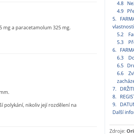
4.8 Ne
4.9 Př
5. FARM
vlastnost
7,5 mg a paracetamolum 325 mg.
5.2 Far
5.3 Pře
6. FARM
6.3 Do
6.5 Dru
6.6 Zvl
zacháze
7. DRŽIT
2 mm.
8. REGIS
9. DATU
 polykání, nikoliv její rozdělení na
Další inf
Zdroje:
Ori