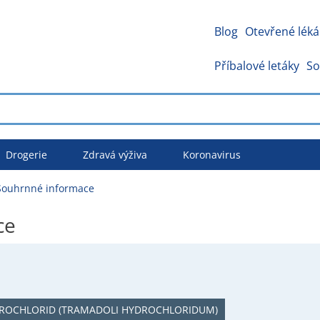
Blog
Otevřené léká
Příbalové letáky
So
Drogerie
Zdravá výživa
Koronavirus
Souhrnné informace
ce
ROCHLORID (TRAMADOLI HYDROCHLORIDUM)