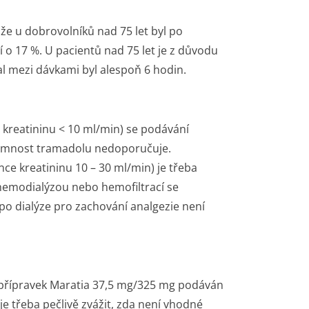
 že u dobrovolníků nad 75 let byl po
 o 17 %. U pacientů nad 75 let je z důvodu
 mezi dávkami byl alespoň 6 hodin.
e kreatininu < 10 ml/min) se podávání
tomnost tramadolu nedoporučuje.
nce kreatininu 10 – 30 ml/min) je třeba
 hemodialýzou nebo hemofiltrací se
po dialýze pro zachování analgezie není
 přípravek Maratia 37,5 mg/325 mg podáván
je třeba pečlivě zvážit, zda není vhodné