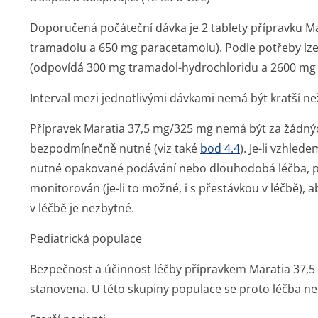
Doporučená počáteční dávka je 2 tablety přípravku M
tramadolu a 650 mg paracetamolu). Podle potřeby lze
(odpovídá 300 mg tramadol-hydrochloridu a 2600 mg 
Interval mezi jednotlivými dávkami nemá být kratší ne
Přípravek Maratia 37,5 mg/325 mg nemá být za žádnýc
bezpodmínečně nutné (viz také
bod 4.4
). Je-li vzhle
nutné opakované podávání nebo dlouhodobá léčba, pa
monitorován (je-li to možné, i s přestávkou v léčbě),
v léčbě je nezbytné.
Pediatrická populace
Bezpečnost a účinnost léčby přípravkem Maratia 37,5 
stanovena. U této skupiny populace se proto léčba n