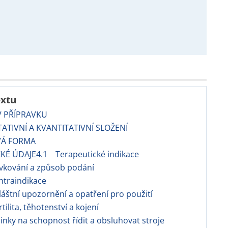
extu
V PŘÍPRAVKU
TATIVNÍ A KVANTITATIVNÍ SLOŽENÍ
VÁ FORMA
CKÉ ÚDAJE4.1 Terapeutické indikace
vkování a způsob podání
ntraindikace
áštní upozornění a opatření pro použití
tilita, těhotenství a kojení
nky na schopnost řídit a obsluhovat stroje