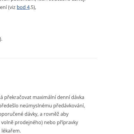
ení (viz
bod 4
.5),
).
emá překračovat maximální denní dávka
e předešlo neúmyslnému předávkování,
oporučené dávky, a rovněž aby
ě volně prodejného) nebo přípravky
s lékařem.