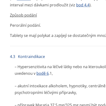
interval mezi dávkami prodloužit (viz
bod 4.4
).
Způsob podání
Perorální podání.
Tablety se mají polykat a zapíjejí se dostatečným mno
4.3 Kontraindikace
– Hypersenzitivita na léčivé látky nebo na kterouk
uvedenou v
bodě 6
.1,
– akutní intoxikace alkoholem, hypnotiky, centrálně
psychotropními léčivými přípravky,
– přípravek Maratia 37,5 mg/325 mg nesmí být podá