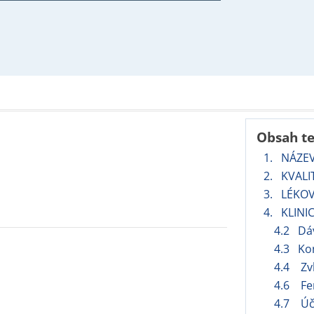
Obsah t
1. NÁZE
2. KVALI
3. LÉKO
4. KLINI
4.2 Dá
4.3 Ko
4.4 Zvl
4.6 Fer
4.7 Úči