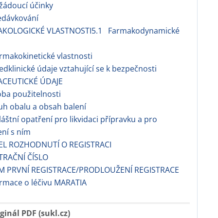
žádoucí účinky
edávkování
AKOLOGICKÉ VLASTNOSTI5.1 Farmakodynamické
i
makokinetické vlastnosti
dklinické údaje vztahující se k bezpečnosti
ACEUTICKÉ ÚDAJE
ba použitelnosti
h obalu a obsah balení
áštní opatření pro likvidaci přípravku a pro
ní s ním
EL ROZHODNUTÍ O REGISTRACI
TRAČNÍ ČÍSLO
M PRVNÍ REGISTRACE/PRODLOUŽENÍ REGISTRACE
ormace o léčivu MARATIA
ginál PDF (sukl.cz)