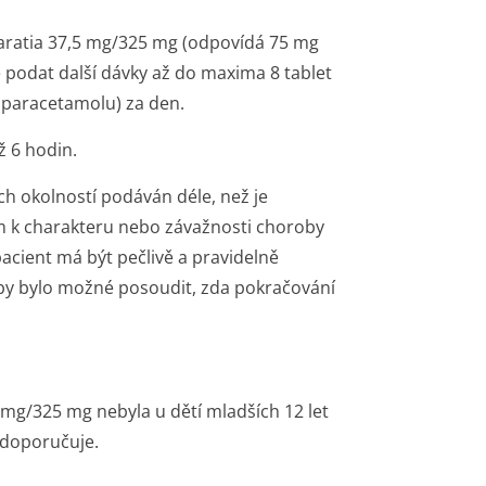
aratia 37,5 mg/325 mg (odpovídá 75 mg
 podat další dávky až do maxima 8 tablet
paracetamolu) za den.
ž 6 hodin.
h okolností podáván déle, než je
dem k charakteru nebo závažnosti choroby
cient má být pečlivě a pravidelně
 aby bylo možné posoudit, zda pokračování
mg/325 mg nebyla u dětí mladších 12 let
edoporučuje.