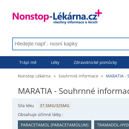
Trápí mě
Léky
Zdravotnické pomůcky
Nonstop Lékárna
»
Souhrnné informace
»
MARATIA - 
MARATIA - Souhrnné informa
Síla léku
37,5MG/325MG
Obsahuje účinné látky :
PARACETAMOL (PARACETAMOLUM)
TRAMADOL-HYD