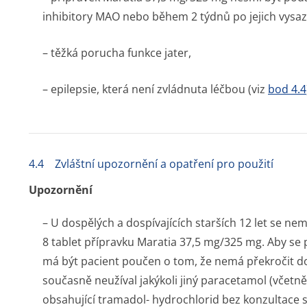
inhibitory MAO nebo během 2 týdnů po jejich vysaz
– těžká porucha funkce jater,
– epilepsie, která není zvládnuta léčbou (viz
bod 4.4
4.4 Zvláštní upozornění a opatření pro použití
Upozornění
– U dospělých a dospívajících starších 12 let se n
8 tablet přípravku Maratia 37,5 mg/325 mg. Aby s
má být pacient poučen o tom, že nemá překročit d
současně neužíval jakýkoli jiný paracetamol (včetn
obsahující tramadol- hydrochlorid bez konzultace 