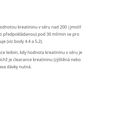
hodnotou kreatininu v séru nad 200 |jmol/l
ebo předpokládanou) pod 30 ml/min se pro
e (viz body 4.4 a 5.2).
e ledvin, kdy hodnota kreatininu v séru je
chž je clearance kreatininu (zjištěná nebo
ava dávky nutná.