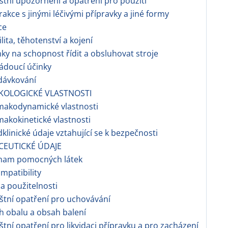
áštní upozornění a opatření pro použití
erakce s jinými léčivými přípravky a jiné formy
ce
ilita, těhotenství a kojení
nky na schopnost řídit a obsluhovat stroje
ádoucí účinky
dávkování
KOLOGICKÉ VLASTNOSTI
makodynamické vlastnosti
makokinetické vlastnosti
dklinické údaje vztahující se k bezpečnosti
CEUTICKÉ ÚDAJE
znam pomocných látek
ompatibility
a použitelnosti
áštní opatření pro uchovávání
h obalu a obsah balení
áštní opatření pro likvidaci přípravku a pro zacházení