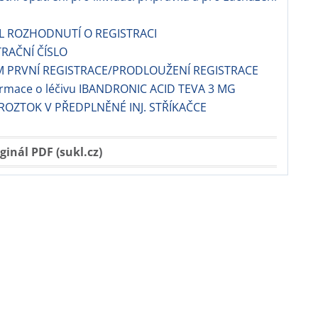
EL ROZHODNUTÍ O REGISTRACI
TRAČNÍ ČÍSLO
M PRVNÍ REGISTRACE/PRODLOUŽENÍ REGISTRACE
formace o léčivu IBANDRONIC ACID TEVA 3 MG
 ROZTOK V PŘEDPLNĚNÉ INJ. STŘÍKAČCE
ginál PDF (sukl.cz)