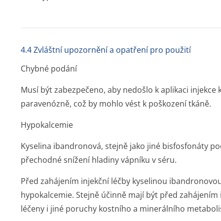
4.4 Zvláštní upozornění a opatření pro použití
Chybné podání
Musí být zabezpečeno, aby nedošlo k aplikaci injekce 
paravenózně, což by mohlo vést k poškození tkáně.
Hypokalcemie
Kyselina ibandronová, stejně jako jiné bisfosfonáty p
přechodné snížení hladiny vápníku v séru.
Před zahájením injekční léčby kyselinou ibandronov
hypokalcemie. Stejně účinně mají být před zahájením 
léčeny i jiné poruchy kostního a minerálního metabol