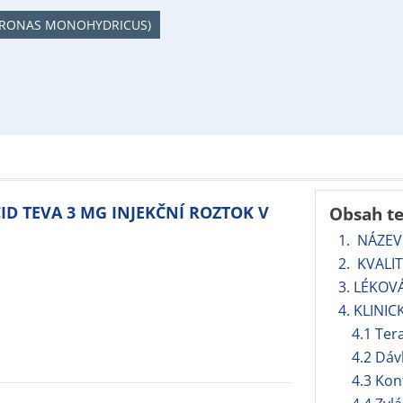
DRONAS MONOHYDRICUS)
CID TEVA 3 MG INJEKČNÍ ROZTOK V
Obsah t
1. NÁZEV
2. KVALI
3. LÉKOV
4. KLINIC
4.1 Ter
4.2 Dáv
4.3 Kon