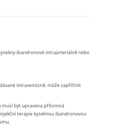
kyseliny ibandronové intraarteriálně nebo
odávané intravenózně, může zapříčinit
ou musí být upravena přítomná
injekční terapie kyselinou ibandronovou
ismu.