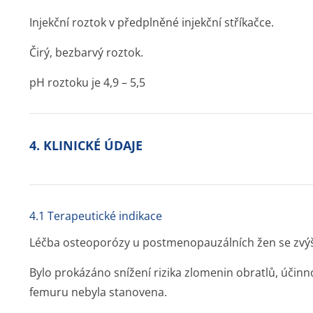
Injekční roztok v předplněné injekční stříkačce.
Čirý, bezbarvý roztok.
pH roztoku je 4,9 – 5,5
4. KLINICKÉ ÚDAJE
4.1 Terapeutické indikace
Léčba osteoporózy u postmenopau­zálních žen se zvý
Bylo prokázáno snížení rizika zlomenin obratlů, účin
femuru nebyla stanovena.