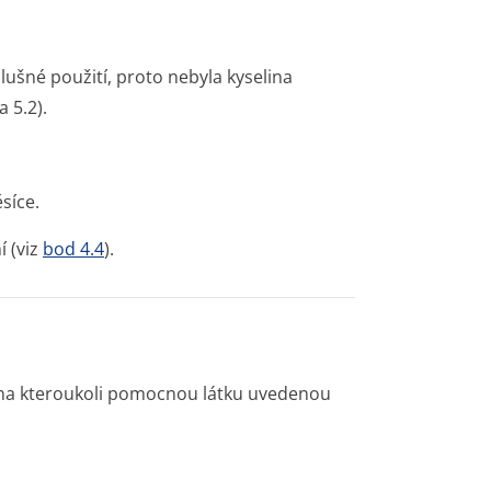
lušné použití, proto nebyla kyselina
 5.2).
síce.
 (viz
bod 4.4
).
 na kteroukoli pomocnou látku uvedenou