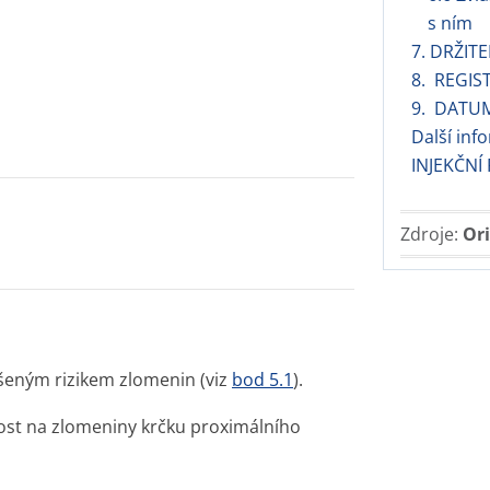
s ním
7. DRŽIT
8. REGIS
9. DATU
Další in
INJEKČNÍ
Zdroje:
Ori
šeným rizikem zlomenin (viz
bod 5.1
).
nost na zlomeniny krčku proximálního