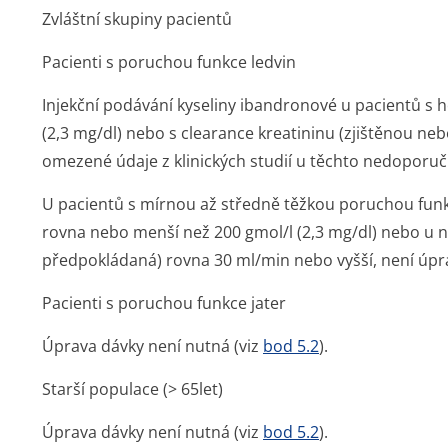
Zvláštní skupiny pacientů
Pacienti s poruchou funkce ledvin
Injekční podávání kyseliny ibandronové u pacientů s 
(2,3 mg/dl) nebo s clearance kreatininu (zjištěnou n
omezené údaje z klinických studií u těchto nedoporučuj
U pacientů s mírnou až středně těžkou poruchou funkc
rovna nebo menší než 200 gmol/l (2,3 mg/dl) nebo u ni
předpokládaná) rovna 30 ml/min nebo vyšší, není úpr
Pacienti s poruchou funkce jater
Úprava dávky není nutná (viz
bod 5.2
).
Starší populace (> 65let)
Úprava dávky není nutná (viz
bod 5.2
).