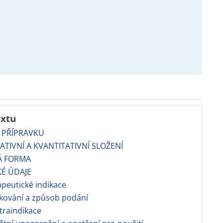
extu
 PŘÍPRAVKU
TATIVNÍ A KVANTITATIVNÍ SLOŽENÍ
Á FORMA
KÉ ÚDAJE
apeutické indikace
kování a způsob podání
traindikace