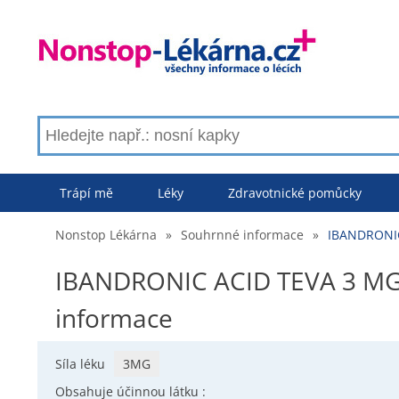
Trápí mě
Léky
Zdravotnické pomůcky
Nonstop Lékárna
»
Souhrnné informace
»
IBANDRONIC
IBANDRONIC ACID TEVA 3 MG 
informace
Síla léku
3MG
Obsahuje účinnou látku :