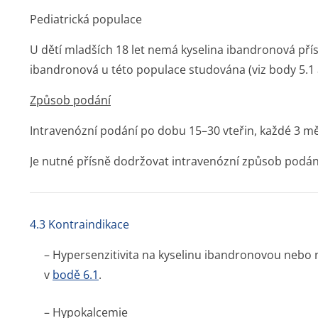
Pediatrická populace
U dětí mladších 18 let nemá kyselina ibandronová přís
ibandronová u této populace studována (viz body 5.1 a
Způsob podání
Intravenózní podání po dobu 15–30 vteřin, každé 3 mě
Je nutné přísně dodržovat intravenózní způsob podání
4.3 Kontraindikace
– Hypersenzitivita na kyselinu ibandronovou nebo
v
bodě 6.1
.
– Hypokalcemie