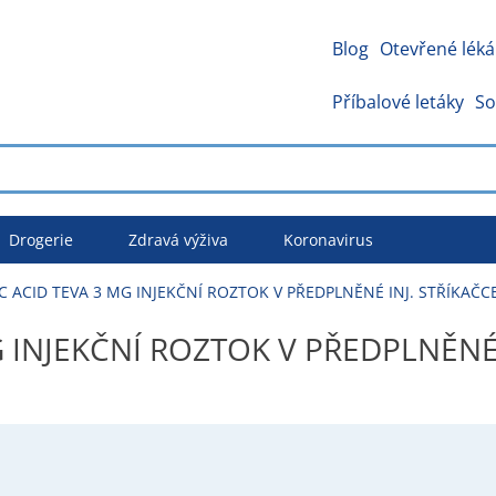
Blog
Otevřené léká
Příbalové letáky
So
Drogerie
Zdravá výživa
Koronavirus
 ACID TEVA 3 MG INJEKČNÍ ROZTOK V PŘEDPLNĚNÉ INJ. STŘÍKAČCE
INJEKČNÍ ROZTOK V PŘEDPLNĚNÉ I