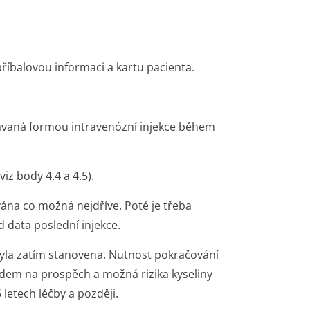
říbalovou informaci a kartu pacienta.
ávaná formou intravenózní injekce během
iz body 4.4 a 4.5).
vána co možná nejdříve. Poté je třeba
d data poslední injekce.
byla zatím stanovena. Nutnost pokračování
edem na prospěch a možná rizika kyseliny
 letech léčby a později.