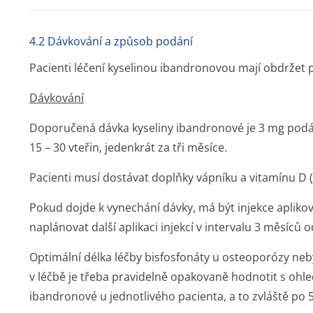
4.2 Dávkování a způsob podání
Pacienti léčení kyselinou ibandronovou mají obdržet p
Dávkování
Doporučená dávka kyseliny ibandronové je 3 mg pod
15 – 30 vteřin, jedenkrát za tři měsíce.
Pacienti musí dostávat doplňky vápníku a vitamínu D (v
Pokud dojde k vynechání dávky, má být injekce apliko
naplánovat další aplikaci injekcí v intervalu 3 měsíců o
Optimální délka léčby bisfosfonáty u osteoporózy ne
v léčbě je třeba pravidelně opakovaně hodnotit s ohl
ibandronové u jednotlivého pacienta, a to zvláště po 5