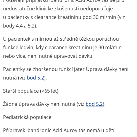
Podávání přípravku Ibandronic Acid Aurovitas se pro
nedostatečné klinické zkušenosti nedoporučuje
u pacientky s clearance kreatininu pod 30 ml/min (viz
body 4.4 a 5.2).
U pacientek s mírnou až středně těžkou poruchou
funkce ledvin, kdy clearance kreatininu je 30 ml/min
nebo více, není nutné upravovat dávku.
Pacientky se zhoršenou funkcí jater
Úprava dávky není
nutná (viz
bod 5.2
).
Starší populace (>65 let)
Žádná úprava dávky není nutná (viz
bod 5.2
).
Pediatrická populace
Přípravek Ibandronic Acid Aurovitas nemá u dětí