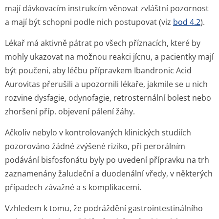
mají dávkovacím instrukcím věnovat zvláštní pozornost
a mají být schopni podle nich postupovat (viz
bod 4.2
).
Lékař má aktivně pátrat po všech příznacích, které by
mohly ukazovat na možnou reakci jícnu, a pacientky mají
být poučeni, aby léčbu přípravkem Ibandronic Acid
Aurovitas přerušili a upozornili lékaře, jakmile se u nich
rozvine dysfagie, odynofagie, retrosternální bolest nebo
zhoršení příp. objevení pálení žáhy.
Ačkoliv nebylo v kontrolovaných klinických studiích
pozorováno žádné zvýšené riziko, při perorálním
podávání bisfosfonátu byly po uvedení přípravku na trh
zaznamenány žaludeční a duodenální vředy, v některých
případech závažné a s komplikacemi.
Vzhledem k tomu, že podráždění gastrointesti­nálního