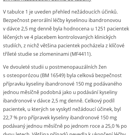
V tabulce 1 je uveden přehled nežádoucích účinků.
Bezpečnost perorální léčby kyselinou ibandronovou
v dávce 2,5 mg denně byla hodnocena u 1251 pacientek
léčených ve 4 placebem kontrolovaných klinických
studiích, z nichž většina pacientek pocházela z klíčové
tříleté studie se zlomeninami (MF4411).
Ve dvouleté studii u postmenopau­zálních žen
s osteoporózou (BM 16549) byla celková bezpečnost
přípravku kyseliny ibandronové 150 mg podávaného
jednou měsíčně podobná jako u podávání kyseliny
ibandronové v dávce 2,5 mg denně. Celkový podíl
pacientek, u kterých se vyskytl nežádoucí účinek, byl
22,7 % pro přípravek kyseliny ibandronové 150 mg
podávaný jednou měsíčně po jednom roce a 25,0 % po
dvou letech. Většina případů nevedla k ukončení léčby.