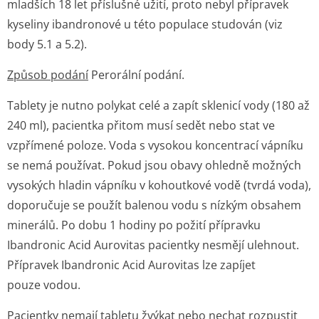
mladších 18 let příslušné užití, proto nebyl přípravek
kyseliny ibandronové u této populace studován (viz
body 5.1 a 5.2).
Způsob podání
Perorální podání.
Tablety je nutno polykat celé a zapít sklenicí vody (180 až
240 ml), pacientka přitom musí sedět nebo stat ve
vzpřímené poloze. Voda s vysokou koncentrací vápníku
se nemá používat. Pokud jsou obavy ohledně možných
vysokých hladin vápníku v kohoutkové vodě (tvrdá voda),
doporučuje se použít balenou vodu s nízkým obsahem
minerálů. Po dobu 1 hodiny po požití přípravku
Ibandronic Acid Aurovitas pacientky nesmějí ulehnout.
Přípravek Ibandronic Acid Aurovitas lze zapíjet
pouze vodou.
Pacientky nemají tabletu žvýkat nebo nechat rozpustit