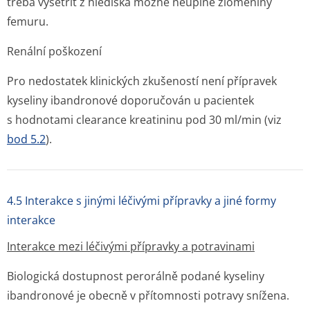
třeba vyšetřit z hlediska možné neúplné zlomeniny
femuru.
Renální poškození
Pro nedostatek klinických zkušeností není přípravek
kyseliny ibandronové doporučován u pacientek
s hodnotami clearance kreatininu pod 30 ml/min (viz
bod 5.2
).
4.5 Interakce s jinými léčivými přípravky a jiné formy
interakce
Interakce mezi léčivými přípravky a potravinami
Biologická dostupnost perorálně podané kyseliny
ibandronové je obecně v přítomnosti potravy snížena.