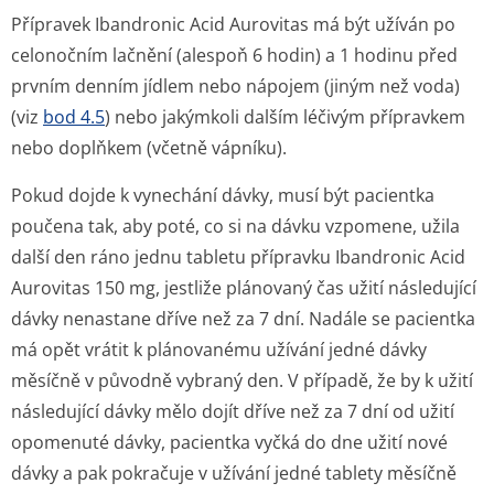
Přípravek Ibandronic Acid Aurovitas má být užíván po
celonočním lačnění (alespoň 6 hodin) a 1 hodinu před
prvním denním jídlem nebo nápojem (jiným než voda)
(viz
bod 4.5
) nebo jakýmkoli dalším léčivým přípravkem
nebo doplňkem (včetně vápníku).
Pokud dojde k vynechání dávky, musí být pacientka
poučena tak, aby poté, co si na dávku vzpomene, užila
další den ráno jednu tabletu přípravku Ibandronic Acid
Aurovitas 150 mg, jestliže plánovaný čas užití následující
dávky nenastane dříve než za 7 dní. Nadále se pacientka
má opět vrátit k plánovanému užívání jedné dávky
měsíčně v původně vybraný den. V případě, že by k užití
následující dávky mělo dojít dříve než za 7 dní od užití
opomenuté dávky, pacientka vyčká do dne užití nové
dávky a pak pokračuje v užívání jedné tablety měsíčně