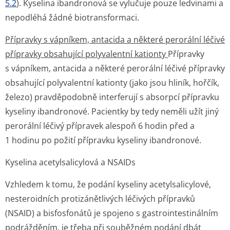
5.2
). Kyselina ibandronová se vylučuje pouze ledvinami a
nepodléhá žádné biotransformaci.
Přípravky s vápníkem, antacida a některé perorální léčivé
přípravky obsahující polyvalentní kationty
Přípravky
s vápníkem, antacida a některé perorální léčivé přípravky
obsahující polyvalentní kationty (jako jsou hliník, hořčík,
železo) pravděpodobně interferují s absorpcí přípravku
kyseliny ibandronové. Pacientky by tedy neměli užít jiný
perorální léčivý přípravek alespoň 6 hodin před a
1 hodinu po požití přípravku kyseliny ibandronové.
Kyselina acetylsalicylová a NSAIDs
Vzhledem k tomu, že podání kyseliny acetylsalicylové,
nesteroidních protizánětlivých léčivých přípravků
(NSAID) a bisfosfonátů je spojeno s gastrointes­tinálním
podrážděním, je třeba při souběžném podání dbát