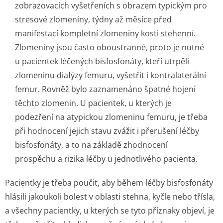
zobrazovacích vyšetřeních s obrazem typickým pro
stresové zlomeniny, týdny až měsíce před
manifestací kompletní zlomeniny kosti stehenní.
Zlomeniny jsou často oboustranné, proto je nutné
u pacientek léčených bisfosfonáty, kteří utrpěli
zlomeninu diafýzy femuru, vyšetřit i kontralaterální
femur. Rovněž bylo zaznamenáno špatné hojení
těchto zlomenin. U pacientek, u kterých je
podezření na atypickou zlomeninu femuru, je třeba
při hodnocení jejich stavu zvážit i přerušení léčby
bisfosfonáty, a to na základě zhodnocení
prospěchu a rizika léčby u jednotlivého pacienta.
Pacientky je třeba poučit, aby během léčby bisfosfonáty
hlásili jakoukoli bolest v oblasti stehna, kyčle nebo třísla,
a všechny pacientky, u kterých se tyto příznaky objeví, je