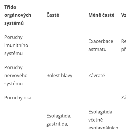
Třída
orgánových
Časté
Méně časté
Vz
systémů
Poruchy
Exacerbace
Rea
imunitního
astmatu
přec
systému
Poruchy
nervového
Bolest hlavy
Závratě
systému
Poruchy oka
Zán
Esofagitida
Esofagitida,
včetně
gastritida,
esofageálních