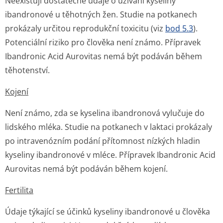
Neexistují dostatečné údaje o užívání kyseliny
ibandronové u těhotných žen. Studie na potkanech
prokázaly určitou reprodukční toxicitu (viz
bod 5.3
).
Potenciální riziko pro člověka není známo. Přípravek
Ibandronic Acid Aurovitas nemá být podáván během
těhotenství.
Kojení
Není známo, zda se kyselina ibandronová vylučuje do
lidského mléka. Studie na potkanech v laktaci prokázaly
po intravenózním podání přítomnost nízkých hladin
kyseliny ibandronové v mléce. Přípravek Ibandronic Acid
Aurovitas nemá být podáván během kojení.
Fertilita
Údaje týkající se účinků kyseliny ibandronové u člověka