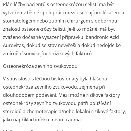
Plán léčby pacientů s osteonekrózou čelisti má být
vytvořen v těsné spolupráci mezi ošetřujícím lékařem a
stomatologem nebo zubním chirurgem s odbornou
znalostí osteonekrózy čelisti. Je-li to možné, má být
zváženo dočasné vysazení přípravku Ibandronic Acid
Aurovitas, dokud se stav nevyřeší a dokud nedojde ke
zmírnění souvisejících rizikových faktorů.
Osteonekróza zevního zvukovodu
V souvislosti s léčbou bisfosfonáty byla hlášena
osteonekróza zevního zvukovodu, zejména při
dlouhodobém podávání. Mezi možné rizikové faktory
osteonekrózy zevního zvukovodu patří používání
steroidů a chemoterapie a/nebo lokální rizikové faktory,
jako například infekce nebo trauma.