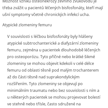
Možnost vzniku osteonekrózy zevního zvukovodu je
třeba zvážit u pacientů léčených bisfosfonáty, kteří mají
ušní symptomy včetně chronických infekcí ucha.
Atypické zlomeniny femuru
V souvislosti s léčbou bisfosfonáty byly hlášeny
atypické subtrochanterické a diafyzární zlomeniny
femuru, zejména u pacientek dlouhodobě léčených
pro osteoporózu. Tyto příčné nebo krátké šikmé
zlomeniny se mohou objevit kdekoli v celé délce
femuru od oblasti těsně pod malým trochanterem
až do části těsně nad suprakondylickým
rozšířením. Tyto zlomeniny se objevují po
minimálním traumatu nebo bez souvislosti s ním a
u některých pacientek se mohou projevovat bolestí
ve stehně nebo třísle, často sdružené na