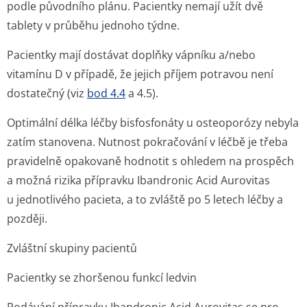
podle původního plánu. Pacientky nemají užít dvě
tablety v průběhu jednoho týdne.
Pacientky mají dostávat doplňky vápníku a/nebo
vitamínu D v případě, že jejich příjem potravou není
dostatečný (viz
bod 4.4
a 4.5).
Optimální délka léčby bisfosfonáty u osteoporózy nebyla
zatím stanovena. Nutnost pokračování v léčbě je třeba
pravidelně opakovaně hodnotit s ohledem na prospěch
a možná rizika přípravku Ibandronic Acid Aurovitas
u jednotlivého pacieta, a to zvláště po 5 letech léčby a
později.
Zvláštní skupiny pacientů
Pacientky se zhoršenou funkcí ledvin