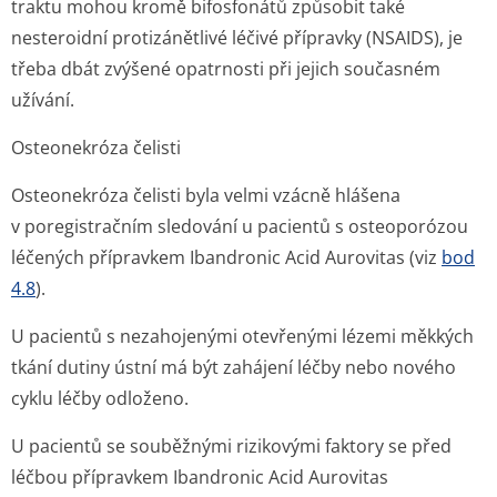
traktu mohou kromě bifosfonátů způsobit také
nesteroidní protizánětlivé léčivé přípravky (NSAIDS), je
třeba dbát zvýšené opatrnosti při jejich současném
užívání.
Osteonekróza čelisti
Osteonekróza čelisti byla velmi vzácně hlášena
v poregistračním sledování u pacientů s osteoporózou
léčených přípravkem Ibandronic Acid Aurovitas (viz
bod
4.8
).
U pacientů s nezahojenými otevřenými lézemi měkkých
tkání dutiny ústní má být zahájení léčby nebo nového
cyklu léčby odloženo.
U pacientů se souběžnými rizikovými faktory se před
léčbou přípravkem Ibandronic Acid Aurovitas