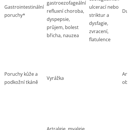
gastroezofageální
Gastrointestinální
ulcerací nebo
refluxní choroba,
Duo
poruchy*
striktur a
dyspepsie,
dysfagie,
průjem, bolest
zvracení,
břicha, nauzea
flatulence
Poruchy kůže a
Ang
Vyrážka
podkožní tkáně
obl
Artralgie, myalgie,