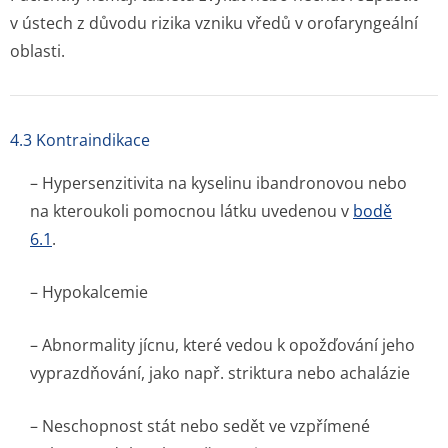
v ústech z důvodu rizika vzniku vředů v orofaryngeální
oblasti.
4.3 Kontraindikace
– Hypersenzitivita na kyselinu ibandronovou nebo
na kteroukoli pomocnou látku uvedenou v
bodě
6.1
.
– Hypokalcemie
– Abnormality jícnu, které vedou k opožďování jeho
vyprazdňování, jako např. striktura nebo achalázie
– Neschopnost stát nebo sedět ve vzpřímené