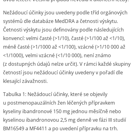
Nežádoucí účinky jsou uvedeny podle tříd orgánových
systémů dle databáze MedDRA a četnosti výskytu.
Četnosti výskytu jsou definovány podle následujících
konvencí: velmi časté (>1/10), časté (>1/100 až <1/10),
méně časté (>1/1000 až <1/100), vzácné (>1/10 000 až
<1/1000), velmi vzácné (<1/10 000), není známo
(z dostupných údajů nelze určit). V rámci každé skupiny
četností jsou nežádoucí účinky uvedeny v pořadí dle
klesající závažnosti.
Tabulka 1: Nežádoucí účinky, které se objevily
u postmenopau­zálních žen léčených přípravkem
kyseliny ibandronové 150 mg jednou měsíčně nebo
kyselinou ibandronovou 2,5 mg denně ve fázi III studií
BM16549 a MF4411 a po uvedení přípravku na trh.