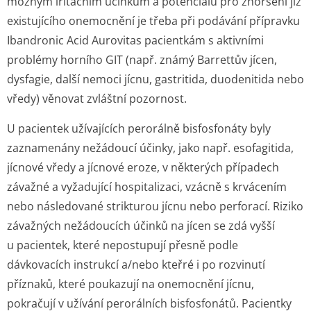
možným iritačním účinkům a potenciálu pro zhoršení již
existujícího onemocnění je třeba při podávání přípravku
Ibandronic Acid Aurovitas pacientkám s aktivními
problémy horního GIT (např. známý Barrettův jícen,
dysfagie, další nemoci jícnu, gastritida, duodenitida nebo
vředy) věnovat zvláštní pozornost.
U pacientek užívajících perorálně bisfosfonáty byly
zaznamenány nežádoucí účinky, jako např. esofagitida,
jícnové vředy a jícnové eroze, v některých případech
závažné a vyžadující hospitalizaci, vzácně s krvácením
nebo následované strikturou jícnu nebo perforací. Riziko
závažných nežádoucích účinků na jícen se zdá vyšší
u pacientek, které nepostupují přesně podle
dávkovacích instrukcí a/nebo kteřré i po rozvinutí
příznaků, které poukazují na onemocnění jícnu,
pokračují v užívání perorálních bisfosfonátů. Pacientky