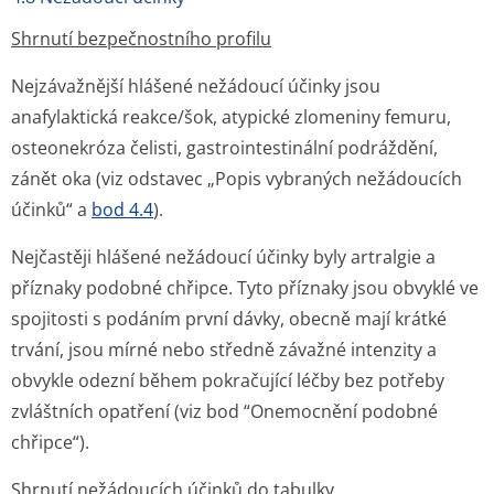
Shrnutí bezpečnostního profilu
Nejzávažnější hlášené nežádoucí účinky jsou
anafylaktická reakce/šok, atypické zlomeniny femuru,
osteonekróza čelisti, gastrointestinální podráždění,
zánět oka (viz odstavec „Popis vybraných nežádoucích
účinků“ a
bod 4.4
).
Nejčastěji hlášené nežádoucí účinky byly artralgie a
příznaky podobné chřipce. Tyto příznaky jsou obvyklé ve
spojitosti s podáním první dávky, obecně mají krátké
trvání, jsou mírné nebo středně závažné intenzity a
obvykle odezní během pokračující léčby bez potřeby
zvláštních opatření (viz bod “Onemocnění podobné
chřipce“).
Shrnutí nežádoucích účinků do tabulky