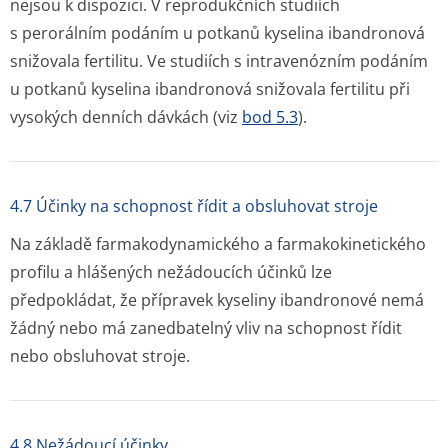
nejsou k dispozici. V reprodukčních studiích
s perorálním podáním u potkanů kyselina ibandronová
snižovala fertilitu. Ve studiích s intravenózním podáním
u potkanů kyselina ibandronová snižovala fertilitu při
vysokých denních dávkách (viz
bod 5.3
).
4.7 Účinky na schopnost řídit a obsluhovat stroje
Na základě farmakodynamického a farmakokinetického
profilu a hlášených nežádoucích účinků lze
předpokládat, že přípravek kyseliny ibandronové nemá
žádný nebo má zanedbatelný vliv na schopnost řídit
nebo obsluhovat stroje.
4.8 Nežádoucí účinky