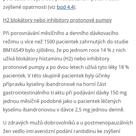
zvýšené opatrnosti (viz
bod 4.4
).
H2 blokátory nebo inhibitory protonové pumpy
Při porovnávání měsíčního a denního dávkovacího
režimu u více než 1500 pacientek zahrnutých do studie
BM16549 bylo zjištěno, že po jednom roce 14 % z nich
užívá blokátory histaminu (H2) nebo inhibitory
protonové pumpy a po dvou letech užívá tyto léky 18 %
pacientek. V této skupině pacientek byly účinky
přípravku kyseliny ibandronové na horní část
gastrointesti­nálního traktu při podávání dávky 150 mg
jednou měsíčně podobné jako u pacientek léčených
kyselinu ibandronovou v dávce 2,5 mg jednou denně.
U zdravých mužů-dobrovolníků a u postmenopau­zálních
žen vedlo intravenózní podání ranitidinu ke zvýšení