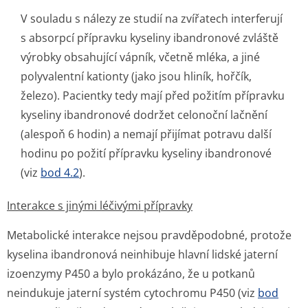
V souladu s nálezy ze studií na zvířatech interferují
s absorpcí přípravku kyseliny ibandronové zvláště
výrobky obsahující vápník, včetně mléka, a jiné
polyvalentní kationty (jako jsou hliník, hořčík,
železo). Pacientky tedy mají před požitím přípravku
kyseliny ibandronové dodržet celonoční lačnění
(alespoň 6 hodin) a nemají přijímat potravu další
hodinu po požití přípravku kyseliny ibandronové
(viz
bod 4.2
).
Interakce s jinými léčivými přípravky
Metabolické interakce nejsou pravděpodobné, protože
kyselina ibandronová neinhibuje hlavní lidské jaterní
izoenzymy P450 a bylo prokázáno, že u potkanů
neindukuje jaterní systém cytochromu P450 (viz
bod