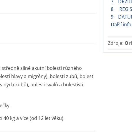
7. DRŽIT
8. REGIS
9. DATUM
Další inf
Zdroje:
Ori
 středně silné akutní bolesti různého
lesti hlavy a migrény), bolesti zubů, bolesti
aných zubů), bolesti svalů a bolestivá
ečky.
40 kg a více (od 12 let věku).