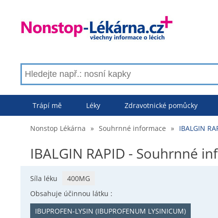
Trápí mě
Léky
Zdravotnické pomůcky
Nonstop Lékárna
»
Souhrnné informace
»
IBALGIN RA
IBALGIN RAPID - Souhrnné in
Síla léku
400MG
Obsahuje účinnou látku :
IBUPROFEN-LYSIN (IBUPROFENUM LYSINICUM)