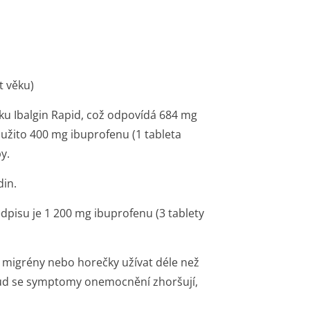
t věku)
vku Ibalgin Rapid, což odpovídá 684 mg
 užito 400 mg ibuprofenu (1 tableta
y.
din.
pisu je 1 200 mg ibuprofenu (3 tablety
 migrény nebo horečky užívat déle než
okud se symptomy onemocnění zhoršují,