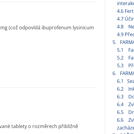
interak
4.6 Fert
4.7 Úči
4.8 Ne
 mg (což odpovídá ibuprofenum lysinicum
4.9 Pře
5. FARM
5.1 Fa
5.2 Far
5.3 Pře
6. FARM
6.1 Se
6.2 Ink
6.3 Do
6.4 Zvl
6.5 Dr
6.6 Zvl
vané tablety o rozměrech přibližně
zacháze