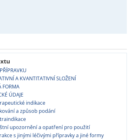
extu
 PŘÍPRAVKU
TATIVNÍ A KVANTITATIVNÍ SLOŽENÍ
Á FORMA
CKÉ ÚDAJE
apeutické indikace
kování a způsob podání
traindikace
áštní upozornění a opatření pro použití
erakce s jinými léčivými přípravky a jiné formy