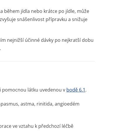
žita během jídla nebo krátce po jídle, může
 zvyšuje snášenlivost přípravku a snižuje
m nejnižší účinné dávky po nejkratší dobu
.
oli pomocnou látku uvedenou v
bodě 6.1
.
ospasmus, astma, rinitida, angioedém
orace ve vztahu k předchozí léčbě