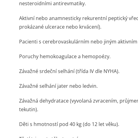
nesteroidními antirevmatiky.
Aktivní nebo anamnesticky rekurentní peptický vře
prokázané ulcerace nebo krvácení).
Pacienti s cerebrovasku­lárním nebo jiným aktivním
Poruchy hemokoagulace a hemopoézy.
Závažné srdeční selhání (třída IV dle NYHA).
Závažné selhání jater nebo ledvin.
Závažná dehydratace (vyvolaná zvracením, průjm
tekutin).
Děti s hmotností pod 40 kg (do 12 let věku).