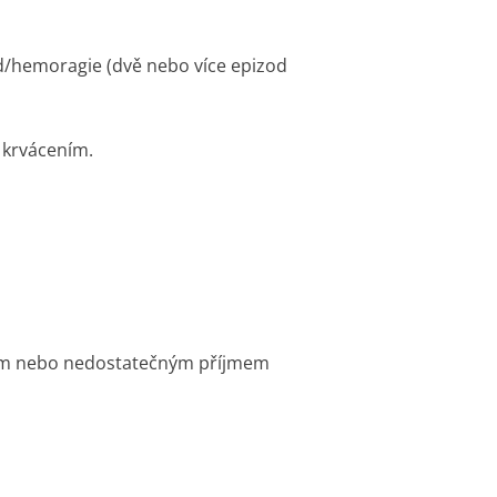
d/hemoragie (dvě nebo více epizod
 krvácením.
em nebo nedostatečným příjmem