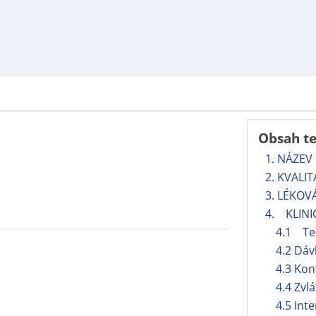
Obsah t
1. NÁZEV
2. KVALI
3. LÉKOV
4. KLINI
4.1 Ter
4.2 Dáv
4.3 Kon
4.4 Zvl
4.5 Int