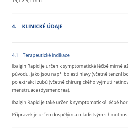
19,1 × 9,1 mm.
4. KLINICKÉ ÚDAJE
4.1 Terapeutické indikace
Ibalgin Rapid je určen k symptomatické léčbě mírné až
původu, jako jsou např. bolesti hlavy (včetně tenzní bo
po extrakci zubů (včetně chirurgického vyjmutí retinov
menstruace (dysmenorea).
Ibalgin Rapid je také určen k symptomatické léčbě hor
Přípravek je určen dospělým a mladistvým s hmotností 