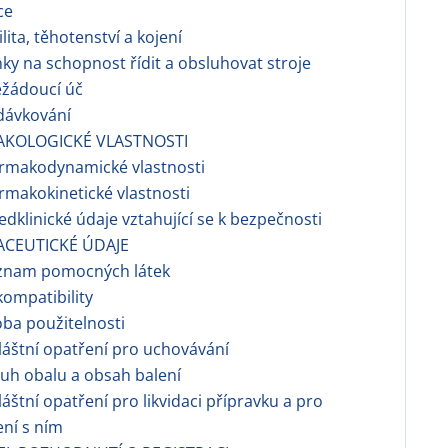
ce
ilita, těhotenství a kojení
nky na schopnost řídit a obsluhovat stroje
žádoucí úč
dávkování
AKOLOGICKÉ VLASTNOSTI
rmakodynamické vlastnosti
makokinetické vlastnosti
dklinické údaje vztahující se k bezpečnosti
ACEUTICKÉ ÚDAJE
znam pomocných látek
ompatibility
ba použitelnosti
áštní opatření pro uchovávání
uh obalu a obsah balení
áštní opatření pro likvidaci přípravku a pro
ní s ním