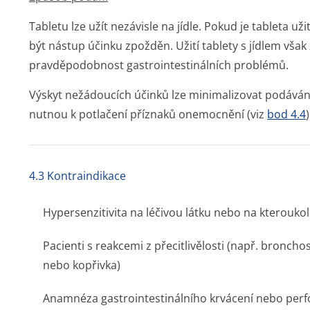
Tabletu lze užít nezávisle na jídle. Pokud je tableta u
být nástup účinku zpožděn. Užití tablety s jídlem však
pravděpodobnost gastrointesti­nálních problémů.
Výskyt nežádoucích účinků lze minimalizovat podávání
nutnou k potlačení příznaků onemocnění (viz
bod 4.4
)
4.3 Kontraindikace
Hypersenzitivita na léčivou látku nebo na kterouk
Pacienti s reakcemi z přecitlivělosti (např. bronch
nebo kopřivka)
Anamnéza gastrointesti­nálního krvácení nebo perf