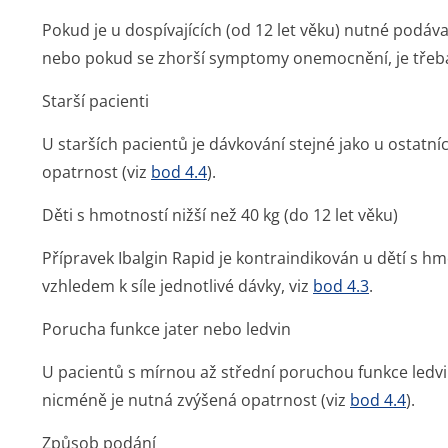
Pokud je u dospívajících (od 12 let věku) nutné podáva
nebo pokud se zhorší symptomy onemocnění, je třeba
Starší pacienti
U starších pacientů je dávkování stejné jako u ostatní
opatrnost (viz
bod 4.4
).
Děti s hmotností nižší než 40 kg (do 12 let věku)
Přípravek Ibalgin Rapid je kontraindikován u dětí s hm
vzhledem k síle jednotlivé dávky, viz
bod 4.3
.
Porucha funkce jater nebo ledvin
U pacientů s mírnou až střední poruchou funkce ledvin
nicméně je nutná zvýšená opatrnost (viz
bod 4.4
).
Způsob podání