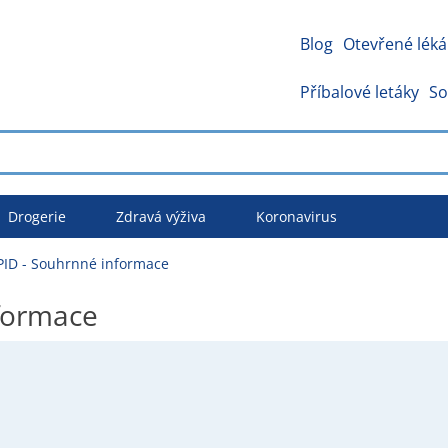
Blog
Otevřené léká
Příbalové letáky
So
Drogerie
Zdravá výživa
Koronavirus
PID - Souhrnné informace
formace