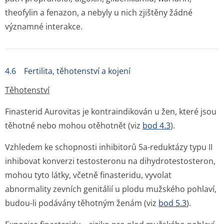
theofylin a fenazon, a nebyly u nich zjištěny žádné
významné interakce.
4.6 Fertilita, těhotenství a kojení
Těhotenství
Finasterid Aurovitas je kontraindikován u žen, které jsou
těhotné nebo mohou otěhotnět (viz
bod 4.3
).
Vzhledem ke schopnosti inhibitorů 5a-reduktázy typu II
inhibovat konverzi testosteronu na dihydrotestosteron,
mohou tyto látky, včetně finasteridu, vyvolat
abnormality zevních genitálií u plodu mužského pohlaví,
budou-li podávány těhotným ženám (viz
bod 5.3
).