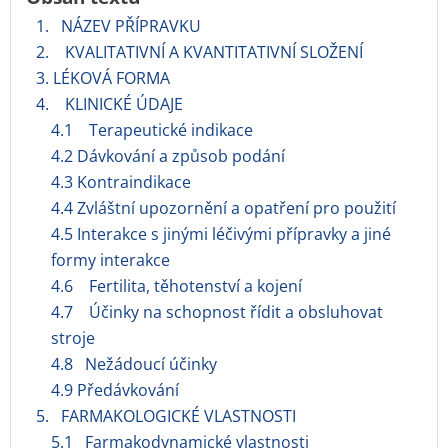
1. NÁZEV PŘÍPRAVKU
2. KVALITATIVNÍ A KVANTITATIVNÍ SLOŽENÍ
3. LÉKOVÁ FORMA
4. KLINICKÉ ÚDAJE
4.1 Terapeutické indikace
4.2 Dávkování a způsob podání
4.3 Kontraindikace
4.4 Zvláštní upozornění a opatření pro použití
4.5 Interakce s jinými léčivými přípravky a jiné
formy interakce
4.6 Fertilita, těhotenství a kojení
4.7 Účinky na schopnost řídit a obsluhovat
stroje
4.8 Nežádoucí účinky
4.9 Předávkování
5. FARMAKOLOGICKÉ VLASTNOSTI
5.1 Farmakodynamické vlastnosti