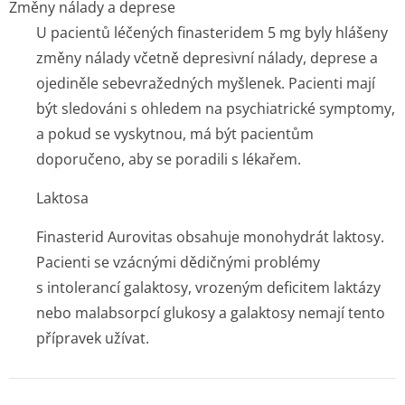
Změny nálady a deprese
U pacientů léčených finasteridem 5 mg byly hlášeny
změny nálady včetně depresivní nálady, deprese a
ojediněle sebevražedných myšlenek. Pacienti mají
být sledováni s ohledem na psychiatrické symptomy,
a pokud se vyskytnou, má být pacientům
doporučeno, aby se poradili s lékařem.
Laktosa
Finasterid Aurovitas obsahuje monohydrát laktosy.
Pacienti se vzácnými dědičnými problémy
s intolerancí galaktosy, vrozeným deficitem laktázy
nebo malabsorpcí glukosy a galaktosy nemají tento
přípravek užívat.