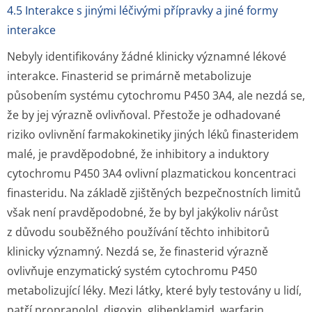
4.5 Interakce s jinými léčivými přípravky a jiné formy
interakce
Nebyly identifikovány žádné klinicky významné lékové
interakce. Finasterid se primárně metabolizuje
působením systému cytochromu P450 3A4, ale nezdá se,
že by jej výrazně ovlivňoval. Přestože je odhadované
riziko ovlivnění farmakokinetiky jiných léků finasteridem
malé, je pravděpodobné, že inhibitory a induktory
cytochromu P450 3A4 ovlivní plazmatickou koncentraci
finasteridu. Na základě zjištěných bezpečnostních limitů
však není pravděpodobné, že by byl jakýkoliv nárůst
z důvodu souběžného používání těchto inhibitorů
klinicky významný. Nezdá se, že finasterid výrazně
ovlivňuje enzymatický systém cytochromu P450
metabolizující léky. Mezi látky, které byly testovány u lidí,
patří propranolol, digoxin, glibenklamid, warfarin,