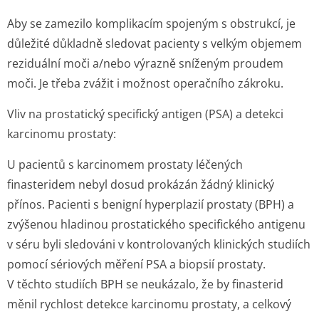
Aby se zamezilo komplikacím spojeným s obstrukcí, je
důležité důkladně sledovat pacienty s velkým objemem
reziduální moči a/nebo výrazně sníženým proudem
moči. Je třeba zvážit i možnost operačního zákroku.
Vliv na prostatický specifický antigen (PSA) a detekci
karcinomu prostaty:
U pacientů s karcinomem prostaty léčených
finasteridem nebyl dosud prokázán žádný klinický
přínos. Pacienti s benigní hyperplazií prostaty (BPH) a
zvýšenou hladinou prostatického specifického antigenu
v séru byli sledováni v kontrolovaných klinických studiích
pomocí sériových měření PSA a biopsií prostaty.
V těchto studiích BPH se neukázalo, že by finasterid
měnil rychlost detekce karcinomu prostaty, a celkový