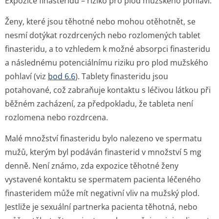
Expozice finasteridu – riziko pro plod mužského pohlaví.
Ženy, které jsou těhotné nebo mohou otěhotnět, se
nesmí dotýkat rozdrcených nebo rozlomených tablet
finasteridu, a to vzhledem k možné absorpci finasteridu
a následnému potenciálnímu riziku pro plod mužského
pohlaví (viz
bod 6.6
). Tablety finasteridu jsou
potahované, což zabraňuje kontaktu s léčivou látkou při
běžném zacházení, za předpokladu, že tableta není
rozlomena nebo rozdrcena.
Malé množství finasteridu bylo nalezeno ve spermatu
mužů, kterým byl podáván finasterid v množství 5 mg
denně. Není známo, zda expozice těhotné ženy
vystavené kontaktu se spermatem pacienta léčeného
finasteridem může mít negativní vliv na mužský plod.
Jestliže je sexuální partnerka pacienta těhotná, nebo