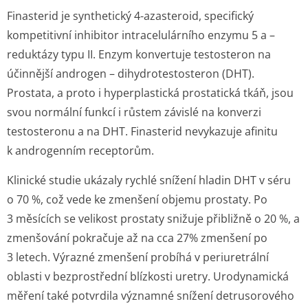
Finasterid je synthetický 4-azasteroid, specifický
kompetitivní inhibitor intracelulárního enzymu 5 a –
reduktázy typu II. Enzym konvertuje testosteron na
účinnější androgen – dihydrotestosteron (DHT).
Prostata, a proto i hyperplastická prostatická tkáň, jsou
svou normální funkcí i růstem závislé na konverzi
testosteronu a na DHT. Finasterid nevykazuje afinitu
k androgenním receptorům.
Klinické studie ukázaly rychlé snížení hladin DHT v séru
o 70 %, což vede ke zmenšení objemu prostaty. Po
3 měsících se velikost prostaty snižuje přibližně o 20 %, a
zmenšování pokračuje až na cca 27% zmenšení po
3 letech. Výrazné zmenšení probíhá v periuretrální
oblasti v bezprostřední blízkosti uretry. Urodynamická
měření také potvrdila významné snížení detrusorového