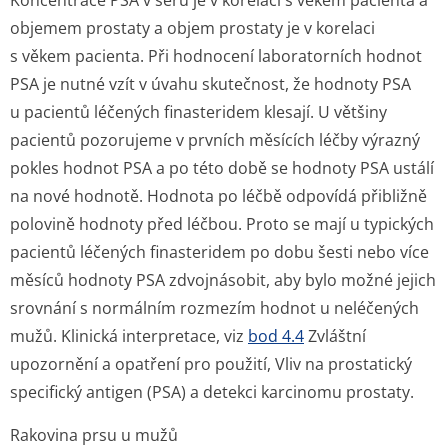
Koncentrace PSA v séru je v korelaci s věkem pacienta a
objemem prostaty a objem prostaty je v korelaci
s věkem pacienta. Při hodnocení laboratorních hodnot
PSA je nutné vzít v úvahu skutečnost, že hodnoty PSA
u pacientů léčených finasteridem klesají. U většiny
pacientů pozorujeme v prvních měsících léčby výrazný
pokles hodnot PSA a po této době se hodnoty PSA ustálí
na nové hodnotě. Hodnota po léčbě odpovídá přibližně
polovině hodnoty před léčbou. Proto se mají u typických
pacientů léčených finasteridem po dobu šesti nebo více
měsíců hodnoty PSA zdvojnásobit, aby bylo možné jejich
srovnání s normálním rozmezím hodnot u neléčených
mužů. Klinická interpretace, viz
bod 4.4
Zvláštní
upozornění a opatření pro použití, Vliv na prostatický
specifický antigen (PSA) a detekci karcinomu prostaty.
Rakovina prsu u mužů