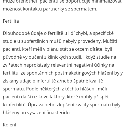
může otěhotnět, pacientu se doporučuje minimalizovat
možnost kontaktu partnerky se spermatem.
Fertilita
Dlouhodobé údaje o fertilitě u lidí chybí, a specifické
studie u subfertilních mužů nebyly provedeny. Mužští
pacienti, kteří měli v plánu stát se otcem dítěte, byli
původně vyloučeni z klinických studií. I když studie na
zvířatech neprokázaly relevantní negativní účinky na
fertilitu, ze spontánních postmaketingových hlášení byly
získány údaje o infertilitě a/nebo špatné kvalitě
spermatu. Podle některých z těchto hlášení, měli
pacienti další rizikové faktory, které mohly přispět
k infertilitě. Úprava nebo zlepšení kvality spermatu byly
hlášeny po vysazení finasteridu.
Kojení