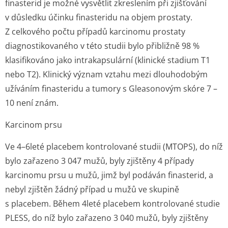
finasterid je možné vysvětlit zkreslením při zjišťování
v důsledku účinku finasteridu na objem prostaty.
Z celkového počtu případů karcinomu prostaty
diagnostikovaného v této studii bylo přibližně 98 %
klasifikováno jako intrakapsulární (klinické stadium T1
nebo T2). Klinický význam vztahu mezi dlouhodobým
užíváním finasteridu a tumory s Gleasonovým skóre 7 –
10 není znám.
Karcinom prsu
Ve 4–6leté placebem kontrolované studii (MTOPS), do níž
bylo zařazeno 3 047 mužů, byly zjištěny 4 případy
karcinomu prsu u mužů, jimž byl podáván finasterid, a
nebyl zjištěn žádný případ u mužů ve skupině
s placebem. Během 4leté placebem kontrolované studie
PLESS, do níž bylo zařazeno 3 040 mužů, byly zjištěny