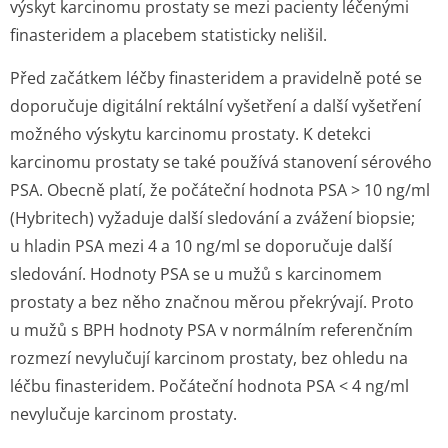
výskyt karcinomu prostaty se mezi pacienty léčenými
finasteridem a placebem statisticky nelišil.
Před začátkem léčby finasteridem a pravidelně poté se
doporučuje digitální rektální vyšetření a další vyšetření
možného výskytu karcinomu prostaty. K detekci
karcinomu prostaty se také používá stanovení sérového
PSA. Obecně platí, že počáteční hodnota PSA > 10 ng/ml
(Hybritech) vyžaduje další sledování a zvážení biopsie;
u hladin PSA mezi 4 a 10 ng/ml se doporučuje další
sledování. Hodnoty PSA se u mužů s karcinomem
prostaty a bez něho značnou měrou překrývají. Proto
u mužů s BPH hodnoty PSA v normálním referenčním
rozmezí nevylučují karcinom prostaty, bez ohledu na
léčbu finasteridem. Počáteční hodnota PSA < 4 ng/ml
nevylučuje karcinom prostaty.