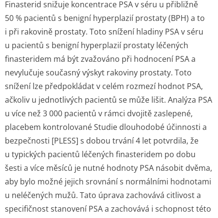
Finasterid snižuje koncentrace PSA v séru u přibližně
50 % pacientů s benigní hyperplazií prostaty (BPH) a to
i při rakovině prostaty. Toto snížení hladiny PSA v séru
u pacientů s benigní hyperplazií prostaty léčených
finasteridem má být zvažováno při hodnocení PSA a
nevylučuje současný výskyt rakoviny prostaty. Toto
snížení lze předpokládat v celém rozmezí hodnot PSA,
ačkoliv u jednotlivých pacientů se může lišit. Analýza PSA
u více než 3 000 pacientů v rámci dvojitě zaslepené,
placebem kontrolované Studie dlouhodobé účinnosti a
bezpečnosti [PLESS] s dobou trvání 4 let potvrdila, že
u typických pacientů léčených finasteridem po dobu
šesti a více měsíců je nutné hodnoty PSA násobit dvěma,
aby bylo možné jejich srovnání s normálními hodnotami
u neléčených mužů. Tato úprava zachovává citlivost a
specifičnost stanovení PSA a zachovává i schopnost této