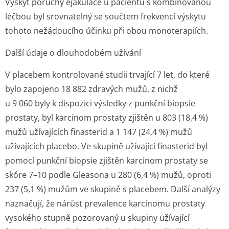
Výskyt poruchy ejakulace u pacientů s kombinovanou
léčbou byl srovnatelný se součtem frekvencí výskytu
tohoto nežádoucího účinku při obou monoterapiích.
Další údaje o dlouhodobém užívání
V placebem kontrolované studii trvající 7 let, do které
bylo zapojeno 18 882 zdravých mužů, z nichž
u 9 060 byly k dispozici výsledky z punkční biopsie
prostaty, byl karcinom prostaty zjištěn u 803 (18,4 %)
mužů užívajících finasterid a 1 147 (24,4 %) mužů
užívajících placebo. Ve skupině užívající finasterid byl
pomocí punkční biopsie zjištěn karcinom prostaty se
skóre 7–10 podle Gleasona u 280 (6,4 %) mužů, oproti
237 (5,1 %) mužům ve skupině s placebem. Další analýzy
naznačují, že nárůst prevalence karcinomu prostaty
vysokého stupně pozorovaný u skupiny užívající