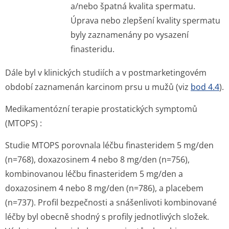
a/nebo špatná kvalita spermatu.
Úprava nebo zlepšení kvality spermatu
byly zaznamenány po vysazení
finasteridu.
Dále byl v klinických studiích a v postmarketingovém
období zaznamenán karcinom prsu u mužů (viz
bod 4.4
).
Medikamentózní terapie prostatických symptomů
(MTOPS) :
Studie MTOPS porovnala léčbu finasteridem 5 mg/den
(n=768), doxazosinem 4 nebo 8 mg/den (n=756),
kombinovanou léčbu finasteridem 5 mg/den a
doxazosinem 4 nebo 8 mg/den (n=786), a placebem
(n=737). Profil bezpečnosti a snášenlivoti kombinované
léčby byl obecně shodný s profily jednotlivých složek.