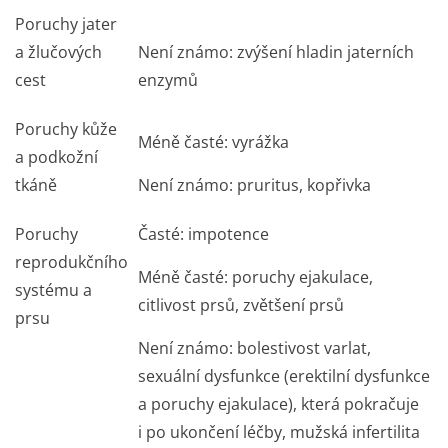
Poruchy jater
a žlučových
Není známo: zvýšení hladin jaterních
cest
enzymů
Poruchy kůže
Méně časté: vyrážka
a podkožní
tkáně
Není známo: pruritus, kopřivka
Poruchy
Časté: impotence
reprodukčního
Méně časté: poruchy ejakulace,
systému a
citlivost prsů, zvětšení prsů
prsu
Není známo: bolestivost varlat,
sexuální dysfunkce (erektilní dysfunkce
a poruchy ejakulace), která pokračuje
i po ukončení léčby, mužská infertilita