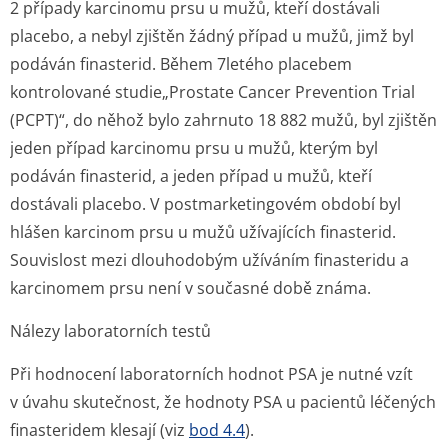
2 případy karcinomu prsu u mužů, kteří dostávali
placebo, a nebyl zjištěn žádný případ u mužů, jimž byl
podáván finasterid. Během 7letého placebem
kontrolované studie„Prostate Cancer Prevention Trial
(PCPT)“, do něhož bylo zahrnuto 18 882 mužů, byl zjištěn
jeden případ karcinomu prsu u mužů, kterým byl
podáván finasterid, a jeden případ u mužů, kteří
dostávali placebo. V postmarketingovém období byl
hlášen karcinom prsu u mužů užívajících finasterid.
Souvislost mezi dlouhodobým užíváním finasteridu a
karcinomem prsu není v současné době známa.
Nálezy laboratorních testů
Při hodnocení laboratorních hodnot PSA je nutné vzít
v úvahu skutečnost, že hodnoty PSA u pacientů léčených
finasteridem klesají (viz
bod 4.4
).