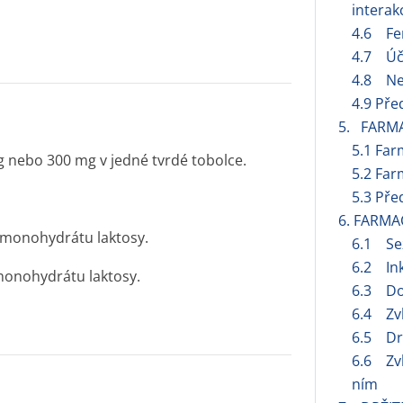
interak
4.6 Fer
4.7 Úči
4.8 Ne
4.9 Pře
5. FARM
5.1 Far
 nebo 300 mg v jedné tvrdé tobolce.
5.2 Far
5.3 Pře
6. FARMA
 monohydrátu laktosy.
6.1 Se
6.2 Ink
monohydrátu laktosy.
6.3 Do
6.4 Zvl
6.5 Dru
6.6 Zvl
ním