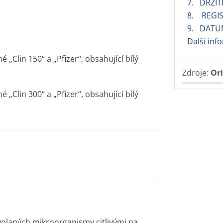
7. DRŽIT
8. REGIS
9. DATU
Další inf
 „Clin 150“ a „Pfizer“, obsahující bílý
Zdroje:
Ori
 „Clin 300“ a „Pfizer“, obsahující bílý
yvolaných mikroorganismy citlivými na