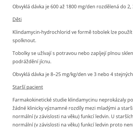
Obvyklá dávka je 600 až 1800 mg/den rozdělená do 2, 
Děti
Klindamycin-hydrochlorid ve formě tobolek lze použít
spolknout.
Tobolky se užívají s potravou nebo zapíjejí plnou sklen
podráždění jícnu.
Obvyklá dávka je 8–25 mg/kg/den ve 3 nebo 4 stejných
Starší pacient
Farmakokinetické studie klindamycinu neprokázaly p
žádné klinicky významné rozdíly mezi mladými a starším
normální (v závislosti na věku) funkcí ledvin. U staršíc
normální (v závislosti na věku) funkcí ledvin proto ne