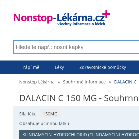
Trápí mě
Léky
Zdravotnické pomůcky
Nonstop Lékárna
»
Souhrnné informace
»
DALACIN C 
DALACIN C 150 MG - Souhrnn
Síla léku
150MG
Obsahuje účinnou látku :
KLINDAMYCIN-HYDROCHLORID (CLINDAMYCINI HYDRO