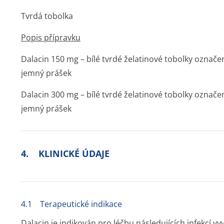
Tvrdá tobolka
Popis přípravku
Dalacin 150 mg – bílé tvrdé želatinové tobolky označené
jemný prášek
Dalacin 300 mg – bílé tvrdé želatinové tobolky označené
jemný prášek
4. KLINICKÉ ÚDAJE
4.1 Terapeutické indikace
Dalacin je indikován pro léčbu následujících infekcí v