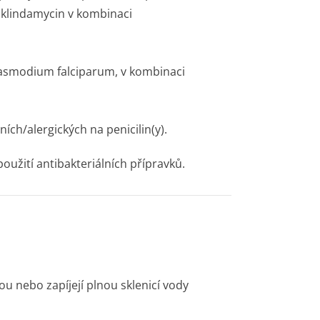
 klindamycin v kombinaci
asmodium falciparum
, v kombinaci
ních/alergických na penicilin(y).
použití antibakteriálních přípravků.
ou nebo zapíjejí plnou sklenicí vody