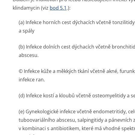
klindamycin (viz
bod 5.1
.):
(a) Infekce horních cest dýchacích včetně tonzilitidy,
a spály
(b) Infekce dolních cest dýchacích včetně bronchi
abscesu.
© Infekce kůže a měkkých tkání včetně akné, furunkl
infekce ran.
(d) Infekce kostí a kloubů včetně osteomyelitidy a se
(e) Gynekologické infekce včetně endometritidy, celu
tuboovariálního abscesu, salpingitidy a pánevních
v kombinaci s antibiotikem, které má vhodné spek