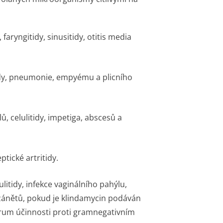
 faryngitidy, sinusitidy, otitis media
tidy, pneumonie, empyému a plicního
ů, celulitidy, impetiga, abscesů a
ptické artritidy.
litidy, infekce vaginálního pahýlu,
 zánětů, pokud je klindamycin podáván
trum účinnosti proti gramnegativním