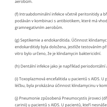
aerobům.
(f) Intraabdominální infekce včetně peritonitidy a 
podáván v kombinaci s antibiotikem, které má vho
gramnegativním aerobům.
(g) Septikemie a endokarditida. Účinnost klindamy
endokarditidy byla doložena, jestliže testováním p
vitro
bylo určeno, že je klindamycin baktericidní.
(h) Dentální infekce jako je například periodontální
(i) Toxoplazmová encefalitida u pacientů s AIDS. U p
léčbu, byla prokázána účinnost klindamycinu v ko
(j) Pneumonie způsobená
Pneumocystis jiroveci (d
carinii)
u pacientů s AIDS. U pacientů, kteří nesnáše