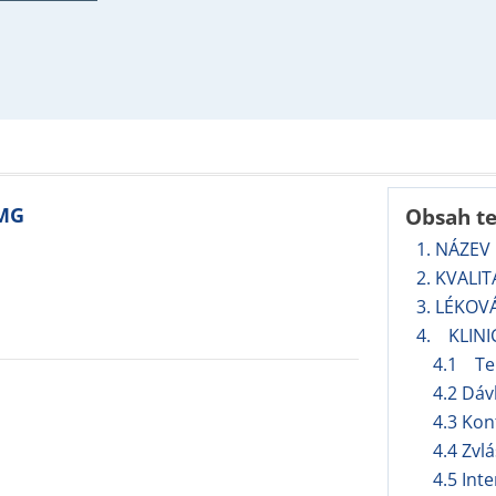
 MG
Obsah t
1. NÁZEV
2. KVALI
3. LÉKOV
4. KLINI
4.1 Ter
4.2 Dáv
4.3 Kon
4.4 Zvl
4.5 Int