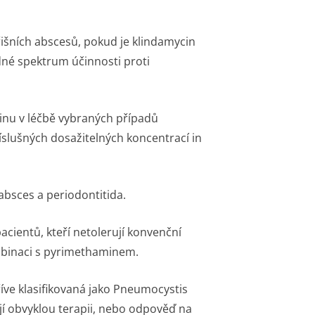
břišních abscesů, pokud je klindamycin
dné spektrum účinnosti proti
cinu v léčbě vybraných případů
říslušných dosažitelných koncentrací
in
 absces a periodontitida.
acientů, kteří netolerují konvenční
mbinaci s pyrimethaminem.
říve klasifikovaná jako Pneumocystis
jí obvyklou terapii, nebo odpověď na