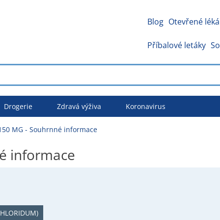
Blog
Otevřené léká
Příbalové letáky
So
Drogerie
Zdravá výživa
Koronavirus
150 MG - Souhrnné informace
é informace
CHLORIDUM)