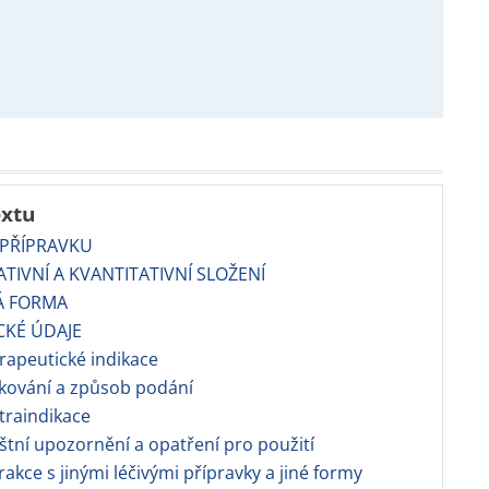
extu
 PŘÍPRAVKU
TATIVNÍ A KVANTITATIVNÍ SLOŽENÍ
Á FORMA
CKÉ ÚDAJE
apeutické indikace
kování a způsob podání
traindikace
áštní upozornění a opatření pro použití
erakce s jinými léčivými přípravky a jiné formy