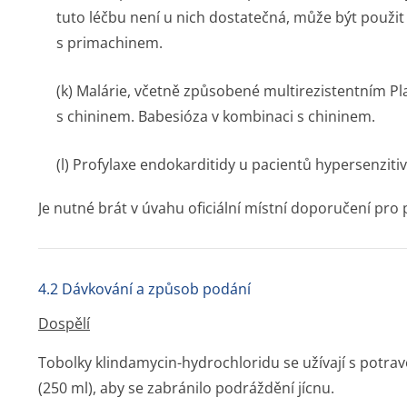
tuto léčbu není u nich dostatečná, může být použit
s primachinem.
(k) Malárie, včetně způsobené multirezistentním
Pl
s chininem. Babesióza v kombinaci s chininem.
(l) Profylaxe endokarditidy u pacientů hypersenzitiv­
Je nutné brát v úvahu oficiální místní doporučení pro 
4.2 Dávkování a způsob podání
Dospělí
Tobolky klindamycin-hydrochloridu se užívají s potrav
(250 ml), aby se zabránilo podráždění jícnu.