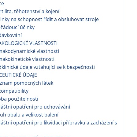
ce
tilita, těhotenství a kojení
nky na schopnost řídit a obsluhovat stroje
žádoucí účinky
dávkování
AKOLOGICKÉ VLASTNOSTI
makodynamické vlastnosti
makokinetické vlastnosti
dklinické údaje vztahující se k bezpečnosti
CEUTICKÉ ÚDAJE
znam pomocných látek
ompatibility
ba použitelnosti
áštní opatření pro uchovávání
h obalu a velikost balení
áštní opatření pro likvidaci přípravku a zacházení s