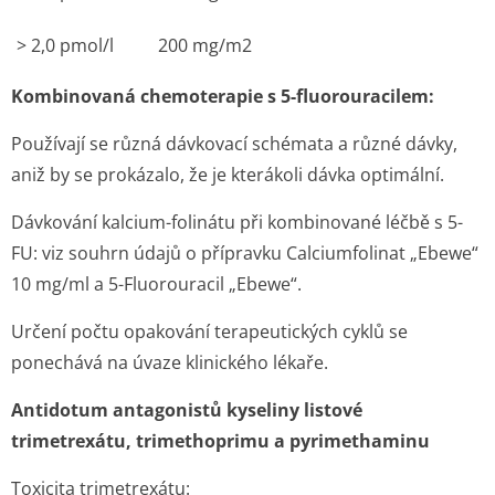
> 2,0 pmol/l
200 mg/m
2
Kombinovaná chemoterapie s 5-fluorouracilem:
Používají se různá dávkovací schémata a různé dávky,
aniž by se prokázalo, že je kterákoli dávka optimální.
Dávkování kalcium-folinátu při kombinované léčbě s 5-
FU: viz souhrn údajů o přípravku Calciumfolinat „Ebewe“
10 mg/ml a 5-Fluorouracil „Ebewe“.
Určení počtu opakování terapeutických cyklů se
ponechává na úvaze klinického lékaře.
Antidotum antagonistů kyseliny listové
trimetrexátu, trimethoprimu a pyrimethaminu
Toxicita trimetrexátu: