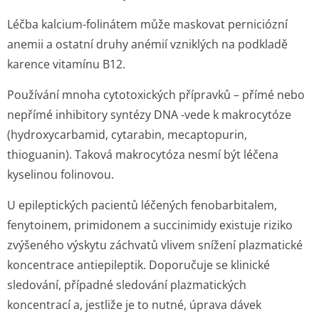
Léčba kalcium-folinátem může maskovat perniciózní
anemii a ostatní druhy anémií vzniklých na podkladě
karence vitamínu B12.
Používání mnoha cytotoxických přípravků – přímé nebo
nepřímé inhibitory syntézy DNA -vede k makrocytóze
(hydroxycarbamid, cytarabin, mecaptopurin,
thioguanin). Taková makrocytóza nesmí být léčena
kyselinou folinovou.
U epileptických pacientů léčených fenobarbitalem,
fenytoinem, primidonem a succinimidy existuje riziko
zvýšeného výskytu záchvatů vlivem snížení plazmatické
koncentrace antiepileptik. Doporučuje se klinické
sledování, případné sledování plazmatických
koncentrací a, jestliže je to nutné, úprava dávek