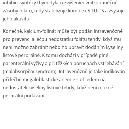
inhibici syntézy thymidylatu zvýšením vnitrobuněčné
zásoby folátu, tedy stabilizuje komplex 5-FU-TS a zvyšuje
jeho aktivitu.
Konečně, kalcium-folinát může být podán intravenózně
pro prevenci a léčbu nedostatku folátu tehdy, když mu
není možno zabránit nebo ho upravit dodáním kyseliny
listové perorálně. K tomu dochází v případě plné
parenterální výživy a při těžkých poruchách vstřebávání
(malabsorpční syndrom). Intravenózně je také indikován
při léčbě megaloblastické anemie s ohledem na
nedostatek kyseliny listové tehdy, když není možné
perorální podávání.
5.2 Farmakokinetické vlastnosti