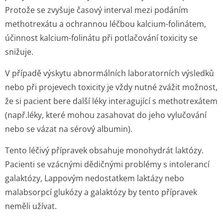
Protože se zvyšuje časový interval mezi podáním
methotrexátu a ochrannou léčbou kalcium-folinátem,
účinnost kalcium-folinátu při potlačování toxicity se
snižuje.
V případě výskytu abnormálních laboratorních výsledků
nebo při projevech toxicity je vždy nutné zvážit možnost,
že si pacient bere další léky interagující s methotrexátem
(např.léky, které mohou zasahovat do jeho vylučování
nebo se vázat na sérový albumin).
Tento léčivý přípravek obsahuje monohydrát laktózy.
Pacienti se vzácnými dědičnými problémy s intolerancí
galaktózy, Lappovým nedostatkem laktázy nebo
malabsorpcí glukózy a galaktózy by tento přípravek
neměli užívat.