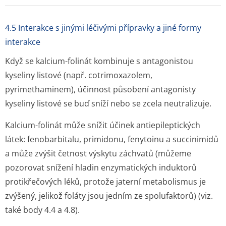
4.5 Interakce s jinými léčivými přípravky a jiné formy
interakce
Když se kalcium-folinát kombinuje s antagonistou
kyseliny listové (např. cotrimoxazolem,
pyrimethaminem), účinnost působení antagonisty
kyseliny listové se buď sníží nebo se zcela neutralizuje.
Kalcium-folinát může snížit účinek antiepileptických
látek: fenobarbitalu, primidonu, fenytoinu a succinimidů
a může zvýšit četnost výskytu záchvatů (můžeme
pozorovat snížení hladin enzymatických induktorů
protikřečových léků, protože jaterní metabolismus je
zvýšený, jelikož foláty jsou jedním ze spolufaktorů) (viz.
také body 4.4 a 4.8).