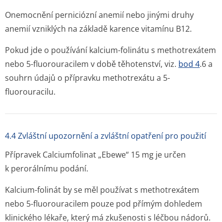
Onemocnění perniciózní anemií nebo jinými druhy
anemií vzniklých na základě karence vitamínu B12.
Pokud jde o používání kalcium-folinátu s methotrexátem
nebo 5-fluorouracilem v době těhotenství, viz.
bod 4
.6 a
souhrn údajů o přípravku methotrexátu a 5-
fluorouracilu.
4.4 Zvláštní upozornění a zvláštní opatření pro použití
Přípravek Calciumfolinat „Ebewe“ 15 mg je určen
k perorálnímu podání.
Kalcium-folinát by se měl používat s methotrexátem
nebo 5-fluorouracilem pouze pod přímým dohledem
klinického lékaře, který má zkušenosti s léčbou nádorů.