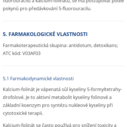
fluorouracilu a kalcium-folinátu, se má postupovat podle
pokynů pro předávkování 5-fluorouracilu.
5. FARMAKOLOGICKÉ VLASTNOSTI
Farmakoterapeutická skupina: antidotum, detoxikans;
ATC kód: V03AF03
5.1 Farmakodynamické vlastnosti
Kalcium-folinát je vápenatá sůl kyseliny 5-formyltetrahy­
drofolové. Je to aktivní metabolit kyseliny folinové a
základní koenzym pro syntézu nukleové kyseliny při
cytotoxické terapii.
Kalcium-folinát se často používá pro snížení toxicity a