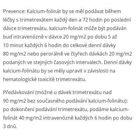
Prevence: Kalcium-folinát by se měl podávat během
léčby s trimetrexátem každý den a 72 hodin po poslední
dávce trimetrexátu. kalcium-folinát může být podáván
buď intravenózně v dávce 20 mg/m
2
po dobu 5 až
10 minut každých 6 hodin do celkové denní dávky
80 mg/m
2
nebo perorálně ve čtyřech dávkách 20 mg/m
2
podaných ve stejných časových intervalech. Denní dávky
kalcium-folinátu by se měly upravit v závislosti na
hematologické toxicitě trimetrexátu.
Předávkování (možné u dávek trimetrexátu nad
90 mg/m
2
bez současného podávání kalcium-folinátu):
po dokončení podávání trimetrexátu, podáme kalcium-
folinát 40 mg/m
2
intravenózně každých 6 hodin po dobu
3 dnů.