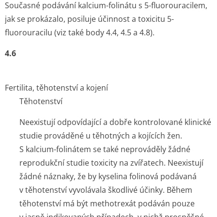
Současné podávání kalcium-folinátu s 5-fluorouracilem,
jak se prokázalo, posiluje účinnost a toxicitu 5-
fluorouracilu (viz také body 4.4, 4.5 a 4.8).
4.6
Fertilita, těhotenství a kojení
Těhotenství
Neexistují odpovídající a dobře kontrolované klinické
studie prováděné u těhotných a kojících žen.
S kalcium-folinátem se také neprováděly žádné
reprodukční studie toxicity na zvířatech. Neexistují
žádné náznaky, že by kyselina folinová podávaná
v těhotenství vyvolávala škodlivé účinky. Během
těhotenství má být methotrexát podáván pouze