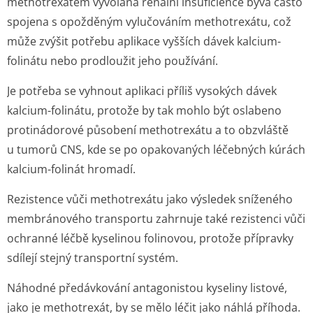
methotrexátem vyvolaná renální insuficience bývá často
spojena s opožděným vylučováním methotrexátu, což
může zvýšit potřebu aplikace vyšších dávek kalcium-
folinátu nebo prodloužit jeho používání.
Je potřeba se vyhnout aplikaci příliš vysokých dávek
kalcium-folinátu, protože by tak mohlo být oslabeno
protinádorové působení methotrexátu a to obzvláště
u tumorů CNS, kde se po opakovaných léčebných kúrách
kalcium-folinát hromadí.
Rezistence vůči methotrexátu jako výsledek sníženého
membránového transportu zahrnuje také rezistenci vůči
ochranné léčbě kyselinou folinovou, protože přípravky
sdílejí stejný transportní systém.
Náhodné předávkování antagonistou kyseliny listové,
jako je methotrexát, by se mělo léčit jako náhlá příhoda.