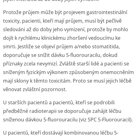
Protože průjem může být projevem gastrointestinální
toxicity, pacienti, kteří mají průjem, musí být pečlivě
sledováni až do doby jeho vymizení, protože by mohlo
dojít k rychlému klinickému zhoršení vedoucímu ke
smrti. Jestliže se objeví průjem a/nebo stomatitida,
doporučuje se snížit dávku 5-fluorouracilu, dokud
příznaky zcela nevymizí. Zvláště starší lidé a pacienti se
sníženým fyzickým výkonem způsobeným onemocněním
mají sklony k těmto toxicitám. Proto se musí jejich léčbě
věnovat zvláštní pozornost.
U starších pacientů a pacientů, kteří se podrobili
předběžné radioterapii se doporučuje zahájit léčbu
sníženou dávkou 5-fluorouracilu (viz SPC 5-Fluorouracil).
U pacientů, kteří dostávají kombinovanou léčbu 5-