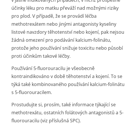
v jasně indikovaných případech, v nichž prospěšné
účinky léku pro matku převáží nad možnými riziky
pro plod. V případě, že se provádí léčba
methotrexátem nebo jinými antagonisty kyseliny
listové navzdory těhotenství nebo kojení, pak nejsou
žádná omezení pro podávání kalcium-folinátu,
protože jeho používání snižuje toxicitu nebo působí
proti účinkům takové léčby.
Používání 5-fluorouracilu je všeobecně
kontraindikováno v době těhotenství a kojení. To se
týká také kombinovaného používání kalcium-folinátu
s 5-fluorouracilem.
Prostudujte si, prosím, také informace týkající se
methotrexátu, ostatních folátových antagonistů a 5-
fluorouracilu (viz příslušná SPC).