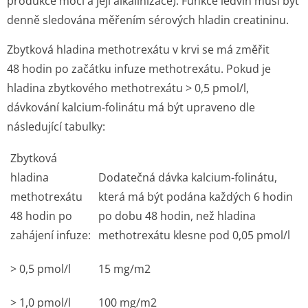
produkce moči a její alkalinizace). Funkce ledvin musí být
denně sledována měřením sérových hladin creatininu.
Zbytková hladina methotrexátu v krvi se má změřit
48 hodin po začátku infuze methotrexátu. Pokud je
hladina zbytkového methotrexátu > 0,5 pmol/l,
dávkování kalcium-folinátu má být upraveno dle
následující tabulky:
Zbytková
hladina
Dodatečná dávka kalcium-folinátu,
methotrexátu
která má být podána každých 6 hodin
48 hodin po
po dobu 48 hodin, než hladina
zahájení infuze:
methotrexátu klesne pod 0,05 pmol/l
> 0,5 pmol/l
15 mg/m
2
> 1,0 pmol/l
100 mg/m
2