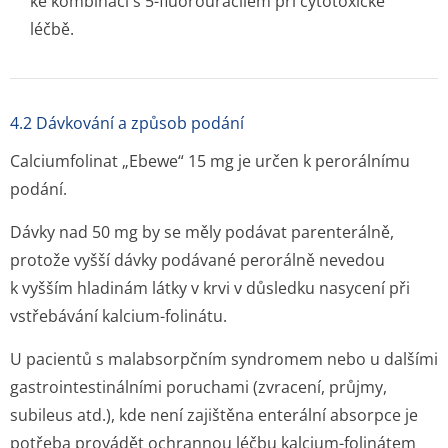
ke kombinaci s 5-fluorouracilem při cytotoxické
léčbě.
4.2 Dávkování a způsob podání
Calciumfolinat „Ebewe“ 15 mg je určen k perorálnímu
podání.
Dávky nad 50 mg by se měly podávat parenterálně,
protože vyšší dávky podávané perorálně nevedou
k vyšším hladinám látky v krvi v důsledku nasycení při
vstřebávání kalcium-folinátu.
U pacientů s malabsorpčním syndromem nebo u dalšími
gastrointesti­nálními poruchami (zvracení, průjmy,
subileus atd.), kde není zajištěna enterální absorpce je
potřeba provádět ochrannou léčbu kalcium-folinátem