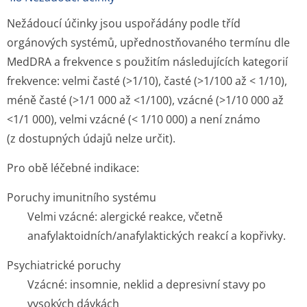
Nežádoucí účinky jsou uspořádány podle tříd
orgánových systémů, upřednostňovaného termínu dle
MedDRA a frekvence s použitím následujících kategorií
frekvence: velmi časté (>1/10), časté (>1/100 až < 1/10),
méně časté (>1/1 000 až <1/100), vzácné (>1/10 000 až
<1/1 000), velmi vzácné (< 1/10 000) a není známo
(z dostupných údajů nelze určit).
Pro obě léčebné indikace:
Poruchy imunitního systému
Velmi vzácné
: alergické reakce, včetně
anafylaktoidních/a­nafylaktických reakcí a kopřivky.
Psychiatrické poruchy
Vzácné
: insomnie, neklid a depresivní stavy po
vysokých dávkách