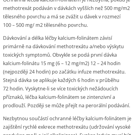
methotrexát podáván v dávkách vyšších než 500 mg/m
2
tělesného povrchu a má se zvážit u dávek v rozmezí
100 – 500 mg/ m
2
tělesného povrchu.
Dávkování a délka léčby kalcium-folinátem závisí
primárně na dávkování methotrexátu a/nebo výskytu
toxických symptomů. Obvykle se podá první dávka
kalcium-folinátu 15 mg (6 – 12 mg/m
2
) 12 – 24 hodin
(nejpozději 24 hodin) po začátku infuze methotrexátu.
Stejná dávka se aplikuje každých 6 hodin v průběhu
72 hodin. Vyskytne-li se více toxických nežádoucích
příznaků, léčba kalcium-folinátem se zintenzivní a
prodlouží. Později se může přejít na perorální podávání.
Nezbytnou součástí ochranné léčby kalcium-folinátem je
zajištění rychlé exkrece methotrexátu (udržování vysoké