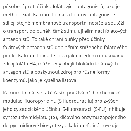
působení proti účinku folátových antagonistů, jako je
methotrexát. Kalcium-folinát a folátoví antagonisté
sdílejí stejné membránové transportní nosiče a soutěží
o transport do buněk, čímž stimulují eliminaci folátových
antagonistů. To také chrání buňky před účinky
folátových antagonistů doplněním sníženého folátového
poolu. Kalcium-folinátt slouží jako předem redukovaný
zdroj folátu H4; může tedy obejít blokádu folátových
antagonistů a poskytnout zdroj pro různé formy
koenzymů, jako je kyselina listová.
Kalcium-folinát se také často používá při biochemické
modulaci fluoropyridinu (5-fluorouracilu) pro zvýšení
jeho cytotoxického účinku. 5-fluorouracil (5-FU) inhibuje
syntézu thymidylátu (TS), klíčového enzymu zapojeného
do pyrimidinové biosyntézy a kalcium-folinát zvyšuje