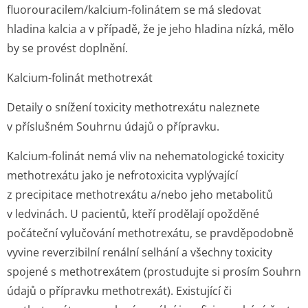
fluorouracilem/kal­cium-folinátem se má sledovat
hladina kalcia a v případě, že je jeho hladina nízká, mělo
by se provést doplnění.
Kalcium-folinát methotrexát
Detaily o snížení toxicity methotrexátu naleznete
v příslušném Souhrnu údajů o přípravku.
Kalcium-folinát nemá vliv na nehematologické toxicity
methotrexátu jako je nefrotoxicita vyplývající
z precipitace methotrexátu a/nebo jeho metabolitů
v ledvinách. U pacientů, kteří prodělají opožděné
počáteční vylučování methotrexátu, se pravděpodobně
vyvine reverzibilní renální selhání a všechny toxicity
spojené s methotrexátem (prostudujte si prosím Souhrn
údajů o přípravku methotrexát). Existující či