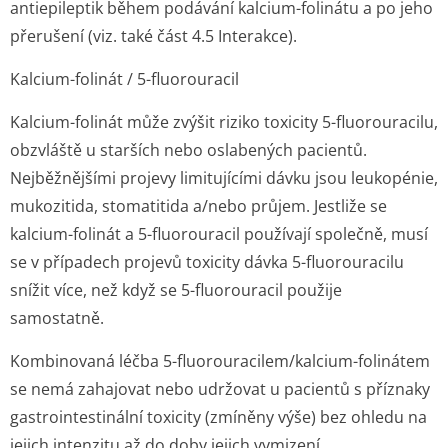
antiepileptik během podávání kalcium-folinátu a po jeho
přerušení (viz. také část 4.5 Interakce).
Kalcium-folinát / 5-fluorouracil
Kalcium-folinát může zvýšit riziko toxicity 5-fluorouracilu,
obzvláště u starších nebo oslabených pacientů.
Nejběžnějšími projevy limitujícími dávku jsou leukopénie,
mukozitida, stomatitida a/nebo průjem. Jestliže se
kalcium-folinát a 5-fluorouracil používají společně, musí
se v případech projevů toxicity dávka 5-fluorouracilu
snížit více, než když se 5-fluorouracil použije
samostatně.
Kombinovaná léčba 5-fluorouracilem/kal­cium-folinátem
se nemá zahajovat nebo udržovat u pacientů s příznaky
gastrointestinální toxicity (zmíněny výše) bez ohledu na
jejich intenzitu až do doby jejich vymizení.