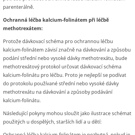
parenterálně.
Ochranná léčba kalcium-folinátem při léčbě
methotrexátem:
Protože dávkovací schéma pro ochrannou léčbu
kalcium-folinátem závisí značně na dávkování a způsobu
podání střední nebo vysoké dávky methotrexátu, bude
methotrexátový protokol určovat dávkovací schéma
kalcium-folinátu pro léčbu. Proto je nejlepší se podívat
do protokolu používané střední nebo vysoké dávky
methotrexátu na dávkování a způsoby podávání
kalcium-folinátu.
Následující pokyny mohou sloužit jako ilustrace schémat
použitých u dospělých, starších lidí a u dětí:
Ochranná léčba kalcium-folinátem je nezbytná, pokud je