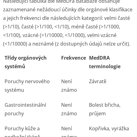
Následující tabulka dle MedDra databáze obsahuje
zaznamenané nežádoucí účinky dle orgánové klasifikace
a jejich frekvenci dle následujících kategorií: velmi časté
(>1/10), časté (>1/100, <1/10), méně časté (>1/1000,
<1/100), vzácné (>1/10000, <1/1000), velmi vzácné
(<1/10000) a neznámé (z dostupných údajů nelze určit).
Třídy orgánových
Frekvence
MedDRA
systémů
terminologie
Poruchy nervového
Není
Závratě
systému
známo
Gastrointestinální
Není
Bolest břicha,
poruchy
známo
průjem
Poruchy kůže a
Není
Kopřivka, vyrážka