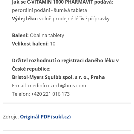
Jak se C-VITAMIN 1000 PHARMAVIT podává:
perorální podání - šumivá tableta
Výdej léku:
volně prodejné léčivé přípravky
Balení:
Obal na tablety
Velikost balení:
10
Držitel rozhodnutí o registraci daného léku v
České republice
:
Bristol-Myers Squibb spol. s r. o., Praha
E-mail: medinfo.czech@bms.com
Telefon: +420 221 016 173
Zdroje:
Originál PDF (sukl.cz)