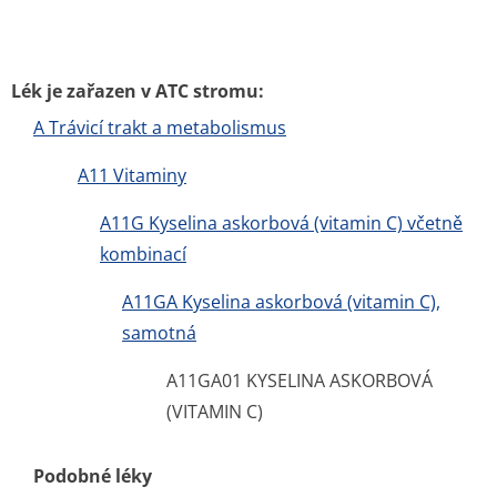
Lék je zařazen v ATC stromu:
A Trávicí trakt a metabolismus
A11 Vitaminy
A11G Kyselina askorbová (vitamin C) včetně
kombinací
A11GA Kyselina askorbová (vitamin C),
samotná
A11GA01 KYSELINA ASKORBOVÁ
(VITAMIN C)
Podobné léky