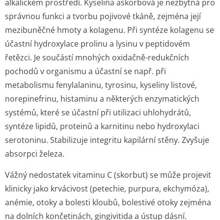
alkalickém prostředí. Kyselina askorbová je nezbytná pro
správnou funkci a tvorbu pojivové tkáně, zejména její
mezibuněčné hmoty a kolagenu. Při syntéze kolagenu se
účastní hydroxylace prolinu a lysinu v peptidovém
řetězci. Je součástí mnohých oxidačně-redukčních
pochodů v organismu a účastní se např. při
metabolismu fenylalaninu, tyrosinu, kyseliny listové,
norepinefrinu, histaminu a některých enzymatických
systémů, které se účastní při utilizaci uhlohydrátů,
syntéze lipidů, proteinů a karnitinu nebo hydroxylaci
serotoninu. Stabilizuje integritu kapilární stěny. Zvyšuje
absorpci železa.
Vážný nedostatek vitaminu C (skorbut) se může projevit
klinicky jako krvácivost (petechie, purpura, ekchymóza),
anémie, otoky a bolesti kloubů, bolestivé otoky zejména
na dolních končetinách, gingivitida a ústup dásní.