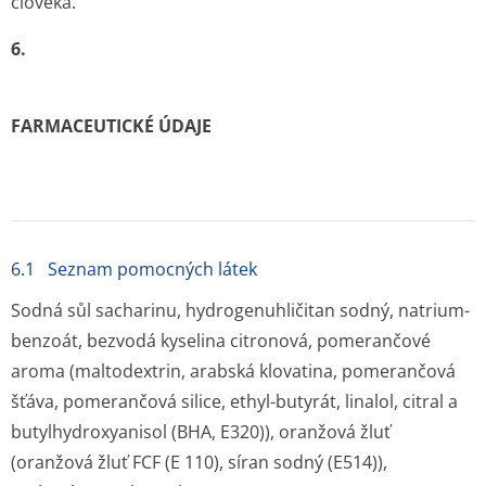
člověka.
6.
FARMACEUTICKÉ ÚDAJE
6.1 Seznam pomocných látek
Sodná sůl sacharinu, hydrogenuhličitan sodný, natrium-
benzoát, bezvodá kyselina citronová, pomerančové
aroma (maltodextrin, arabská klovatina, pomerančová
šťáva, pomerančová silice, ethyl-butyrát, linalol, citral a
butylhydroxyanisol (BHA, E320)), oranžová žluť
(oranžová žluť FCF (E 110), síran sodný (E514)),