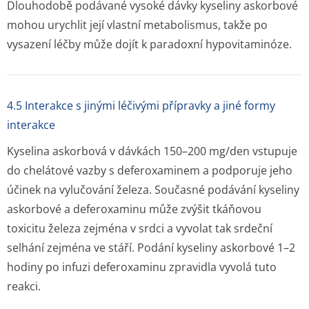
Dlouhodobě podávané vysoké dávky kyseliny askorbové
mohou urychlit její vlastní metabolismus, takže po
vysazení léčby může dojít k paradoxní hypovitaminóze.
4.5 Interakce s jinými léčivými přípravky a jiné formy
interakce
Kyselina askorbová v dávkách 150–200 mg/den vstupuje
do chelátové vazby s deferoxaminem a podporuje jeho
účinek na vylučování železa. Současné podávání kyseliny
askorbové a deferoxaminu může zvýšit tkáňovou
toxicitu železa zejména v srdci a vyvolat tak srdeční
selhání zejména ve stáří. Podání kyseliny askorbové 1–2
hodiny po infuzi deferoxaminu zpravidla vyvolá tuto
reakci.