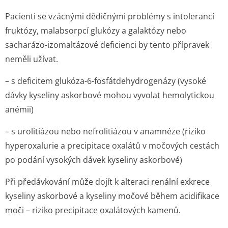
Pacienti se vzácnými dědičnými problémy s intolerancí
fruktózy, malabsorpcí glukózy a galaktózy nebo
sacharázo-izomaltázové deficienci by tento přípravek
neměli užívat.
– s deficitem glukóza-6-fosfátdehydrogenázy (vysoké
dávky kyseliny askorbové mohou vyvolat hemolytickou
anémii)
– s urolitiázou nebo nefrolitiázou v anamnéze (riziko
hyperoxalurie a precipitace oxalátů v močových cestách
po podání vysokých dávek kyseliny askorbové)
Při předávkování může dojít k alteraci renální exkrece
kyseliny askorbové a kyseliny močové během acidifikace
moči – riziko precipitace oxalátových kamenů.