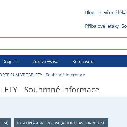
Blog
Otevřené léká
Příbalové letáky
So
Drogerie
Zdravá výživa
Koronavirus
FORTE ŠUMIVÉ TABLETY - Souhrnné informace
LETY - Souhrnné informace
CUM)
KYSELINA ASKORBOVÁ (ACIDUM ASCORBICUM)