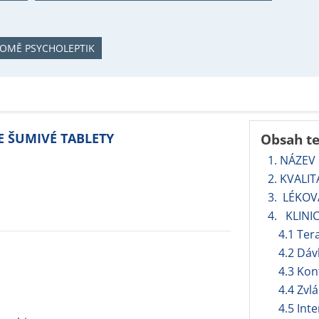
ROMĚ PSYCHOLEPTIK
TE ŠUMIVÉ TABLETY
Obsah t
1. NÁZEV
2. KVALI
3. LÉKO
4. KLINI
4.1 Ter
4.2 Dáv
4.3 Kon
4.4 Zvl
4.5 Int