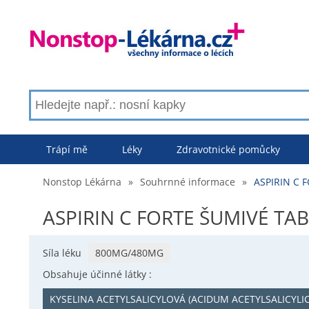
Trápí mě
Léky
Zdravotnické pomůcky
Nonstop Lékárna
»
Souhrnné informace
»
ASPIRIN C 
ASPIRIN C FORTE ŠUMIVÉ TAB
Síla léku
800MG/480MG
Obsahuje účinné látky :
KYSELINA ACETYLSALICYLOVÁ (ACIDUM ACETYLSALICYLI