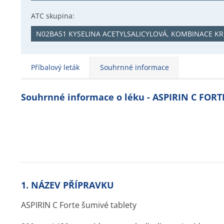
ATC skupina:
N02BA51 KYSELINA ACETYLSALICYLOVÁ, KOMBINACE K
Příbalový leták
Souhrnné informace
Souhrnné informace o léku - ASPIRIN C FOR
1. NÁZEV PŘÍPRAVKU
ASPIRIN C Forte šumivé tablety