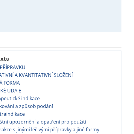
extu
 PŘÍPRAVKU
TATIVNÍ A KVANTITATIVNÍ SLOŽENÍ
VÁ FORMA
CKÉ ÚDAJE
apeutické indikace
kování a způsob podání
traindikace
áštní upozornění a opatření pro použití
erakce s jinými léčivými přípravky a jiné formy