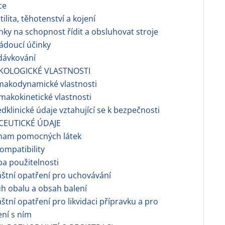
ce
ilita, těhotenství a kojení
nky na schopnost řídit a obsluhovat stroje
ádoucí účinky
dávkování
KOLOGICKÉ VLASTNOSTI
makodynamické vlastnosti
makokinetické vlastnosti
dklinické údaje vztahující se k bezpečnosti
CEUTICKÉ ÚDAJE
znam pomocných látek
ompatibility
a použitelnosti
áštní opatření pro uchovávání
h obalu a obsah balení
áštní opatření pro likvidaci přípravku a pro
ní s ním