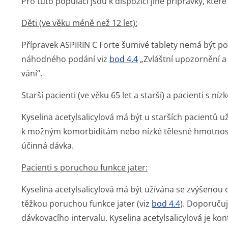
Pro tuto populaci jsou k dispozici jiné přípravky, které
Děti (ve věku méně než 12 let):
Přípravek ASPIRIN C Forte šumivé tablety nemá být p
náhodného podání viz
bod 4.4
„Zvláštní upozornění a 
vání“.
Starší pacienti (ve věku 65 let a starší) a pacienti s n
Kyselina acetylsalicylová má být u starších pacientů
k možným komorbiditám nebo nízké tělesné hmotnosti (v
účinná dávka.
Pacienti s poruchou funkce jater:
Kyselina acetylsalicylová má být užívána se zvýšenou 
těžkou poruchou funkce jater (viz
bod 4.4
). Doporučuj
dávkovacího intervalu. Kyselina acetylsalicylová je ko