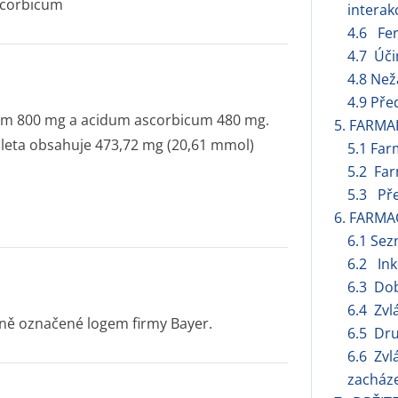
scorbicum
interak
4.6 Fert
4.7 Úči
4.8 Než
4.9 Pře
icum 800 mg a acidum ascorbicum 480 mg.
5. FARMA
leta obsahuje 473,72 mg (20,61 mmol)
5.1 Far
5.2 Far
5.3 Pře
6. FARMA
6.1 Se
6.2 Ink
6.3 Dob
6.4 Zvl
raně označené logem firmy Bayer.
6.5 Dru
6.6 Zvl
zacháze