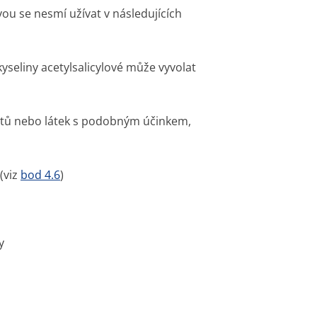
vou se nesmí užívat v následujících
 kyseliny acetylsalicylové může vyvolat
átů nebo látek s podobným účinkem,
(viz
bod 4.6
)
y