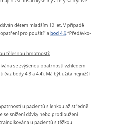
 mají nižší obsah kyseliny acetylsalicylové.
odáván dětem mladším 12 let. V případě
opatření pro použití“ a
bod 4.9
.“Předávko­
ízkou tělesnou hmotností:
 užívána se zvýšenou opatrností vzhledem
iz body 4.3 a 4.4). Má být užita nejnižší
opatrností u pacientů s lehkou až středně
e se snížení dávky nebo prodloužení
ntraindikována u pacientů s těžkou