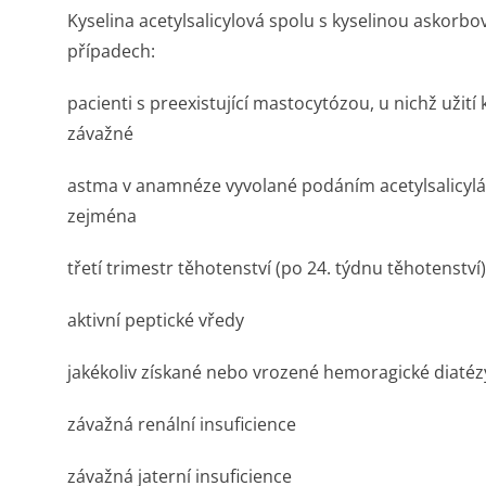
Kyselina acetylsalicylová spolu s kyselinou askorbo
případech:
pacienti s preexistující mastocytózou, u nichž užití
závažné
astma v anamnéze vyvolané podáním acetylsalicyl
zejména
třetí trimestr těhotenství (po 24. týdnu těhotenství)
aktivní peptické vředy
jakékoliv získané nebo vrozené hemoragické diatéz
závažná renální insuficience
závažná jaterní insuficience