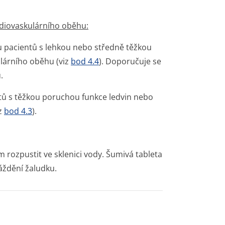
diovaskulár­ního oběhu:
 u pacientů s lehkou nebo středně těžkou
lárního oběhu (viz
bod 4.4
). Doporučuje se
.
ntů s těžkou poruchou funkce ledvin nebo
iz
bod 4.3
).
 rozpustit ve sklenici vody. Šumivá tableta
áždění žaludku.