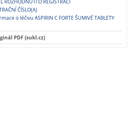
EL ROZHODNUTÍ O REGISTRACI
TRAČNÍ ČÍSLO(A)
ormace o léčivu ASPIRIN C FORTE ŠUMIVÉ TABLETY
ginál PDF (sukl.cz)