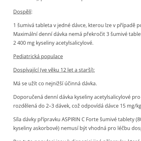
Dospělí
:
1 šumivá tableta v jedné dávce, kterou lze v případě 
Maximální denní dávka nemá překročit 3 šumivé table
2 400 mg kyseliny acetylsalicylové.
Pediatrická populace
Dospívající (ve věku 12 let a starší):
Má se užít co nejnižší účinná dávka.
Doporučená denní dávka kyseliny acetylsalicylové pro
rozdělená do 2–3 dávek, což odpovídá dávce 15 mg/kg
Síla dávky přípravku ASPIRIN C Forte šumivé tablety (8
kyseliny askorbové) nemusí být vhodná pro léčbu dosp