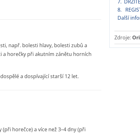
7. DRŽIT
8. REGIS
Další inf
Zdroje:
Ori
i, např. bolesti hlavy, bolesti zubů a
i a horečky při akutním zánětu horních
ospělé a dospívající starší 12 let.
 (při horečce) a více než 3–4 dny (při