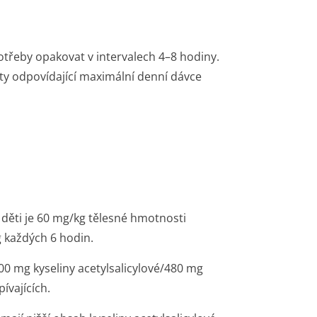
potřeby opakovat v intervalech 4–8 hodiny.
ty odpovídající maximální denní dávce
 děti je 60 mg/kg tělesné hmotnosti
 každých 6 hodin.
00 mg kyseliny acetylsalicylo­vé/480 mg
ívajících.