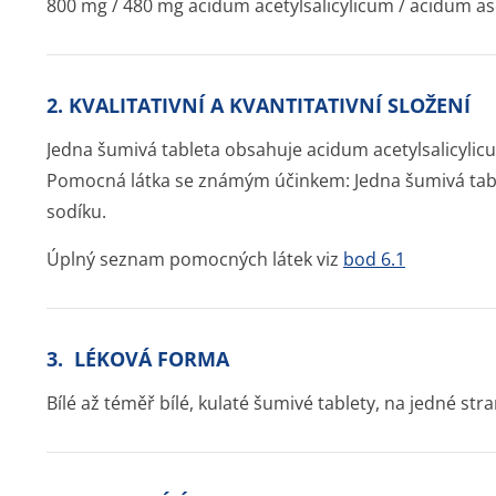
800 mg / 480 mg acidum acetylsalicylicum / acidum a
2. KVALITATIVNÍ A KVANTITATIVNÍ SLOŽENÍ
Jedna šumivá tableta obsahuje acidum acetylsalicyl
Pomocná látka se známým účinkem: Jedna šumivá tab
sodíku.
Úplný seznam pomocných látek viz
bod 6.1
3. LÉKOVÁ FORMA
Bílé až téměř bílé, kulaté šumivé tablety, na jedné st