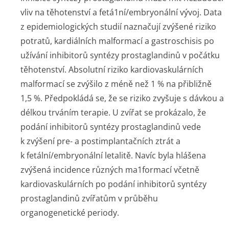
vliv na těhotenství a fetá1ní/embryonální vývoj. Data
z epidemiologických studií naznačují zvýšené riziko
potratů, kardiálních malformací a gastroschisis po
užívání inhibitorů syntézy prostaglandinů v počátku
těhotenství. Absolutní riziko kardiovaskulárních
malformací se zvýšilo z méně než 1 % na přibližně
1,5 %. Předpokládá se, že se riziko zvyšuje s dávkou a
délkou trváním terapie. U zvířat se prokázalo, že
podání inhibitorů syntézy prostaglandinů vede
k zvýšení pre- a postimplantačních ztrát a
k fetální/embry­onální letalitě. Navíc byla hlášena
zvýšená incidence různých ma1formací včetně
kardiovaskulárních po podání inhibitorů syntézy
prostaglandinů zvířatům v průběhu
organogenetické periody.