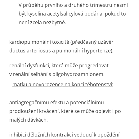
V průběhu prvního a druhého trimestru nesmí
být kyselina acetylsalicylová podána, pokud to
není zcela nezbytné.
kardiopulmonální toxicitě (předčasný uzávěr
ductus arteriosus a pulmonální hypertenze),
renální dysfunkci, která může progredovat
v renální selhání s oligohydroam­nionem.
matku a novorozence na konci těhotenství:
antiagregačnímu efektu a potenciálnímu
prodloužení krvácení, které se může objevit i po
malých dávkách,
inhibici děložních kontrakcí vedoucí k opoždění