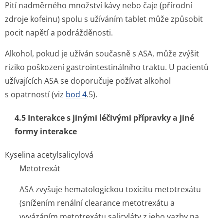
Pití nadměrného množství kávy nebo čaje (přírodní
zdroje kofeinu) spolu s užíváním tablet může způsobit
pocit napětí a podrážděnosti.
Alkohol, pokud je užíván současně s ASA, může zvýšit
riziko poškození gastrointesti­nálního traktu. U pacientů
užívajících ASA se doporučuje požívat alkohol
s opatrností (viz
bod 4
.5).
4.5 Interakce s jinými léčivými přípravky a jiné
formy interakce
Kyselina acetylsalicylová
Metotrexát
ASA zvyšuje hematologickou toxicitu metotrexátu
(snížením renální clearance metotrexátu a
vyvázáním metotrexátu salicyláty z jeho vazby na