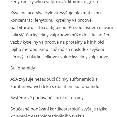
Fenytoin, kyselina valproová, lithium, digoxin
Kyselina acetylsalicylová zvyšuje plazmatickou
koncentraci fenytoinu, kyseliny valproové,
barbiturátů, lithia a digoxinu. Při současném užívání
salicylátů a kyseliny valproové může dojít ke snížení
vazby kyseliny valproové na proteiny a k inhibici
jejího metabolismu, což má za následek zvýšení
sérových hladin celkové i volné kyseliny valproové.
Sulfonamidy
ASA zvyšuje nežádoucí účinky sulfonamidů a
kombinovaných léků s obsahem sulfonamidů.
Systémově podávané kortikosteroidy
Současné podávání kortikosteroidů zvyšuje riziko
krvácení z gastrointes­tinálního traktu.