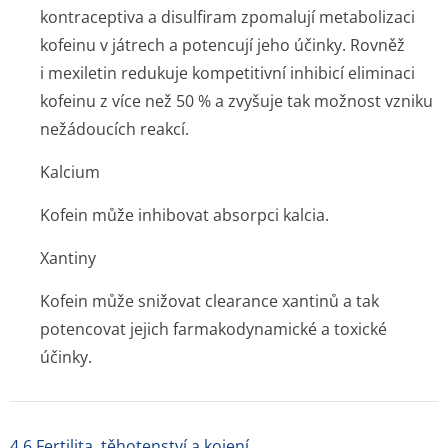
kontraceptiva a disulfiram zpomalují metabolizaci
kofeinu v játrech a potencují jeho účinky. Rovněž
i mexiletin redukuje kompetitivní inhibicí eliminaci
kofeinu z více než 50 % a zvyšuje tak možnost vzniku
nežádoucích reakcí.
Kalcium
Kofein může inhibovat absorpci kalcia.
Xantiny
Kofein může snižovat clearance xantinů a tak
potencovat jejich farmakodynamické a toxické
účinky.
4.6 Fertilita, těhotenství a kojení