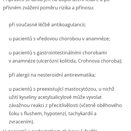
přísném zvážení poměru rizika a přínosu:
při současné léčbě antikoagulancii;
u pacientů s vředovou chorobou v anamnéze;
u pacientů s gastrointes­tinálními chorobami
v anamnéze (ulcerózní kolitida, Crohnova choroba);
při alergii na nesteroidní antirevmatika;
u pacientů s preexistující mastocytózou, u nichž
užití kyseliny acetylsalicylové může vyvolat
závažnou reakci z přecitlivělosti (včetně oběhového
šoku s flushem, hypotenzí, tachykardií a
zvracením).