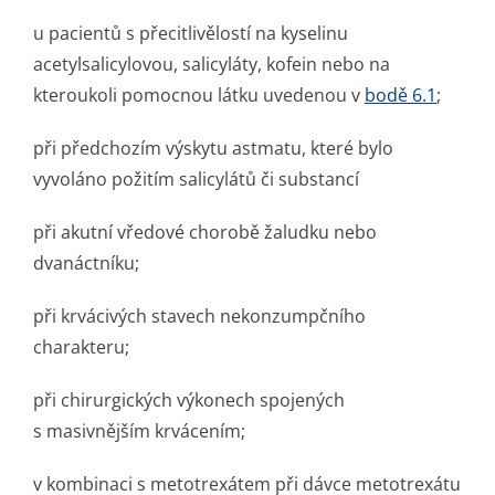
u pacientů s přecitlivělostí na kyselinu
acetylsalicylovou, salicyláty, kofein nebo na
kteroukoli pomocnou látku uvedenou v
bodě 6.1
;
při předchozím výskytu astmatu, které bylo
vyvoláno požitím salicylátů či substancí
při akutní vředové chorobě žaludku nebo
dvanáctníku;
při krvácivých stavech nekonzumpčního
charakteru;
při chirurgických výkonech spojených
s masivnějším krvácením;
v kombinaci s metotrexátem při dávce metotrexátu