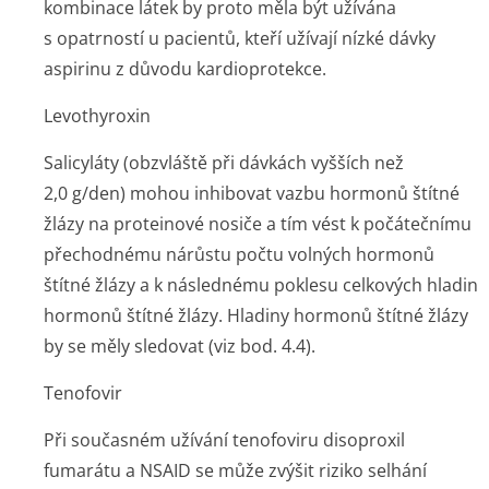
kombinace látek by proto měla být užívána
s opatrností u pacientů, kteří užívají nízké dávky
aspirinu z důvodu kardioprotekce.
Levothyroxin
Salicyláty (obzvláště při dávkách vyšších než
2,0 g/den) mohou inhibovat vazbu hormonů štítné
žlázy na proteinové nosiče a tím vést k počátečnímu
přechodnému nárůstu počtu volných hormonů
štítné žlázy a k následnému poklesu celkových hladin
hormonů štítné žlázy. Hladiny hormonů štítné žlázy
by se měly sledovat (viz bod. 4.4).
Tenofovir
Při současném užívání tenofoviru disoproxil
fumarátu a NSAID se může zvýšit riziko selhání