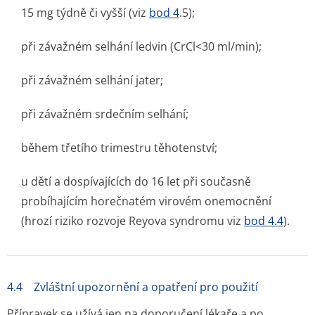
15 mg týdně či vyšší (viz
bod 4
.5);
při závažném selhání ledvin (CrCl<30 ml/min);
při závažném selhání jater;
při závažném srdečním selhání;
během třetího trimestru těhotenství;
u dětí a dospívajících do 16 let při současně
probíhajícím horečnatém virovém onemocnění
(hrozí riziko rozvoje Reyova syndromu viz
bod 4.4
).
4.4 Zvláštní upozornění a opatření pro použití
Přípravek se užívá jen na doporučení lékaře a po