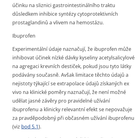
účinku na sliznici gastrointesti­nálního traktu
důsledkem inhibice syntézy cytoprotektivních
prostaglandinů a vlivem na hemostázu.
Ibuprofen
Experimentální údaje naznačují, že ibuprofen může
inhibovat účinek nízké dávky kyseliny acetylsalicylové
na agregaci krevních destiček, pokud jsou tyto látky
podávány současně. Avšak limitace těchto údajů a
nejistoty týkající se extrapolace údajů získaných
ex
vivo
na klinické poměry naznačují, že není možné
udělat jasné závěry pro pravidelné užívání
ibuprofenu a klinicky relevantní efekt se nepovažuje
za pravděpodobný při občasném užívání ibuprofenu
(viz
bod 5.1
).