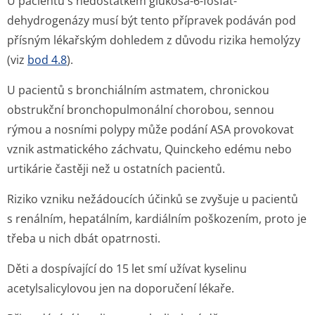
U pacientů s nedostatkem glukosa-6-fosfát-
dehydrogenázy musí být tento přípravek podáván pod
přísným lékařským dohledem z důvodu rizika hemolýzy
(viz
bod 4.8
).
U pacientů s bronchiálním astmatem, chronickou
obstrukční bronchopulmonální chorobou, sennou
rýmou a nosními polypy může podání ASA provokovat
vznik astmatického záchvatu, Quinckeho edému nebo
urtikárie častěji než u ostatních pacientů.
Riziko vzniku nežádoucích účinků se zvyšuje u pacientů
s renálním, hepatálním, kardiálním poškozením, proto je
třeba u nich dbát opatrnosti.
Děti a dospívající do 15 let smí užívat kyselinu
acetylsalicylovou jen na doporučení lékaře.