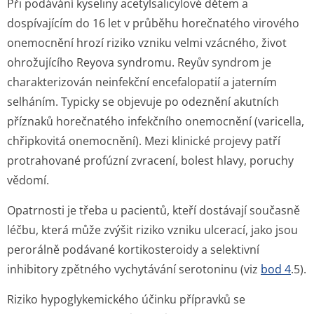
Při podávání kyseliny acetylsalicylové dětem a
dospívajícím do 16 let v průběhu horečnatého virového
onemocnění hrozí riziko vzniku velmi vzácného, život
ohrožujícího Reyova syndromu. Reyův syndrom je
charakterizován neinfekční encefalopatií a jaterním
selháním. Typicky se objevuje po odeznění akutních
příznaků horečnatého infekčního onemocnění (varicella,
chřipkovitá onemocnění). Mezi klinické projevy patří
protrahované profúzní zvracení, bolest hlavy, poruchy
vědomí.
Opatrnosti je třeba u pacientů, kteří dostávají současně
léčbu, která může zvýšit riziko vzniku ulcerací, jako jsou
perorálně podávané kortikosteroidy a selektivní
inhibitory zpětného vychytávání serotoninu (viz
bod 4
.5).
Riziko hypoglykemického účinku přípravků se