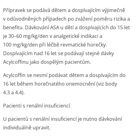
Přípravek se podává dětem a dospívajícím výjimečně
v odůvodněných případech po zvážení poměru rizika a
benefitu. Dávkování ASA u dětí a dospívajících do 15 let
je 30–60 mg/kg/den v analgetické indikaci a
100 mg/kg/den při léčbě revmatické horečky.
Dospívajícím nad 16 let se podávají stejné dávky
Acylcoffinu jako dospělým pacientům.
Acylcoffin se nesmí podávat dětem a dospívajícím do
16 let během horečnatého onemocnění (viz body
4.3 a 4.4).
Pacienti s renální insuficiencí
U pacientů s renální insuficiencí je nutno dávkování
individuálně upravit.