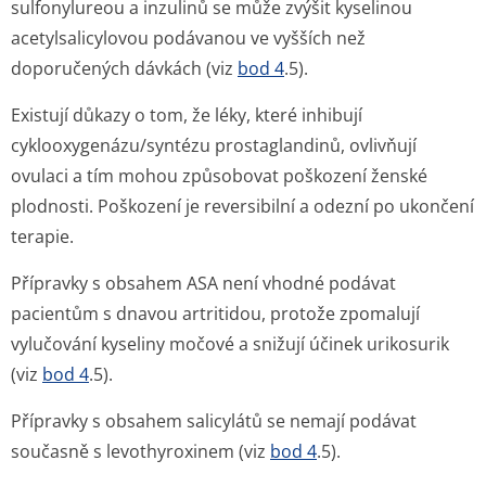
sulfonylureou a inzulinů se může zvýšit kyselinou
acetylsalicylovou podávanou ve vyšších než
doporučených dávkách (viz
bod 4
.5).
Existují důkazy o tom, že léky, které inhibují
cyklooxygenázu/syn­tézu prostaglandinů, ovlivňují
ovulaci a tím mohou způsobovat poškození ženské
plodnosti. Poškození je reversibilní a odezní po ukončení
terapie.
Přípravky s obsahem ASA není vhodné podávat
pacientům s dnavou artritidou, protože zpomalují
vylučování kyseliny močové a snižují účinek urikosurik
(viz
bod 4
.5).
Přípravky s obsahem salicylátů se nemají podávat
současně s levothyroxinem (viz
bod 4
.5).