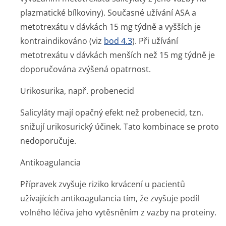
plazmatické bílkoviny). Současné užívání ASA a
metotrexátu v dávkách 15 mg týdně a vyšších je
kontraindikováno (viz
bod 4.3
). Při užívání
metotrexátu v dávkách menších než 15 mg týdně je
doporučována zvýšená opatrnost.
Urikosurika, např. probenecid
Salicyláty mají opačný efekt než probenecid, tzn.
snižují urikosurický účinek. Tato kombinace se proto
nedoporučuje.
Antikoagulancia
Přípravek zvyšuje riziko krvácení u pacientů
užívajících antikoagulancia tím, že zvyšuje podíl
volného léčiva jeho vytěsněním z vazby na proteiny.