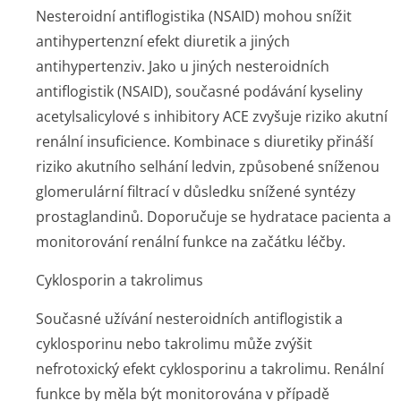
Nesteroidní antiflogistika (NSAID) mohou snížit
antihypertenzní efekt diuretik a jiných
antihypertenziv. Jako u jiných nesteroidních
antiflogistik (NSAID), současné podávání kyseliny
acetylsalicylové s inhibitory ACE zvyšuje riziko akutní
renální insuficience. Kombinace s diuretiky přináší
riziko akutního selhání ledvin, způsobené sníženou
glomerulární filtrací v důsledku snížené syntézy
prostaglandinů. Doporučuje se hydratace pacienta a
monitorování renální funkce na začátku léčby.
Cyklosporin a takrolimus
Současné užívání nesteroidních antiflogistik a
cyklosporinu nebo takrolimu může zvýšit
nefrotoxický efekt cyklosporinu a takrolimu. Renální
funkce by měla být monitorována v případě