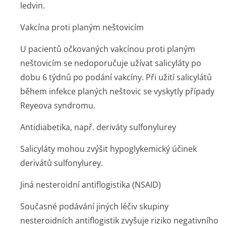
ledvin.
Vakcína proti planým neštovicím
U pacientů očkovaných vakcínou proti planým
neštovicím se nedoporučuje užívat salicyláty po
dobu 6 týdnů po podání vakcíny. Při užití salicylátů
během infekce planých neštovic se vyskytly případy
Reyeova syndromu.
Antidiabetika, např. deriváty sulfonylurey
Salicyláty mohou zvýšit hypoglykemický účinek
derivátů sulfonylurey.
Jiná nesteroidní antiflogistika (NSAID)
Současné podávání jiných léčiv skupiny
nesteroidních antiflogistik zvyšuje riziko negativního