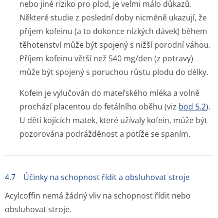
nebo jiné riziko pro plod, je velmi málo důkazů.
Některé studie z poslední doby nicméně ukazují, že
příjem kofeinu (a to dokonce nízkých dávek) během
těhotenství může být spojený s nižší porodní váhou.
Příjem kofeinu větší než 540 mg/den (z potravy)
může být spojený s poruchou růstu plodu do délky.
Kofein je vylučován do mateřského mléka a volně
prochází placentou do fetálního oběhu (viz
bod 5.2
).
U dětí kojících matek, které užívaly kofein, může být
pozorována podrážděnost a potíže se spaním.
4.7 Účinky na schopnost řídit a obsluhovat stroje
Acylcoffin nemá žádný vliv na schopnost řídit nebo
obsluhovat stroje.