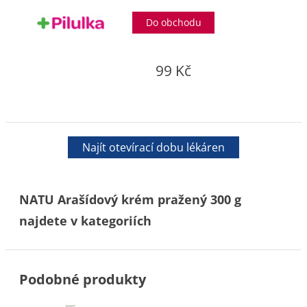
Do obchodu
99 Kč
Najít otevírací dobu lékáren
NATU Arašídový krém pražený 300 g
najdete v kategoriích
Podobné produkty