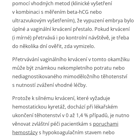
pomocí vhodných metod (klinické vyšetření
v kombinaci s měřením beta-hCG nebo
ultrazvukovým vyšetřením), že vypuzení embrya bylo
úplné a vaginální krvácení přestalo. Pokud krvácení
(i mírné) přetrvává i po kontrolní návštěvě, je třeba
do několika dní ověřit, zda vymizelo.
Přetrvávání vaginálního krvácení v tomto okamžiku
může být známkou nekompletního potratu nebo
nediagnostikovaného mimoděložního těhotenství
s nutností zvážení vhodné léčby.
Protože k silnému krvácení, které vyžaduje
hemostatickou kyretáž, dochází při lékařském
ukončení těhotenství v 0 až 1,4 % případů, je nutno
věnovat zvláštní péči pacientkám s
poruchami
hemostázy
s hypokoagulačním stavem nebo