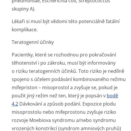
pneumoniae
,
Escherichia coli
,
Streptococcus
skupiny A).
Lékaři si musí být vědomi této potenciálně fatální
komplikace.
Teratogenní účinky
Pacientky, které se rozhodnou pro pokračování
těhotenství i po zákroku, musí být informovány
o riziku teratogenních účinků. Toto riziko je nedílně
spojeno s účelem podávání kombinovaného režimu
mifepriston – misoprostol a zvyšuje se, pokud je
použit jiný režim než ten, který je popsán v
bodě
4.2
Dávkování a způsob podání. Expozice plodu
misoprostolu nebo mifeprostonu zvyšuje riziko
rozvoje Moebiova syndromu a/nebo syndromu
vrozených konstrikcí (syndrom amniových pruhů)