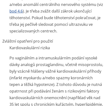
a/nebo anomálií centrálního nervového systému (viz
bod 4.6
). Je třeba zvážit další zákrok ukončující
těhotenství. Pokud bude těhotenství pokračovat, je
třeba jej pečlivě sledovat pomocí ultrazvuku ve
specializovaných centrech.
Zvláštní opatření pro použití
Kardiovaskulární rizika
Po vaginálním a intramuskulárním podání vysoké
dávky analogů prostaglandinu, včetně misoprostolu,
byly vzácně hlášeny vážné kardiovaskulární příhody
(infarkt myokardu a/nebo spazmy koronárních
tepen a těžká hypotenze). Z tohoto důvodu je nutná
opatrnost při podávání ženám s rizikovými faktory
kardiovaskulárních onemocnění (například věk nad
35 let spolu s chronickým kuřáctvím, hyperlipidémie,