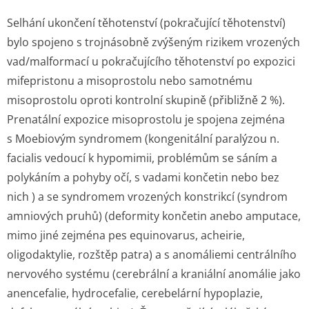
Selhání ukončení těhotenství (pokračující těhotenství)
bylo spojeno s trojnásobně zvýšeným rizikem vrozených
vad/malformací u pokračujícího těhotenství po expozici
mifepristonu a misoprostolu nebo samotnému
misoprostolu oproti kontrolní skupině (přibližně 2 %).
Prenatální expozice misoprostolu je spojena zejména
s Moebiovým syndromem (kongenitální paralýzou n.
facialis vedoucí k hypomimii, problémům se sáním a
polykáním a pohyby očí, s vadami končetin nebo bez
nich ) a se syndromem vrozených konstrikcí (syndrom
amniových pruhů) (deformity končetin anebo amputace,
mimo jiné zejména pes equinovarus, acheirie,
oligodaktylie, rozštěp patra) a s anomáliemi centrálního
nervového systému (cerebrální a kraniální anomálie jako
anencefalie, hydrocefalie, cerebelární hypoplazie,