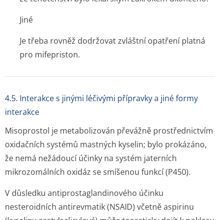
Jiné
Je třeba rovněž dodržovat zvláštní opatření platná
pro mifepriston.
4.5. Interakce s jinými léčivými přípravky a jiné formy
interakce
Misoprostol je metabolizován převážně prostřednictvím
oxidačních systémů mastných kyselin; bylo prokázáno,
že nemá nežádoucí účinky na systém jaterních
mikrozomálních oxidáz se smíšenou funkcí (P450).
V důsledku antiprostaglan­dinového účinku
nesteroidních antirevmatik (NSAID) včetně aspirinu