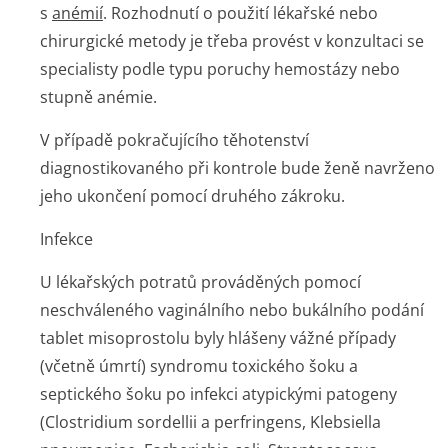
s
anémií
. Rozhodnutí o použití lékařské nebo
chirurgické metody je třeba provést v konzultaci se
specialisty podle typu poruchy hemostázy nebo
stupně anémie.
V případě pokračujícího těhotenství
diagnostikovaného při kontrole bude ženě navrženo
jeho ukončení pomocí druhého zákroku.
Infekce
U lékařských potratů prováděných pomocí
neschváleného vaginálního nebo bukálního podání
tablet misoprostolu byly hlášeny vážné případy
(včetně úmrtí) syndromu toxického šoku a
septického šoku po infekci atypickými patogeny
(
Clostridium sordellii
a
perfringens
,
Klebsiella