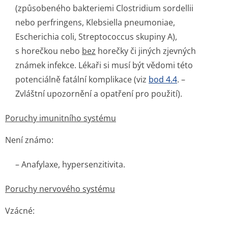
(způsobeného bakteriemi
Clostridium sordellii
nebo
perfringens
,
Klebsiella pneumoniae
,
Escherichia coli
,
Streptococcus
skupiny A),
s horečkou nebo
bez
horečky či jiných zjevných
známek infekce. Lékaři si musí být vědomi této
potenciálně fatální komplikace (viz
bod 4.4
. –
Zvláštní upozornění a opatření pro použití).
Poruchy imunitního systému
Není známo:
– Anafylaxe, hypersenzitivita.
Poruchy nervového systému
Vzácné: