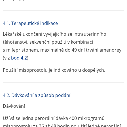
4.1. Terapeutické indikace
Lékařské ukončení vyvíjejícího se intrauterinního
těhotenství, sekvenční použití v kombinaci
s mifepristonem, maximálně do 49 dní trvání amenorey
(viz
bod 4.2
).
Použití misoprostolu je indikováno u dospělých.
4.2. Dávkování a způsob podání
Dávkování
Užívá se jedna perorální dávka 400 mikrogramů
misoprostolu za 36 až 48 hodin po užití jedné perorální