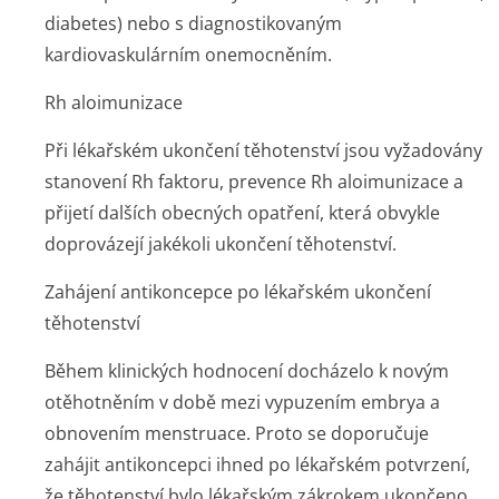
diabetes) nebo s diagnostikovaným
kardiovaskulárním onemocněním.
Rh aloimunizace
Při lékařském ukončení těhotenství jsou vyžadovány
stanovení Rh faktoru, prevence Rh aloimunizace a
přijetí dalších obecných opatření, která obvykle
doprovázejí jakékoli ukončení těhotenství.
Zahájení antikoncepce po lékařském ukončení
těhotenství
Během klinických hodnocení docházelo k novým
otěhotněním v době mezi vypuzením embrya a
obnovením menstruace. Proto se doporučuje
zahájit antikoncepci ihned po lékařském potvrzení,
že těhotenství bylo lékařským zákrokem ukončeno.