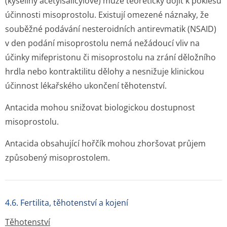
(kyseliny acetylsalicylové) může teoreticky dojít k poklesu
účinnosti misoprostolu. Existují omezené náznaky, že
souběžné podávání nesteroidních antirevmatik (NSAID)
v den podání misoprostolu nemá nežádoucí vliv na
účinky mifepristonu či misoprostolu na zrání děložního
hrdla nebo kontraktilitu dělohy a nesnižuje klinickou
účinnost lékařského ukončení těhotenství.
Antacida mohou snižovat biologickou dostupnost
misoprostolu.
Antacida obsahující hořčík mohou zhoršovat průjem
způsobený misoprostolem.
4.6. Fertilita, těhotenství a kojení
Těhotenství