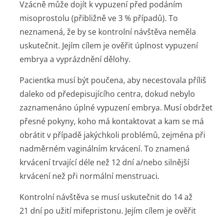
Vzácně může dojít k vypuzení před podáním
misoprostolu (přibližně ve 3 % případů). To
neznamená, že by se kontrolní návštěva neměla
uskutečnit. Jejím cílem je ověřit úplnost vypuzení
embrya a vyprázdnění dělohy.
Pacientka musí být poučena, aby necestovala příliš
daleko od předepisujícího centra, dokud nebylo
zaznamenáno úplné vypuzení embrya. Musí obdržet
přesné pokyny, koho má kontaktovat a kam se má
obrátit v případě jakýchkoli problémů, zejména při
nadměrném vaginálním krvácení. To znamená
krvácení trvající déle než 12 dní a/nebo silnější
krvácení než při normální menstruaci.
Kontrolní návštěva se musí uskutečnit do 14 až
21 dní po užití mifepristonu. Jejím cílem je ověřit