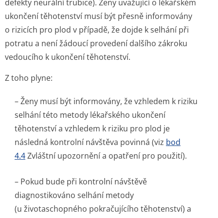
defekty neurální trubice). Ženy uvažující o lékařském
ukončení těhotenství musí být přesně informovány
o rizicích pro plod v případě, že dojde k selhání při
potratu a není žádoucí provedení dalšího zákroku
vedoucího k ukončení těhotenství.
Z toho plyne:
– Ženy musí být informovány, že vzhledem k riziku
selhání této metody lékařského ukončení
těhotenství a vzhledem k riziku pro plod je
následná kontrolní návštěva povinná (viz
bod
4.4
Zvláštní upozornění a opatření pro použití).
– Pokud bude při kontrolní návštěvě
diagnostikováno selhání metody
(u životaschopného pokračujícího těhotenství) a