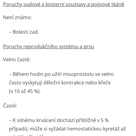
Poruchy svalové a kosterní soustavy a pojivové tkáně
Není známo:
– Bolesti zad.
Poruchy reprodukčního systému a prsu
Velmi časté:
– Během hodin po užití misoprostolu se velmi
často vyskytují děložní kontrakce nebo křeče
(v 10 až 45 %).
Časté:
– K silnému krvácení dochází přibližně v 5 %
případů; může si vyžádat hemostatickou kyretáž až