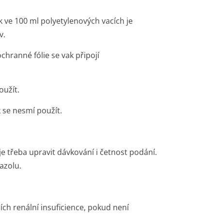
ve 100 ml polyetylenových vacích je
v.
hranné fólie se vak připojí
oužít.
k se nesmí použít.
e třeba upravit dávkování i četnost podání.
azolu.
ích renální insuficience, pokud není