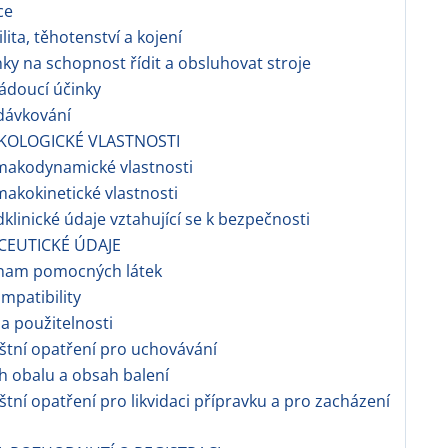
ce
ilita, těhotenství a kojení
nky na schopnost řídit a obsluhovat stroje
ádoucí účinky
dávkování
KOLOGICKÉ VLASTNOSTI
makodynamické vlastnosti
makokinetické vlastnosti
dklinické údaje vztahující se k bezpečnosti
CEUTICKÉ ÚDAJE
znam pomocných látek
ompatibility
a použitelnosti
áštní opatření pro uchovávání
h obalu a obsah balení
áštní opatření pro likvidaci přípravku a pro zacházení