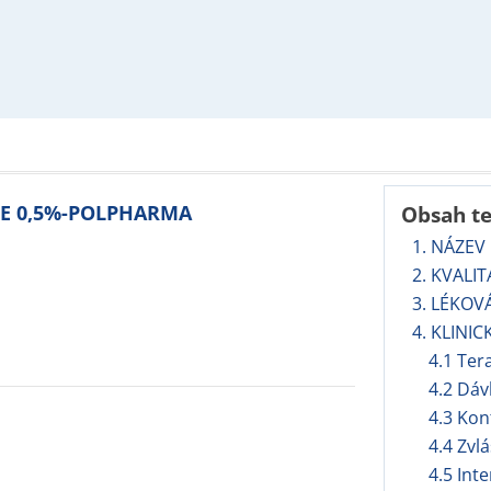
LE 0,5%-POLPHARMA
Obsah t
1. NÁZEV
2. KVALI
3. LÉKOV
4. KLINIC
4.1 Ter
4.2 Dáv
4.3 Kon
4.4 Zvl
4.5 Int