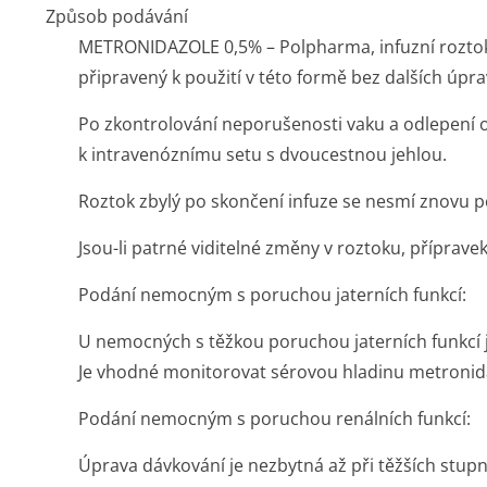
Způsob podávání
METRONIDAZOLE 0,5% – Polpharma, infuzní roztok 
připravený k použití v této formě bez dalších úpra
Po zkontrolování neporušenosti vaku a odlepení oc
k intravenóznímu setu s dvoucestnou jehlou.
Roztok zbylý po skončení infuze se nesmí znovu p
Jsou-li patrné viditelné změny v roztoku, příprave
Podání nemocným s poruchou jaterních funkcí:
U nemocných s těžkou poruchou jaterních funkcí j
Je vhodné monitorovat sérovou hladinu metronid
Podání nemocným s poruchou renálních funkcí:
Úprava dávkování je nezbytná až při těžších stupn