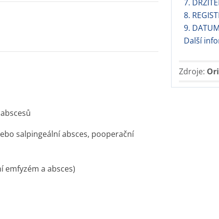
7. DRŽIT
8. REGIS
9. DATUM
Další in
Zdroje:
Ori
h abscesů
nebo salpingeální absces, pooperační
cní emfyzém a absces)