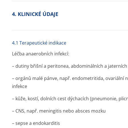
4. KLINICKÉ ÚDAJE
4.1 Terapeutické indikace
Léčba anaerobních infekcí:
– dutiny břišní a peritonea, abdominálních a jaterníc
– orgánů malé pánve, např. endometritida, ovariální 
infekce
– kůže, kostí, dolních cest dýchacích (pneumonie, pli
– CNS, např. meningitis nebo absces mozku
– sepse a endokarditis