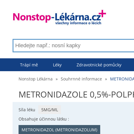
Trápí mě
Léky
Zdravotnické pomůcky
Nonstop Lékárna
»
Souhrnné informace
»
METRONIDA
METRONIDAZOLE 0,5%-POLPH
Síla léku
5MG/ML
Obsahuje účinnou látku :
METRONIDAZOL (METRONIDAZOLUM)