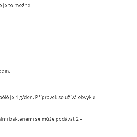
e je to možné.
odin.
lé je 4 g/den. Přípravek se užívá obvykle
bními bakteriemi se může podávat 2 –