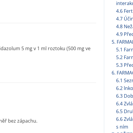
interak
4.6 Fert
4.7 Úči
4.8 Než
4.9 Pře
5. FARMA
azolum 5 mg v 1 ml roztoku (500 mg ve
5.1 Far
5.2 Far
5.3 Pře
6. FARMA
6.1 Se
6.2 lnk
6.3 Dob
6.4 Zvl
6.5 Dru
6.6 Zvl
éměř bez zápachu.
s ním