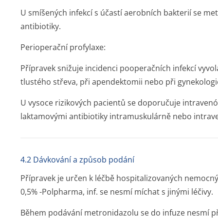
U smíšených infekcí s účastí aerobních bakterií se me
antibiotiky.
Perioperační profylaxe:
Přípravek snižuje incidenci pooperačních infekcí vyv
tlustého střeva, při apendektomii nebo při gynekolog
U vysoce rizikových pacientů se doporučuje intravenó
laktamovými antibiotiky intramuskulárně nebo intrav
4.2 Dávkování a způsob podání
Přípravek je určen k léčbě hospitalizovaných nemoc
0,5% -Polpharma, inf. se nesmí míchat s jinými léčivy.
Během podávání metronidazolu se do infuze nesmí přid