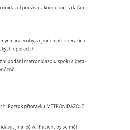
tronidazol používá v kombinaci s dalšími
olaných anaeroby, zejména při operacích
ických operacích.
zní podání metronidazolu spolu s beta-
enózně.
ných. Roztok přípravku METRONIDAZOLE
ávat jiná léčiva. Pacient by se měl