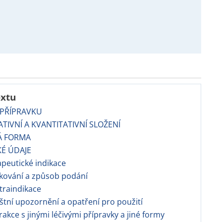
extu
 PŘÍPRAVKU
TATIVNÍ A KVANTITATIVNÍ SLOŽENÍ
Á FORMA
KÉ ÚDAJE
apeutické indikace
kování a způsob podání
traindikace
áštní upozornění a opatření pro použití
erakce s jinými léčivými přípravky a jiné formy