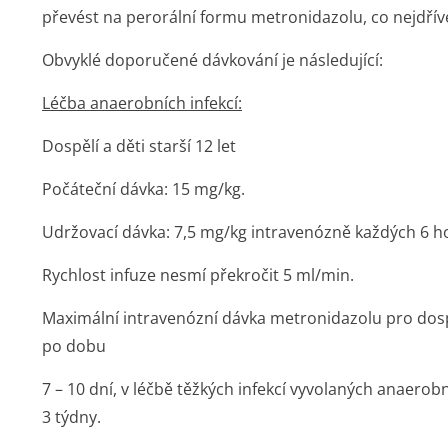
převést na perorální formu metronidazolu, co nejdřív
Obvyklé doporučené dávkování je následující:
Léčba anaerobních infekcí:
Dospělí a děti starší 12 let
Počáteční dávka: 15 mg/kg.
Udržovací dávka: 7,5 mg/kg intravenózně každých 6 h
Rychlost infuze nesmí překročit 5 ml/min.
Maximální intravenózní dávka metronidazolu pro dospě
po dobu
7 – 10 dní, v léčbě těžkých infekcí vyvolaných anaero
3 týdny.