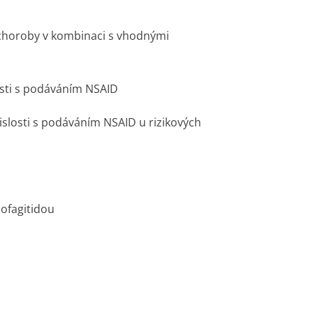
é choroby v kombinaci s vhodnými
osti s podáváním NSAID
slosti s podáváním NSAID u rizikových
ofagitidou