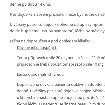
denně po dobu 14 dnů.
Než dojde ke zlepšení příznaků, může být nutné užíva
U většiny pacientů dojde k úplnému ústupu symptomů
dojde k úplnému ústupu symptomů, léčba by měla bý
Léčba na doporučení a pod dohledem lékaře:
Dávkování u dospělých
Tento přípravek o síle 20 mg není určen k léčbě n
případech je třeba použít omeprazol o síle 10 mg.
Léčba duodenálních vředů
Doporučená dávka u pacientů s aktivním duoden
denně. U většiny pacientů dojde ke zhojení vředov
u kterých nenastalo úplné zhojení po počáteční l
týdnů léčby. U pacientů se špatně reagujícím d