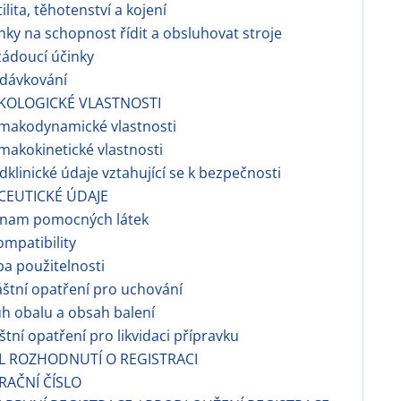
tilita, těhotenství a kojení
inky na schopnost řídit a obsluhovat stroje
žádoucí účinky
edávkování
KOLOGICKÉ VLASTNOSTI
rmakodynamické vlastnosti
rmakokinetické vlastnosti
edklinické údaje vztahující se k bezpečnosti
CEUTICKÉ ÚDAJE
eznam pomocných látek
ompatibility
ba použitelnosti
láštní opatření pro uchování
uh obalu a obsah balení
áštní opatření pro likvidaci přípravku
EL ROZHODNUTÍ O REGISTRACI
TRAČNÍ ČÍSLO