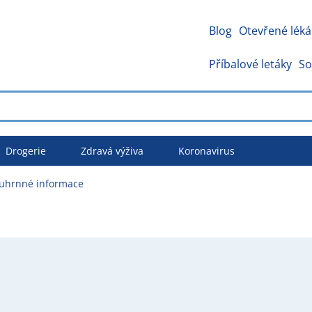
Blog
Otevřené léká
Příbalové letáky
So
Drogerie
Zdravá výživa
Koronavirus
uhrnné informace
e