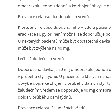
omeprazolu jednou denně a ke zhojení obvykle do
Prevence relapsu duodenálních vředů
K prevenci relapsu duodenálního vředu u pacien
eradikace
H. pylori
není možná, se doporučuje po
U některých pacientů může být dostatečná dávka 
může být zvýšena na 40 mg.
Léčba žaludečních vředů
Doporučená dávka je 20 mg omeprazolu jednou de
v průběhu čtyř týdnů. U pacientů, u kterých nenas
obvykle dojde ke zhojení v průběhu dalších čtyř t
žaludečním vředem se doporučuje 40 mg omepraz
dojde v průběhu osmi týdnů.
Prevence relapsu žaludečních vředů