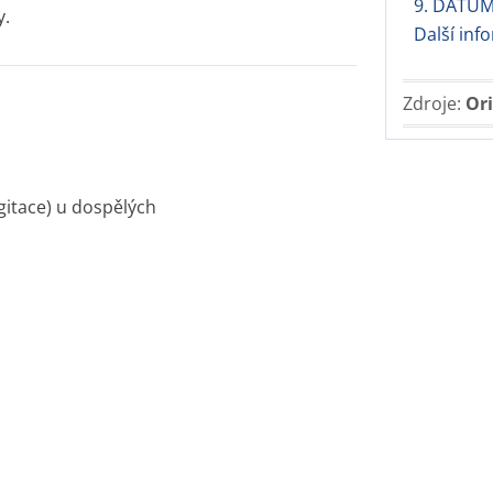
9. DATUM
y.
Další inf
Zdroje:
Ori
rgitace) u dospělých