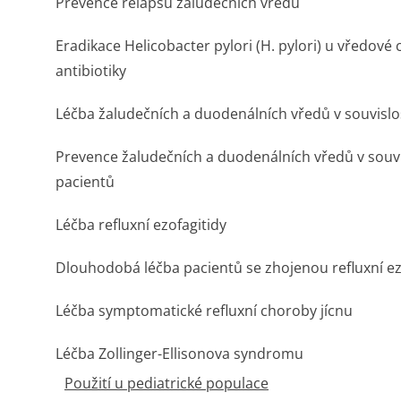
Prevence relapsu žaludečních vředů
Eradikace Helicobacter pylori (H. pylori) u vředov
antibiotiky
Léčba žaludečních a duodenálních vředů v souvisl
Prevence žaludečních a duodenálních vředů v souvi
pacientů
Léčba refluxní ezofagitidy
Dlouhodobá léčba pacientů se zhojenou refluxní ez
Léčba symptomatické refluxní choroby jícnu
Léčba Zollinger-Ellisonova syndromu
Použití u pediatrické populace