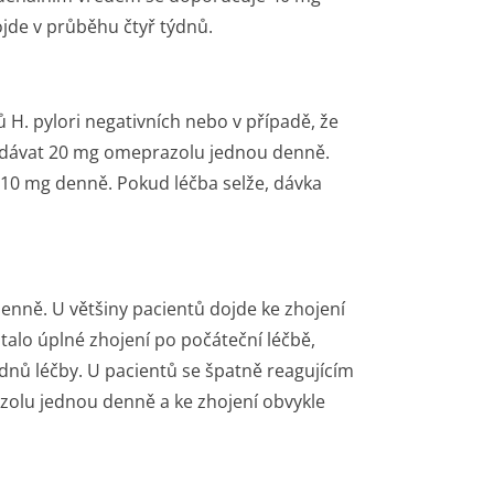
jde v průběhu čtyř týdnů.
tů
H. pylori
negativních nebo v případě, že
dávat 20 mg omeprazolu jednou denně.
10 mg denně. Pokud léčba selže, dávka
nně. U většiny pacientů dojde ke zhojení
talo úplné zhojení po počáteční léčbě,
ýdnů léčby. U pacientů se špatně reagujícím
olu jednou denně a ke zhojení obvykle