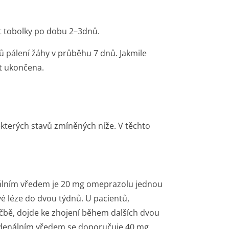
t tobolky po dobu 2–3dnů.
 pálení žáhy v průběhu 7 dnů. Jakmile
t ukončena.
ěkterých stavů zmíněných níže. V těchto
álním vředem je 20 mg omeprazolu jednou
é léze do dvou týdnů. U pacientů,
éčbě, dojde ke zhojení během dalších dvou
uodenálním vředem se doporučuje 40 mg