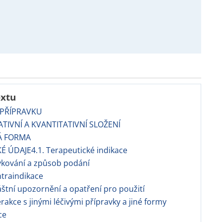
extu
 PŘÍPRAVKU
TATIVNÍ A KVANTITATIVNÍ SLOŽENÍ
Á FORMA
KÉ ÚDAJE4.1. Terapeutické indikace
vkování a způsob podání
ntraindikace
láštní upozornění a opatření pro použití
terakce s jinými léčivými přípravky a jiné formy
ce