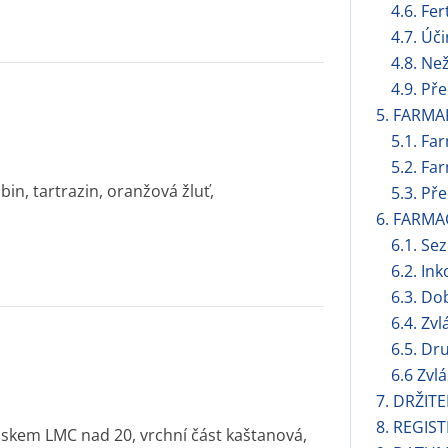
4.6. Fer
4.7. Úč
4.8. Ne
4.9. Př
5. FARMA
5.1. Fa
5.2. Fa
n, tartrazin, oranžová žluť,
5.3. Př
6. FARMA
6.1. S
6.2. Ink
6.3. Do
6.4. Zv
6.5. Dr
6.6 Zvl
7. DRŽIT
8. REGIS
tiskem LMC nad 20, vrchní část kaštanová,