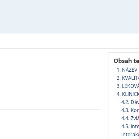
Obsah t
1. NÁZEV
2. KVALI
3. LÉKOV
4. KLINIC
4.2. Dá
4.3. Ko
4.4. Zv
4.5. In
interak