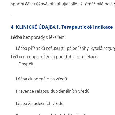
spodní část růžová, obsahující bílé až téměř bílé pelet
4. KLINICKÉ ÚDAJE4.1. Terapeutické indikace
Léčba bez porady s lékařem:
Léčba příznaků refluxu (tj. pálení žáhy, kyselá regu
Léčba na doporučení a pod dohledem lékaře:
Dospělí
Léčba duodenálních vředů
Prevence relapsu duodenálních vředů
Léčba žaludečních vředů