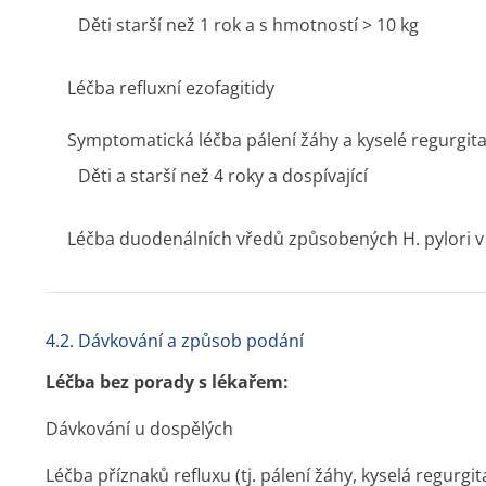
Děti starší než 1 rok a s hmotností > 10 kg
Léčba refluxní ezofagitidy
Symptomatická léčba pálení žáhy a kyselé regurgita
Děti a starší než 4 roky a dospívající
Léčba duodenálních vředů způsobených H. pylori v 
4.2. Dávkování a způsob podání
Léčba bez porady s lékařem:
Dávkování u dospělých
Léčba příznaků refluxu (tj. pálení žáhy, kyselá regur