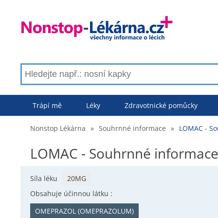
Trápí mě
Léky
Zdravotnické pomůcky
Nonstop Lékárna
»
Souhrnné informace
»
LOMAC - So
LOMAC - Souhrnné informac
Síla léku
20MG
Obsahuje účinnou látku :
OMEPRAZOL (OMEPRAZOLUM)