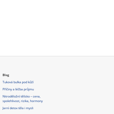
Blog
Tuková bulka pod kůží
Příčiny a léčba průjmu
Nitroděložní tělísko – cena,
spolehlivost, rizika, hormony
Jarní detox těla i mysli