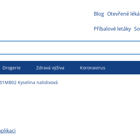
Blog
Otevřené léká
Příbalové letáky
So
Drogerie
Zdravá výživa
Koronavirus
J01MB02 Kyselina nalidixová
plikaci